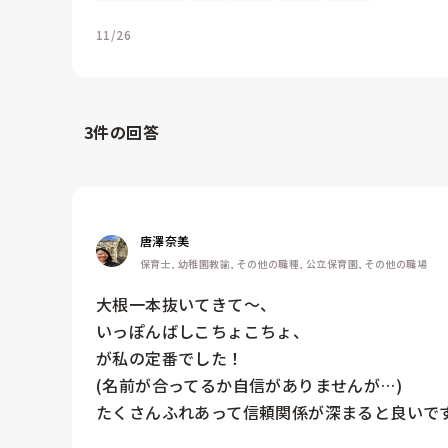
11/26
3
件の回答
唐澤奈美
保育士, 幼稚園教諭, その他の職種, 公立保育園, その他の職場
大根一本抜いてきて〜、

いっぽんばしこちょこちょ、

が私の定番でした！

(名前が合ってるか自信がありませんが…)

たくさんふれあって信頼関係が深まると良いです