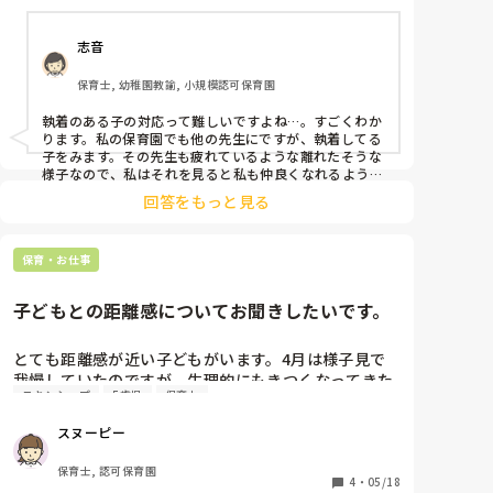
ます。特に困るのは寝かしつけで、私がそばにいって
何が言いたいかと言いますと、今0歳児に関わってる時
抱っこやトントンするまで、ひたすら大きい声で呼び
はなにも前進してないように思えるけれど、絶対その子
のためになってます！プー先生の声かけもかかわりもそ
志音
続けます。そのわりに私がついても身体が動いて一向
の子に届いてなさそうで実はちょっとだけ届いてて、そ
に寝る気配はなし。他の担任も、「みー先生来てくれ
れがこの1年で積もっていくんだと思うんですよね。

保育士, 幼稚園教諭, 小規模認可保育園
るから待ってようね」など声かけしてくださいます
0歳児はすぐに成果が見られない分しんどいところがあ
が、効果なしです。

るんですが、プー先生の声かけとかかかわりがその子の
執着のある子の対応って難しいですよね…。すごくわか
場面の切り替え時や、友だちが嫌がっているのにやり
今後を作っていると思って自信を持ってください！

ります。私の保育園でも他の先生にですが、執着してる
続けるなど、構ってほしくてわざとダメなことを繰り
子をみます。その先生も疲れているような離れたそうな
ながながと失礼いたしました！

返します。(トイレの時にわざと遠くまで走るなど)

様子なので、私はそれを見ると私も仲良くなれるように
何かしら気持ちが楽になってもらえると嬉しいです！
と思い、助けるようにしています。周りの先生にも悩み
トイレの時はできるだけ個別、あるいは2対1くらいで
回答をもっと見る
を打ち明けて助けてもらうようにじゃないですが、、、
じっくり関われるように意識しています。

話し合ってみるのもいいかもしれませんね。
家庭ではしっかり目をかけてもらっている感じで、愛
情不足な感じはしません。

保育・お仕事
先日その子に特に意識して関わると、いい方向に様子
が変わっていましたが、他にも４人担当児がおり、毎
子どもとの距離感についてお聞きしたいです。
日その子にフォーカス当てるのは難しいです。

どうしたらいいのか悩んでいます…

とても距離感が近い子どもがいます。4月は様子見で
我慢していたのですが、生理的にもきつくなってきた
スキンシップ
5歳児
保育士
為、何か対策はないかと…。

・身体をピッタリと密着させてくる

スヌーピー
・密着したうえで顔をじっと見つめてくる

・ほかの子たちとは明らかに違う触り方をしてくる

保育士, 認可保育園
4
・
05/18