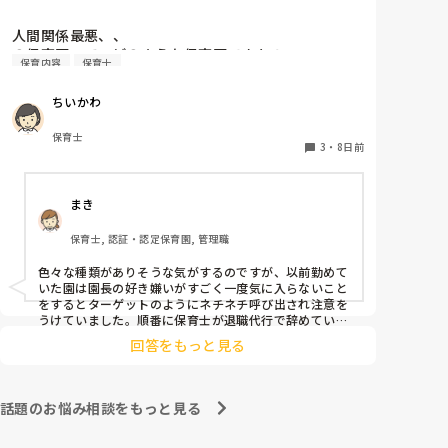
人間関係最悪、、

の保育園って、どのような保育園ですか？
保育内容
保育士
ちいかわ
保育士
3
・
8日前
まき
保育士, 認証・認定保育園, 管理職
色々な種類がありそうな気がするのですが、以前勤めて
いた園は園長の好き嫌いがすごく一度気に入らないこと
をするとターゲットのようにネチネチ呼び出され注意を
うけていました。順番に保育士が退職代行で辞めていっ
ていました。残ってる先生は園長のご機嫌取りでサビ残
回答をもっと見る
当たり前、製作や発表会なども自由にできずで、やめた
いけど子どもたちのことを思うとやめれない…というよ
うな状態でした。きっと他にもこんな園たくさんありそ
うですよね💦
話題のお悩み相談をもっと見る