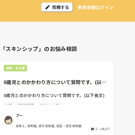
新規登録
ログイン
投稿する
「スキンシップ」のお悩み相談
保育・お仕事
0歳児とのかかわり方について質問です。(以下
長文)新卒で今月から0歳児...
0歳児とのかかわり方について質問です。(以下長文)

共感
担当制保育
スキンシップ
新卒で今月から0歳児クラスの担任をしています。担
当制を取っているので1:2で保育をしているのです
プー
が、担当児とのかかわりに悩んでいます。担当児Aは
保護者と別れてすぐは泣くものの「悲しいよね、さみ
保育士, 保育園, 認可保育園, 認証・認定保育園
しいね」など気持ちに共感するような声掛けをすると
5
・
04/07