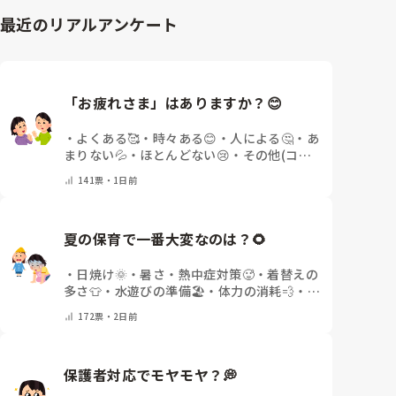
最近のリアルアンケート
「お疲れさま」はありますか？😊
・
よくある🥰
・
時々ある😊
・
人による🤔
・
あ
まりない💦
・
ほとんどない😢
・
その他(コメ
ントで教えてください)
141
票・
1日前
夏の保育で一番大変なのは？🌻
・
日焼け🌞
・
暑さ・熱中症対策🥵
・
着替えの
多さ👕
・
水遊びの準備🏖️
・
体力の消耗💨
・
そ
の他(コメントで教えてください)
172
票・
2日前
保護者対応でモヤモヤ？💭