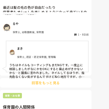
もしまた、休むことがありそうならば、事前に話してお
くことも大事かと。

最近は髪の毛の色が自由だったり

保育者もオシャレを楽しめるようになって来ているの
憶測で考えて妄想を広げないことです。

3歳児
0歳児
2歳児
はとても良いことだと思っているのですが、

デマがいつのまにか事実のようになってしまうのは、人
皆さんの園ではネイルの扱いはどうなっていますか？

間の思い込みの度合いによるものです。
るや
今の園では一応まだNGにはなっているのですが、

爪が弱いからコーティングしていないと割れちゃう、
保育士, 幼稚園教諭, 保育園
とか色々理由がありつつ地味目のネイルを暗黙の了解
1
・
8日前
でしている人が半数くらいいます。

最近はプールがあったりと素足になることが多いので
まき
すが、足は煌びやかなネイルになっています。笑

保育士, 認証・認定保育園, 管理職
そもそもどうしてネイルがNGだったんだっけ？とだん
だんわからなくなって来ました笑

うちはネイルもコーティングもまだNGです。一度上に
他の園ではどのような感じなのか教えていただけたら
相談しましたがなにかをOKにすると歯止めがきかない
から…と園長に言われました。ネイルしてるほうが、指
先危なくない気がするんですけどね💦地方ですが、小さ
な認可外保育所などはネイルOKのとこもあるようで
回答をもっと見る
す。
保育・お仕事
保育園の人間関係