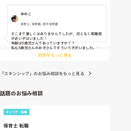
4月中は気にならなかったのですが、今月はお友だち
にも同じ様なことをしています。テンションが上がる
ゆのこ
と、お友だちに抱きついたまま、腕や脚に何度も口付
けをする姿もありました。お友だちも嫌がっていたの
保育士, 保育園, 認可保育園
で、「お友だちが大好きなのは分かる。でもそういう
のは本当に大事な人にしよう。パパやママ、お家の人
そこまで激しくはありませんでしたが、何となく距離感
ね。」と話をしました。

が近い子はいました！

年齢は5歳児さんであっていますか？？

何かが足りていないのか。本当に距離感が取れないだ
私も5歳児さんのお子さんでそういう子がいました。本
人にも悪気はなくて対応に悩みましたが、、、パーソナ
けなのか。

回答をもっと見る
ルスペースについての絵本があったのでそれを読んであ
げたり、その子が傷つかないような言い方に気をつけつ
この様なお子さんの対応をしたことがある方、ぜひア
つ、近すぎるのは嫌な気持ちになっちゃう人もいるとい
ドバイスお願いいたします。

うことを伝えてこれくらいの距離感がいいよとそれとな
「スキンシップ」のお悩み相談をもっと見る
くその都度伝えていると少しずつ解消できました！

あとは、ご家庭にもその姿を伝えて家庭とも協力しても
らうのも大切だと思います。

もしかしたら、家庭や環境によるものもあるかもしれな
話題のお悩み相談
いので、気を遣う問題だとは思いますが、解決できるこ
とを応援してます！
キャリア・転職
保育士 転職