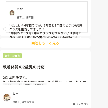
段々と落ち着き、笑顔で遊びを楽しんでいます。しか
し、担当児Bは保護者と別れた後1日中泣き続けてい
maru
て、「たくさん泣いていいんだよ、さみしいよね。で
も必ずママはお迎えに来るからね」など声かけをしな
保育士, 保育園
がら頭を撫でたり背中をさすり、子どもの好きな玩具
を近くに置き遊んで見せているのですが全く泣き止ま
わたしは今4年目ですが、1年目と2年目のときに0歳児
ず、抱っこをしようとすると更に泣き声がひどくなり
クラスを担当してました！

とても暴れます。それでもめげずに声掛けをし続けな
1年目のクラスも2年目のクラスも泣かない子は余裕で
がら手を握ったり膝の上に乗せたりスキンシップを取
遊ぶし泣く子はご飯も食べられないくらい泣いてるって
感じでした。泣く子の中にはプー先生が言っているよう
っているのですが、何をしても泣かれてしまい、この
回答をもっと見る
に抱っこを嫌がる子、スキンシップを嫌がる子、座らせ
先きちんと信頼関係を築けていけるのかとても不安で
られるのを嫌がる子、座って抱っこされるのを嫌がる
す。先輩方に相談したところ最初はみんなそうだし保
子、外に出るのを嫌がる子、汚れるのを嫌がる子…など
育士なら誰もが通る道だから大丈夫！と励まして下さ
保育・お仕事
などいろんな子がいました。

いましたが、自分の声掛けは間違っているのではない
そういう子にはただひたすら話しかけて歌歌ってました
ね〜。あとはおんぶ紐でおんぶしたり、ラッグでゆらゆ
か、保育士には向いていないのではないか、など色々
執着体質の2歳児の対応
らしたりしてなんとか気を紛らわそうとしてました。で
と考えてしまいます…。みなさんは0歳児と信頼関係
もやっぱり落ち着かない子は落ち着かないので、こっち
を築くためにどんなことを心がけていますか？
が泣きそうでした(笑)

2歳児担任です。

わたしの1番印象に残ってる子で、1年目に見た子なん
担当性保育の園なのですが、担当児の一人が、私への
ですけど、わたしに抱っこされるのも触られるのも近く
スキンシップ
家庭
言葉かけ
執着がすごいです。

に来られるのも嫌がる子がいたんです。もう汗だらだら
友だちと遊ぶことも上手なお子さんですが、基本的に
にして泣くんですよ、ほんと。それで、わたし嫌われて
みー
るなーって思ったまま進級しちゃって、今その子3歳児
わたしのそばにいたり、スキンシップを図ろうとしま
さんなんですけど、今はわたしのこと大好きなんですっ
す。私が他の子を抱っこしていると、「わたしもだっ
保育士, 公立保育園
て(笑)本人は赤ちゃんの時も好きだったよって言ってま
こ！」と言って抱っこするまでしつこく追いかけてき
2
・
05/23
すけど、どうだかなと思いながら聞いています(笑)
