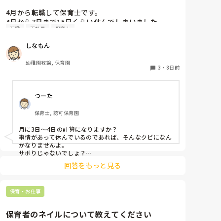
4月から転職して保育士です。

4月から7月まで15日くらい休んでしまいました。

転職
正社員
保育士
同じクラスの先生いるのですが、いい気しないと思い
ます。やめた方がいいですかね？また、クビになりま
しなもん
すかね？
幼稚園教諭, 保育園
3
・
8日前
つーた
保育士, 認可保育園
月に3日〜4日の計算になりますか？

事情があって休んでいるのであれば、そんなクビになん
かなりませんよ。

サボりじゃないでしょ？

回答をもっと見る
同じクラスの先生が、もしも今後、いい気がしないと言
葉にしてきたり、冷たくあたるなど態度にひどく変化が
あることが出てきたら、その時には、話をして必要に応
保育・お仕事
じて謝るなりすればいいと思います。

何も起きていない段階で、考えを深めすぎてしまうよ
保育者のネイルについて教えてください
り、これからの振る舞いだと思いますよ。
