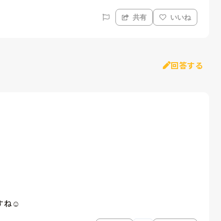
共有
いいね
回答する
ね☺️