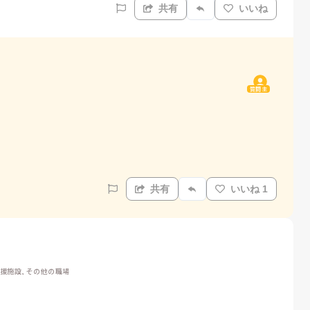
共有
いいね
質問主
共有
いいね 1
支援施設, その他の職場