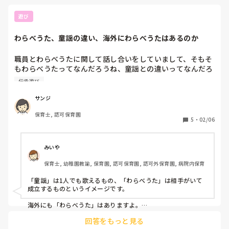
遊び
わらべうた、童謡の違い、海外にわらべうたはあるのか
職員とわらべうたに関して話し合いをしていまして、そもそ
もわらべうたってなんだろうね、童謡との違いってなんだろ
う。海外にわらべうたと同じ存在のものはあるのかと話題に
伝承遊び
なりました。

どなたか分かる方いらっしゃいますか？
サンジ
保育士, 認可保育園
5
・
02/06
みいや
保育士, 幼稚園教諭, 保育園, 認可保育園, 認可外保育園, 病院内保育
「童謡」は1人でも歌えるもの、「わらべうた」は相手がいて
成立するものというイメージです。

海外にも「わらべうた」はありますよ。

私、大学生の頃に英語のわらべうた遊びのボランティアスタッ
回答をもっと見る
フをしていました！
