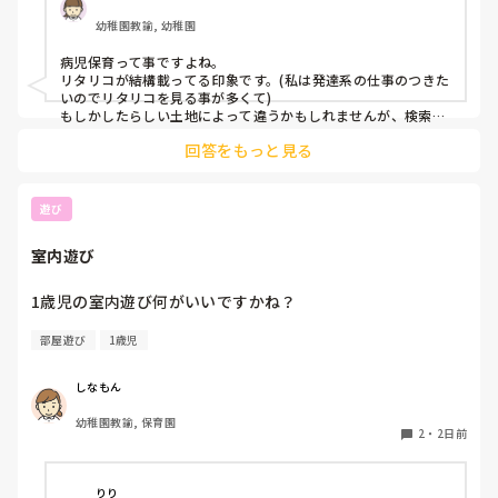
していますが見つかりません😭

幼稚園教諭, 幼稚園
もともと、看護師を目指していたのもあって、、

病児保育って事ですよね。

もちろん医療的なことができないのは

リタリコが結構載ってる印象です。(私は発達系の仕事のつきた
わかっていますが💦

いのでリタリコを見る事が多くて)

もしかしたらしい土地によって違うかもしれませんが、検索し
てみてください！
何かよい求人サイトなどがあれば

回答をもっと見る
教えてください。
遊び
室内遊び
1歳児の室内遊び何がいいですかね？
部屋遊び
1歳児
しなもん
幼稚園教諭, 保育園
2
・
2日前
りり