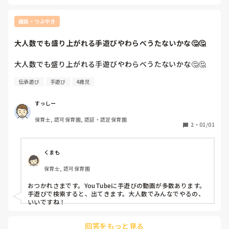
にやってます。

どの年齢でも、触れ合えるわらべうたは皆さんに伝えていきた
いものです。

雑談・つぶやき
やはり心を豊かにする栄養です。
大人数でも盛り上がれる手遊びやわらべうたないかな🤔🤔
大人数でも盛り上がれる手遊びやわらべうたないかな🤔🤔
伝承遊び
手遊び
4歳児
すっしー
保育士, 認可保育園, 認証・認定保育園
2
・
01/01
くまも
保育士, 認可保育園
おつかれさまです。YouTubeに手遊びの動画が多数あります。
手遊びで検索すると、出てきます。大人数でみんなでやるの、
いいですね！
回答をもっと見る