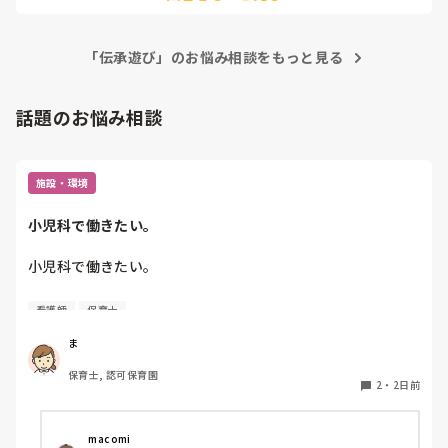
「伝承遊び」のお悩み相談をもっと見る
話題のお悩み相談
施設・環境
小児科で働きたい。
小児科で働きたい。

看護師
保育士
保育士2年目です。

今は保育園勤務ですが、

ま
本当は小児科で保育士として

保育士, 認可保育園
働きたいです。

2
・
2日前
しかし、地方なのかそのような求人が

ほぼなく、ホームページなどもチェック

 macomi