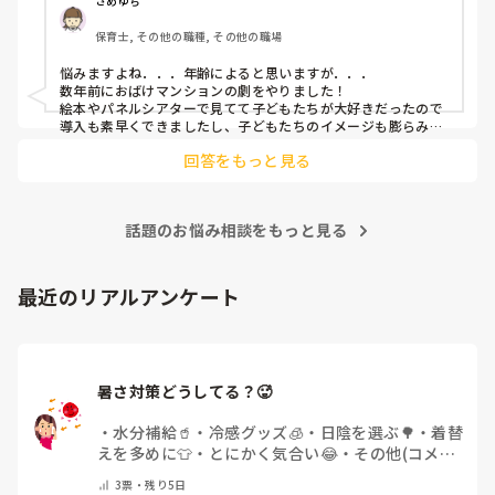
さめゆち
保育士, その他の職種, その他の職場
悩みますよね．．．年齢によると思いますが．．．

数年前におばけマンションの劇をやりました！

絵本やパネルシアターで見てて子どもたちが大好きだったので
導入も素早くできましたし、子どもたちのイメージも膨らみや
すく自分たちでセリフをどんどん覚えて練習も本番も楽しんで
回答をもっと見る
ました！

もし参考になれば．．．
話題のお悩み相談をもっと見る
最近のリアルアンケート
暑さ対策どうしてる？🥵
・
水分補給🥤
・
冷感グッズ🧊
・
日陰を選ぶ🌳
・
着替
えを多めに👕
・
とにかく気合い😂
・
その他(コメン
トで教えてください)
3
票・
残り5日