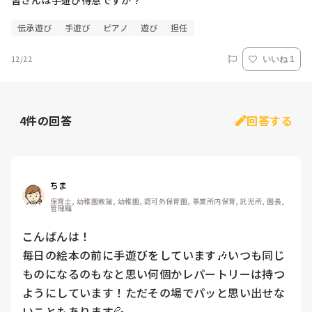
皆さんは手遊び得意ですか？
伝承遊び
手遊び
ピアノ
遊び
担任
12/22
いいね 1
4
件の回答
回答する
ちま
保育士, 幼稚園教諭, 幼稚園, 認可外保育園, 事業所内保育, 託児所, 園長, 
管理職
こんばんは！

毎日の絵本の前に手遊びをしています🎶いつも同じ
ものになるのもなと思い何個かレパートリーは持つ
ようにしています！ただその場でパッと思い出せな
いこともあります💦
