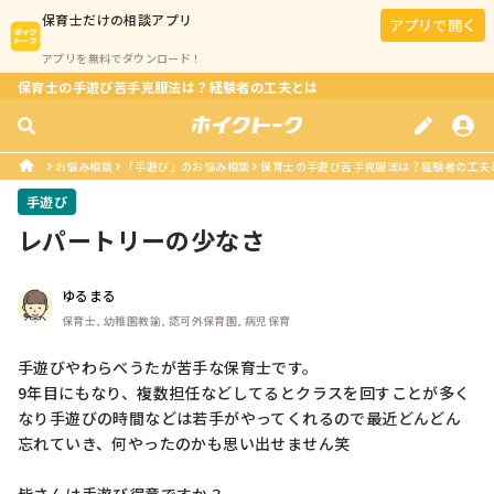
保育士
だけの相談アプリ
アプリで開く
アプリを無料でダウンロード！
保育士の手遊び苦手克服法は？経験者の工夫とは
お悩み相談
「手遊び」のお悩み相談
保育士の手遊び苦手克服法は？経験者の工夫
手遊び
レパートリーの少なさ
ゆるまる
保育士, 幼稚園教諭, 認可外保育園, 病児保育
手遊びやわらべうたが苦手な保育士です。

9年目にもなり、複数担任などしてるとクラスを回すことが多く
なり手遊びの時間などは若手がやってくれるので最近どんどん
忘れていき、何やったのかも思い出せません笑
