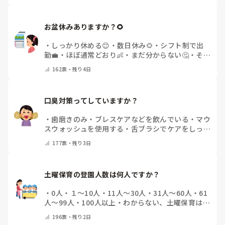
お盆休みありますか？🌻
・
しっかり休める😊
・
数日休み🌻
・
シフト制で出
勤💼
・
ほぼ通常どおり👶
・
まだ分からない🤔
・
その
他(コメントで教えてください)
162
票・
残り4日
口臭対策ってしていますか？
・
歯磨きのみ
・
ブレスケアなどを飲んでいる
・
マウ
スウォッシュを使用する
・
舌ブラシでケアをしっか
りする
・
フリスクをかじる
・
気にしたことない
・
そ
177
票・
残り3日
の他(コメントで教えて下さい)
土曜保育の登園人数は何人ですか？
・
0人
・
１～10人
・
11人～30人
・
31人～60人
・
61
人～99人
・
100人以上
・
わからない、土曜保育はな
い
・
その他(コメントで教えて下さい)
196
票・
残り2日