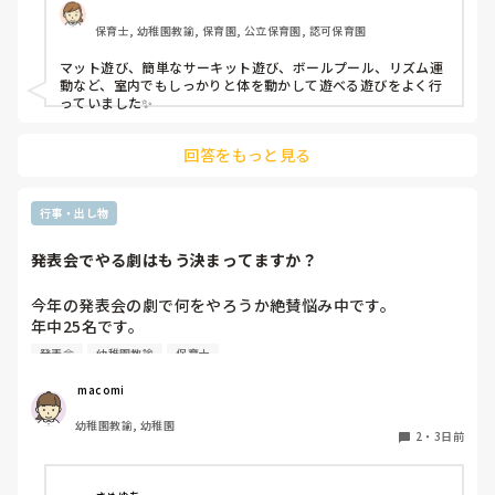
保育士, 幼稚園教諭, 保育園, 公立保育園, 認可保育園
マット遊び、簡単なサーキット遊び、ボールプール、リズム運
動など、室内でもしっかりと体を動かして遊べる遊びをよく行
っていました✨
回答をもっと見る
行事・出し物
発表会でやる劇はもう決まってますか？
今年の発表会の劇で何をやろうか絶賛悩み中です。

年中25名です。

過去に「これは子どもたちも楽しんで大成功だった！」「観
発表会
幼稚園教諭
保育士
客の保護者にも好評だった！」という劇の演目があれば、ぜ
ひ教えてほしいです！

 macomi
幼稚園教諭, 幼稚園
2
・
3日前