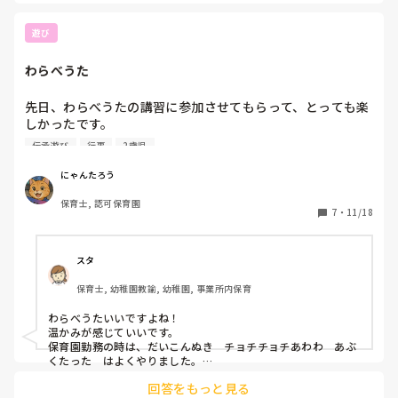
今も我が子を連れて遊びに行かせてもらっています☺️
遊び
わらべうた
先日、わらべうたの講習に参加させてもらって、とっても楽
しかったです。

でも歌詞や音程を覚えるのがむずかしいのです。

伝承遊び
行事
2歳児
季節や行事に使える歌や遊びを教えてもらって自分の引き出
しが増えた気持ちになりました！

にゃんたろう
頭を使うキャリアアップ研修などは大変ですが、自分の保育
保育士, 認可保育園
の引き出しになる研修は、楽しいですよね！

7
・
11/18
みなさんは、わらべうたしってますか?

保育にとりいれている方いますかー？
スタ
保育士, 幼稚園教諭, 幼稚園, 事業所内保育
わらべうたいいですよね！

温かみが感じていいです。

保育園勤務の時は、だいこんぬき　チョチチョチあわわ　あぶ
くたった　はよくやりました。

今は、幼稚園4歳児ですが　花いちもんめ　だるまさんがころ
回答をもっと見る
んだ　なべなべそこぬけかごめかごめ　ちゃつぼを遊びの時間