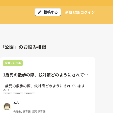
新規登録
ログイン
投稿する
「公園」のお悩み相談
保育・お仕事
1歳児の散歩の際、蚊対策どのようにされてい
ますか？・蚊の多い公園は避け...
1歳児の散歩の際、蚊対策どのようにされています
か？

公園
散歩
1歳児
・蚊の多い公園は避ける

・虫除けスプレーを直前に念入りに使用する

るん
・子どもやそのまわりをよく見る

保育士, 保育園, 認可保育園