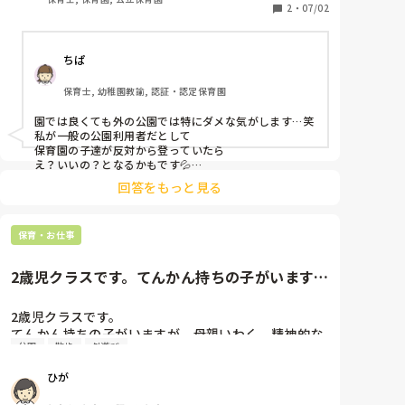
主任に確認したところ、園でOKと言ってるので外でだ
2
・
07/02
めにはならないとのことでしたが。

ちぱ
地域の方や、遠足でたくさんの子どもたちが遊ぶ場所
に行ったときに、そのルールは危険なのではないかと
保育士, 幼稚園教諭, 認証・認定保育園
考えています。

園では良くても外の公園では特にダメな気がします…笑

同じようなルールの園の方はいらっしゃいますか？
私が一般の公園利用者だとして

保育園の子達が反対から登っていたら

え？いいの？となるかもです💦

回答をもっと見る
基本的に逆から登るのは危険ですよね。
保育・お仕事
2歳児クラスです。てんかん持ちの子がいます
が、母親いわく、精神的な理由...
2歳児クラスです。

てんかん持ちの子がいますが、母親いわく、精神的な
公園
散歩
外遊び
理由から痙攣が起きやすいと言われている子がいま
す。

ひが
母親と祖母の3人で、母親は日本語出来ますが、祖母
が出来ないため、祖母に合わせて言語が日本語ではあ