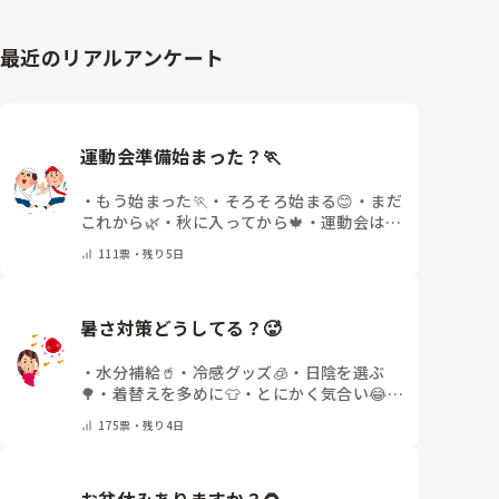
最近のリアルアンケート
運動会準備始まった？🏃
・
もう始まった🏃
・
そろそろ始まる😊
・
まだ
これから🌿
・
秋に入ってから🍁
・
運動会はな
いor終わった✨
・
その他(コメントで教えて
111
票・
残り5日
ください)
暑さ対策どうしてる？🥵
・
水分補給🥤
・
冷感グッズ🧊
・
日陰を選ぶ
🌳
・
着替えを多めに👕
・
とにかく気合い😂
・
その他(コメントで教えてください)
175
票・
残り4日
お盆休みありますか？🌻