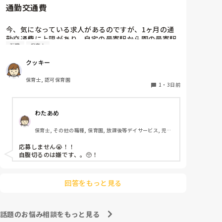
通勤交通費
ホールに行っているクラスにお邪魔するのも良いかなと
思います！いつもと違うおもちゃ、室内に興味津々で
す！
今、気になっている求人があるのですが、1ヶ月の通
勤交通費に上限があり、自宅の最寄駅から園の最寄駅
転職
保育士
までの通勤定期代が5,000円ほどオーバーします

たかが5,000円と考えるか…

クッキー
私としてはなかなか大きい金額なので、この時点で応
募を迷っているのですが、皆さんならどうしますか？
保育士, 認可保育園
1
・
3日前
わたあめ
保育士, その他の職種, 保育園, 放課後等デイサービス, 児童
発達支援施設
応募しません😭！！

自腹切るのは嫌です、。🥺！

回答をもっと見る
話題のお悩み相談をもっと見る