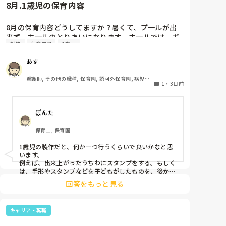
8月.1歳児の保育内容
8月の保育内容どうしてますか？暑くて、プ一ルが出
来ず、ホ一ルのとりあいになります。ホ一ルでは、ボ
制作
保育内容
1歳児
一ルや平均台、風船で遊んでいます。製作で、うちわ
や望遠鏡や風鈴🎐製作をしたりしますが、なかなか、
あす
集中できません。1歳児クラスです、玩具で遊ばせな
がら、何人かずつよんで、やっています。何か、いい
看護師, その他の職種, 保育園, 認可外保育園, 病児保
アイデアや、工夫など、何でもいいので、教えて下さ
1
・
3日前
育, 病院内保育, その他の職場
い。
ぽんた
保育士, 保育園
1歳児の製作だと、何か一つ行うくらいで良いかなと思
います。

例えば、出来上がったうちわにスタンプをする。もしく
は、手形やスタンプなどを子どもがしたものを、後から
うちわの形に切る。1歳児なんて集中できないです。興
回答をもっと見る
味を持って来てくれただけで十分です。

お部屋では、ビニールシートを敷いて、片栗粉粘土、寒
キャリア・転職
天や春雨遊び、氷遊び、など間食遊びをたくさん行って
います。
