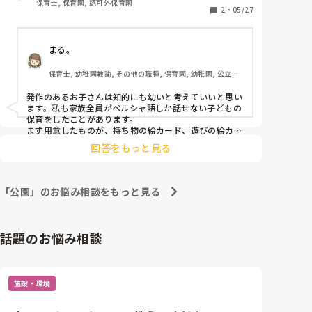
保育士, 保育園, 認可外保育園
りません。その為、日本語が通じている様子は見られ
2
・
05/27
ず、周りの子を見てそれを真似する姿も見られませ
ん。

まる。
中々同じケースはないと思いますが、

こういう場合、お散歩などの外遊びはどうしています
保育士, 幼稚園教諭, その他の職種, 保育園, 幼稚園, 公立保
か？公園なども人が少ない場所を選ぶ、痙攣が起きた
育園, 認可保育園, 認証・認定保育園, 認可外保育園, 病児保
ら全員すぐ帰園するなどの対応を考えていますが、そ
育, 学童保育, 放課後等デイサービス, 児童施設, 児童発達支
発作のあるお子さんは知的にも幼いと考えていいと思い
うなった場合、他の子達の気持ちを満たしてあげられ
援施設, 乳児院
ます。私も家族全員がペルシャ語しか話せない子どもの
ていないので、どうしたら良いのか分かりません。

保育をしたことがあります。

アドバイスお願いします。
まず用意したものが、持ち物の絵カード、遊びの絵カー
ドです。また、保護者と会話するための時計の絵カード
回答をもっと見る
言語カードと音声変換機（スマホ）です。

スケジュールも細かく示していました。

「公園」のお悩み相談をもっと見る
その子どもはてんかん以外に診断はありますか？加配や
話題のお悩み相談
施設・環境