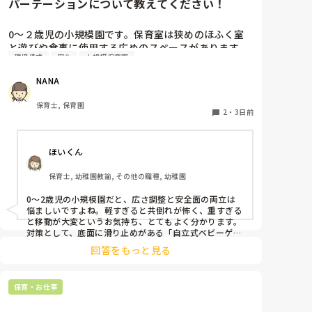
パーテーションについて教えてください！
0〜２歳児の小規模園です。保育室は狭めのほふく室
と遊びや食事に使用する広めのスペースがあります。
環境構成
安全
小規模保育園
広すぎると走り回ったりして落ち着かないので、活動
によってパーテーションで仕切っています。このパー
NANA
テーションがウレタンのような素材で軽いので、ちょ
っと体が当たると倒れたり、つかまり立ちが不安定な
保育士, 保育園
子にとっては共倒れになったりで危険です。かと言っ
2
・
3日前
て固定してしまうと活動によって柔軟に移動すること
ができなくなってしまうし…以前勤務していた園では
ほいくん
しっかりした重いものを置いていましたが、移動が大
変で使い勝手が悪く、子どもがぶつかって倒れた時に
保育士, 幼稚園教諭, その他の職種, 幼稚園
怖い思いをしました。

皆さんの園ではどんなもので工夫されていますか？
0〜2歳児の小規模園だと、広さ調整と安全面の両立は
悩ましいですよね。軽すぎると共倒れが怖く、重すぎる
と移動が大変というお気持ち、とてもよく分かります。

対策として、底面に滑り止めがある「自立式ベビーゲー
ト」なら、つかまり立ちでも倒れにくく移動も楽でおす
回答をもっと見る
すめです。また、ストッパー付きキャスターをつけたロ
ー棚を仕切りにすれば、倒れず収納にもなって一石二鳥
です。

保育・お仕事
今のウレタン製を活かすなら、壁や固定家具で挟む配置
にしたり、脚元に水入りペットボトルなどの重りを付け
て補強してみてくださいね。安全で使いやすい方法が見