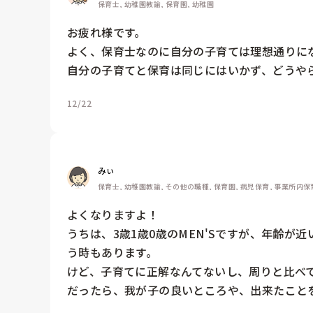
保育士, 幼稚園教諭, 保育園, 幼稚園
お疲れ様です。

よく、保育士なのに自分の子育ては理想通りにな
自分の子育てと保育は同じにはいかず、どうやら
12/22
みぃ
保育士, 幼稚園教諭, その他の職種, 保育園, 病児保育, 事業所内保
よくなりますよ！

うちは、3歳1歳0歳のMEN'Sですが、年齢
う時もあります。

けど、子育てに正解なんてないし、周りと比べて
だったら、我が子の良いところや、出来たことを