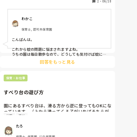
刺された後ではなく、刺されないようにする対策をお
2
・
06/18
わかこ
保育士, 認可外保育園
こんばんは。

これから蚊の問題に悩まされますよね。

うちの園は毎日散歩なので、どうしても気付けば蚊に刺
されてしまっています。

回答をもっと見る
1歳だと肌が弱くかぶれても怖いのでこちらから虫除け
スプレーは使用していません。

保育・お仕事
効果は分かりませんが、家庭で服に貼る虫除けパッチを
付けてくる子が多いです。

あとはうちわを持参し、砂場などじっとしている所でパ
すべり台の遊び方
タパタ、蚊が来ないようにあおいでいます。

得策ではないですが、お互い蚊の時期乗り切りましょ
園にあるすべり台は、滑る方から逆に登ってもOKにな
う。
っています。（上から滑ってくる子がいればそちらが
公園
遊び
優先）

たろ
ただ、散歩で公園に行ったときもそれを良しとしてい
るのはどうなのかな？とふと思います。

保育士, 保育園, 公立保育園