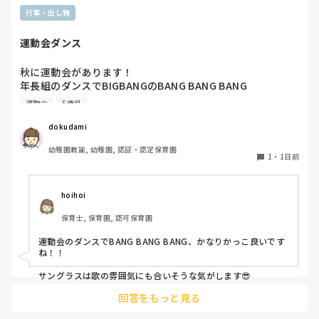
行事・出し物
運動会ダンス
秋に運動会があります！

年長組のダンスでBIGBANGのBANG BANG BANG

踊ります！

運動会
5歳児
バンダナを振ったりしようかなと思ってます。

dokudami
幼稚園教諭, 幼稚園, 認証・認定保育園
1
・
1日前
hoihoi
保育士, 保育園, 認可保育園
運動会のダンスでBANG BANG BANG、かなりかっこ良いです
ね！！

サングラスは歌の雰囲気にも合いそうな気がします😎
回答をもっと見る