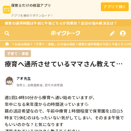
保育士
だけの相談アプリ
アプリで開く
アプリを無料でダウンロード！
療育の通所時間は午前と午後どちらが効果的？送迎の悩み解決法は？
お悩み相談
「子育て・家庭」のお悩み相談
療育の通所時間は午前と午後どちらが
子育て・家庭
療育へ通所させているママさん教えてく
ださい
アオ先生
保育士, 幼稚園教諭, 認可外保育園
週1回14時30分から療育へ通い始めていますが、

年中になる来年度からの時間迷っています💦

親の送迎希望なので、午前中療育１時間程度で保育園を1日(15
時まで)休むのはもったいない気がしてしまい、そのまま午後で
もいいのかな？と気になります
