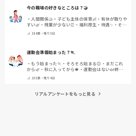
今の職場の好きなところは？🤝 
・
人間関係🤝
・
子ども主体の保育👶
・
有休が取りや
すい🌿
・
残業が少ない⏰
・
福利厚生・待遇✨
・
その
他(コメントで教えてください)
184
票・
残り5日
運動会準備始まった？🏃
・
もう始まった🏃
・
そろそろ始まる😊
・
まだこれ
から🌿
・
秋に入ってから🍁
・
運動会はないor終わ
った✨
・
その他(コメントで教えてください)
201
票・
残り4日
リアルアンケートをもっと見る