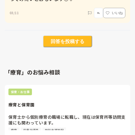
03/11
いいね
回答を投稿する
「療育」のお悩み相談
保育・お仕事
療育と保育園
保育士から個別療育の職場に転職し、現在は保育所等訪問支
援にも関わっています。

現場に行く中で、「この子は集団生活が少し大変そうだな」
療育
児童指導員
特別支援加配
と感じたり、園の先生方も対応に悩まれているのではないか