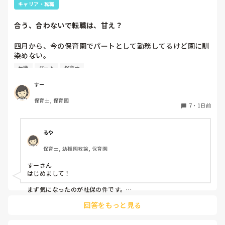
キャリア・転職
合う、合わないで転職は、甘え？
四月から、今の保育園でパートとして勤務してるけど園に馴
染めない。

前勤務してた園は8年続いたのに。。

転職
パート
保育士
うまく動けない。

なんでこんなに馴染めないんだろう。。

すー
保育士, 保育園
先生達はいい人達だと思う。

7
・
1日前
でも、保育士同士ヒソヒソ話す姿もチラホラ見て何か感じ悪
いし、気になる。気にしないようにしてる。

休憩中とか話の輪に入って話す時もあれば、話したくない
るや
時、不慣れからか、人見知りで、喋れない時がある。みんな
保育士, 幼稚園教諭, 保育園
でワイワイ話してすごいなって思う。

すーさん

会社内の働き方改革か、来年から、扶養内は106万だけにな
はじめまして！

るらしい。社保に入るなら週5にしなきゃいけないみた
い。。。今の自分は、まだそんなに働けない。。

まず気になったのが社保の件です。

法律で以下のように決まりました。

回答をもっと見る
子どもはかわいいけど、毎日体痛いし、疲れました。

賃金要件（106万円の壁）の撤廃：2026年10月より、月額8.8
毎朝、仕事いきたくないなーって思ってしまう。

万円以上の賃金要件が撤廃され、週20時間以上等の要件を満た