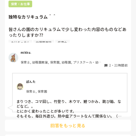
せば加入対象となります。

保育・お仕事
他の職場を探そうかな。甘えでしょうか？
企業規模要件の段階的撤廃：現行の「従業員数51人以上」の要
件が10年かけて段階的に引き下げられ、2035年10月には実質
独特なカリキュラム＾＾
的に全企業（1人以上）へ拡大されます。

従業員数がこの条件より少ない法人？でしょうか？

皆さんの園のカリキュラムで少し変わった内容のものなどあ
ったりしますか⁇

合う合わないは誰にでもあるし、それを早い段階で見極めるこ
とも必要だと思っています。

カリキュラム
幼稚園教諭
保育士
うちの園では、茶道・パソコン・読書会・お茶会（年長女児
ただ分析だけはして欲しいなと思います。

何が合わなかったのか。

のみ）・乾布摩擦（年中組以上児が体育の時間に体操服の上
mikku.
次に同じことにならないためにちょっと考えてみると良いかも
から行っています）があります。

です😊
保育士, 幼稚園教諭, 保育園, 幼稚園, プリスクール・幼児
2
・
21時間前
教室
ユニークだったり少し独特なものなどがあれば知りたいです
♪
ぽんた
保育士, 保育園
まりつき、コマ回し、竹登り、木ウマ、鯉つかみ、跳び箱、な
どなど。。

とにかく変わったことが多いです。

そもそも、毎日外遊び。熱中症アラートなんて関係ない。（日
陰作りや、水撒きなどで工夫はしていますが。。）
回答をもっと見る