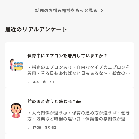
話題のお悩み相談をもっと見る
最近のリアルアンケート
保育中にエプロンを着用していますか？
・
指定のエプロンあり
・
自由なタイプのエプロンを
着用
・
着る日もあればない日もあるな～
・
給食のと
きだけだけ
・
ほとんど着ないよ
・
その他(コメント
76
票・
残り7日
で教えてください)
前の園と違うと感じる？🏡
・
人間関係が違う🤝
・
保育の進め方が違う👶
・
働き
方・残業など時間の違い⏰
・
保護者の雰囲気が違う
💬
・
給料が違う
・
転職経験なし
・
その他(コメント
170
票・
残り6日
で教えてください)