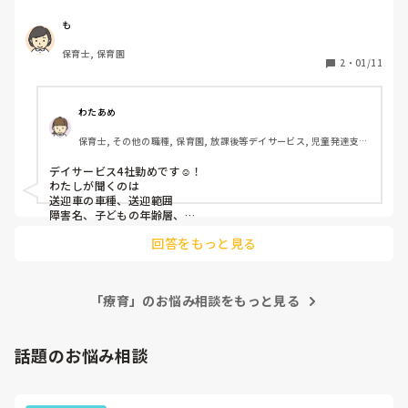
ていただきたいです。

複数の施設へ見学希望を出しているので、その際に質問でき
も
るようにしたいです。よろしくお願いします！
保育士, 保育園
2
・
01/11
わたあめ
保育士, その他の職種, 保育園, 放課後等デイサービス, 児童発達支援
施設
デイサービス4社勤めです☺️！

わたしが聞くのは

送迎車の車種、送迎範囲

障害名、子どもの年齢層、

支援内容、子どもの利用人数、

回答をもっと見る
職員の年齢層、職員の資格、

職員の人数、

を聞いてます☺️！

「療育」のお悩み相談をもっと見る
見学楽しみですね☺️！

ホームページやブログとかで

色々下調べしてから行くのも

おすすめです！☺️

話題のお悩み相談