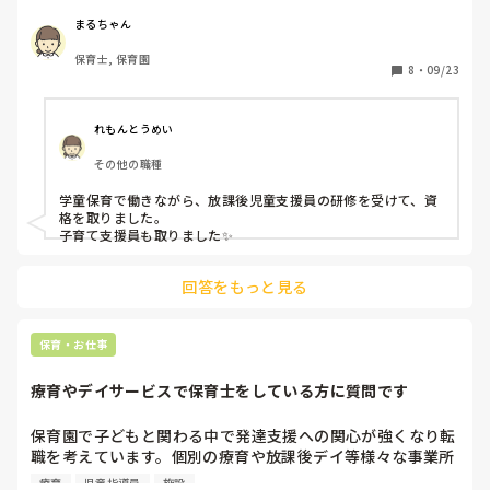
ているのか、教えてくださいm(._.)m
まるちゃん
保育士, 保育園
8
・
09/23
れもんとうめい
その他の職種
学童保育で働きながら、放課後児童支援員の研修を受けて、資
格を取りました。

子育て支援員も取りました✨
回答をもっと見る
保育・お仕事
療育やデイサービスで保育士をしている方に質問です
保育園で子どもと関わる中で発達支援への関心が強くなり転
職を考えています。個別の療育や放課後デイ等様々な事業所
がありますが、それぞれ良いところや大変なところ等、教え
療育
児童指導員
施設