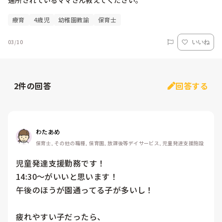
通所されているママさん教えてください。
療育
4歳児
幼稚園教諭
保育士
03/10
いいね
2
件の回答
回答する
わたあめ
保育士, その他の職種, 保育園, 放課後等デイサービス, 児童発達支援施設
児童発達支援勤務です！

14:30〜がいいと思います！

午後のほうが園通ってる子が多いし！

疲れやすい子だったら、
