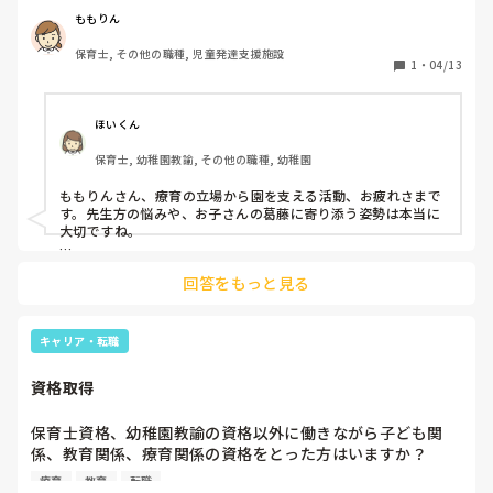
と思う場面がありました。

ももりん
保育士, その他の職種, 児童発達支援施設
そのような経験から、児童発達支援の施設と幼稚園・保育園
1
・
04/13
が、もっとスムーズに連携できたらいいなと感じています。

実際に連携を取りやすくするために工夫されていることや、
ほいくん
「こういう取り組みが良かった」という事例があれば、ぜひ
保育士, 幼稚園教諭, その他の職種, 幼稚園
教えていただきたいです。
ももりんさん、療育の立場から園を支える活動、お疲れさまで
す。先生方の悩みや、お子さんの葛藤に寄り添う姿勢は本当に
大切ですね。

連携をスムーズにするには、園の先生の困り感を丁寧に汲み取
回答をもっと見る
り、活動を邪魔しないタイミングで「できた」瞬間の具体的な
関わり方を共有するのが効果的です。また、双方の様子を伝え
合う簡単なシートを活用して視点を合わせるのも良い方法で
す。

キャリア・転職
ももりんさんの橋渡しで救われる方はたくさんいます。少しず
資格取得
つ信頼を深めていけるよう応援しています。
保育士資格、幼稚園教諭の資格以外に働きながら子ども関
係、教育関係、療育関係の資格をとった方はいますか？

なんの資格をとったのか、いまその資格を活かした仕事はし
療育
教育
転職