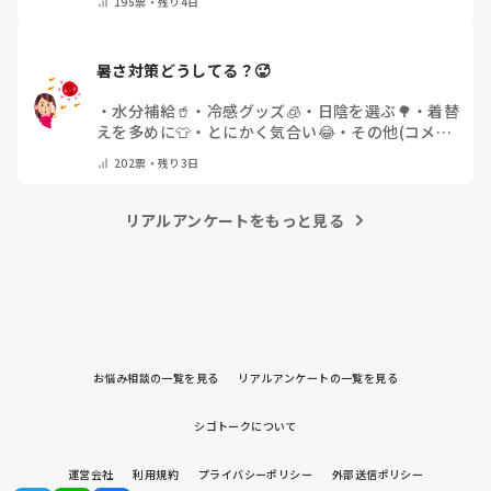
195
票・
残り4日
暑さ対策どうしてる？🥵
・
水分補給🥤
・
冷感グッズ🧊
・
日陰を選ぶ🌳
・
着替
えを多めに👕
・
とにかく気合い😂
・
その他(コメン
トで教えてください)
202
票・
残り3日
リアルアンケートをもっと見る
お悩み相談の一覧を見る
リアルアンケートの一覧を見る
シゴトークについて
運営会社
利用規約
プライバシーポリシー
外部送信ポリシー