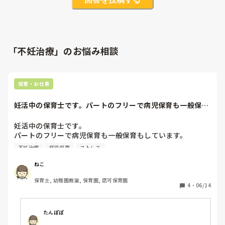
「不妊治療」のお悩み相談
保育・お仕事
妊活中の保育士です。パートのフリーで病児保育も一般保育
もしています。人...
妊活中の保育士です。

パートのフリーで病児保育も一般保育もしています。

人間関係もしんどく、不妊治療はずっと行ってるのですが、
不妊治療
病児保育
ストレス
妊娠したら辞めようか悩みます。

産休も考えて入ったところでしたが冷たくされたし、たまに
ねこ
挨拶も無視されたり、何だか合わなくて。この先朝からの先
保育士, 幼稚園教諭, 保育園, 認可保育園
生は揃っているので、朝から働こうにも無理だろうし、妊娠
4
・
06/14
してからも勤まるか不安です(*_*)出勤前の夜中はお腹が何
故か痛く、出勤中は元気ですが、陰口叩かれたり、精神を保
てれるのかこの先不安です。前の保育園に戻りたいですが、
たんぽぽ
ヘルニア持ちなので保育士以外で考えたほうが いいのかも