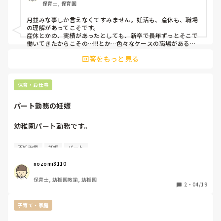
保育士, 保育園
悩みます。

妊活中で不安定なのも原因なのも分かっているのです
月並みな事しか言えなくてすみません。妊活も、産休も、職場
が、、。皆さんのご意見にお力をお借りしたくてよろしくお
の理解があってこそです。

願い致します。
産休とかの、実績があったとしても、新卒で長年ずっとそこで
働いてきたからこその…!!!とか…色々なケースの職場があると
思います。

回答をもっと見る
でも、妊活となると、一番は精神の安定だと思うので……。な
るべくストレスなく生活できる環境がベストだろうけど、、な
かなか色々簡単にはいかないことばかりで、難しいですよね…
保育・お仕事
(^-^;
パート勤務の妊娠
幼稚園パート勤務です。

今年から不妊治療を始めました。

不妊治療
妊娠
パート
職場の理解もあり不妊治療の了承を得たので始めました。

しかし、職場内では妊娠したらやめないといけないという雰
nozomi8110
囲気になっているようです。

保育士, 幼稚園教諭, 幼稚園
気にせずに働こうと思っていますが心が持つか。

2
・
04/19
子育て・家庭