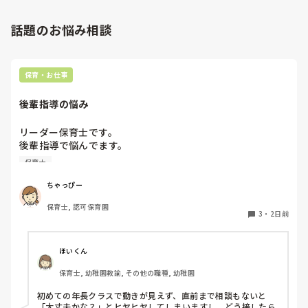
話題のお悩み相談
保育・お仕事
後輩指導の悩み
リーダー保育士です。

後輩指導で悩んでます。

初めて年長を持つ後輩がいますが

保育士
初めての割にわからないことを聞きにこなかったり、聞かな
いで様子見てると直前になるまで何もアクションがなかった
ちゃっぴー
り

保育士, 認可保育園
他の職員に聞いてる様子もなくて

3
・
2日前
もう何考えてるんだかさっぱりです。

よほど自分に聞きづらいのか、聞く必要性さえ感じないの
ほいくん
か、もうよくわからないです。

保育士, 幼稚園教諭, その他の職種, 幼稚園
対応にも悩みます。
初めての年長クラスで動きが見えず、直前まで相談もないと
「大丈夫かな？」とヒヤヒヤしてしまいますし、どう接したら