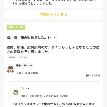
いいか悩んでしまいますよね。

後輩側は「何が分からないかも分からない状態」だったり、
回答をもっと見る
「こんなこと聞いたら迷惑かな」と抱え込んでいるケースがと
ても多いです。

待つスタイルから一歩踏み出して、リーダー側から「〇〇の
保育・お仕事
件、どこまで進んだ？」「困ってることない？」と具体的に声
をかけて進捗を確認する仕組みを作ってみてください。

腰、膝　痛み始めました。(>_<)
「毎日夕方に5分だけ進捗確認の時間を取る」などルール化し
てしまうと、後輩も質問しやすくなりますよ。一人で抱え込ま
腰痛、膝痛、股関節痛の方、多くいらっしゃるなとここの過
ず、声をかけやすい雰囲気作りから試してみてくださいね。
去の投稿を見て思いました。

1歳児
正社員
私は50代正社員1歳児担任です。

晴れたらいいね
という私も、２週間前、初めて腰痛になりました。

保育士, 認可保育園
右腰が痛くて、起き上がれない。

4
・
1日前
ようやく起き上がっても、立てない。

ようやく立てたら、しゃがめない。

ほいくん
驚きました。

保育士, 幼稚園教諭, その他の職種, 幼稚園
通院して、コルセット、湿布、痛み止め、電気などで１週間
1歳児クラスは抱っこや中腰が多く、体への負担が本当に大き
乗り切ったら
