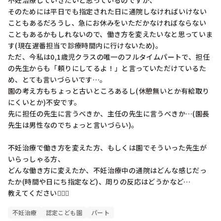
不妊治療していきたいと思っているのですが、

そのためには平日でも指定された日に通院しなければいけない
こともあるだろうし、急にお休みをいただかなければならない
こともあるかもしれないので、働き方を変えたいなと思っていま
す(現在遅番担当で診療時間内に行けないため)。

ただ、今私は0,1歳児クラスの唯一のフルタイムパートで、担任
の先生からも「頼りにしてるよ！」と言っていただけているた
め、とても言いづらいです…。

園の考え方もちょっと古いところあるし(休憩無いとか有給取り
にくいとか)不安です。

先に担任の先生に言うべきか、主任の先生に言うべきか…(園長
先生は男性なのでちょっと言いづらい)。

不妊治療で働き方を変えた方、もしくは園でそういった先生が
いらっしゃる方、

どんな働き方に変えたか、不妊治療中の通院はどんな感じだっ
たか(時間や日にち指定など)、周りの反応はどうかなど…

教えてください🙇🏻‍♀️
不妊治療
認定こども園
パート