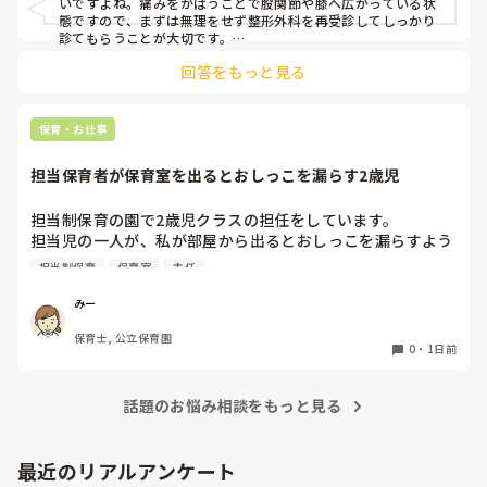
いですよね。痛みをかばうことで股関節や膝へ広がっている状
週末には、左が痛みだし、これも痛み止めや湿布で抑えて仕
態ですので、まずは無理をせず整形外科を再受診してしっかり
事をしていたら、

診てもらうことが大切です。

現場復帰の際は、床での立ち座りを避けるために低い椅子を活
股関節、お尻、太もも、膝まで来はじめてしまいました。

回答をもっと見る
用したり、抱っこや重い作業は周囲の先生に相談して頼むよう
床から支えなしに立ち上がりにくくなり、痛みが走ります。

にしてください。今はご自身の体を最優先に、しっかり休んで
立ち続けると、腰や股関節にきます。

くださいね。
自転車通勤ですが、それも、膝や太ももに痛みが来始めまし
保育・お仕事
た。

担当保育者が保育室を出るとおしっこを漏らす2歳児
今は８月。

１週間休んでいます。

担当制保育の園で2歳児クラスの担任をしています。

担当児の一人が、私が部屋から出るとおしっこを漏らすよう
家でもやることはあります。

になりました。

日常生活すら支障をきたすほどになりました。

担当制保育
保育室
主任
その子はパンツで過ごしていて、排尿間隔も空いています。
4月から私への執着が強かったのですが、特に寝かしつけの
椅子に座って作業をすれば？

みー
時に私がそばに行かないと繰り返し大きい声で呼んだり私が
と、園で言われました。

保育士, 公立保育園
寝かしつけしている子にちょっかいを出したり、何回もトイ
なので、子ども椅子程度の高さの踏み台に座って、試してみ
0
・
1日前
レに行きたいと言っていました。行ったところで出ないこと
ました。

もしばしば… 

パンツで寝れる子が増えてきて、寝かしつけの時にトイレに
話題のお悩み相談をもっと見る
ただじっと座っていても、5分も座ればお尻に痛みがきま
行きたい子が時差でいるのですが、私がその対応で外に出よ
す。

うとするとその子も行きたがります。

この高さの作業だと意外に、

最近のリアルアンケート
しかし寝かしつけに入る前にトイレでしっかり排尿している
体をひねる、少し立ち上がる、体を折りたたむような姿勢に