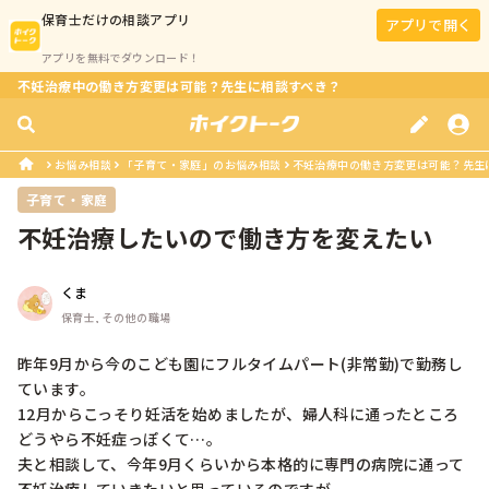
保育士
だけの相談アプリ
アプリで開く
アプリを無料でダウンロード！
不妊治療中の働き方変更は可能？先生に相談すべき？
お悩み相談
「子育て・家庭」のお悩み相談
不妊治療中の働き方変更は可能？先生
子育て・家庭
不妊治療したいので働き方を変えたい
くま
保育士, その他の職場
昨年9月から今のこども園にフルタイムパート(非常勤)で勤務し
ています。

12月からこっそり妊活を始めましたが、婦人科に通ったところ
どうやら不妊症っぽくて…。

夫と相談して、今年9月くらいから本格的に専門の病院に通って