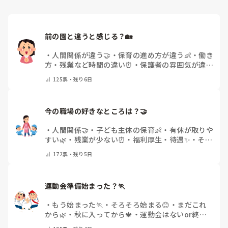
ので、その子には待っててねといい外に出ていました。今日
なること多いことに気づきました。

はそれで2回漏らしています。

その度にあちらこちらに痛みが来て

2回目は私は見ていないのですが、かなり微量だったそう
立ち上がる時には、膝や太ももが固まり痛みが……

で、クラスのリーダーの先生から絞り出して注意を引こうと
前の園と違うと感じる？🏡
しているように見えると言われました。

日頃からそのことの関わりはしっかり持てるように意識はし
腰痛、膝痛お持ちの方は、どの程度の痛みで働かれているの
・
人間関係が違う🤝
・
保育の進め方が違う👶
・
働き
ていますが…

でしょうか。

方・残業など時間の違い⏰
・
保護者の雰囲気が違う
今後どのように関わっていけばいいのか悩んでいます。

💬
・
給料が違う
・
転職経験なし
・
その他(コメント
痛みには強い方と思っていました。

125
票・
残り6日
で教えてください)
出産等で、幾度か開腹手術をしましたが、翌日には歩けまし
たし…

今の職場の好きなところは？🤝 
今回は、今少し治まっている痛みがぶり返したどうしようと
いう思いもあり、ちょっと無理かも…と思い始めています。

・
人間関係🤝
・
子ども主体の保育👶
・
有休が取りや
すい🌿
・
残業が少ない⏰
・
福利厚生・待遇✨
・
その
まだ急性期ということと、昔、夫が腰を痛めてすぐに整骨院
他(コメントで教えてください)
172
票・
残り5日
に行ってより酷くなって帰ってきたことがあり、怖くて行け
ていません。

運動会準備始まった？🏃
・
もう始まった🏃
・
そろそろ始まる😊
・
まだこれ
から🌿
・
秋に入ってから🍁
・
運動会はないor終わ
った✨
・
その他(コメントで教えてください)