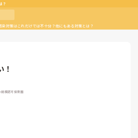
は？
感染対策はこれだけでは不十分？他にもある対策とは？
い！
 小規模認可保育園