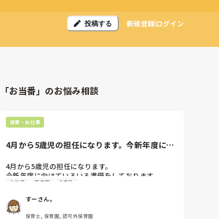
新規登録
ログイン
投稿する
「お当番」のお悩み相談
保育・お仕事
4月から5歳児の担任になります。今新年度に向
けていろいろ準備をしており...
4月から5歳児の担任になります。

今新年度に向けていろいろ準備をしております。

お当番
新年度
5歳児
そのため、みなさんに聞きたいことがあります！

・お当番表や1日の流れなど、

すーさん。
     保育者が作るもので必要なのあれば

     教えてください。

保育士, 保育園, 認可外保育園