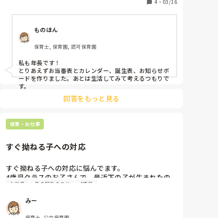
・5歳児におすすめな製作や手遊び、

4
・
03/16
     歌、絵本があれば教えてください！

ものほん
宜しくお願い致します‪(*ˊᵕˋ* )
保育士, 保育園, 認可保育園
私も年長です！

とりあえずお当番表とカレンダー、誕生表、お知らせボ
ードを作りました。あとは生活してみて考えるつもりで
す。
回答をもっと見る
保育・お仕事
すぐ拗ねる子への対応
すぐ拗ねる子への対応に悩んでます。

4歳児クラスのお子さんで、最近下の子が生まれたの
お当番
身の回りのこと
4歳児
もあり、気持ちが不安定なのか片付けなど場面の切り
替えの時など脱力して何もしないことが多いです。

みー
今日はわりと機嫌よく過ごしていたようで、お当番な
どもこなしていました。

保育士, 公立保育園