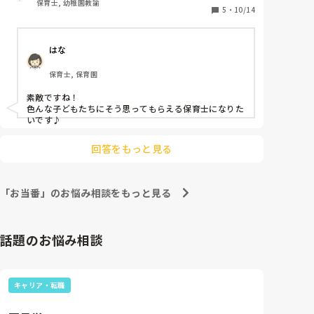
保育士, 幼稚園教諭
他の先生に言うと自慢になりそうなので、ここで言わ
5
・
10/14
せてください！嬉しかったエピソードの記録として笑
はな
保育士, 保育園
素敵ですね！

色んな子どもたちにそう思ってもらえる保育士になりた
いです♪
回答をもっと見る
「お当番」のお悩み相談をもっと見る
話題のお悩み相談
キャリア・転職