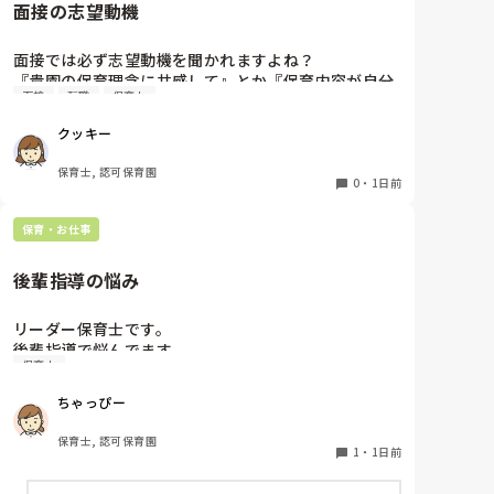
面接の志望動機
面接では必ず志望動機を聞かれますよね？

『貴園の保育理念に共感して』とか『保育内容が自分
面接
転職
保育士
に合ってると思いました』等々が多いかと思います
が、実際はどうなのでしょうか？

クッキー
私自身、園の雰囲気とか園の規模、保育内容は勘案し
ますが正直なところ、家から通いやすいか、給与はど
保育士, 認可保育園
うか…というところに重きを置いています

0
・
1日前
もちろんそんなことは話せませんが

皆さんは、志望動機をどのように答えていますか？ま
保育・お仕事
た、本音はどうですか？
後輩指導の悩み
リーダー保育士です。

後輩指導で悩んでます。

保育士
初めて年長を持つ後輩がいますが

初めての割にわからないことを聞きにこなかったり、
ちゃっぴー
聞かないで様子見てると直前になるまで何もアクショ
ンがなかったり

保育士, 認可保育園
他の職員に聞いてる様子もなくて

1
・
1日前
もう何考えてるんだかさっぱりです。
