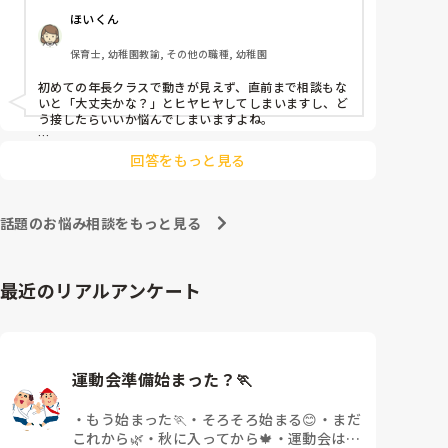
ほいくん
よほど自分に聞きづらいのか、聞く必要性さえ感じな
いのか、もうよくわからないです。

保育士, 幼稚園教諭, その他の職種, 幼稚園
対応にも悩みます。
初めての年長クラスで動きが見えず、直前まで相談もな
いと「大丈夫かな？」とヒヤヒヤしてしまいますし、ど
う接したらいいか悩んでしまいますよね。

後輩側は「何が分からないかも分からない状態」だった
回答をもっと見る
り、「こんなこと聞いたら迷惑かな」と抱え込んでいる
ケースがとても多いです。

待つスタイルから一歩踏み出して、リーダー側から「〇
話題のお悩み相談をもっと見る
〇の件、どこまで進んだ？」「困ってることない？」と
具体的に声をかけて進捗を確認する仕組みを作ってみて
ください。

最近のリアルアンケート
「毎日夕方に5分だけ進捗確認の時間を取る」などルー
ル化してしまうと、後輩も質問しやすくなりますよ。一
人で抱え込まず、声をかけやすい雰囲気作りから試して
みてくださいね。
運動会準備始まった？🏃
・
もう始まった🏃
・
そろそろ始まる😊
・
まだ
これから🌿
・
秋に入ってから🍁
・
運動会はな