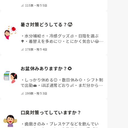
いor終わった✨
・
その他(コメントで教えて
115
票・
残り5日
ください)
暑さ対策どうしてる？🥵
・
水分補給🥤
・
冷感グッズ🧊
・
日陰を選ぶ
🌳
・
着替えを多めに👕
・
とにかく気合い😂
・
その他(コメントで教えてください)
178
票・
残り4日
お盆休みありますか？🌻
・
しっかり休める😊
・
数日休み🌻
・
シフト制
で出勤💼
・
ほぼ通常どおり👶
・
まだ分からな
い🤔
・
その他(コメントで教えてください)
199
票・
残り3日
口臭対策ってしていますか？
・
歯磨きのみ
・
ブレスケアなどを飲んでい