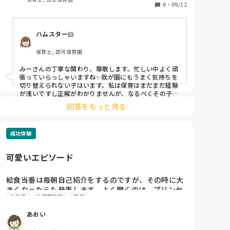
私がフリーとして担任の代わりに給食の時間はいって
6
・
09/12
いて、給食を食べ終わった子から絵本を見ているので
すが、その子も絵本を見ていました。

ハムスター🐹
ごちそうさまのご挨拶をお願いすると、お当番のその
子は絵本に夢中。「絵本もってきていいよ」など何回
保育士, 認可保育園
か声をかけるも知らん顔なので、他の子が当番やる！
と言ってくれその子にお願いしました。するとそれは
みーさんの丁寧な関わり、尊敬します。忙しい中よく頑
嫌だったようで、「どいて！」とその子を押しまし
張っていらっしゃいますね✨我が園にもうまく気持ちを
た。そこで私が「それは違うよね」と言うと、そのま
切り替えられない子はいます。私は保育はまだまだ経験
ま拗ねてしまい、テーブルの下に潜り込んでしまいま
が浅いですし正解がわかりませんが、なるべくその子が
過去に上手に出来ていたことを褒めつつ、今やって欲し
した。そのあと1対1で「絵本みたかったね」「おとう
回答をもっと見る
いことをやってもらう様に誘導します。例えば「この前
ばん声かけたけどやらないみたいだったからほかの子
は当番上手に出来てたね〜、大丈夫だよ〜今日も格好良
におねがいしたんだよ」「ほんとはおとうばんやりた
く出来るから一緒にやろう！先生とどっちが早く当番で
かったのかな？」など声をかけるも、全て「やだ」の
成功体験
きるか競走する？終わったら絵本読もー！！」で、わざ
1点ばり。そのタイミングで担任が戻ってきたので事
と私が競走に負けます。こんな感じです・・・。
の経緯を説明し、担任が「(お当番)やるなら(お当番の
可愛いエピソード
仕事の御座敷き)やろう」と声をかけ、一緒にやってい
ました。今回は担任が来てくれたので治まりました
給食当番は毎朝自己紹介をするのですが、その時に大
が、普段このような場面が多いお子さんで、どのよう
きくなったらも発表します。よく聞くのは、プリンセ
な関わりをしたらいいのか悩んでいます。
お当番
幼稚園教諭
担任
スや仮面ライダー、プリキュアなどで、たまにママに
なりたいという女の子がいるのですが、女の子が｢大
あおい
きくなったら○○先生(私)になりたいです😳｣と言い、
ひとりで心の中舞い上がっていました(照)
