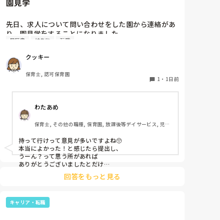
園見学
先日、求人について問い合わせをした園から連絡があ
り、園見学をすることになりました。

履歴書
持ち物
転職
私としては求人に応募したという認識ですが、『園見
学をご案内させていただきたいです』とのことで持ち
クッキー
物について質問しましたが、見学なので特にありませ
んとのこと

保育士, 認可保育園
1
・
1日前
このような場合は本当に見学だけで終了なのでしょう
か？

わたあめ
それとも、やはり履歴書や職務経歴書を持参した方が
良いのでしょうか？
保育士, その他の職種, 保育園, 放課後等デイサービス, 児童
発達支援施設
持って行けって意見が多いですよね🥺

本当によかった！と感じたら提出し、

うーん？って思う所があれば

ありがとうございましたとだけ

伝えて個人情報の履歴書は渡さず帰ります🥺！

回答をもっと見る
一応、持参の準備だけはしときます！

キャリア・転職