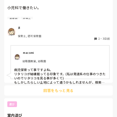
小児科で働きたい。

看護師
保育士
保育士2年目です。

今は保育園勤務ですが、

ま
本当は小児科で保育士として

保育士, 認可保育園
働きたいです。

2
・
3日前
しかし、地方なのかそのような求人が

ほぼなく、ホームページなどもチェック

 macomi
していますが見つかりません😭

幼稚園教諭, 幼稚園
もともと、看護師を目指していたのもあって、、

病児保育って事ですよね。

もちろん医療的なことができないのは

リタリコが結構載ってる印象です。(私は発達系の仕事のつきた
わかっていますが💦

いのでリタリコを見る事が多くて)

もしかしたらしい土地によって違うかもしれませんが、検索し
てみてください！
何かよい求人サイトなどがあれば

回答をもっと見る
教えてください。
遊び
室内遊び