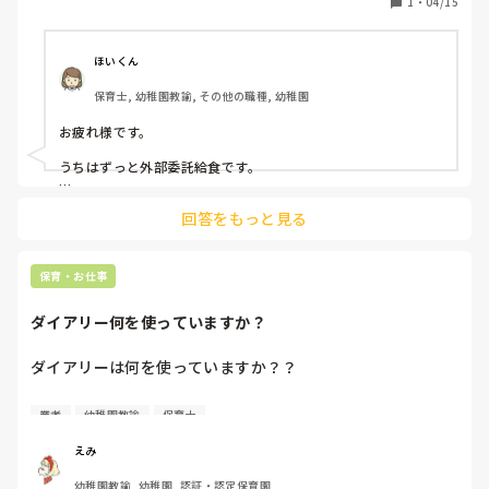
1
・
04/15
導入されてる方いたら、メリットデメリット教えてほしいで
す。

アレルギー、離乳食、イベント時など、気になります。

ほいくん
サンプルとしていただいたおかずは濃すぎず、美味しかった
保育士, 幼稚園教諭, その他の職種, 幼稚園
お疲れ様です。

うちはずっと外部委託給食です。

メリットはなんといっても園内で調理しないことです。場所や
回答をもっと見る
人員確保、責任などの園の負担が少なくて済みます。

デメリットかどうかわかりませんが、うちの園では「本当に子
どもの栄養について考えてるの？」と気になることもよくあり
保育・お仕事
ます。要は外部委託先が子どものための給食をつくる施設なら
まだしも、一般業者だとそこまで考慮されてるのか疑問に思う
ダイアリー何を使っていますか？
こともあります。

あとは「納品に間に合わなかった」とか「納品数のチェック」
ダイアリーは何を使っていますか？？

とかは外部委託のリスクですね。

私は園で配布される学研さんやひかりのくにさんの手帳を使
アレルギー対応はきちんとしてくれると思いますよ！
業者
幼稚園教諭
保育士
ってますが、使いやすいかといったら…どうなんでしょ
う…。保育士はこの手帳使いやすいよとかあれば教えてくだ
えみ
さい^_^
幼稚園教諭, 幼稚園, 認証・認定保育園