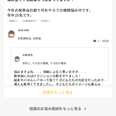
今年の発表会の劇で何をやろうか絶賛悩み中です。

年中25名です。

過去に「これは子どもたちも楽しんで大成功だった！」「観
発表会
幼稚園教諭
保育士
客の保護者にも好評だった！」という劇の演目があれば、ぜ
ひ教えてほしいです！

 macomi
幼稚園教諭, 幼稚園
2
・
4日前
さめゆち
保育士, その他の職種, その他の職場
悩みますよね．．．年齢によると思いますが．．．

数年前におばけマンションの劇をやりました！

絵本やパネルシアターで見てて子どもたちが大好きだったので
導入も素早くできましたし、子どもたちのイメージも膨らみや
すく自分たちでセリフをどんどん覚えて練習も本番も楽しんで
回答をもっと見る
ました！

もし参考になれば．．．
話題のお悩み相談をもっと見る