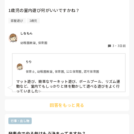
1歳児の室内遊び何がいいですかね？
部屋遊び
1歳児
しなもん
幼稚園教諭, 保育園
3
・
3日前
りり
保育士, 幼稚園教諭, 保育園, 公立保育園, 認可保育園
マット遊び、簡単なサーキット遊び、ボールプール、リズム運
動など、室内でもしっかりと体を動かして遊べる遊びをよく行
っていました✨
回答をもっと見る
行事・出し物
発表会でやる劇はもう決まってますか？