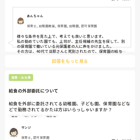
見学は明日の電話で頼むつもりですが、経験年数などを考慮
した具体的な求人票は面接へ進む前に頼んでもいいものなの
あんちゃん
でしょうか？面接後の話でしょうか。

保育士, 幼稚園教諭, 保育園, 幼稚園, 認可保育園
まだ担当の方は履歴書をみていないため、経験年数など何も
知らない状態です。
様々な条件を見た上で、考えても良いと思います。

私の勤めていた園でも、上司が、主任候補の先生を探して、別
の保育園で働いている元保護者の人に声をかけました。

その方は、40代で旦那さんと死別されたので、保育園の給与よ
り下がるのはちょっと・・・という感じでした。

回答をもっと見る
なので、主任が、保育園の時より給与を下げないで欲しいと事
務長にお願いしていました。

実際求人票や園の雰囲気を見てみないと不安だと思うので、見
保育・お仕事
学や面接前に条件を提示するのは当然だと思います。
給食の外部委託について
給食を外部に委託されてる幼稚園、子ども園、保育園などな
どで勤務されてるかたは方はいらっしゃいますか？

業者
アレルギー
離乳食
給食を作って搬入してくれる業者から営業を受け、少し考え
ています。

サンジ
ちなみにおかずだけの委託なので、ご飯は自園でつくる方式
保育士, 認可保育園
です。
