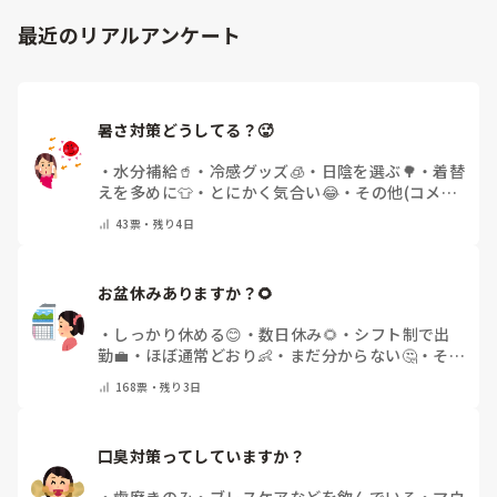
最近のリアルアンケート
暑さ対策どうしてる？🥵
・
水分補給🥤
・
冷感グッズ🧊
・
日陰を選ぶ🌳
・
着替
えを多めに👕
・
とにかく気合い😂
・
その他(コメン
トで教えてください)
43
票・
残り4日
お盆休みありますか？🌻
・
しっかり休める😊
・
数日休み🌻
・
シフト制で出
勤💼
・
ほぼ通常どおり👶
・
まだ分からない🤔
・
その
他(コメントで教えてください)
168
票・
残り3日
口臭対策ってしていますか？
・
歯磨きのみ
・
ブレスケアなどを飲んでいる
・
マウ