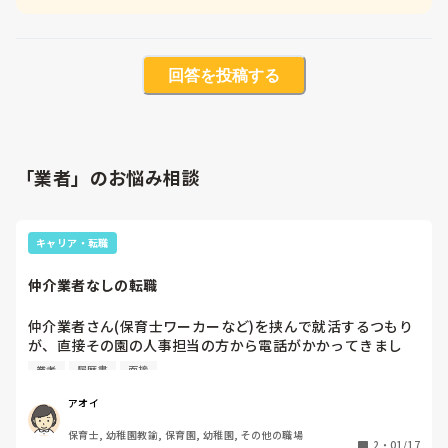
回答を投稿する
「業者」のお悩み相談
キャリア・転職
仲介業者なしの転職
仲介業者さん(保育士ワーカーなど)を挟んで就活するつもり
が、直接その園の人事担当の方から電話がかかってきまし
た。

業者
履歴書
面接
すぐに面接へ進んでくださるようでしたが、まだ見学もした
いし、具体的な求人票(自分の経験年数での給与、賞与など
アオイ
詳しく)をみて自分の働く条件を教えてもらい検討したいと
保育士, 幼稚園教諭, 保育園, 幼稚園, その他の職場
思っています。

2
・
01/17