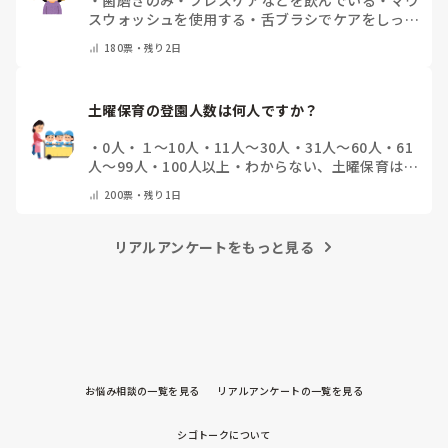
スウォッシュを使用する
・
舌ブラシでケアをしっか
りする
・
フリスクをかじる
・
気にしたことない
・
そ
180
票・
残り2日
の他(コメントで教えて下さい)
土曜保育の登園人数は何人ですか？
・
0人
・
１～10人
・
11人～30人
・
31人～60人
・
61
人～99人
・
100人以上
・
わからない、土曜保育はな
い
・
その他(コメントで教えて下さい)
200
票・
残り1日
リアルアンケートをもっと見る
お悩み相談の一覧を見る
リアルアンケートの一覧を見る
シゴトークについて