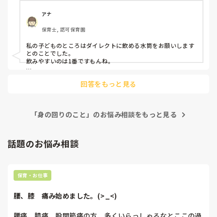
先生たちはダイレクトボトルの水筒なのになんで子どもはコ
アナ
ップなんだろう、変えてもよいのでは？と思います。

保育士, 認可保育園
皆さんの園は水筒の指定がありますか。
私の子どものところはダイレクトに飲める水筒をお願いします
とのことでした。

飲みやすいのは1番ですもんね。

しかし、以前派遣で働いていた保育園は衛生面を考慮してコッ
回答をもっと見る
プ指定でした。

今働いているところは特に指定はないですが、お昼ご飯の際お
茶を一度入れ替えています。

「身の回りのこと」のお悩み相談をもっと見る
そのため、保育士がお茶を変えるのは手間ですが、飲みやす
さ、衛生面共に守られているのではないかと思います。
話題のお悩み相談
保育・お仕事
腰、膝　痛み始めました。(>_<)
腰痛、膝痛、股関節痛の方、多くいらっしゃるなとここの過