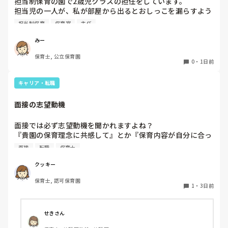
担当制保育の園で2歳児クラスの担任をしています。

担当児の一人が、私が部屋から出るとおしっこを漏らすよう
家でもやることはあります。

になりました。

日常生活すら支障をきたすほどになりました。

担当制保育
保育室
主任
その子はパンツで過ごしていて、排尿間隔も空いています。
4月から私への執着が強かったのですが、特に寝かしつけの
椅子に座って作業をすれば？

みー
時に私がそばに行かないと繰り返し大きい声で呼んだり私が
と、園で言われました。

保育士, 公立保育園
寝かしつけしている子にちょっかいを出したり、何回もトイ
なので、子ども椅子程度の高さの踏み台に座って、試してみ
0
・
1日前
レに行きたいと言っていました。行ったところで出ないこと
ました。

もしばしば… 

キャリア・転職
パンツで寝れる子が増えてきて、寝かしつけの時にトイレに
ただじっと座っていても、5分も座ればお尻に痛みがきま
行きたい子が時差でいるのですが、私がその対応で外に出よ
す。

面接の志望動機
うとするとその子も行きたがります。

この高さの作業だと意外に、

しかし寝かしつけに入る前にトイレでしっかり排尿している
体をひねる、少し立ち上がる、体を折りたたむような姿勢に
面接では必ず志望動機を聞かれますよね？

ので、その子には待っててねといい外に出ていました。今日
なること多いことに気づきました。

『貴園の保育理念に共感して』とか『保育内容が自分に合っ
はそれで2回漏らしています。

その度にあちらこちらに痛みが来て

てると思いました』等々が多いかと思いますが、実際はどう
2回目は私は見ていないのですが、かなり微量だったそう
立ち上がる時には、膝や太ももが固まり痛みが……

面接
転職
保育士
なのでしょうか？

で、クラスのリーダーの先生から絞り出して注意を引こうと
私自身、園の雰囲気とか園の規模、保育内容は勘案しますが
しているように見えると言われました。

クッキー
正直なところ、家から通いやすいか、給与はどうか…という
日頃からそのことの関わりはしっかり持てるように意識はし
腰痛、膝痛お持ちの方は、どの程度の痛みで働かれているの
保育士, 認可保育園
ところに重きを置いています

ていますが…

でしょうか。

1
・
3日前
もちろんそんなことは話せませんが

今後どのように関わっていけばいいのか悩んでいます。

皆さんは、志望動機をどのように答えていますか？また、本
痛みには強い方と思っていました。

音はどうですか？
せきさん
出産等で、幾度か開腹手術をしましたが、翌日には歩けまし
たし…
