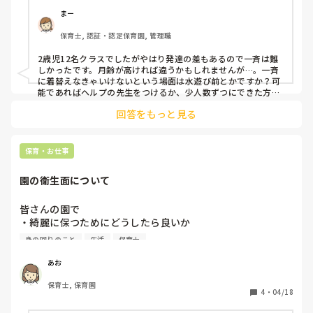
まー
保育士, 認証・認定保育園, 管理職
2歳児12名クラスでしたがやはり発達の差もあるので一斉は難
しかったです。月齢が高ければ違うかもしれませんが…。一斉
に着替えなきゃいけないという場面は水遊び前とかですか？可
能であればヘルプの先生をつけるか、少人数ずつにできた方が
良いのかと思いました。

回答をもっと見る
17人に2人…大変すぎますね、、、
保育・お仕事
園の衛生面について
皆さんの園で

・綺麗に保つためにどうしたら良いか

・感染症を広めないためにはどうしたら良いか

身の回りのこと
生活
保育士
と聞かれた時にやっていることや意見があれば教えていただ
あお
きたいです！

保育士, 保育園
月毎と1年の目標を提出しないといけなくて、参考にしたい
4
・
04/18
です！
