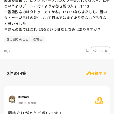
髪型も自由で、ピンクやパープルのカラーを入れてる人や、仕事
というよりデートに行くような巻き髪の人まで(^^;)

一番強烈なのはタトゥーですかね。1つ2つならまだしも、腕中
タトゥーだらけの先生もいて日本ではまずあり得ないだろうな
と思いました。

皆さんの園ではこれはNGという身だしなみはありますか？
身の回りのこと
保育士
03/01
いいね
3
件の回答
回答する
Kimmy
質問主
保育士, 保育園
回答ありがとうございます！
