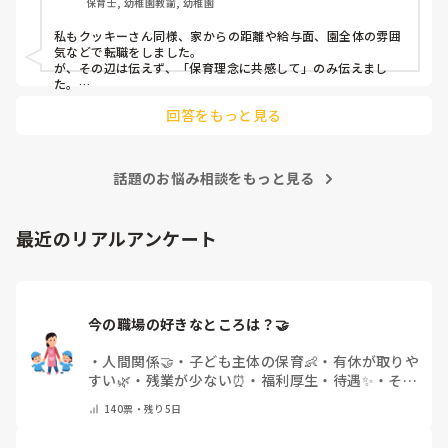
保育士, 幼稚園教諭, 幼稚園
今回は、今少し治まっている痛みがぶり返したどうしようと
私もクッキーさん同様、家からの距離や給与面、園全体の雰囲
いう思いもあり、ちょっと無理かも…と思い始めています。

気などで転職をしました。

が、その辺は伝えず、「保育理念に共感して」のみ伝えまし
た。

まだ急性期ということと、昔、夫が腰を痛めてすぐに整骨院
あとは、自分の長所や得意なことが活かせそうだと感じたと伝
に行ってより酷くなって帰ってきたことがあり、怖くて行け
回答をもっと見る
ていません。

話題のお悩み相談をもっと見る
最近のリアルアンケート
今の職場の好きなところは？🤝 
・
人間関係🤝
・
子ども主体の保育👶
・
有休が取りや
すい🌿
・
残業が少ない⏰
・
福利厚生・待遇✨
・
その
他(コメントで教えてください)
140
票・
残り5日