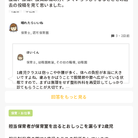
去の投稿を見て思いました。

1歳児
正社員
私は50代正社員1歳児担任です。

晴れたらいいね
という私も、２週間前、初めて腰痛になりました。

保育士, 認可保育園
右腰が痛くて、起き上がれない。

3
・
2日前
ようやく起き上がっても、立てない。

ようやく立てたら、しゃがめない。

ほいくん
驚きました。

保育士, 幼稚園教諭, その他の職種, 幼稚園
通院して、コルセット、湿布、痛み止め、電気などで１週間
1歳児クラスは抱っこや中腰が多く、体への負担が本当に大き
乗り切ったら

いですよね。痛みをかばうことで股関節や膝へ広がっている状
週末には、左が痛みだし、これも痛み止めや湿布で抑えて仕
態ですので、まずは無理をせず整形外科を再受診してしっかり
事をしていたら、

診てもらうことが大切です。

現場復帰の際は、床での立ち座りを避けるために低い椅子を活
股関節、お尻、太もも、膝まで来はじめてしまいました。

回答をもっと見る
用したり、抱っこや重い作業は周囲の先生に相談して頼むよう
床から支えなしに立ち上がりにくくなり、痛みが走ります。

にしてください。今はご自身の体を最優先に、しっかり休んで
立ち続けると、腰や股関節にきます。

くださいね。
自転車通勤ですが、それも、膝や太ももに痛みが来始めまし
保育・お仕事
た。

担当保育者が保育室を出るとおしっこを漏らす2歳児
今は８月。

１週間休んでいます。
