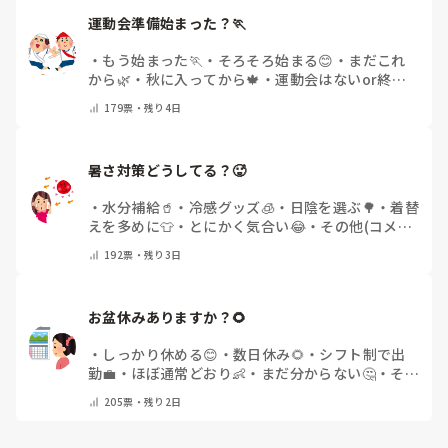
運動会準備始まった？🏃
・
もう始まった🏃
・
そろそろ始まる😊
・
まだこれ
から🌿
・
秋に入ってから🍁
・
運動会はないor終わ
った✨
・
その他(コメントで教えてください)
179
票・
残り4日
暑さ対策どうしてる？🥵
・
水分補給🥤
・
冷感グッズ🧊
・
日陰を選ぶ🌳
・
着替
えを多めに👕
・
とにかく気合い😂
・
その他(コメン
トで教えてください)
192
票・
残り3日
お盆休みありますか？🌻
・
しっかり休める😊
・
数日休み🌻
・
シフト制で出
勤💼
・
ほぼ通常どおり👶
・
まだ分からない🤔
・
その
他(コメントで教えてください)
205
票・
残り2日