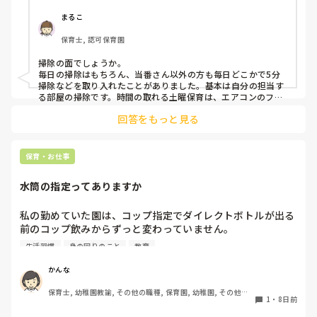
よろしくお願いします！
まるこ
保育士, 認可保育園
掃除の面でしょうか。

毎日の掃除はもちろん、当番さん以外の方も毎日どこかで5分
掃除などを取り入れたことがありました。基本は自分の担当す
る部屋の掃除です。時間の取れる土曜保育は、エアコンのフィ
ルターや普段できないところの掃除をしていました。あとは倉
回答をもっと見る
庫などは気がつくと散らかってしまいますよね。フリーの際、
月一回は必ず倉庫内の整頓をしていました。あとは使ったら必
ず元に戻すこと。みんなが綺麗に使えるように、整理整頓し物
を取りやすく戻しやすいように工夫しました。

保育・お仕事
感染症対策は、部屋の換気や湿度温度を適温に保つこと。例え
水筒の指定ってありますか
ば嘔吐などの感染症は処理の仕方などを職員間で徹底し、消
毒、殺菌なども丁寧に行う。

アルコールと次亜塩素酸などを感染症に合わせてしっかり使い
私の勤めていた園は、コップ指定でダイレクトボトルが出る
分けること。

前のコップ飲みからずっと変わっていません。

あとは感染症にならない体作りができるよう、よく動き、しっ
生活習慣
身の回りのこと
教育
給食のときにやかんのお茶を水筒のコップに入れて飲むの
かり食べしっかり寝ることも大切かと思います。保護者へ向け
て発信するのもいいですね。
と、うがいのときにコップを持ってうがいに行くからです。

かんな
けれど園庭で遊ぶときなど、テーブルのない場で床でお茶を
保育士, 幼稚園教諭, その他の職種, 保育園, 幼稚園, その他の
いれる子もいてこぼすし、子どもが拭いた雑巾も水洗いのみ
1
・
8日前
職場
で消毒をせず大勢が使い、不衛生なのです。
