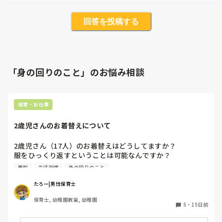
回答を投稿する
「身の回りのこと」のお悩み相談
保育・お仕事
2歳児さんのお着替えについて
2歳児さん（17人）のお着替えはどうしてますか？

服をひっくり返すということは可能なんですか？

一斉にお着替えをしてもいいのでしょうか？職員は

着脱
生活習慣
身の回りのこと
私含め2人です。先生方のアドバイスややり方をおしえて欲
しいです
たろー|男性保育士
保育士, 幼稚園教諭, 幼稚園
5
・
15日前