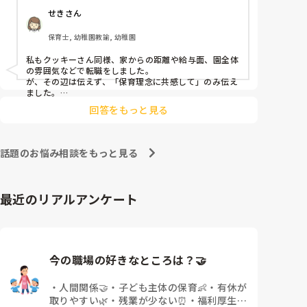
皆さんは、志望動機をどのように答えていますか？ま
す。

いるのでしょうか。

せきさん
た、本音はどうですか？
痛みには強い方と思っていました。

保育士, 幼稚園教諭, 幼稚園
出産等で、幾度か開腹手術をしましたが、翌日には歩
けましたし…

私もクッキーさん同様、家からの距離や給与面、園全体
の雰囲気などで転職をしました。

が、その辺は伝えず、「保育理念に共感して」のみ伝え
今回は、今少し治まっている痛みがぶり返したどうし
ました。

ようという思いもあり、ちょっと無理かも…と思い始
あとは、自分の長所や得意なことが活かせそうだと感じ
めています。

回答をもっと見る
まだ急性期ということと、昔、夫が腰を痛めてすぐに
整骨院に行ってより酷くなって帰ってきたことがあ
話題のお悩み相談をもっと見る
り、怖くて行けていません。

最近のリアルアンケート
今の職場の好きなところは？🤝 
・
人間関係🤝
・
子ども主体の保育👶
・
有休が
取りやすい🌿
・
残業が少ない⏰
・
福利厚生・