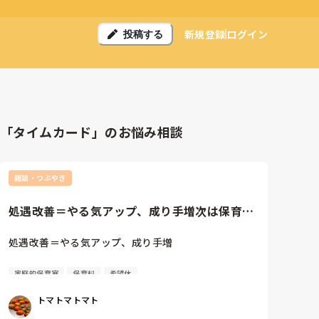
新規登録
ログイン
投稿する
「タイムカード」のお悩み相談
雑談・つぶやき
処遇改善＝やる気アップ、成り手増次は保育士
に対するこどもの数を減らすこ...
処遇改善＝やる気アップ、成り手増

次は保育士に対するこどもの数を減らすことで保育士
家庭的保育室
保育料
希望休
の職場環境を改善→過酷さではなく、保育の充実にや
りがいを感じて保育士不足が改善

トマトマトマト