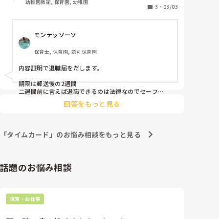
幼稚園教諭, 保育園, 幼稚園
弱いからもっと気持ちを強く持ってなどとモラハラ紛
3
・
03/03
いなことまで言われ、辞められていません。

それでも、何があっても今年は絶対に辞めると伝えて
モンテッソーソ
いるのですが、

現在園長の病気や、コロナ等のせいで相談が出来てい
保育士, 保育園, 認可保育園
ない状態です。

今週中には話をしたいと思っているのですが、アポを
内容証明で退職届をだします。

とる為のLINEも既読無視され、このまま退職出来ない
のではと思うと毎日お腹が痛くなってしまっていま
期限は郵送後の2週間

す。

二週間前に言えば退職できるのは法律なのでセーフ

そして一身上の都合で残りを有給と言えば、職場に行か
退職出来ないということは法的に有り得ないと、ネッ
回答をもっと見る
ないでも大丈夫。それか体調不良としてしまえばそれで
トなどにかいてありますが

オッケー
幼稚園等保育業界では退職は難しいことなんでしょう
か？

「タイムカード」のお悩み相談をもっと見る
タイムカード等もありませんし、幼稚園がブラックな
働き方をさせていることも中々証明できませんし、無
理に辞めたら逆に訴えられるということもあるのでし
話題のお悩み相談
ょうか、、。

退職代行の弁護士などを入れると穏便には済まなくな
るので出来ればやりたくありませんが仕方ないのかな
とも思いつつ、、色々考え過ぎて胃がやられる日々で
保育・お仕事
す。

過度な引き止めにあった方、退職を検討している方な