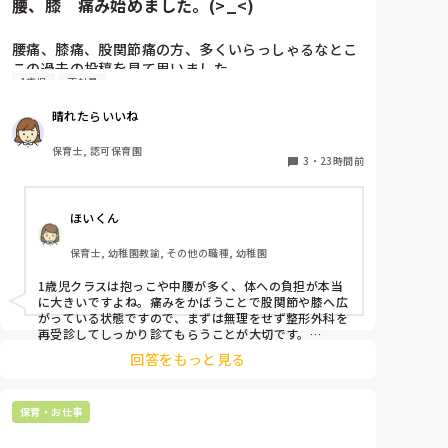
腰、膝　痛み始めました。(>_<)
ど

どうしたら辞められるのか一緒に考えて頂く、または
教えて頂けたら嬉しいです。
腰痛、膝痛、股関節痛の方、多くいらっしゃるなとこ
この過去の投稿を見て思いました。

1歳児
正社員
私は50代正社員1歳児担任です。

晴れたらいいね
という私も、２週間前、初めて腰痛になりました。

保育士, 認可保育園
右腰が痛くて、起き上がれない。

3
・
23時間前
ようやく起き上がっても、立てない。

ようやく立てたら、しゃがめない。

ほいくん
驚きました。

保育士, 幼稚園教諭, その他の職種, 幼稚園
通院して、コルセット、湿布、痛み止め、電気などで
1歳児クラスは抱っこや中腰が多く、体への負担が本当
１週間乗り切ったら

に大きいですよね。痛みをかばうことで股関節や膝へ広
週末には、左が痛みだし、これも痛み止めや湿布で抑
がっている状態ですので、まずは無理をせず整形外科を
えて仕事をしていたら、

再受診してしっかり診てもらうことが大切です。

現場復帰の際は、床での立ち座りを避けるために低い椅
股関節、お尻、太もも、膝まで来はじめてしまいまし
回答をもっと見る
子を活用したり、抱っこや重い作業は周囲の先生に相談
た。

して頼むようにしてください。今はご自身の体を最優先
床から支えなしに立ち上がりにくくなり、痛みが走り
に、しっかり休んでくださいね。
ます。

保育・お仕事
立ち続けると、腰や股関節にきます。

自転車通勤ですが、それも、膝や太ももに痛みが来始