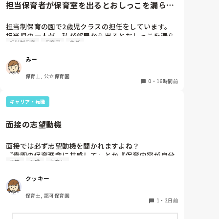
担当保育者が保育室を出るとおしっこを漏らす
めました。

2歳児
担当制保育の園で2歳児クラスの担任をしています。

今は８月。

担当児の一人が、私が部屋から出るとおしっこを漏ら
１週間休んでいます。

担当制保育
保育室
主任
すようになりました。

その子はパンツで過ごしていて、排尿間隔も空いてい
家でもやることはあります。

みー
ます。4月から私への執着が強かったのですが、特に
日常生活すら支障をきたすほどになりました。

寝かしつけの時に私がそばに行かないと繰り返し大き
保育士, 公立保育園
い声で呼んだり私が寝かしつけしている子にちょっか
0
・
16時間前
椅子に座って作業をすれば？

いを出したり、何回もトイレに行きたいと言っていま
と、園で言われました。

した。行ったところで出ないこともしばしば… 

なので、子ども椅子程度の高さの踏み台に座って、試
キャリア・転職
パンツで寝れる子が増えてきて、寝かしつけの時にト
してみました。

イレに行きたい子が時差でいるのですが、私がその対
面接の志望動機
応で外に出ようとするとその子も行きたがります。

ただじっと座っていても、5分も座ればお尻に痛みが
しかし寝かしつけに入る前にトイレでしっかり排尿し
きます。

面接では必ず志望動機を聞かれますよね？

ているので、その子には待っててねといい外に出てい
この高さの作業だと意外に、

『貴園の保育理念に共感して』とか『保育内容が自分
ました。今日はそれで2回漏らしています。

体をひねる、少し立ち上がる、体を折りたたむような
面接
転職
保育士
に合ってると思いました』等々が多いかと思います
2回目は私は見ていないのですが、かなり微量だった
姿勢になること多いことに気づきました。

が、実際はどうなのでしょうか？

そうで、クラスのリーダーの先生から絞り出して注意
その度にあちらこちらに痛みが来て

クッキー
私自身、園の雰囲気とか園の規模、保育内容は勘案し
を引こうとしているように見えると言われました。

立ち上がる時には、膝や太ももが固まり痛みが……

ますが正直なところ、家から通いやすいか、給与はど
日頃からそのことの関わりはしっかり持てるように意
保育士, 認可保育園
うか…というところに重きを置いています

1
・
2日前
識はしていますが…

もちろんそんなことは話せませんが

今後どのように関わっていけばいいのか悩んでいま
腰痛、膝痛お持ちの方は、どの程度の痛みで働かれて