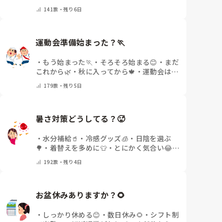
待遇✨
・
その他(コメントで教えてください)
141
票・
残り6日
運動会準備始まった？🏃
・
もう始まった🏃
・
そろそろ始まる😊
・
まだ
これから🌿
・
秋に入ってから🍁
・
運動会はな
いor終わった✨
・
その他(コメントで教えて
179
票・
残り5日
ください)
暑さ対策どうしてる？🥵
・
水分補給🥤
・
冷感グッズ🧊
・
日陰を選ぶ
🌳
・
着替えを多めに👕
・
とにかく気合い😂
・
その他(コメントで教えてください)
192
票・
残り4日
お盆休みありますか？🌻
・
しっかり休める😊
・
数日休み🌻
・
シフト制