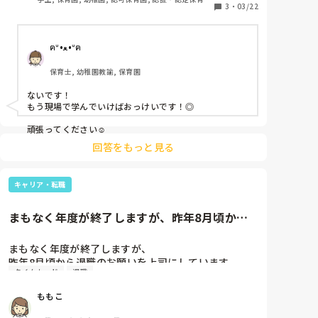
3
・
03/22
園, 小規模認可保育園
ฅᐡ•ﻌ•ᐡฅ
保育士, 幼稚園教諭, 保育園
ないです！

もう現場で学んでいけばおっけいです！◎

頑張ってください☺
回答をもっと見る
キャリア・転職
まもなく年度が終了しますが、昨年8月頃から
退職のお願いを上司にしていま...
まもなく年度が終了しますが、

昨年8月頃から退職のお願いを上司にしています。

タイムカード
退職
しかし、人手不足等の理由により引き止められていま
す。

ももこ
今まで毎年辞めたいと伝えていますが、どんな理由で
あれ改善するから(何も変わっていません)、あなたは