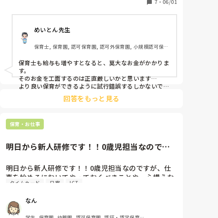
そんなことが起こらないかなぁ。

7
・
06/01
対人数は限界に挑戦するのではなく、ゆとりを持たせ
めいとん先生
ることでこどもも保護者も保育士もみんな幸せになれ
るはず。職員のゆとり部分を作るには国からの補助金
保育士, 保育園, 認可保育園, 認可外保育園, 小規模認可保育
改善が必要。対人数が減ったら仕事の持ち帰りや、サ
園
ービス残業も改善されたりして。
保育士も給与も増やすとなると、莫大なお金がかかりま
す。

そのお金を工面するのは正直厳しいかと思います…

より良い保育ができるように試行錯誤するしかないです
ね😥
回答をもっと見る
保育・お仕事
明日から新人研修です！！0歳児担当なのです
が、仕事を始めるにおいてやっ...
明日から新人研修です！！0歳児担当なのですが、仕
事を始めるにおいてやっておくべきことや、心構えな
タイムカード
日案
ICT
どがあれば教えてください！！不安です！！！
なん
学生, 保育園, 幼稚園, 認可保育園, 認証・認定保育