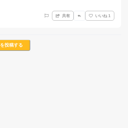
共有
いいね 1
を投稿する