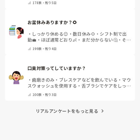
178
票・
残り5日
お盆休みありますか？🌻
・
しっかり休める😊
・
数日休み🌻
・
シフト制で出
勤💼
・
ほぼ通常どおり👶
・
まだ分からない🤔
・
その
他(コメントで教えてください)
199
票・
残り4日
口臭対策ってしていますか？
・
歯磨きのみ
・
ブレスケアなどを飲んでいる
・
マウ
スウォッシュを使用する
・
舌ブラシでケアをしっか
りする
・
フリスクをかじる
・
気にしたことない
・
そ
200
票・
残り3日
の他(コメントで教えて下さい)
リアルアンケートをもっと見る