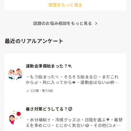
後輩側は「何が分からないかも分からない状態」だったり、
回答をもっと見る
「こんなこと聞いたら迷惑かな」と抱え込んでいるケースがと
ても多いです。

待つスタイルから一歩踏み出して、リーダー側から「〇〇の
話題のお悩み相談をもっと見る
件、どこまで進んだ？」「困ってることない？」と具体的に声
をかけて進捗を確認する仕組みを作ってみてください。

「毎日夕方に5分だけ進捗確認の時間を取る」などルール化し
最近のリアルアンケート
てしまうと、後輩も質問しやすくなりますよ。一人で抱え込ま
ず、声をかけやすい雰囲気作りから試してみてくださいね。
運動会準備始まった？🏃
・
もう始まった🏃
・
そろそろ始まる😊
・
まだこれ
から🌿
・
秋に入ってから🍁
・
運動会はないor終わ
った✨
・
その他(コメントで教えてください)
115
票・
残り6日
暑さ対策どうしてる？🥵
・
水分補給🥤
・
冷感グッズ🧊
・
日陰を選ぶ🌳
・
着替
えを多めに👕
・
とにかく気合い😂
・
その他(コメン
トで教えてください)