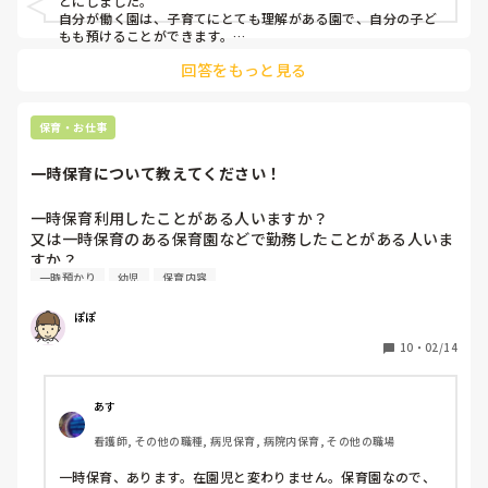
とにしました。

なんだかモヤモヤします。

自分が働く園は、子育てにとても理解がある園で、自分の子ど
でも周りのみんなは当たり前のように働くし、

もも預けることができます。

しかし、私は預けず、しばらくは週3日勤務で、実家に預けた
一緒にいれるうちはたっぷり愛情注いであげようって

回答をもっと見る
後、幼稚園に通わせることにしました。

ならないのですかね。。

家計のためにはもちろん働いた方がいいんだろうし、

夫婦とも幼稚園育ちで、幼稚園に預けたいというのがもともと
時短でフリーとかなら働いている方が充実しているし

ありました。しかし、復帰後のことを考えると、自分は保育園
保育・お仕事
気持ちも楽でしょうか。

に預ける方が楽です。でも、同じように、保育士をしてきて、
そもそもどこもいっぱいで預ける場所もないので、

やはり保育園には預けたくないという思いが強いです。

一時保育について教えてください！
メリットも多くありますが、やはり今は本人が選べないので両
どうしようもないのですが、無認可や一時保育も利用してま
親で話し合って決めるのが一番かなと思います。

で預けないといけないのか、悩んでます。

復帰後のことを想定して、今から分担を考えています。

一時保育利用したことがある人いますか？

自分の園が厳しいだけかもしれませんが、復帰した同期が時
モヤモヤばかりですよね。

又は一時保育のある保育園などで勤務したことがある人いま
短なのに担任も持たされ、毎日８時半に子供を寝かしつける
でも、これでやっていく！と決めて行く方が自分にも子どもに
すか？

のと同時に自分も寝てしまうそうです。

も良いと思って私は決断しました！

一時預かり
幼児
保育内容
回答になっていないかもしれませんが。。

会議の時には40度の熱を出している子どもを実家の最寄り駅
どんな感じでしょうか？

まで連れて行って、母親に預けてから

思い切って職場を変えるのもありかと思います。

ぽぽ
在園児と対応はそんなに変わらないですか？
出勤して行ったことを園長に話しても、そうなんだー

納得のできる決断ができますように！
くらいだったこともびっくりしました。

10
・
02/14
そのくらい過酷な場所に戻るのが地獄に思えて仕方ないで
す。お金は欲しいけど、ただそれだけです。

働く人を否定しているのではないんです。

あす
看護師, その他の職種, 病児保育, 病院内保育, その他の職場
一時保育、あります。在園児と変わりません。保育園なので、