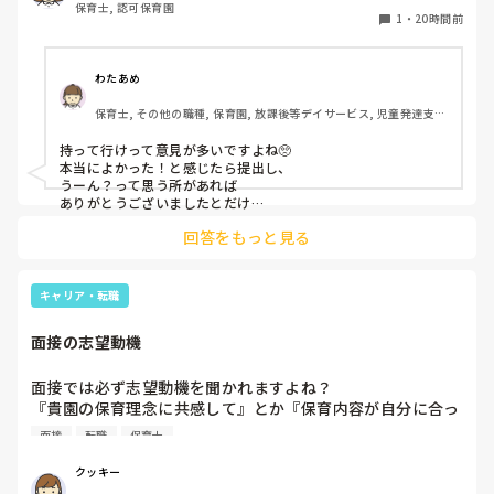
保育士, 認可保育園
このような場合は本当に見学だけで終了なのでしょうか？

1
・
20時間前
それとも、やはり履歴書や職務経歴書を持参した方が良いの
でしょうか？
わたあめ
保育士, その他の職種, 保育園, 放課後等デイサービス, 児童発達支援
施設
持って行けって意見が多いですよね🥺

本当によかった！と感じたら提出し、

うーん？って思う所があれば

ありがとうございましたとだけ

伝えて個人情報の履歴書は渡さず帰ります🥺！

回答をもっと見る
一応、持参の準備だけはしときます！

キャリア・転職
面接の志望動機
面接では必ず志望動機を聞かれますよね？

『貴園の保育理念に共感して』とか『保育内容が自分に合っ
てると思いました』等々が多いかと思いますが、実際はどう
面接
転職
保育士
なのでしょうか？

私自身、園の雰囲気とか園の規模、保育内容は勘案しますが
クッキー
正直なところ、家から通いやすいか、給与はどうか…という