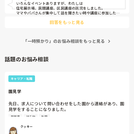
いろんなイベントありますが、わたしは

住宅展示場、民間講座、区民講座の託児をしました。

ママやパパさんが集中して話を聞きたい時や講座に参加したい
時異年齢託児をしました。平均3時間〜5時間くらいでした。

回答をもっと見る
私以外に2〜3名の保育士さんとご一緒しました。
「一時預かり」のお悩み相談をもっと見る
話題のお悩み相談
キャリア・転職
園見学
先日、求人について問い合わせをした園から連絡があり、園
見学をすることになりました。

私としては求人に応募したという認識ですが、『園見学をご
履歴書
持ち物
転職
案内させていただきたいです』とのことで持ち物について質
問しましたが、見学なので特にありませんとのこと

クッキー