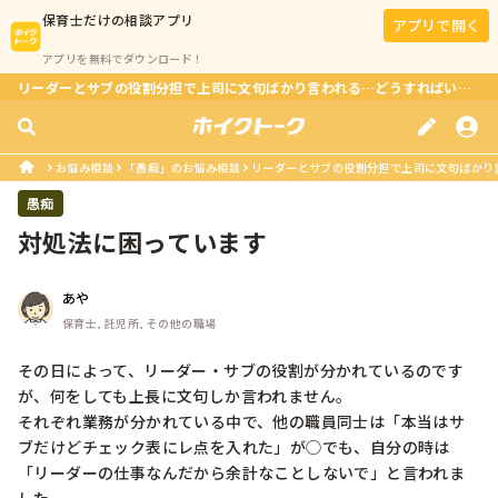
保育士
だけの相談アプリ
アプリで開く
アプリを無料でダウンロード！
リーダーとサブの役割分担で上司に文句ばかり言われる…どうすればいい？
お悩み相談
「愚痴」のお悩み相談
リーダーとサブの役割分担で上司に文句ばかり
愚痴
対処法に困っています
あや
保育士, 託児所, その他の職場
その日によって、リーダー・サブの役割が分かれているのです
が、何をしても上長に文句しか言われません。

それぞれ業務が分かれている中で、他の職員同士は「本当はサ
ブだけどチェック表にレ点を入れた」が◯でも、自分の時は
「リーダーの仕事なんだから余計なことしないで」と言われま