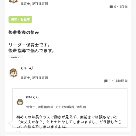
保育士, 認可保育園
ところに重きを置いています

0
・
1日前
もちろんそんなことは話せませんが

皆さんは、志望動機をどのように答えていますか？また、本
保育・お仕事
音はどうですか？
後輩指導の悩み
リーダー保育士です。

後輩指導で悩んでます。

初めて年長を持つ後輩がいますが

保育士
初めての割にわからないことを聞きにこなかったり、聞かな
いで様子見てると直前になるまで何もアクションがなかった
ちゃっぴー
り

保育士, 認可保育園
他の職員に聞いてる様子もなくて

1
・
18時間前
もう何考えてるんだかさっぱりです。

よほど自分に聞きづらいのか、聞く必要性さえ感じないの
ほいくん
か、もうよくわからないです。

保育士, 幼稚園教諭, その他の職種, 幼稚園
対応にも悩みます。
初めての年長クラスで動きが見えず、直前まで相談もないと
「大丈夫かな？」とヒヤヒヤしてしまいますし、どう接したら
いいか悩んでしまいますよね。
