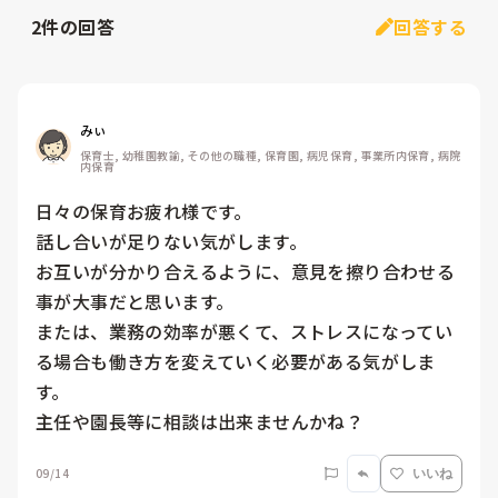
2
件の回答
回答する
みぃ
保育士, 幼稚園教諭, その他の職種, 保育園, 病児保育, 事業所内保育, 病院
内保育
日々の保育お疲れ様です。

話し合いが足りない気がします。

お互いが分かり合えるように、意見を擦り合わせる
事が大事だと思います。

または、業務の効率が悪くて、ストレスになってい
る場合も働き方を変えていく必要がある気がしま
す。

主任や園長等に相談は出来ませんかね？
09/14
いいね