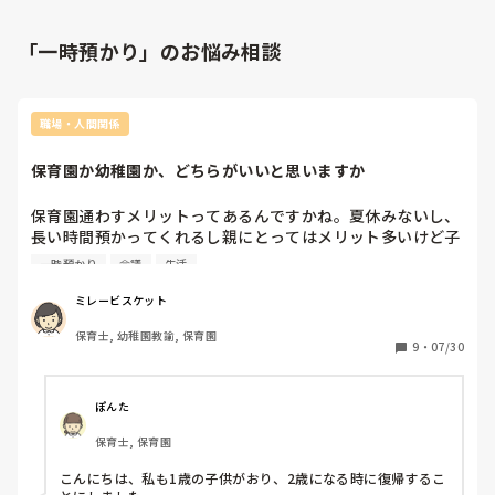
「一時預かり」のお悩み相談
職場・人間関係
保育園か幼稚園か、どちらがいいと思いますか
保育園通わすメリットってあるんですかね。夏休みないし、
長い時間預かってくれるし親にとってはメリット多いけど子
ども側になってみるとあんまり直接的なメリットないんじゃ
一時預かり
会議
生活
ないかなと思ってきました。

もちろん色々な経験ができるのは大きいけど、

ミレービスケット
保育園で働いていた側からすると

保育士, 幼稚園教諭, 保育園
預ける側が思っているほど1人ひとりに関わることってでき
9
・
07/30
ていないなって思います。先生が悪いとかでなく、

少ない大人に対してたくさんの子どもになってしまうし

母と2人なら子どもに合わせた生活ができますよね。

ぽんた
一歳の子どもがいますが、そろそろ働きたいなって思いま
保育士, 保育園
す。でも自分が保育園の先生してきたからこそ、余裕のない
保育園っていう環境に入れるのがちょっと怖いんです。

こんにちは、私も1歳の子供がおり、2歳になる時に復帰するこ
それと、自分の子どもを預けて人の子どもをみるのも
