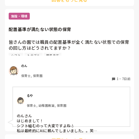
し、年長や小学生になったときに、その力を発揮していくため
に今は大人か真ん中に入り、気持ちの整理や友だちとの関係性
を作っていくことは大事な事だと思います。

施設・環境
もしその場で同時にトラブルが起こった際は、優先度をつけて
対応しています。

配置基準が満たない状態の保育
もし手が出てることがあったら、そっちの対応をして、あとで
もう1組のトラブルの話をちゃんと聞きに行く。

「~された」とか言いに来てくれるのであれば、ちゃんと嫌だ
皆さんの園では職員の配置基準が全く満たない状態での保育
ったことを相手に伝えるべきだと思うので、時間差があっても
の回し方はどうされてますか？

その2人を呼んで話を聞くようにしています。ひとつひとつ積
うちの園で今主任としてシフトを組んでいるんですが、毎日
み重ねが大事だとわたしは思うので、少しの喧嘩でもちゃんと
シフト
トラブル
園長先生
3人は配置基準を下回る状況です。

何があったとか聞くようにきしています。
シフトに入れる方も少なくてシフトに入れる方は早番遅番の
のん
繰り返しのような状態で働いてもらっています、今のところ
保育士, 保育園
そのシフトに入れる先生方に残業をしてもらい配置基準を満
1
・
7日前
たそうと思っていますが、やはりそのやり方が1番なのでし
ょうか？園長は保育士ではないので配置基準が満たされてな
いといくら言っても居るメンバーでやるしかないでしょの一
るや
点張りです。

保育士, 幼稚園教諭, 保育園
産休育休中の保護者にお休みのご協力をしてもらえないか？
と打診したところ役所に通報され園長が配置基準は満たして
のんさん

いるのに職員が勝手に保護者にお願いしたと言われてしまい
はじめまして！

お休みのご協力はしてもらわないという事になりました、保
シフト組むのって大変ですよね💧

護者にお願いしてしまった私たちが悪かったのは重々承知し
私は最終的にAIに頼んでしまいました。。笑

ところで、のんさんの園は認可でしょうか？認証？それ以外？

てますが他にどうしたらいいかわからずアドバイスしていた