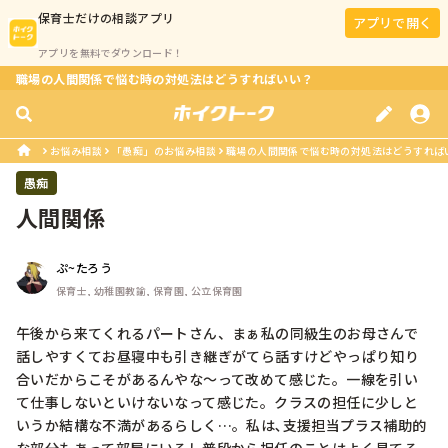
保育士
だけの相談アプリ
アプリで開く
アプリを無料でダウンロード！
職場の人間関係で悩む時の対処法はどうすればいい？
お悩み相談
「愚痴」のお悩み相談
職場の人間関係で悩む時の対処法はどうすれば
愚痴
人間関係
ぷ~たろう
保育士, 幼稚園教諭, 保育園, 公立保育園
午後から来てくれるパートさん、まぁ私の同級生のお母さんで
話しやすくてお昼寝中も引き継ぎがてら話すけどやっぱり知り
合いだからこそがあるんやな〜って改めて感じた。一線を引い
て仕事しないといけないなって感じた。クラスの担任に少しと
いうか結構な不満があるらしく…。私は､支援担当プラス補助的