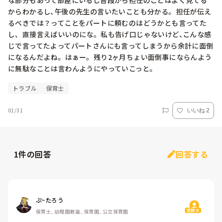
な部分もあって部屋にいるし普段から担任のことはよく見てる
からわかるし､午後の先生の言いたいことも分かる。担任が伝え
るべきでは？ってことをパートに頼むのはどうかとも言ってた
し、直接言えばいいのにな。私も告げ口じゃないけど､こんな感
じで言ってたよってパートさんにも言ってしまうから余計に面倒
になるんだよね。はぁー。残り2ヶ月ちょい面倒事にならんよう
に無駄なことは言わんようにやっていこっと。
トラブル
保育士
01/31
いいね 2
1
件の回答
回答する
ぷ~たろう
質問主
保育士, 幼稚園教諭, 保育園, 公立保育園