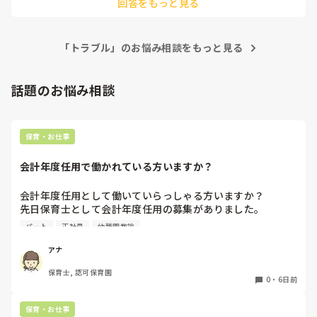
回答をもっと見る
お子様の年齢のカウントの仕方が異なってくると思うので確認
だけると助かります😭
させていただきました。3人足りないとのことですが、どんな
ふうに足りないですか？

園全体(総園児数と職員数？)なのかクラス編成？によって足り
「トラブル」のお悩み相談をもっと見る
ないのか？

私が前に働いていた園は、職員が足りないので(表立ってはそん
な風に言いませんが)異年齢保育でどうにかやっていました。

朝とおやつ以降は0〜5歳までの異年齢という恐ろしい状態。

話題のお悩み相談
異年齢の素晴らしさを謳っていましたけど、理由は足りないか
らです。

時短じゃない人たちの負担が大きく、不満がたまらないか心配
保育・お仕事
になってしまいますね。残業必須は最終手段にしたいところで
す。

会計年度任用で働かれている方いますか？
育休中の保護者に方へのお願いは残念でしたね。私はターゲッ
トを絞らずに職員の有給取得にためにお休み取れる方は早めに
会計年度任用として働いていらっしゃる方いますか？

お知らせのご協力お願いしますということはやっていました
よ。「先生たちも休んでくださいね」ってお休みしてくださる
先日保育士として会計年度任用の募集がありました。

方は育休中の方が多かったです。でも実は配置のためでしたけ
赤ちゃん訪問を主にするようですが、園勤務ではなく、保育
パート
正社員
幼稚園教諭
どね！笑

士の資格を使われている方いたら教えて頂きたいです。

よろしくお願いします。
アナ
園長が話にならないのであれば、法人の方へ連絡とか出来ない
でしょうか？公立ですか？

保育士, 認可保育園
資格の有無に関わらず園長にも協力していただかないと、、そ
0
・
6日前
れが園長の仕事でもあるのですから。

どっかの園で職員が一斉に退職したことがありましたが、そん
保育・お仕事