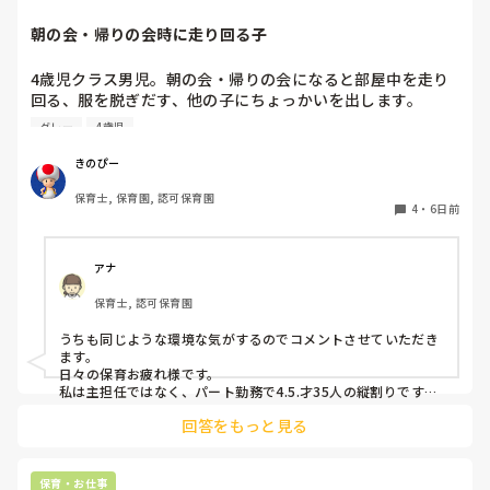
な風にならないと良いですね。かわいい子どもたちのため
に。。
朝の会・帰りの会時に走り回る子
4歳児クラス男児。朝の会・帰りの会になると部屋中を走り
回る、服を脱ぎだす、他の子にちょっかいを出します。

私が主担任、もう一人補助の先生がいますが、補助の先生は
グレー
4歳児
他にもクラス内に要支援児数名おり、そちらの対応で精一杯
です。

きのぴー
私がその子の対応をしているとクラス全体の流れが止まって
保育士, 保育園, 認可保育園
しまい、クラス全体が落ち着かなくなってしまう。別スペー
4
・
6日前
スを設けましたが、そこにいることを拒み余計に興奮状態と
なる…という悪循環に陥ってしまっています。

何か少しでも良い方法はないかなと悩み、ここで相談させて
アナ
保育士, 認可保育園
うちも同じような環境な気がするのでコメントさせていただき
ます。

日々の保育お疲れ様です。

私は主担任ではなく、パート勤務で4.5.才35人の縦割りです。

回答をもっと見る
うちも要支援児が数名おり、朝の集まりで立って歌を歌うのに
も難しく、今はまず椅子に座らせて落ち着き、歌う時は椅子の
前で立って歌っています。

立ちましょうの合図で立つかどうかはそれぞれで、したくない
保育・お仕事