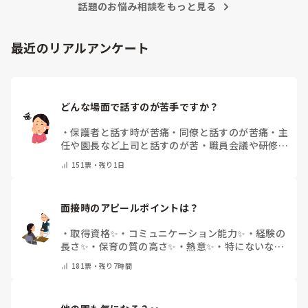
話題のお悩み相談をもっと見る
最近のリアルアンケート
どんな場面で話すのが苦手ですか？
・
保護者と話す時が苦痛
・
同僚と話すのが苦痛
・
主
任や園長など上司と話すのが苦
・
職員会議や研修場
面で話すのが苦
・
話すことは苦痛じゃない♡
・
その
151
票・
残り1日
他(コメントで教えてください)
面接時のアピールポイントは？
・
取得資格✨
・
コミュニケーション能力✨
・
経験の
長さ✨
・
保育の質の高さ✨
・
熱意✨
・
特にないな
・
その他(コメントで教えて下さい)
181
票・
残り7時間