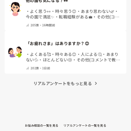
他の園も気になる？👀
・
よく思う👀
・
時々思う😊
・
あまり思わない🌿
・
今の園で満足✨
・
転職経験がある💼
・
その他(コメ
ントで教えてください)
205
票・
16時間前
「お疲れさま」はありますか？😊
・
よくある🥰
・
時々ある😊
・
人による🤔
・
あまり
ない💦
・
ほとんどない😢
・
その他(コメントで教え
てください)
202
票・
1日前
リアルアンケートをもっと見る
お悩み相談の一覧を見る
リアルアンケートの一覧を見る