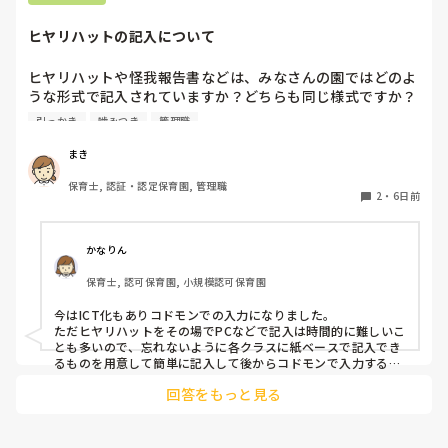
という子どもは今はうたの時間だから立たなくてもいいから座
っていてね。と話をし、それを5月頃から続けていくうちに走
ヒヤリハットの記入について
り回る子どもは減りました。

あっちにもこっちにも走り回る子がいると1人では対応出来な
いですよね。。

ヒヤリハットや怪我報告書などは、みなさんの園ではどのよ
要支援児とも関係が出来、私といることが安全基地と思ってく
うな形式で記入されていますか？どちらも同じ様式ですか？
れと、自分のもとに帰ってきてくれるので、少し落ち着いたか
園の経営者が変わったため、様式を変える…みたいになって
とも思います。

引っかき
噛みつき
管理職
いるのですが、どのようにするか悩んでいます。
保育士不足の中、要支援児がふえ、法的にはクリアしていても
手が足りないですよね。

まき
メンタルやられないようにリフレッシュしながら頑張りましょ
うね。
保育士, 認証・認定保育園, 管理職
2
・
6日前
かなりん
保育士, 認可保育園, 小規模認可保育園
今はICT化もありコドモンでの入力になりました。

ただヒヤリハットをその場でPCなどで記入は時間的に難しいこ
とも多いので、忘れないように各クラスに紙ベースで記入でき
るものを用意して簡単に記入して後からコドモンで入力するよ
うになりました。
回答をもっと見る