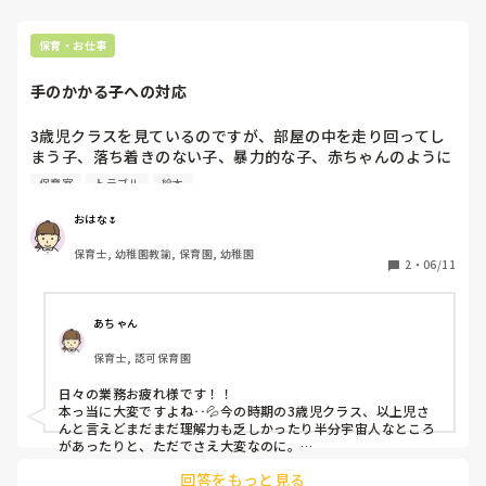
保育・お仕事
手のかかる子への対応
3歳児クラスを見ているのですが、部屋の中を走り回ってし
まう子、落ち着きのない子、暴力的な子、赤ちゃんのように
幼い子等手のかかる子が7人ほどいてなかなか落ち着きませ
保育室
トラブル
絵本
ん。

お利口な子はそんな中でもしっかりお話を聞いてくれて助か
おはな🌷
っているのですが、手のかかる子が多すぎます…。

保育士, 幼稚園教諭, 保育園, 幼稚園
担任(固定)＋補助の先生で20人ほどを見ているのですが毎日
2
・
06/11
バタバタです。

落ち着きのない子、悪いことを楽しんでやる子にはどう対応
したら良いですか？

あちゃん
保育士, 認可保育園
裏では悪口を言われているのが分かるので本当に辛い。今す
ぐにでも辞めたいくらいです。
日々の業務お疲れ様です！！

本っ当に大変ですよね‥💦今の時期の3歳児クラス、以上児さ
んと言えどまだまだ理解力も乏しかったり半分宇宙人なところ
があったりと、ただでさえ大変なのに。

それにプラスして手のかかる子が多いとなると保育士の人数も
回答をもっと見る
2人じゃ到底足りないですよね！！
