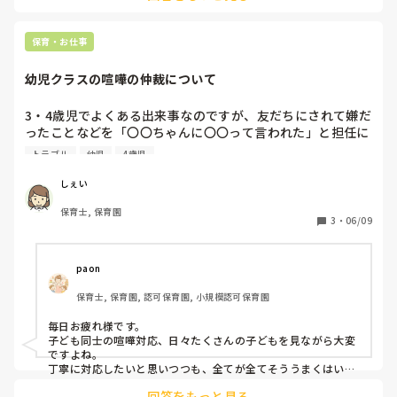
うちの園の3歳児クラスも、おはなさんのクラスと同じような
感じでかなり大変そうです‥。現に私もヘルプで行くことがあ
りますが本当に大変です。特に、手が出てしまいトラブルに繋
保育・お仕事
がる子や落ち着きのない子などは主任の先生が数人連れ出して
くれ、別の空間で対応してくれています。

幼児クラスの喧嘩の仲裁について
やはり別の空間に一時的でも連れてそこで過ごす時間があるほ
うが、保育士、周りの子どもたち、当の本人たちのためにいい
ような気がします。

3・4歳児でよくある出来事なのですが、友だちにされて嫌だ
それと、逃げ回ったり部屋をうろついたりする子には「向こう
ったことなどを「〇〇ちゃんに〇〇って言われた」と担任に
で待ってるね」など声掛けをし、一切追いかけず遠くから危険
伝えにくる姿が見られます。

のないように見守る方がいいそうです。そのうち帰ってくるの
トラブル
幼児
4歳児
自分で伝える機会を作ったり、解決できるよう両方の話を聞
で。時と場合によりますが。

私自身も7人程、特性のある子達がいるクラスを持っているの
いた上で仲介をしたいのですが、他の所でもトラブルが起こ
しぇい
で、大変さは身に染みて分かります。

っていたりすると、待っててねと言うことが多く、クラス全
お互い相談できる先生に相談しながら、少しずつ成功体験を増
保育士, 保育園
体を見なければいけないこととの両立が難しいです。

3
・
06/09
やして頑張って意義しょう！！

とは言え、本当に大変ですよね‥(泣)
皆さんは幼児クラスで同時にトラブルが起こった際はどうし
ていますか？

paon
適当に返事するのは良くないと思いつつも、全体を見れない
保育士, 保育園, 認可保育園, 小規模認可保育園
ことにも繋がりそうで…

よろしくお願いいたします。

毎日お疲れ様です。

子ども同士の喧嘩対応、日々たくさんの子どもを見ながら大変
また、みなさんの喧嘩の仲裁方法についても教えてほしいで
ですよね。

す！
丁寧に対応したいと思いつつも、全てが全てそううまくはいか
ないことも多々あるかと思います。

回答をもっと見る
まだ3.4歳児さんだと自分たちで解決するのは難しい時期です