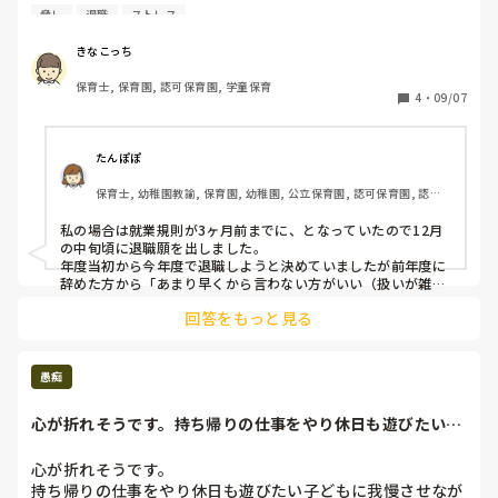
ートさんの出勤率は日によってばらつきがあり少ない時はと
脅し
退職
ストレス
ても少ないです。

人員不足なことと、合わないと思っている人から態度を変え
きなこっち
られるような人間関係、人がいないからこそ怪我をさせてし
保育士, 保育園, 認可保育園, 学童保育
まうことがあり続けることがきついと感じるようになりまし
4
・
09/07
た。

保育士で2回転職をしているのですが、どこで働いても人員
不足は変わらないし、人間関係も入ってみないと分からない
たんぽぽ
なと感じてます。

保育士, 幼稚園教諭, 保育園, 幼稚園, 公立保育園, 認可保育園, 認
証・認定保育園
そろそろ、来年度のことを聞かれるだろうしやめるならいつ
私の場合は就業規則が3ヶ月前までに、となっていたので12月
までに伝えればいいのかも聞こうかなと思っています。

の中旬頃に退職願を出しました。

今働いている園がただでさえ人員不足だから、「辞めたら園
年度当初から今年度で退職しようと決めていましたが前年度に
が困る、人を紹介して確保するまで退職するな」と引き止め
辞めた方から「あまり早くから言わない方がいい（扱いが雑に
なる）」との助言をもらっていたので3ヶ月前ギリギリに伝え
られることはありますか？

回答をもっと見る
ました。口頭で伝えるだけだと引き止められるかもと思い、退
私が退職したいのに、人員不足を理由に引き止める権利はあ
職願を書いて出しました。ちなみに私はパートでした。
るのでしょうか？（引き止められたら退職代行を使おうかと
愚痴
心が折れそうです。持ち帰りの仕事をやり休日も遊びたい子
どもに我慢させな...
心が折れそうです。

持ち帰りの仕事をやり休日も遊びたい子どもに我慢させなが