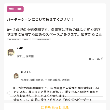
・他責の声掛けをする（〇〇【私】先生から怒られるから
相談という風にするのがいいと思います。

ね、ちゃんと座ってないと〇〇先生は呼んでくれないよな
私自身我慢して耐えていたらプツッときれてしまい、心身共に
施設・環境
限界をむかえてしまったので…

ど）ポジティブな声掛けをして欲しいと伝えているが改善さ
あと5ヶ月の間に質問者様の体調はもちろん、子どもたちのこ
れず…

とも心配です
パーテーションについて教えてください！
・私が休みの時や、一時的に部屋にいないときに怪我が起こ
りやすい。また、見ていないことが多い。

0〜２歳児の小規模園です。保育室は狭めのほふく室と遊び
や食事に使用する広めのスペースがあります。広すぎると走
り回ったりして落ち着かないので、活動によってパーテーシ
正直、メンタルの問題と言われたらこちらからも何も言えな
環境構成
安全
小規模保育園
ョンで仕切っています。このパーテーションがウレタンのよ
いので、この話を聞いた後から一緒に仕事をする上で相手の
うな素材で軽いので、ちょっと体が当たると倒れたり、つか
事をシャットアウトして、必要なことだけ話している状態で
NANA
まり立ちが不安定な子にとっては共倒れになったりで危険で
すが、子どもの怪我などに繋がることもあり、とても精神的
保育士, 保育園
す。かと言って固定してしまうと活動によって柔軟に移動す
に辛いです。

1
・
1日前
ることができなくなってしまうし…以前勤務していた園では
しっかりした重いものを置いていましたが、移動が大変で使
私はこの職場に異動して日数も浅いので、相談できる人もあ
い勝手が悪く、子どもがぶつかって倒れた時に怖い思いをし
まりいないです。（系列園からの異動）

ほいくん
ました。

とりあえず、来年は一緒に組みたくない意思を園長に示す予
保育士, 幼稚園教諭, その他の職種, 幼稚園
皆さんの園ではどんなもので工夫されていますか？
定ですが、どう頑張ってもあと5ヶ月頑張れる自信が無くな
りつつあります…。
0〜2歳児の小規模園だと、広さ調整と安全面の両立は悩ましい
ですよね。軽すぎると共倒れが怖く、重すぎると移動が大変と
いうお気持ち、とてもよく分かります。

対策として、底面に滑り止めがある「自立式ベビーゲート」な
ら、つかまり立ちでも倒れにくく移動も楽でおすすめです。ま
回答をもっと見る
た、ストッパー付きキャスターをつけたロー棚を仕切りにすれ