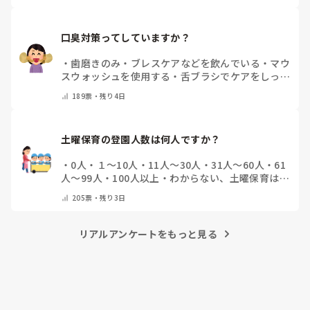
口臭対策ってしていますか？
・
歯磨きのみ
・
ブレスケアなどを飲んでいる
・
マウ
スウォッシュを使用する
・
舌ブラシでケアをしっか
りする
・
フリスクをかじる
・
気にしたことない
・
そ
189
票・
残り4日
の他(コメントで教えて下さい)
土曜保育の登園人数は何人ですか？
・
0人
・
１～10人
・
11人～30人
・
31人～60人
・
61
人～99人
・
100人以上
・
わからない、土曜保育はな
い
・
その他(コメントで教えて下さい)
205
票・
残り3日
リアルアンケートをもっと見る