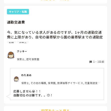
お部屋では、ビニールシートを敷いて、片栗粉粘土、寒天や春
雨遊び、氷遊び、など間食遊びをたくさん行っています。

キャリア・転職
ホールに行っているクラスにお邪魔するのも良いかなと思いま
通勤交通費
す！いつもと違うおもちゃ、室内に興味津々です！
今、気になっている求人があるのですが、1ヶ月の通勤交通
費に上限があり、自宅の最寄駅から園の最寄駅までの通勤定
期代が5,000円ほどオーバーします

転職
保育士
たかが5,000円と考えるか…

私としてはなかなか大きい金額なので、この時点で応募を迷
クッキー
っているのですが、皆さんならどうしますか？
保育士, 認可保育園
1
・
1日前
わたあめ
保育士, その他の職種, 保育園, 放課後等デイサービス, 児童発達支援
施設
応募しません😭！！

自腹切るのは嫌です、。🥺！

回答をもっと見る