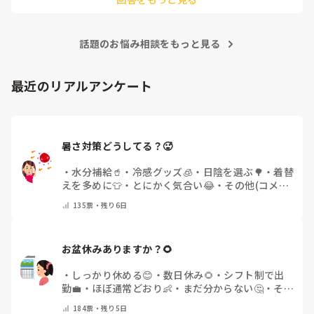
話題のお悩み相談をもっと見る
最近のリアルアンケート
暑さ対策どうしてる？🥵
・
水分補給🥤
・
冷感グッズ🧊
・
日陰を選ぶ🌳
・
着替
えを多めに👕
・
とにかく気合い😂
・
その他(コメン
トで教えてください)
135
票・
残り6日
お盆休みありますか？🌻
・
しっかり休める😊
・
数日休み🌻
・
シフト制で出
勤💼
・
ほぼ通常どおり👶
・
まだ分からない🤔
・
その
他(コメントで教えてください)
184
票・
残り5日