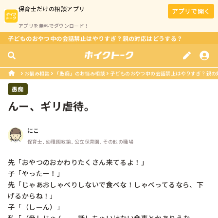
保育士
だけの相談アプリ
アプリで開く
アプリを無料でダウンロード！
子どものおやつ中の会話禁止はやりすぎ？親の対応はどうする？
お悩み相談
「愚痴」のお悩み相談
子どものおやつ中の会話禁止はやりすぎ？親の
愚痴
んー、ギリ虐待。
にこ
保育士, 幼稚園教諭, 公立保育園, その他の職場
先「おやつのおかわりたくさん来てるよ！」

子「やったー！」

先「じゃあおしゃべりしないで食べな！しゃべってるなら、下
げるからね！」

子「（しーん）」
