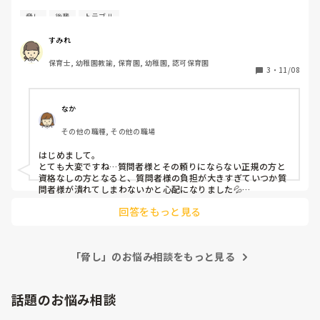
現在、幼児クラスを正規職員2名、非常勤職員（資格無し）1
脅し
後輩
トラブル
名の3名で見ています。（特定避けの為、クラスは記入しま
せん）

すみれ
保育士, 幼稚園教諭, 保育園, 幼稚園, 認可保育園
組んでいる正規職員の方への苦手意識がどうしても拭えず、
3
・
11/08
毎日がストレスでたまりません。

幼児クラスなので、行事もあり、一緒に業務を進めていかな
くてはならないのですが、あと5ヶ月ほどどうやって関わっ
なか
ていけばいいのでしょうか。

その他の職種, その他の職場
同じ経験をしたことがある方からの意見、アドバイスが欲し
はじめまして。

いです。

とても大変ですね…質問者様とその頼りにならない正規の方と
資格なしの方となると、質問者様の負担が大きすぎていつか質
問者様が潰れてしまわないかと心配になりました💦

保育の現場は報連相は当たり前で子どもの命を預かっている場
苦手意識がある理由として、

回答をもっと見る
であるにも関わらず、文章を読む限りその方は周りがよく見え
・1ヶ月に1度は必ず当日欠勤あり。(体調不良のため)

ていないですし、大きな怪我にも繋がりそうですね…

・大きな行事があるにも関わらず欠勤。しかも私に連絡無
主任や主任の次に長い先生などに、一度相談はできませんか？

し。

我慢せず、今質問者さまが辛いと感じている現状を周りにも知
・後々、他の職員から「メンタルに波があって…」と、今ま
「脅し」のお悩み相談をもっと見る
ってもらわないといけません。

でもこのようなことがあったことを聞いた。（私は知らない
質問者さまがその方との関わり方を考え努力されても、その方
には全く伝わらない気がしますし「こんなに私は悩んでいるの
体で過ごしています）

に…」と余計にしんどくなりそうな気がします💦

話題のお悩み相談
・伝えておいた事を忘れやすい。クラスの連絡ノートもある
「⚪︎⚪︎先生が苦手」を全面に出してしまうと反感をかわれてし
が確認せず、抜けることが多い。

まうかもしれないので、あくまでも子どもたちの身を案じての