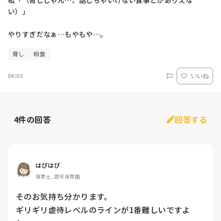
私「（脅しじゃん…、話しちゃいけない食事とかありえな
い）」

やりすぎだなぁ…もやもや…。
脅し
給食
04/03
いいね
4
件の回答
回答する
はぴはぴ
保育士, 認可保育園
そのお気持ち分かります。

ギリギリ虐待レベルのラインが1番難しいですよ