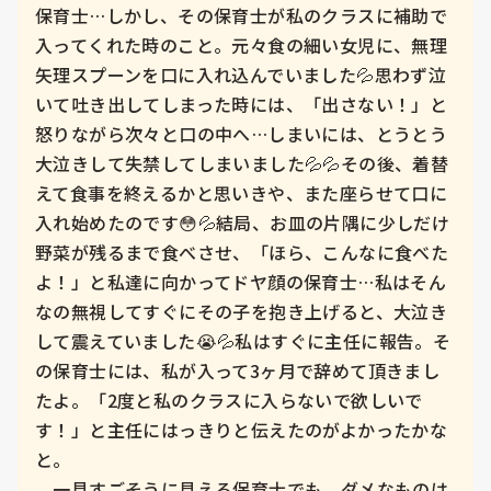
保育士…しかし、その保育士が私のクラスに補助で
入ってくれた時のこと。元々食の細い女児に、無理
矢理スプーンを口に入れ込んでいました💦思わず泣
いて吐き出してしまった時には、「出さない！」と
怒りながら次々と口の中へ…しまいには、とうとう
大泣きして失禁してしまいました💦💦その後、着替
えて食事を終えるかと思いきや、また座らせて口に
入れ始めたのです😳💦結局、お皿の片隅に少しだけ
野菜が残るまで食べさせ、「ほら、こんなに食べた
よ！」と私達に向かってドヤ顔の保育士…私はそん
なの無視してすぐにその子を抱き上げると、大泣き
して震えていました😭💦私はすぐに主任に報告。そ
の保育士には、私が入って3ヶ月で辞めて頂きまし
たよ。「2度と私のクラスに入らないで欲しいで
す！」と主任にはっきりと伝えたのがよかったかな
と。

　一見すごそうに見える保育士でも、ダメなものは