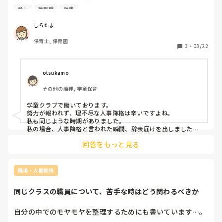
ら仕事をやり、いつかは報われるかと思えば、後輩の指導不
脅し
管理職
後輩
足の理由で人事降格みたいなことを管理職たちから言われ、
管理職たちは蹴落とすつもりはないかもしれないけど、あの
しらたま
言い方では自分は落ち込みました。

保育士, 保育園
職場には仲の良い人いますが相談できる内容でなく困ってま
3
・
03/22
otsukamo
その他の職種, 学童保育
学童クラブで働いております。

努力が報われず、理不尽な人事降格は辛いですよね。

私も同じような時期がありました。

私の場合、人事降格と言われた瞬間、辞表届けを出しました！
笑

回答をもっと見る
その後、のんびり転職活動をして現在の仕事になりました。お
かげさまで楽しく働いています。

お仕事は縁もあると思いますので、あまり思いつめず、転職も
視野に入れても良いのではないでしょうか。
職場・人間関係
同じクラスの職員について、苦手な時はどう関わるべきか
自分の中でのモヤモヤを整理するためにも書いています…。
