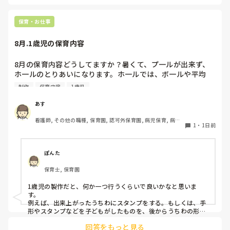
ば、倒れず収納にもなって一石二鳥です。

今のウレタン製を活かすなら、壁や固定家具で挟む配置にした
り、脚元に水入りペットボトルなどの重りを付けて補強してみ
保育・お仕事
てくださいね。安全で使いやすい方法が見つかるよう応援して
8月.1歳児の保育内容
8月の保育内容どうしてますか？暑くて、プ一ルが出来ず、
ホ一ルのとりあいになります。ホ一ルでは、ボ一ルや平均
台、風船で遊んでいます。製作で、うちわや望遠鏡や風鈴🎐
制作
保育内容
1歳児
製作をしたりしますが、なかなか、集中できません。1歳児
クラスです、玩具で遊ばせながら、何人かずつよんで、やっ
あす
ています。何か、いいアイデアや、工夫など、何でもいいの
看護師, その他の職種, 保育園, 認可外保育園, 病児保育, 病院
で、教えて下さい。
1
・
1日前
内保育, その他の職場
ぽんた
保育士, 保育園
1歳児の製作だと、何か一つ行うくらいで良いかなと思いま
す。

例えば、出来上がったうちわにスタンプをする。もしくは、手
形やスタンプなどを子どもがしたものを、後からうちわの形に
切る。1歳児なんて集中できないです。興味を持って来てくれ
回答をもっと見る
ただけで十分です。
