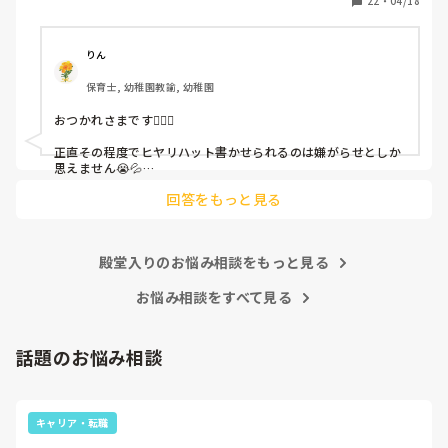
22
・
04/18
「どうしたらなくせるか」

ちゃんと考えて対策を練って書き込むようにと。

呼ばれて一緒に対策を考えさせられること多数

りん
保育士, 幼稚園教諭, 幼稚園
これだけで30〜40分拘束されて辛いです

おつかれさまです🙇🏻‍♀️

皆さんの園はどうですか?
正直その程度でヒヤリハット書かせられるのは嫌がらせとしか
思えません😭💦

他の先生方も同様のことをされているのでしょうか？

回答をもっと見る
あまりご無理されませんよう…😢
殿堂入りのお悩み相談をもっと見る
お悩み相談をすべて見る
話題のお悩み相談
キャリア・転職