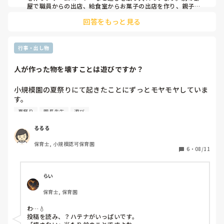
屋で職員からの出店、給食室からお菓子の出店を作り、親子で
回ってもらって遊びます。フォトコーナーがあったり、みんな
回答をもっと見る
で盆踊りやお神輿練り歩きをしたりと毎年盛り上がって楽しん
でいます。
行事・出し物
人が作った物を壊すことは遊びですか？
小規模園の夏祭りにて起きたことにずっとモヤモヤしていま
す。

夏祭りの係になったので、ねらいを決めて発達に合わせた内
夏祭り
園長先生
遊び
容で準備をしてきました。

オバケハウス(かわいいお化け屋敷のようなもの)を作ったの
るるる
ですが、当日2歳の子どもたちが中のオバケを破壊するとい
保育士, 小規模認可保育園
う遊びをしていたことを終わった後に担任から聞きました。

6
・
08/11
2歳の中でも目立つAちゃんが、ダンボール製のオバケに貼
っていたキラキラテープを「欲しいから」とむしり取り、そ
れを見ていた他の子たちも真似してむしり取っていたそうで
らい
す。

保育士, 保育園
そばにいた園長は止めず「キラキラ取るの楽しいね〜」と自
由にさせていたそうで、正直引いてしまいました。2歳の担
わ…💧

任は園長に対して何も言えず、見てるしかなかったそうで
投稿を読み、？ハテナがいっぱいです。

す。
