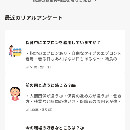
最近のリアルアンケート
保育中にエプロンを着用していますか？
・
指定のエプロンあり
・
自由なタイプのエプロンを
着用
・
着る日もあればない日もあるな～
・
給食のと
きだけだけ
・
ほとんど着ないよ
・
その他(コメント
53
票・
残り7日
で教えてください)
前の園と違うと感じる？🏡
・
人間関係が違う🤝
・
保育の進め方が違う👶
・
働き
方・残業など時間の違い⏰
・
保護者の雰囲気が違う
💬
・
給料が違う
・
転職経験なし
・
その他(コメント
166
票・
残り6日
で教えてください)
今の職場の好きなところは？🤝 