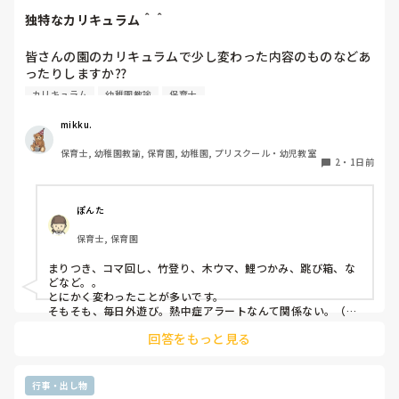
件が10年かけて段階的に引き下げられ、2035年10月には実質
独特なカリキュラム＾＾
的に全企業（1人以上）へ拡大されます。

従業員数がこの条件より少ない法人？でしょうか？

皆さんの園のカリキュラムで少し変わった内容のものなどあ
ったりしますか⁇

合う合わないは誰にでもあるし、それを早い段階で見極めるこ
とも必要だと思っています。

カリキュラム
幼稚園教諭
保育士
うちの園では、茶道・パソコン・読書会・お茶会（年長女児
ただ分析だけはして欲しいなと思います。

何が合わなかったのか。

のみ）・乾布摩擦（年中組以上児が体育の時間に体操服の上
mikku.
次に同じことにならないためにちょっと考えてみると良いかも
から行っています）があります。

です😊
保育士, 幼稚園教諭, 保育園, 幼稚園, プリスクール・幼児教室
2
・
1日前
ユニークだったり少し独特なものなどがあれば知りたいです
♪
ぽんた
保育士, 保育園
まりつき、コマ回し、竹登り、木ウマ、鯉つかみ、跳び箱、な
どなど。。

とにかく変わったことが多いです。

そもそも、毎日外遊び。熱中症アラートなんて関係ない。（日
陰作りや、水撒きなどで工夫はしていますが。。）
回答をもっと見る
行事・出し物