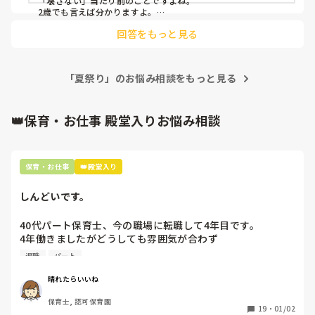
「壊さない」当たり前のことですよね。

係の私としては、・作られたものは大切に遊ぶ(0.1.2歳には
2歳でも言えば分かりますよ。

それを園長が自由にさせてたなんて…💧

難しいかもしれいからこそ大人が伝える必要がある)・壊そ
回答をもっと見る
残念過ぎますね。
うとしていたらそばにいる保育者が止めることが当たり前だ
と思っていました。

なので職員みんな分かってると思ってしまい、行事前の打ち
合わせでも乱暴な遊び方や壊した時の対応について特に話し
「夏祭り」のお悩み相談をもっと見る
ませんでした。

実際、園長以外の先生方は子どもが壊そうとすると止めてく
👑保育・お仕事 殿堂入りお悩み相談
れる方が殆どでした。

2歳児が壊したことに関しては仕方ないと思っています。本
人らは悪気はなかったでしょう。

保育・お仕事
👑殿堂入り
ただ、止めずに乱雑に遊ばせ続けた園長に腹が立って仕方あ
りません。それはもう遊びではなく「乱暴」だとどうして分
しんどいです。
からないのかが分かりません。

作った人に対する気遣いや、周りのひとへの迷惑などを私た
40代パート保育士、今の職場に転職して4年目です。

ち保育者が教えずにどうしろというのでしょうか。

4年働きましたがどうしても雰囲気が合わず

それでなくても夏祭り中、Aちゃんが綿飴のおもちゃをたく
退職しようと思っています。

さん引っこ抜いて独占したり、くじびきも個数を守れず引き
退職
パート
まくったりと、自由に乱雑に遊ぶのをずっと園長は止めませ
周りの職員は、勤続10年以上から何十年という先生がほとん
んでした。

晴れたらいいね
どです。

私も声をかけたかったですが1歳児7名を連れて屋台を回って
保育士, 認可保育園
保護者子どもの愚痴悪口が多く、

いたため、なかなか目を離せず行動を許してしまいました。

19
・
01/02