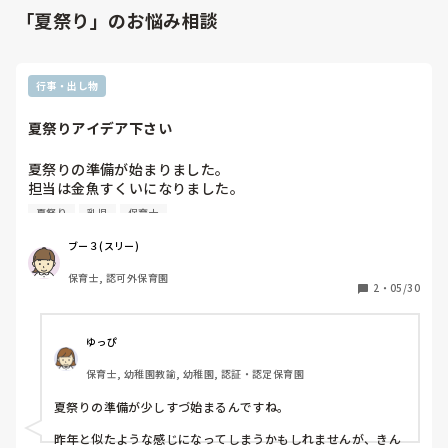
「夏祭り」のお悩み相談
行事・出し物
夏祭りアイデア下さい
夏祭りの準備が始まりました。

担当は金魚すくいになりました。

金魚は「金魚がにげた」の金魚をラミネート加工したペラペ
夏祭り
乳児
保育士
ラの物を水に浮かべます。(昨年作った物を使用)

ブー３(スリー)
欲しいアイデアは、その金魚をすくった後です。

保育士, 認可外保育園
持ち帰りはしません。

2
・
05/30
どのようにしたら面白いかなぁと。

ちなみに昨年は金魚鉢のイラストに透明のポケット？をつけ
ゆっぴ
保育士, 幼稚園教諭, 幼稚園, 認証・認定保育園
夏祭りの準備が少しすづ始まるんですね。

昨年と似たような感じになってしまうかもしれませんが、きん