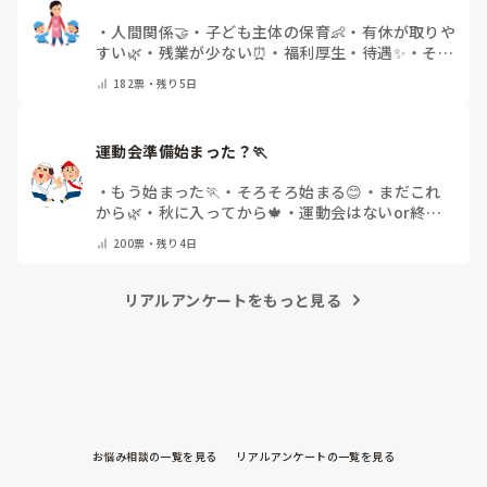
・
人間関係🤝
・
子ども主体の保育👶
・
有休が取りや
すい🌿
・
残業が少ない⏰
・
福利厚生・待遇✨
・
その
他(コメントで教えてください)
182
票・
残り5日
運動会準備始まった？🏃
・
もう始まった🏃
・
そろそろ始まる😊
・
まだこれ
から🌿
・
秋に入ってから🍁
・
運動会はないor終わ
った✨
・
その他(コメントで教えてください)
200
票・
残り4日
リアルアンケートをもっと見る
お悩み相談の一覧を見る
リアルアンケートの一覧を見る