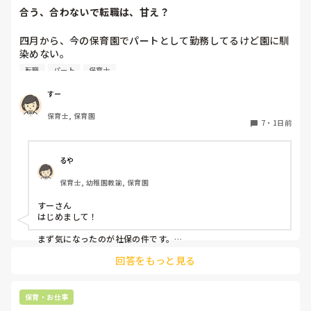
合う、合わないで転職は、甘え？
四月から、今の保育園でパートとして勤務してるけど園に馴
染めない。

前勤務してた園は8年続いたのに。。

転職
パート
保育士
うまく動けない。

なんでこんなに馴染めないんだろう。。

すー
保育士, 保育園
先生達はいい人達だと思う。

7
・
1日前
でも、保育士同士ヒソヒソ話す姿もチラホラ見て何か感じ悪
いし、気になる。気にしないようにしてる。

休憩中とか話の輪に入って話す時もあれば、話したくない
るや
時、不慣れからか、人見知りで、喋れない時がある。みんな
保育士, 幼稚園教諭, 保育園
でワイワイ話してすごいなって思う。

すーさん

会社内の働き方改革か、来年から、扶養内は106万だけにな
はじめまして！

るらしい。社保に入るなら週5にしなきゃいけないみた
い。。。今の自分は、まだそんなに働けない。。

まず気になったのが社保の件です。

法律で以下のように決まりました。

回答をもっと見る
子どもはかわいいけど、毎日体痛いし、疲れました。

賃金要件（106万円の壁）の撤廃：2026年10月より、月額8.8
毎朝、仕事いきたくないなーって思ってしまう。

万円以上の賃金要件が撤廃され、週20時間以上等の要件を満た
せば加入対象となります。

保育・お仕事
他の職場を探そうかな。甘えでしょうか？
企業規模要件の段階的撤廃：現行の「従業員数51人以上」の要