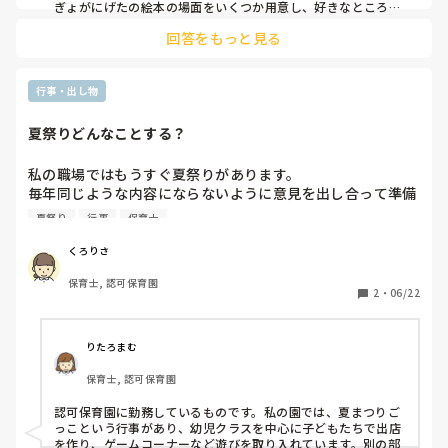
ぎょがにげたの絵本の場面をいくつか用意し、好きなところに
飾るなどどうでしょう？

回答をもっと見る
あとは、準備が大変になるかもしれませんが、お祭りの金魚す
くい用の袋（透明の袋でもいいですが）に水色のお花紙を水代
わりにし、すくったきんぎょを入れて、保育室に飾るなども、
行事・出し物
お祭りの余韻も感じられいいかなと思います。

もう少し見た目を求めるなら水色の画用紙に水草などを貼りそ
夏祭りどんなことする？
れを袋に入れてあげてもいいかもです。
私の職場ではもうすぐ夏祭りがあります。

毎年同じような内容にならないように意見を出し合って準備
中です💦

夏祭り
行事
保育士
みなさんの働く園では保護者の方も参加する夏祭りなどの行
事はありますか？どんな内容でされているますか？

くろりさ
今後の参考にさせていただきたいので教えてください(^^)
保育士, 認可保育園
2
・
06/22
りたろまむ
保育士, 認可保育園
認可保育園に勤務しているものです。私の園では、夏まつりご
っこという行事があり、幼児クラスを中心に子どもたちで出店
を作り、ゲームコーナーなど遊びを取り入れています。別の部