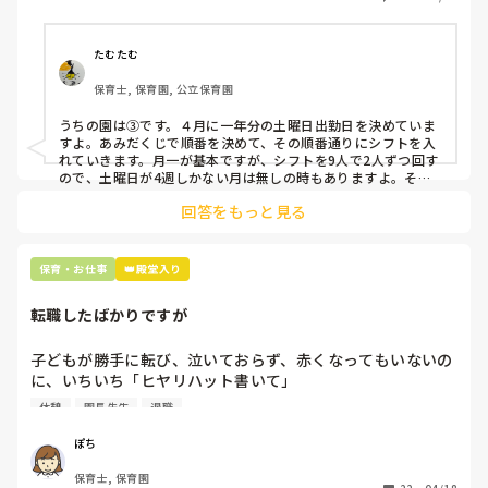
そこで、

①土曜日の希望休は2日まで、と制限をかける

②毎月、必ず土曜保育に入ることのできる日を1日だけピッ
たむたむ
クアップしてもらう

保育士, 保育園, 公立保育園
③仮シフトが出た時、土曜出勤が難しければ自身で代わりの
人を交渉して見つけてもらう

うちの園は③です。４月に一年分の土曜日出勤日を決めていま
すよ。あみだくじで順番を決めて、その順番通りにシフトを入
上記のいずれかの対策を取り入れることを考えています。

れていきます。月一が基本ですが、シフトを9人で2人ずつ回す
ので、土曜日が4週しかない月は無しの時もありますよ。その
土曜日が出られない人は、同じシフト時間の人と自分で交代し
是非、現場の方の意見をお聞かせください。
回答をもっと見る
て貰い、主任に報告してます。
保育・お仕事
👑殿堂入り
転職したばかりですが
子どもが勝手に転び、泣いておらず、赤くなってもいないの
に、いちいち「ヒヤリハット書いて」

と書かされ

休憩
園長先生
退職
休憩時間に書くしかなく、辛いです

（そう言う本人は書かない）

ぽち
保育士, 保育園
しかも、上司に↑この内容でも
