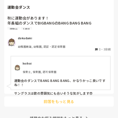
運動会ダンス
秋に運動会があります！

年長組のダンスでBIGBANGのBANG BANG BANG

踊ります！

運動会
5歳児
バンダナを振ったりしようかなと思ってます。

dokudami
幼稚園教諭, 幼稚園, 認証・認定保育園
1
・
1日前
hoihoi
保育士, 保育園, 認可保育園
運動会のダンスでBANG BANG BANG、かなりかっこ良いです
ね！！

サングラスは歌の雰囲気にも合いそうな気がします😎
回答をもっと見る
話題のお悩み相談をもっと見る