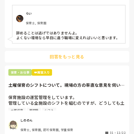
子どもの前でも

今で言う不適切保育も　

やはり事前に話しておくべきだったのでしょうか。

仕方ないよね

係の私の力不足を感じて、また園長への不信感を感じてモヤ
らい
もう何も言わずに

モヤしています。
保育士, 保育園
子どもの言いなりになればいいんだね

などいう意見で…

辞めることは逃げではありませんよ。

よくない環境なら早目に違う職場に変えればいいと思います。
上の先生に相談することは難しそうです。

主任は同じ考えですし、園長は不在のことが多いです。

回答をもっと見る
最後の職場にしようと思っていましたが

正直苦しい。

辞めることは逃げ、と、過去辞めた人も何年も言われ続けて
保育・お仕事
👑殿堂入り
土曜保育のシフトについて。現場の方の率直な意見を伺いた
いです。
保育施設の運営管理をしています。

管理している全施設のシフトを組むのですが、どうしても土
曜保育だけは入れる方が少なく、いつも苦労しています。

土曜保育
管理職
シフト
応募の段階では皆、月1〜2回の土曜出勤があることに同意し
て入職しているはずですが、いざ勤務が始まると一日も土曜
しののん
出勤が出来ない方ばかりです。

保育士, 保育園, 認可保育園, 学童保育
31
・
12/22