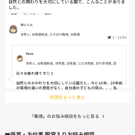
自然との関わりを大切にしている園で、こんなことがありま
保護者さんとはすぐに連絡が取れたらしくて…お迎えはすぐ
と掴んで、しばらく私のそばにいました。

した。

でした。

用事がすみ、戻ってきたBちゃん、私はまだ、モヤモヤして
養護
アレルギー
園庭
その園では、自然体験を重視するようで、子どもたちが野
やっぱり子供は、抱いたり、なでたり、さわって育てないと
いたのでわざと知らんぷりしておくと、Bちゃんが、「〇〇
草、木の実、花の蜜などを摘んだり拾ったりして口に入れて
いけないという出来事でした。
ほいくん
先生〜」と打って変わってぺったりくっついてきました。し
いました。

かし、さっきの発言を反省してもらいたかったので、「え？
保育士, 幼稚園教諭, その他の職種, 幼稚園
さっき離れてっていったやん？」というと、悔しさなのか、
2
・
12/02
ヤマモモの実を水洗いして食べたり、近所の神社で拾ってき
気まずさなのか、照れなのか、私の肩にツバを吐いたので
た椎の実をフライパンで炒って食べたりしています。

す。これで、私の怒りは頂点に、、、私「Bちゃん、さすが
Yuno
にこれは先生も起こるよ。ここ拭いて。していいことといけ
これって衛生的にどうなのでしょうか？

ないことがあるよね」B「やだー」私「拭いて」B「やだ
保育士, 幼稚園教諭, 保育園, 幼稚園, 公立保育園, 認可保育園, 認
ー」私「じゃ、ティッシュとるから、はい、これで拭いて」
証・認定保育園, 認可外保育園, プリスクール・幼児教室, 事業所内
もしかしたら椎の実の中に虫が死んでいるかもしれない、も
B「わかったよ、はいっ、拭いた」と、めんどくさそうにや
保育, 託児所, 児童発達支援施設, 小規模認可保育園
日々お疲れ様です🙂‍↕️

しかしたら花びらにネコがおしっこをしていたかもしれな
っと拭いたのです。これに私は他の先生に聞いてもらいた
い・・・なんていうのは考えすぎでしょうか？

自然とのかかわりを大切にしている園だと、今と10年、20年前
く、あとからやってきたC先生に「聞いてください、Bちゃ
の環境の違いの感覚がなく、自分達の子どもの頃は、、、私が
んが、こういうことを言って、、、挙げ句の果にはつばをは
育った環境では、、、と、良くも悪くも価値観の基準が混在し
私が以前勤めていた園では、○分以上加熱したものでなけれ
いたんですよ？どう思います？」とわざとBちゃんの前で、
回答をもっと見る
がちになるかなぁと思います。

ば園児に食べさせてはいけない・・・と言われていました。
話すと、Bちゃんは気まずそうに下を向きました。その後C
自然を大切にするのであれば、子ども任せにするのではなく、
もちろん食中毒の観点からです。物を食べるということはそ
先生が話してくれ、謝るように促したのですが、なぜか目に
どうゆうものだと口に入れてもいいのか、摘む際や、口に入れ
れだけ責任があると私は思うのですが、それって気にしすぎ
涙をためながらも、なかなか謝ろうとはせず、そして、Bち
る際にはどんなことに気を付けるのか、そういったことも含め
ですか？保育の中では普通に口に入れるものなのでしょう
「養護」のお悩み相談をもっと見る
た自然との関わりが保育者の中でも意図してあると、より有意
ゃんが一番恐れている、D先生がやってきたことで、バレ
か？

義な自然と関わるひとときとなるかなぁと考えています。

る、やばいと思ったのか泣き始めました。そして、結局D先
食中毒や腹痛だけでなく、自然とのかかわりで、重篤なアレル
生に話してもらい謝ってもらったのですが、なんだか色々こ
ギーがでることもあり、安全面への配慮は、子どもの生命を預
👑保育・お仕事 殿堂入りお悩み相談
もし、腹痛やアレルギー反応が起きたらと思うと恐ろしいで