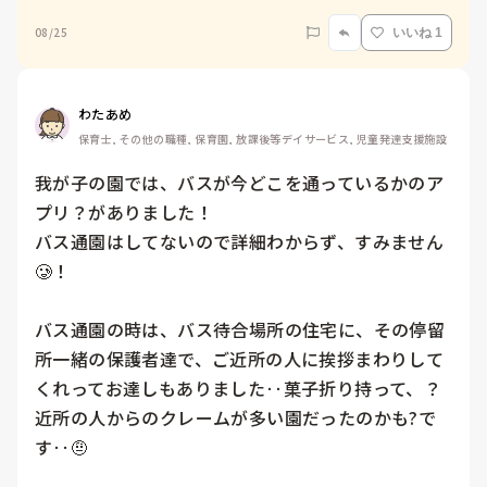
08/25
いいね 1
わたあめ
保育士, その他の職種, 保育園, 放課後等デイサービス, 児童発達支援施設
我が子の園では、バスが今どこを通っているかのア
プリ？がありました！

バス通園はしてないので詳細わからず、すみません
🥲！

バス通園の時は、バス待合場所の住宅に、その停留
所一緒の保護者達で、ご近所の人に挨拶まわりして
くれってお達しもありました‥菓子折り持って、？

近所の人からのクレームが多い園だったのかも?で
す‥🤨
