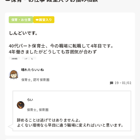
のエピソードにモヤモヤが残ったままなのです。

かっている以上、責任があります。ただ、だからといって何で
す。

もかんでもできなくするのではなく、園全体として、自然との
かかわりを大切にするためにどんなことに気を付けどんな風に
1つ　なぜAちゃんは、私をかばったのか、そして、Bちゃん
みなさんの意見を聞いてみたいです。
子どもたちが出合い学ぶ場となるようにしていくのか、話し合
から、本当に離れるの？と聞いてきたのか

保育・お仕事
👑殿堂入り
っていくことも必要だと思います😌

若い保育者の方も含めて、一保育者の考え方次第ではなく、園
2つ　Bちゃんはただ、かまってほしかったのか、それとも
としていろいろな考え、やり方がたくさんの視野で話し合えれ
しんどいです。
何か他に理由があるのか。

ば、安全面にも配慮しつつ園としての魅力がアップしていくと
思います😊
40代パート保育士、今の職場に転職して4年目です。

3つ　Bちゃんは怒られたあとや、私の対応にどんな気持ち
4年働きましたがどうしても雰囲気が合わず

だったのか、

退職しようと思っています。

退職
パート
皆さんにこの話を聞いてどう思ったか、意見を聞きたいで
周りの職員は、勤続10年以上から何十年という先生がほとん
晴れたらいいね
す。長文ですがよろしくお願いします。
どです。

保育士, 認可保育園
保護者子どもの愚痴悪口が多く、

19
・
01/02
子どもの前でも

今で言う不適切保育も　

仕方ないよね

らい
もう何も言わずに

保育士, 保育園
子どもの言いなりになればいいんだね

などいう意見で…

辞めることは逃げではありませんよ。

よくない環境なら早目に違う職場に変えればいいと思います。
上の先生に相談することは難しそうです。

主任は同じ考えですし、園長は不在のことが多いです。
