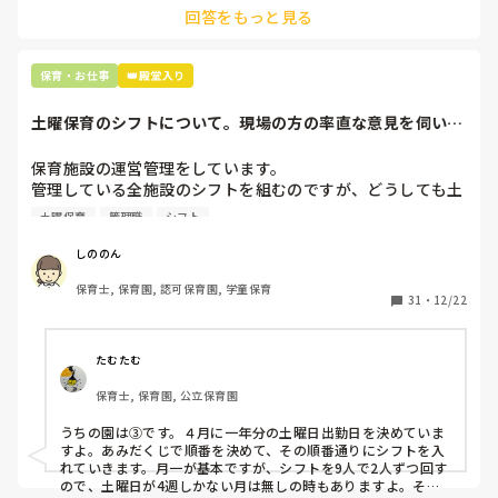
回答をもっと見る
最後の職場にしようと思っていましたが

正直苦しい。

辞めることは逃げ、と、過去辞めた人も何年も言われ続けて
保育・お仕事
👑殿堂入り
土曜保育のシフトについて。現場の方の率直な意見を伺いた
いです。
保育施設の運営管理をしています。

管理している全施設のシフトを組むのですが、どうしても土
曜保育だけは入れる方が少なく、いつも苦労しています。

土曜保育
管理職
シフト
応募の段階では皆、月1〜2回の土曜出勤があることに同意し
て入職しているはずですが、いざ勤務が始まると一日も土曜
しののん
出勤が出来ない方ばかりです。

保育士, 保育園, 認可保育園, 学童保育
31
・
12/22
そこで、

①土曜日の希望休は2日まで、と制限をかける

②毎月、必ず土曜保育に入ることのできる日を1日だけピッ
たむたむ
クアップしてもらう

保育士, 保育園, 公立保育園
③仮シフトが出た時、土曜出勤が難しければ自身で代わりの
人を交渉して見つけてもらう

うちの園は③です。４月に一年分の土曜日出勤日を決めていま
すよ。あみだくじで順番を決めて、その順番通りにシフトを入
上記のいずれかの対策を取り入れることを考えています。

れていきます。月一が基本ですが、シフトを9人で2人ずつ回す
ので、土曜日が4週しかない月は無しの時もありますよ。その