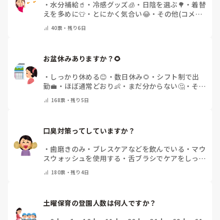
・
水分補給🥤
・
冷感グッズ🧊
・
日陰を選ぶ🌳
・
着替
えを多めに👕
・
とにかく気合い😂
・
その他(コメン
トで教えてください)
40
票・
残り6日
お盆休みありますか？🌻
・
しっかり休める😊
・
数日休み🌻
・
シフト制で出
勤💼
・
ほぼ通常どおり👶
・
まだ分からない🤔
・
その
他(コメントで教えてください)
168
票・
残り5日
口臭対策ってしていますか？
・
歯磨きのみ
・
ブレスケアなどを飲んでいる
・
マウ
スウォッシュを使用する
・
舌ブラシでケアをしっか
りする
・
フリスクをかじる
・
気にしたことない
・
そ
180
票・
残り4日
の他(コメントで教えて下さい)
土曜保育の登園人数は何人ですか？