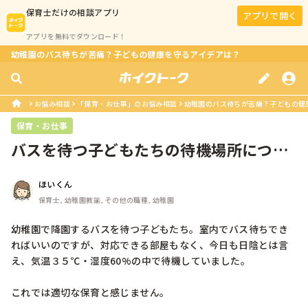
保育士
だけの相談アプリ
アプリで開く
アプリを無料でダウンロード！
幼稚園のバス待ちが苦痛？子どもの健康を守るアイデアは？
お悩み相談
「保育・お仕事」のお悩み相談
幼稚園のバス待ちが苦痛？子どもの健
保育・お仕事
バスを待つ子どもたちの待機場所につい
て
ほいくん
保育士, 幼稚園教諭, その他の職種, 幼稚園
幼稚園で降園するバスを待つ子どもたち。室内でバス待ちでき
ればいいのですが、対応できる部屋もなく、今日も日陰とは言
え、気温３５℃・湿度60%の中で待機していました。

これでは適切な保育と感じません。
