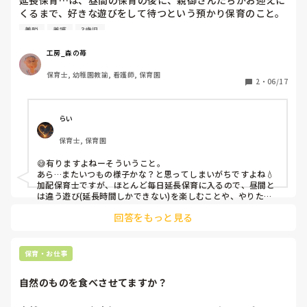
延長保育…は、昼間の保育の後に、親御さんたちがお迎えに
いもん、男みたいやもん、だからキモい、あっち行って」と
なら、「そんなことないよ大好きよ」の時に言っていいことい
くるまで、好きな遊びをして待つという預かり保育のこと。
再び言われてしまいました。さすがのわたしも限界でした
けないことがあること、嫌いと言われてほのぼのさんがどうい
うちの園では幼児さんたちは、園庭で遊びます。

が、再びグッとこらえて、「え、なんで、いいじゃん、黒で
う気持ちになったのか話すと良かったのかもしれませんよね。

着脱
養護
3歳児
せっかくBちゃんからほのぼのさんのところに来てくれたのな
も女の人着るんよ。そんなこと言わんでよ。〇〇先生は、B
ら、Bちゃんが〇〇先生っきてくれて嬉しいなとか突き放すの
先日、年中のさぁちゃんが、テラスで点呼を終わっても動か
ちゃんのこと好きだからここおるもん」と笑顔で返しまし
工房_森の苺
ではなく受け入れてあげてたら、つばを吐くこともなかったの
なかったので、

た。しかしBちゃんは再び「きもい、あっちいって」と言っ
ではないでしょうか？

保育士, 幼稚園教諭, 看護師, 保育園
私「遊ぼうよ。ご機嫌斜めかな？抱っこしよっか。おんぶが
てきたので、さすがにもう、限界を超え、「わかった、じゃ
2
・
06/17
気分屋はどっちでしょうか？

いいかな？」

あ離れとくね」と答え少し距離を置きました。それに対し、
さぁ「いや💢」

Aちゃんが本当に離れるの？と言ってくれたことは、なんだ
Bちゃんがまた「キモいけん、近寄らんであっちいって」と
ろ、、素直に嬉しいですよね(^o^)
更に言ってきたので、「わかった、もう、何もしないから、
らい
さぁちゃんは癇癪持ちなので、様子見を見てた。それでも、
離れとく」と少し、引きつった顔でいうと、横にいたAちゃ
保育士, 保育園
ずっとテラスに座ったまま。その後も数回、何もいわずに隣
んが、「え、キモくないよ」と何か察したのかフォローする
に座ってみた。怖い顔をしている…。

ように言ってくれました。その後Bちゃんがいなくなったあ
😅有りますよねーそういうこと。

と、Aちゃんがこっそり小声で「ほんとに先生Bちゃんから
あら…またいつもの様子かな？と思ってしまいがちですよね💧

20分経過。

離れるの？Bちゃんが、困っても？」と言ってきたのです。
加配保育士ですが、ほとんど毎日延長保育に入るので、昼間と
は違う遊び(延長時間しかできない)を楽しむことや、やりたい
このAちゃんの発言から、AちゃんなりにBちゃんを見捨てな
ことを目一杯やる時間でイイと思っています。

どう考えても不自然なので、

いでと言っているような気がしました。そのため、「いや、
回答をもっと見る
なので、ヘソを曲げてもゆっくりと関わりたい。

私「抱っこしたい〜」と、さぁちゃんをぎゅ〜した。そした
先生はBちゃんが本当に言ってるわけじゃないと思うから、
でも、異年齢なので昼間の様子がしっかり分からない子もいま
ら、熱いのなんの。あわてて熱を測ってみたら38.9℃

離れたりせんよ。だけど、悲しいよね。でも、本当に先生の
す。

さらにあわてて乳児の先生に

こと嫌ってるなら離れたほうがいいかもね」「でも、先生は
なので「触れ合うこと」大切ですよね。
保育・お仕事
私「さぁちゃん、38.9°！」

みんなのこと大好きだから離れたくないけどな」というと、
みんなで一斉に「保護者さんに電話！」「お茶！」「布団敷
Aちゃんが確かめるように、「嘘やん、うちのこと嫌いや
自然のものを食べさせてますか？
こうよ」「えずいてない？(吐き気はない？)」「大丈夫？」

ろ？」と言ってきたので、「そんなことないよ大好きよ」と
答えると、それから嬉しそうにAちゃんは、私の腕をぎゅっ