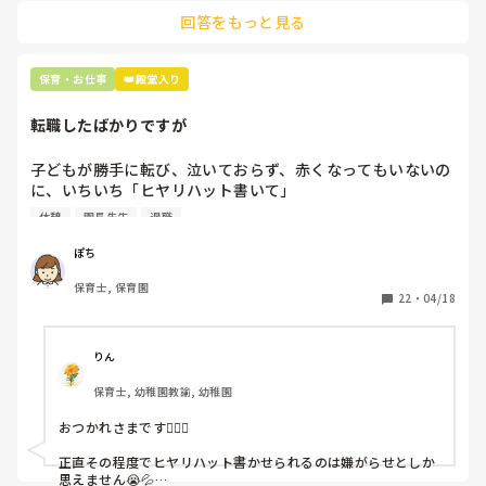
土曜日が出られない人は、同じシフト時間の人と自分で交代し
是非、現場の方の意見をお聞かせください。
回答をもっと見る
て貰い、主任に報告してます。
保育・お仕事
👑殿堂入り
転職したばかりですが
子どもが勝手に転び、泣いておらず、赤くなってもいないの
に、いちいち「ヒヤリハット書いて」

と書かされ

休憩
園長先生
退職
休憩時間に書くしかなく、辛いです

（そう言う本人は書かない）

ぽち
保育士, 保育園
しかも、上司に↑この内容でも

22
・
04/18
「どうしたらなくせるか」

ちゃんと考えて対策を練って書き込むようにと。

呼ばれて一緒に対策を考えさせられること多数

りん
保育士, 幼稚園教諭, 幼稚園
これだけで30〜40分拘束されて辛いです

おつかれさまです🙇🏻‍♀️

皆さんの園はどうですか?
正直その程度でヒヤリハット書かせられるのは嫌がらせとしか
思えません😭💦
