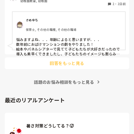
幼稚園教諭, 幼稚園
2
・
2日前
さめゆち
保育士, その他の職種, その他の職場
悩みますよね．．．年齢によると思いますが．．．

数年前におばけマンションの劇をやりました！

絵本やパネルシアターで見てて子どもたちが大好きだったので
導入も素早くできましたし、子どもたちのイメージも膨らみや
すく自分たちでセリフをどんどん覚えて練習も本番も楽しんで
回答をもっと見る
ました！

もし参考になれば．．．
話題のお悩み相談をもっと見る
最近のリアルアンケート
暑さ対策どうしてる？🥵