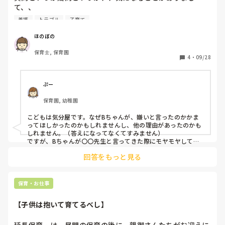
て、、

私の園に母子家庭育ちのAちゃん、そして、両親はいるが、
養護
トラブル
子育て
共働きで、あまりかまってもらえてなさそうな3人きょうだ
いの末っ子Bちゃんがいます。Aちゃんは、とても気が強く
ほのぼの
喧嘩っ早い女の子。乱暴な言葉も怒るとすぐに使ってしまっ
保育士, 保育園
たり、おしゃべり好きで話が止まらず、お集まりでもすぐに
4
・
09/28
話を遮ったりすることがあるため、よく注意してしまいま
す。しかし、根は純粋な子で優しい心も持ってます。Bちゃ
んは隣のクラスで、私とはあまり関わりがありませんが、ま
ぷー
せてるのか、擦れているのか、口癖は「保育園めんどくさ
保育園, 幼稚園
い」の子です。この子も沸点が低くよく怒るがAちゃんより
は乱暴な言葉は使わないイメージです。そんな、AちゃんB
こどもは気分屋です。なぜBちゃんが、嫌いと言ったのかかま
ちゃんは年長同士で、よく一緒に遊ぶことが多く、仲良しで
ってほしかったのかもしれませんし、他の理由があったのかも
す。

しれません。（答えになってなくてすみません）

私は見た目も童顔ということもあり、経験年数も4年目とい
ですが、Bちゃんが〇〇先生と言ってきた際にモヤモヤしてて
も、反省？してもらいたくても「離れてっていったやん？」と
うことで子どもたちには、友達のように、どちらかというと
回答をもっと見る
突き放すような言葉を言うべきではないと感じました！！

なめられています。　そのため、A.Bちゃんどちらも注意し
先程、自分で離れたくないけどな、大好きよ？と言ったのに、
ても話をまともに聞いてくれません。

次は離れてっていったやん？と言うのかわかりません。

ある日のこと、私がふたりのいる部屋で一緒に過ごしている
そして、目の前で他の先生に事情を話す、、

保育・お仕事
ときのこと、急にBちゃんが、「B、〇〇先生きらい、だか
更に他の先生がきて、怒られる、、

ら近寄らんで、あっち行って」と冗談混じりの表情で言われ
確かに嫌いとか人に言ってはいけないし、ツバを吐くこともし
【子供は抱いて育てるべし】
てはいけません。

ました。私はイラッとしたのですが、ぐっとこらえ、「え、
逆になぜ解決しているのに、わざわざぶり返すのでしょうか？
なんで？」と聞き返すと、「だって、だってね、先生の服黒
さっきはさっきです。発言を反省してもらいたいと思ってるの