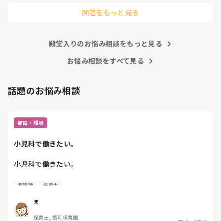
他の先生方も同様のことをされているのでしょうか？

回答をもっと見る
あまりご無理されませんよう…😢
殿堂入りのお悩み相談をもっと見る
お悩み相談をすべて見る
話題のお悩み相談
施設・環境
小児科で働きたい。
小児科で働きたい。

看護師
保育士
保育士2年目です。

今は保育園勤務ですが、

ま
本当は小児科で保育士として

保育士, 認可保育園
働きたいです。
