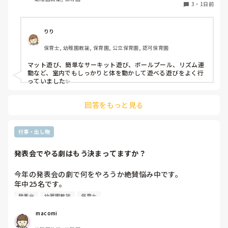
3
・
1日前
りり
保育士, 幼稚園教諭, 保育園, 公立保育園, 認可保育園
マット遊び、簡単なサーキット遊び、ボールプール、リズム運
動など、室内でもしっかりと体を動かして遊べる遊びをよく行
っていました✨
回答をもっと見る
行事・出し物
発表会でやる劇はもう決まってますか？
今年の発表会の劇で何をやろうか絶賛悩み中です。

年中25名です。

過去に「これは子どもたちも楽しんで大成功だった！」「観
発表会
幼稚園教諭
保育士
客の保護者にも好評だった！」という劇の演目があれば、ぜ
ひ教えてほしいです！

 macomi