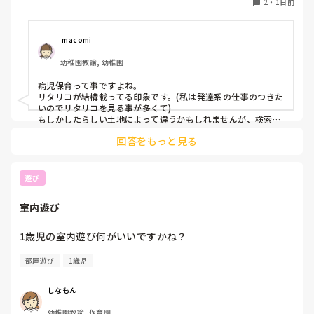
2
・
1日前
しかし、地方なのかそのような求人が

ほぼなく、ホームページなどもチェック

 macomi
していますが見つかりません😭

幼稚園教諭, 幼稚園
もともと、看護師を目指していたのもあって、、

病児保育って事ですよね。

もちろん医療的なことができないのは

リタリコが結構載ってる印象です。(私は発達系の仕事のつきた
わかっていますが💦

いのでリタリコを見る事が多くて)

もしかしたらしい土地によって違うかもしれませんが、検索し
てみてください！
何かよい求人サイトなどがあれば

回答をもっと見る
教えてください。
遊び
室内遊び
1歳児の室内遊び何がいいですかね？
部屋遊び
1歳児
しなもん
幼稚園教諭, 保育園