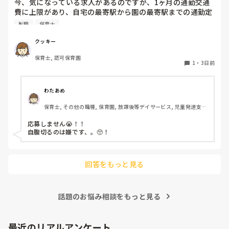
今、気になっている求人があるのですが、1ヶ月の通勤交通
費に上限があり、自宅の最寄駅から園の最寄駅までの通勤定
期代が5,000円ほどオーバーします

転職
保育士
たかが5,000円と考えるか…

私としてはなかなか大きい金額なので、この時点で応募を迷
クッキー
っているのですが、皆さんならどうしますか？
保育士, 認可保育園
1
・
3日前
わたあめ
保育士, その他の職種, 保育園, 放課後等デイサービス, 児童発達支援
施設
応募しません😭！！

自腹切るのは嫌です、。🥺！

回答をもっと見る
話題のお悩み相談をもっと見る
最近のリアルアンケート