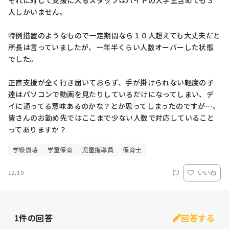
それに対して支援に入るスタッフはバイトの大学生含めても３
人しかいません。

特例措置のようなもので一定期間なら１０人超えても大丈夫だと
所長は言っていましたが、一年半くらい人数オーバーした状態
でした。

正直支援が全く行き届いておらず、手が掛けられない軽度の子
達はパソコンで動画を見たりしているだけになってしまい、デ
イに通ってる意味あるのかな？とか思ってしまったのですが…。

皆さんのお勤め先ではここまで少ない人数で対応していること
ってありますか？
学級崩壊
学童保育
児童指導員
保育士
12/19
いいね
1
件の回答
回答する