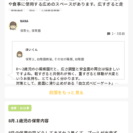
や食事に使用する広めのスペースがあります。広すぎると走
り回ったりして落ち着かないので、活動によってパーテーシ
環境構成
安全
小規模保育園
ョンで仕切っています。このパーテーションがウレタンのよ
うな素材で軽いので、ちょっと体が当たると倒れたり、つか
NANA
まり立ちが不安定な子にとっては共倒れになったりで危険で
保育士, 保育園
す。かと言って固定してしまうと活動によって柔軟に移動す
2
・
3日前
ることができなくなってしまうし…以前勤務していた園では
しっかりした重いものを置いていましたが、移動が大変で使
い勝手が悪く、子どもがぶつかって倒れた時に怖い思いをし
ほいくん
ました。

保育士, 幼稚園教諭, その他の職種, 幼稚園
皆さんの園ではどんなもので工夫されていますか？
0〜2歳児の小規模園だと、広さ調整と安全面の両立は悩ましい
ですよね。軽すぎると共倒れが怖く、重すぎると移動が大変と
いうお気持ち、とてもよく分かります。

対策として、底面に滑り止めがある「自立式ベビーゲート」な
ら、つかまり立ちでも倒れにくく移動も楽でおすすめです。ま
回答をもっと見る
た、ストッパー付きキャスターをつけたロー棚を仕切りにすれ
ば、倒れず収納にもなって一石二鳥です。

今のウレタン製を活かすなら、壁や固定家具で挟む配置にした
り、脚元に水入りペットボトルなどの重りを付けて補強してみ
保育・お仕事
てくださいね。安全で使いやすい方法が見つかるよう応援して
8月.1歳児の保育内容
8月の保育内容どうしてますか？暑くて、プ一ルが出来ず、