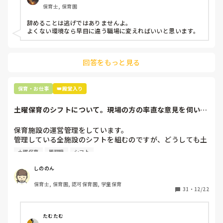
保育士, 保育園
子どもの言いなりになればいいんだね

などいう意見で…

辞めることは逃げではありませんよ。

よくない環境なら早目に違う職場に変えればいいと思います。
上の先生に相談することは難しそうです。

主任は同じ考えですし、園長は不在のことが多いです。

回答をもっと見る
最後の職場にしようと思っていましたが

正直苦しい。

辞めることは逃げ、と、過去辞めた人も何年も言われ続けて
保育・お仕事
👑殿堂入り
土曜保育のシフトについて。現場の方の率直な意見を伺いた
いです。
保育施設の運営管理をしています。

管理している全施設のシフトを組むのですが、どうしても土
曜保育だけは入れる方が少なく、いつも苦労しています。

土曜保育
管理職
シフト
応募の段階では皆、月1〜2回の土曜出勤があることに同意し
て入職しているはずですが、いざ勤務が始まると一日も土曜
しののん
出勤が出来ない方ばかりです。

保育士, 保育園, 認可保育園, 学童保育
31
・
12/22
そこで、

①土曜日の希望休は2日まで、と制限をかける

②毎月、必ず土曜保育に入ることのできる日を1日だけピッ
たむたむ