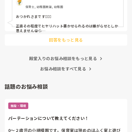
保育士, 幼稚園教諭, 幼稚園
これだけで30〜40分拘束されて辛いです

おつかれさまです🙇🏻‍♀️

皆さんの園はどうですか?
正直その程度でヒヤリハット書かせられるのは嫌がらせとしか
思えません😭💦

他の先生方も同様のことをされているのでしょうか？

回答をもっと見る
あまりご無理されませんよう…😢
殿堂入りのお悩み相談をもっと見る
お悩み相談をすべて見る
話題のお悩み相談
施設・環境
パーテーションについて教えてください！
0〜２歳児の小規模園です。保育室は狭めのほふく室と遊び