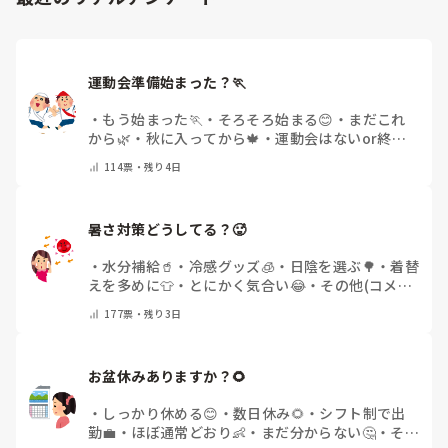
運動会準備始まった？🏃
・
もう始まった🏃
・
そろそろ始まる😊
・
まだこれ
から🌿
・
秋に入ってから🍁
・
運動会はないor終わ
った✨
・
その他(コメントで教えてください)
114
票・
残り4日
暑さ対策どうしてる？🥵
・
水分補給🥤
・
冷感グッズ🧊
・
日陰を選ぶ🌳
・
着替
えを多めに👕
・
とにかく気合い😂
・
その他(コメン
トで教えてください)
177
票・
残り3日
お盆休みありますか？🌻
・
しっかり休める😊
・
数日休み🌻
・
シフト制で出
勤💼
・
ほぼ通常どおり👶
・
まだ分からない🤔
・
その