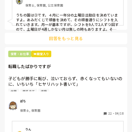
クアップしてもらう

保育士, 保育園, 公立保育園
③仮シフトが出た時、土曜出勤が難しければ自身で代わりの
人を交渉して見つけてもらう

うちの園は③です。４月に一年分の土曜日出勤日を決めていま
すよ。あみだくじで順番を決めて、その順番通りにシフトを入
上記のいずれかの対策を取り入れることを考えています。

れていきます。月一が基本ですが、シフトを9人で2人ずつ回す
ので、土曜日が4週しかない月は無しの時もありますよ。その
土曜日が出られない人は、同じシフト時間の人と自分で交代し
是非、現場の方の意見をお聞かせください。
回答をもっと見る
て貰い、主任に報告してます。
保育・お仕事
👑殿堂入り
転職したばかりですが
子どもが勝手に転び、泣いておらず、赤くなってもいないの
に、いちいち「ヒヤリハット書いて」

と書かされ

休憩
園長先生
退職
休憩時間に書くしかなく、辛いです

（そう言う本人は書かない）

ぽち
保育士, 保育園
しかも、上司に↑この内容でも

22
・
04/18
「どうしたらなくせるか」

ちゃんと考えて対策を練って書き込むようにと。

呼ばれて一緒に対策を考えさせられること多数

りん