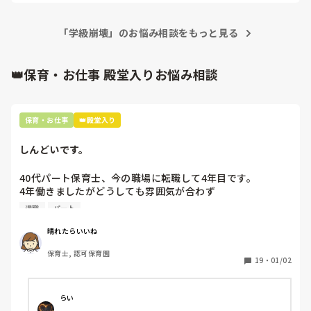
どうしても1クラスの保育室しか無理でしたら、ロッカーやテ
ーブルなどで部屋を区切り、子どもの視線が散らない様にする
事と、

「学級崩壊」のお悩み相談をもっと見る
低月齢と高月齢など、クラスに見合ったチーム分けをし、少人
数で動く活動を増やす、くらいでしょうか？

4歳児でも30人集まると、そこそこかさ高くなりますから…

👑保育・お仕事 殿堂入りお悩み相談
園長先生のご理解がありますように。
保育・お仕事
👑殿堂入り
しんどいです。
40代パート保育士、今の職場に転職して4年目です。

4年働きましたがどうしても雰囲気が合わず

退職しようと思っています。

退職
パート
周りの職員は、勤続10年以上から何十年という先生がほとん
晴れたらいいね
どです。

保育士, 認可保育園
保護者子どもの愚痴悪口が多く、

19
・
01/02
子どもの前でも

今で言う不適切保育も　

仕方ないよね

らい
もう何も言わずに
