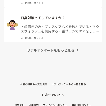
他(コメントで教えてください)
198
票・
残り2日
口臭対策ってしていますか？
・
歯磨きのみ
・
ブレスケアなどを飲んでいる
・
マウ
スウォッシュを使用する
・
舌ブラシでケアをしっか
りする
・
フリスクをかじる
・
気にしたことない
・
そ
199
票・
残り1日
の他(コメントで教えて下さい)
リアルアンケートをもっと見る
お悩み相談の一覧を見る
リアルアンケートの一覧を見る
シゴトークについて
運営会社
利用規約
プライバシーポリシー
外部送信ポリシー