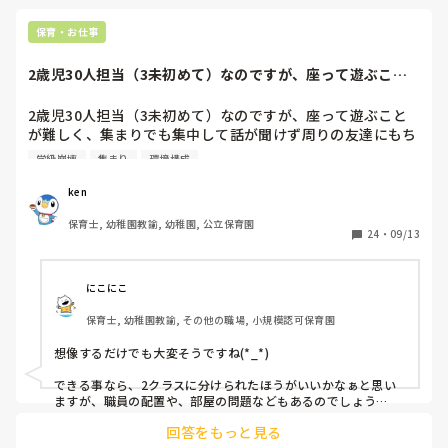
保育・お仕事
2歳児30人担当（3未初めて）なのですが、座って遊ぶこと
が難しく、集ま...
2歳児30人担当（3未初めて）なのですが、座って遊ぶこと
が難しく、集まりでも集中して話が聞けず周りの友達にもち
ょっかいをかけ半分学級崩壊みたいになってます...(´･ω･`;)

学級崩壊
集まり
環境構成
落ち着いて過ごせるようにするためにどのような環境構成、
配慮したらいいと思われますか？
ken
保育士, 幼稚園教諭, 幼稚園, 公立保育園
24
・
09/13
にこにこ
保育士, 幼稚園教諭, その他の職場, 小規模認可保育園
想像するだけでも大変そうですね(*_*)

できる事なら、2クラスに分けられたほうがいいかなぁと思い
ますが、職員の配置や、部屋の問題などもあるのでしょう
ね…。

回答をもっと見る