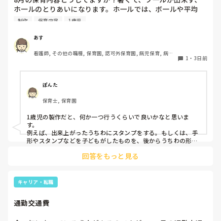
ホ一ルのとりあいになります。ホ一ルでは、ボ一ルや平均
台、風船で遊んでいます。製作で、うちわや望遠鏡や風鈴🎐
制作
保育内容
1歳児
製作をしたりしますが、なかなか、集中できません。1歳児
クラスです、玩具で遊ばせながら、何人かずつよんで、やっ
あす
ています。何か、いいアイデアや、工夫など、何でもいいの
看護師, その他の職種, 保育園, 認可外保育園, 病児保育, 病院
で、教えて下さい。
1
・
3日前
内保育, その他の職場
ぽんた
保育士, 保育園
1歳児の製作だと、何か一つ行うくらいで良いかなと思いま
す。

例えば、出来上がったうちわにスタンプをする。もしくは、手
形やスタンプなどを子どもがしたものを、後からうちわの形に
切る。1歳児なんて集中できないです。興味を持って来てくれ
回答をもっと見る
ただけで十分です。

お部屋では、ビニールシートを敷いて、片栗粉粘土、寒天や春
雨遊び、氷遊び、など間食遊びをたくさん行っています。

キャリア・転職
ホールに行っているクラスにお邪魔するのも良いかなと思いま
通勤交通費
す！いつもと違うおもちゃ、室内に興味津々です！