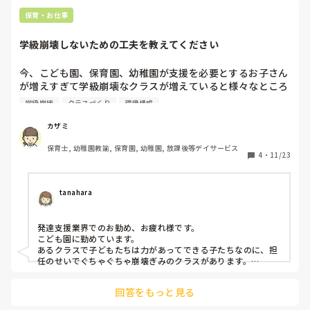
保育・お仕事
学級崩壊しないための工夫を教えてください
今、こども園、保育園、幼稚園が支援を必要とするお子さん
が増えすぎて学級崩壊なクラスが増えていると様々なところ
で聞いています。

学級崩壊
クラスづくり
環境構成
今の発達支援業界に転職する前に勤務していた園からも、崩
カザミ
壊しているクラスが多く職員たちがヤバいと時々相談受けま
保育士, 幼稚園教諭, 保育園, 幼稚園, 放課後等デイサービス
す。

4
・
11/23
そんなときは、特性ごとにグループ分けをして、グループで
暴力的にあった活動をして、クラスにもどる。

tanahara
あとはこども園で発達支援事業所を立ち上げているところも
あるよ。とアドバイスをしていますが

発達支援業界でのお勤め、お疲れ様です。

…

こども園に勤めています。

あるクラスで子どもたちは力があってできる子たちなのに、担
園で事業所を立ち上げられるならいいのですが、

任のせいでぐちゃぐちゃ崩壊ぎみのクラスがあります。

それができない園は、クラス運営をしていくうえで、どのよ
3歳児クラスです。

保育者同士の連携、方針をしっかり固める、きちんと一人ひと
回答をもっと見る
りに向き合い特性を理解した関わりを深めるのが大切かと思い
ます。
