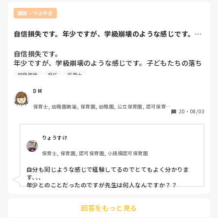
でも、クラスに配慮が必要な子が多かったり、子どもたちも十
人十色。今までのやり方が通用しない！なんてことよくありま
雑談・つぶやき
す。

今の子どもたちに必要なものはなんなのか、じっくり話して考
自信損失です。年少ですが、学級崩壊のような感じです。子
えることが大切だと考えます。
どもたちの落ち着...
自信損失です。

年少ですが、学級崩壊のような感じです。子どもたちの落ち
着きもないし、まとまってない。

学級崩壊
担任
保育士
周りからの目も気になってしまいます。わたしのクラスは
『どうせできない』と思われています。わたしに力がないか
D M
らだと思ってます。誰にも相談できず、ここに書いた次第で
保育士, 幼稚園教諭, 保育園, 幼稚園, 公立保育園, 認可保育
す。ネガティブですみません。
20
・
08/03
園, 認証・認定保育園, 認可外保育園, プリスクール・幼児教
室, 病児保育, 学童保育, 放課後等デイサービス, 事業所内保
育, 病院内保育, 託児所, 児童施設, 児童養護施設, 児童発達
支援施設, 乳児院, その他の職場, 小規模認可保育園
りょうすけ
保育士, 保育園, 認可保育園, 小規模認可保育園
自分も同じような感じで経験してるのでとてもよく分かりま
す､､､

年少とのことだったのですが先生は何人なんですか？？
回答をもっと見る