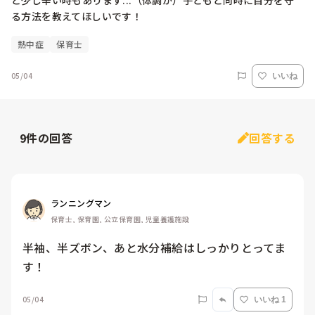
と少し辛い時もあります...（体調が）子どもと同時に自分を守
る方法を教えてほしいです！
熱中症
保育士
05/04
いいね
9
件の回答
回答する
ランニングマン
保育士, 保育園, 公立保育園, 児童養護施設
半袖、半ズボン、あと水分補給はしっかりとってま
す！
05/04
いいね 1