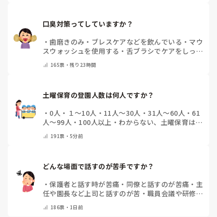
口臭対策ってしていますか？
・
歯磨きのみ
・
ブレスケアなどを飲んでいる
・
マウ
スウォッシュを使用する
・
舌ブラシでケアをしっか
りする
・
フリスクをかじる
・
気にしたことない
・
そ
165
票・
残り23時間
の他(コメントで教えて下さい)
土曜保育の登園人数は何人ですか？
・
0人
・
１～10人
・
11人～30人
・
31人～60人
・
61
人～99人
・
100人以上
・
わからない、土曜保育はな
い
・
その他(コメントで教えて下さい)
191
票・
5分前
どんな場面で話すのが苦手ですか？
・
保護者と話す時が苦痛
・
同僚と話すのが苦痛
・
主
任や園長など上司と話すのが苦
・
職員会議や研修場
面で話すのが苦
・
話すことは苦痛じゃない♡
・
その
186
票・
1日前
他(コメントで教えてください)