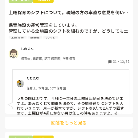
土曜保育のシフトについて。現場の方の率直な意見を伺いた
いです。
保育施設の運営管理をしています。

管理している全施設のシフトを組むのですが、どうしても土
曜保育だけは入れる方が少なく、いつも苦労しています。

土曜保育
管理職
シフト
応募の段階では皆、月1〜2回の土曜出勤があることに同意し
て入職しているはずですが、いざ勤務が始まると一日も土曜
しののん
出勤が出来ない方ばかりです。

保育士, 保育園, 認可保育園, 学童保育
31
・
12/22
そこで、

①土曜日の希望休は2日まで、と制限をかける

②毎月、必ず土曜保育に入ることのできる日を1日だけピッ
たむたむ
クアップしてもらう

保育士, 保育園, 公立保育園
③仮シフトが出た時、土曜出勤が難しければ自身で代わりの
人を交渉して見つけてもらう

うちの園は③です。４月に一年分の土曜日出勤日を決めていま
すよ。あみだくじで順番を決めて、その順番通りにシフトを入
上記のいずれかの対策を取り入れることを考えています。

れていきます。月一が基本ですが、シフトを9人で2人ずつ回す
ので、土曜日が4週しかない月は無しの時もありますよ。その
土曜日が出られない人は、同じシフト時間の人と自分で交代し
是非、現場の方の意見をお聞かせください。
回答をもっと見る
て貰い、主任に報告してます。