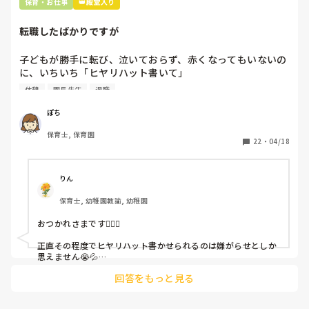
保育・お仕事
👑殿堂入り
転職したばかりですが
子どもが勝手に転び、泣いておらず、赤くなってもいないの
に、いちいち「ヒヤリハット書いて」

と書かされ

休憩
園長先生
退職
休憩時間に書くしかなく、辛いです

（そう言う本人は書かない）

ぽち
保育士, 保育園
しかも、上司に↑この内容でも

22
・
04/18
「どうしたらなくせるか」

ちゃんと考えて対策を練って書き込むようにと。

呼ばれて一緒に対策を考えさせられること多数

りん
保育士, 幼稚園教諭, 幼稚園
これだけで30〜40分拘束されて辛いです

おつかれさまです🙇🏻‍♀️

皆さんの園はどうですか?
正直その程度でヒヤリハット書かせられるのは嫌がらせとしか
思えません😭💦

他の先生方も同様のことをされているのでしょうか？

回答をもっと見る
あまりご無理されませんよう…😢