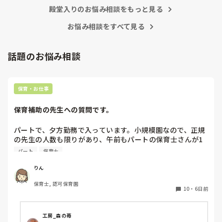
殿堂入りのお悩み相談をもっと見る
お悩み相談をすべて見る
話題のお悩み相談
保育・お仕事
保育補助の先生への質問です。
パートで、夕方勤務で入っています。小規模園なので、正規
の先生の人数も限りがあり、午前もパートの保育士さんが1
人いたのですが、辞められて配置的にはギリギリで回されて
パート
保育士
おり、正規の先生の休みが取りにくい状態です。

私自身、他にダブルワークもせず、午前、自分の家の用事だ
りん
けで特に忙しくもないので、もともと、100名を超える保育
保育士, 認可保育園
園でフリーをしていたこともあり、午前保育も業務的には大
10
・
6日前
変なので毎日は体力的には辛いですが、さほど苦にはなりま
せん。

工房_森の苺