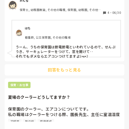
かんな
保育士, 幼稚園教諭, その他の職種, 保育園, 幼稚園, その他の
4
・
06/30
職場
はち
看護師, 公立保育園, その他の職場
うーん、うちの保育園は節電節電といわれているので、せんぷ
うき、サーキュレーターをつけて、窓を開けて‥

それでもダメならエアコンつけてますよʕ•ᴥ•ʔ
回答をもっと見る
保育・お仕事
夏場のクーラーどうしてますか？
保育園のクーラー、エアコンについてです。

私の職場はクーラーをつける際、園長先生、主任に室温湿度
を報告してつけてよいか確認しなければなりません。

冷暖房
熱中症
環境構成
設定温度は28℃でつけています。
