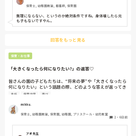
上のような状況だと、皆さんなら、午前保育、手伝います
保育士, 幼稚園教諭, 看護師, 保育園
か？

園長からは、この日、大丈夫とか聞かれたりします。が、辛
無理にならない、というのか絶対条件ですね。身体壊したら元
ければ大丈夫だからとも言われます。正規の先生の体力の方
も子もないですやん。
も心配です。

新しく採用が決まるまで、どうしようかと思ってます。
回答をもっと見る
保育・お仕事
「大きくなったら何になりたい?」の返答♡
皆さんの園の子どもたちは、“将来の夢”や「大きくなったら
何になりたい」という話題の際、どのような答えが返ってき
ますか⁇

主任
保育内容
遊び
「ほいくえんのせんせい！」「ようちえんのせんせい！」と
mikku.
言ってくれる女児もたくさんいてなんだか嬉しくなります♪

保育士, 幼稚園教諭, 保育園, 幼稚園, プリスクール・幼児教室
2
・
6日前
最近の子どもたちの「大きくなったら」事情を知りたいです
＾＾
アオ先生