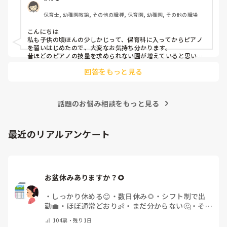
保育士, 幼稚園教諭, その他の職種, 保育園, 幼稚園, その他の職場
こんにちは

私も子供の頃ほんの少しかじって、保育科に入ってからピアノ
を習いはじめたので、大変なお気持ち分かります。

昔ほどのピアノの技量を求められない園が増えていると思いま
す。

回答をもっと見る
人前で弾くのも回数をこなすしかないかもです(^_^;)

ピアノは練習あるのみだと思うので、無理なくがんばってくだ
さいね！
話題のお悩み相談をもっと見る
最近のリアルアンケート
お盆休みありますか？🌻
・
しっかり休める😊
・
数日休み🌻
・
シフト制で出
勤💼
・
ほぼ通常どおり👶
・
まだ分からない🤔
・
その
他(コメントで教えてください)
104
票・
残り1日