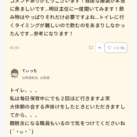
コメントありがとうございます！自由な服装が本当
に羨ましいです...明日主任に一度聞いてみます！飲
み物はやっぱりそれだけ必要ですよね...トイレに行
くタイミングが難しいので飲むのをあまりしなかっ
たんです...参考になります！
05/06
いいね
てぃっち
幼稚園教諭, 幼稚園
トイレ、、、

私は毎日保育中にでも２回ほど行きますよ笑

大体朝の会する声掛けをしたときといただきますし
てから、、、

膀胱炎になる職員もいるので気をつけてくださいね
(´・ω・`)