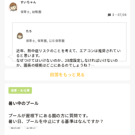
すいちゃん
園長先生の体感で今日そんな暑くないからクーラーは必要か
保育士, 幼稚園
とクーラーを消されることもあります。

8
・
07/08
保育現場の人間は暑くてたまりません。

クーラーをつけるのもなかなか勇気が入り、お昼寝まではつ
けていません。

たろ
保育士, 保育園, 公立保育園
ほかの職場ではどうですか。。？

7月上旬はクーラーをつけないべきですか？？
近年、熱中症リスクのことを考えて、エアコンは推奨されてい
ると思います。

なぜつけてはいけないのか、28度設定しなければいけないの
か、園長の根拠はどこにあるのでしょうね？

回答をもっと見る
子ども目線で、エアコンはあまりよくないと言われる方もいら
っしゃいますし、

電気代がかかるというところもあるし…。
保育・お仕事
暑い中のプール
プールが屋根下にある園の方に質問です。

暑い日、プールを中止にする基準はなんですか？

熱中症アラート基準ですか？

熱中症
水遊び
屋根があるから、日陰だからと、別の基準がある方、教えて