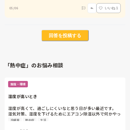
05/06
いいね 1
回答を投稿する
「熱中症」のお悩み相談
施設・環境
湿度が高いとき
湿度が高くて、過ごしにくいなと思う日が多い最近です。

湿気対策、湿度を下げるためにエアコン除湿以外で何かやっ
ていることってありますか？
冷暖房
熱中症
生活