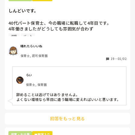
しんどいです。
40代パート保育士、今の職場に転職して4年目です。

4年働きましたがどうしても雰囲気が合わず

退職しようと思っています。

退職
パート
周りの職員は、勤続10年以上から何十年という先生がほとん
晴れたらいいね
どです。

保育士, 認可保育園
保護者子どもの愚痴悪口が多く、

19
・
01/02
子どもの前でも

今で言う不適切保育も　

仕方ないよね

らい
もう何も言わずに

保育士, 保育園
子どもの言いなりになればいいんだね

などいう意見で…

辞めることは逃げではありませんよ。

よくない環境なら早目に違う職場に変えればいいと思います。
上の先生に相談することは難しそうです。

主任は同じ考えですし、園長は不在のことが多いです。

回答をもっと見る
最後の職場にしようと思っていましたが

正直苦しい。

辞めることは逃げ、と、過去辞めた人も何年も言われ続けて
保育・お仕事
👑殿堂入り