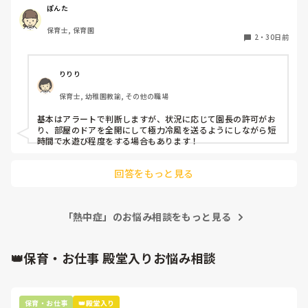
いただきたいです！
ぽんた
保育士, 保育園
2
・
30日前
りりり
保育士, 幼稚園教諭, その他の職場
基本はアラートで判断しますが、状況に応じて園長の許可がお
り、部屋のドアを全開にして極力冷風を送るようにしながら短
時間で水遊び程度をする場合もあります！
回答をもっと見る
「熱中症」のお悩み相談をもっと見る
👑保育・お仕事 殿堂入りお悩み相談
保育・お仕事
👑殿堂入り