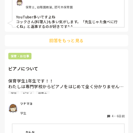
保育士, 幼稚園教諭, 認可外保育園
YouTuber多いですよね

コックさん(料理人)も多い気がします。「先生じゃた食べに行
くね」と返事するのが好きです^ ^
回答をもっと見る
保育・お仕事
ピアノについて
保育学生1年生です！！

わたしは専門学校からピアノをはじめて全く分かりません…

ピアノはとりあえず弾きまくれ！と言われましたがいまいち
学生
ピアノ
保育士
家でも練習する気になりません…ピアノ弾け無さすぎて友達
にもこんな苦戦してる人はじめて見たと言われる始末です🥲︎

ツナマヨ
保育士になって弾かなきゃいけないと考えるだけでゾッとし
学生
ます😭

4
・
6日前
ピアノ苦手な方いますか、？後先のことを考えるととても不
安です、
かんな