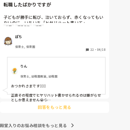
転職したばかりですが
子どもが勝手に転び、泣いておらず、赤くなってもい
ないのに、いちいち「ヒヤリハット書いて」

休憩
園長先生
退職
と書かされ

休憩時間に書くしかなく、辛いです

ぽち
（そう言う本人は書かない）

保育士, 保育園
しかも、上司に↑この内容でも

22
・
04/18
「どうしたらなくせるか」

ちゃんと考えて対策を練って書き込むようにと。

りん
呼ばれて一緒に対策を考えさせられること多数

保育士, 幼稚園教諭, 幼稚園
これだけで30〜40分拘束されて辛いです

おつかれさまです🙇🏻‍♀️

皆さんの園はどうですか?
正直その程度でヒヤリハット書かせられるのは嫌がらせ
としか思えません😭💦

他の先生方も同様のことをされているのでしょうか？

回答をもっと見る
あまりご無理されませんよう…😢
殿堂入りのお悩み相談をもっと見る