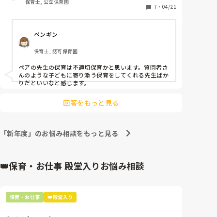
保育士, 公立保育園
指示、指導ばかりがあり過ぎるとお互いギクシャクする
入園児は私の対応では座ったり、自分で食べる姿が見
7
・
04/21
こともあるかもしれないです。

られないことが多いです。

全てしっかり指導しないと！手本を見せないと！と思わ
新入園児→ママは？と泣き続けるが、他のクラスの先
ず、みんなそれぞれ良いところ、やり方、真似したい保
育があるので、みんなでいいクラスにしていったら良い
ペンギン
生が見に来ると「ないてない」と泣き止み、泣かずに
と思いますよ😊

過ごします。そのため、ペアの先生は「〇〇ぐみの先
新卒と年上の方のそれおかしい、どうなんだろうって、
保育士, 認可保育園
生くるよ」「赤ちゃんぐみいく？！」と脅し文句のよ
思うことがあればリーダーや主任、園長、話しやすい人
うなことばかりその子に言います。また、ペアの先生
に相談して、2人に伝えたらいいと思います。

ペアの先生の保育は不適切保育かと思います。質問者さ
が給食でそばにいると自分で食べようとしますが、私
んのような子どもに寄り添う保育をしてくれる先生ばか
頑張りすぎないで、楽し雰囲気で保育を✨
がそばに行くと「がんばってる(私が以前、〇〇くんが
りだといいなと感じます。
んばってるねと声かけたから)」「ママ」と泣き、「泣
いてる？」と聞くと「ないてない」と言うけど自分で
回答をもっと見る
食べようとはしないので、「大きい口でたべられるか
なー？」「わー！すごい！じぶんで食べられたね」な
ど声をかけますが、かけなければ自分で食べようとし
「新年度」のお悩み相談をもっと見る
ません。ちなみに、ペアの先生に新入園児が「がんば
ってる」というと、「がんばってないよ！自分で食べ
られるのにたべないじゃん！」と言います。

👑保育・お仕事 殿堂入りお悩み相談
在園児も、できるのにやらないことが多く、ペアの先
生は部屋に閉じ込めたり、強く叱ったりして言い聞か
せていますが、わたしはできるだけ優しく伝えるよう
にしています。それでもダメな時は「やるときはやる
保育・お仕事
👑殿堂入り
よ！」と低い口調で目を合わせて伝え、手を添えなが
ら一緒にやっています。きっとペアの先生は、わたし