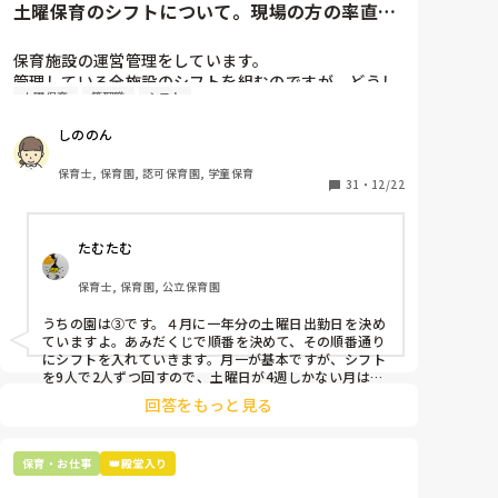
土曜保育のシフトについて。現場の方の率直な
意見を伺いたいです。
保育施設の運営管理をしています。

管理している全施設のシフトを組むのですが、どうし
土曜保育
管理職
シフト
ても土曜保育だけは入れる方が少なく、いつも苦労し
ています。

しののん
応募の段階では皆、月1〜2回の土曜出勤があることに
同意して入職しているはずですが、いざ勤務が始まる
保育士, 保育園, 認可保育園, 学童保育
と一日も土曜出勤が出来ない方ばかりです。

31
・
12/22
そこで、

たむたむ
①土曜日の希望休は2日まで、と制限をかける

②毎月、必ず土曜保育に入ることのできる日を1日だ
保育士, 保育園, 公立保育園
けピックアップしてもらう

③仮シフトが出た時、土曜出勤が難しければ自身で代
うちの園は③です。４月に一年分の土曜日出勤日を決め
わりの人を交渉して見つけてもらう

ていますよ。あみだくじで順番を決めて、その順番通り
にシフトを入れていきます。月一が基本ですが、シフト
上記のいずれかの対策を取り入れることを考えていま
を9人で2人ずつ回すので、土曜日が4週しかない月は無
しの時もありますよ。その土曜日が出られない人は、同
す。

回答をもっと見る
じシフト時間の人と自分で交代して貰い、主任に報告し
てます。
是非、現場の方の意見をお聞かせください。
保育・お仕事
👑殿堂入り