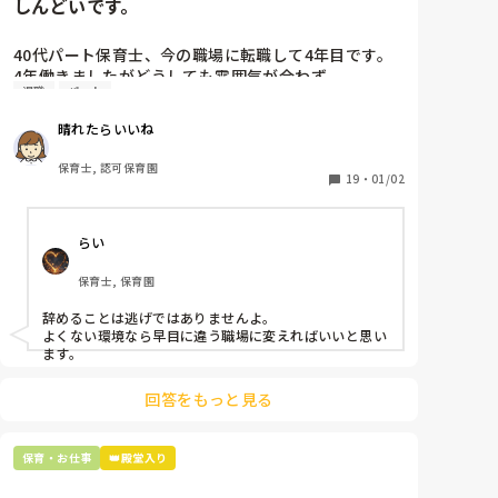
しんどいです。
のことを甘いとかメリハリがないとか思っているかも
しれません。まだ新年度始まって半月ですし、そこま
で怒らなくてもいいんじゃないか？と思ってしまうの
40代パート保育士、今の職場に転職して4年目です。

ですが、やはりわたしは甘いのでしょうか…
4年働きましたがどうしても雰囲気が合わず

退職
パート
退職しようと思っています。

晴れたらいいね
周りの職員は、勤続10年以上から何十年という先生が
ほとんどです。

保育士, 認可保育園
保護者子どもの愚痴悪口が多く、

19
・
01/02
子どもの前でも

今で言う不適切保育も　

らい
仕方ないよね

もう何も言わずに

保育士, 保育園
子どもの言いなりになればいいんだね

などいう意見で…

辞めることは逃げではありませんよ。

よくない環境なら早目に違う職場に変えればいいと思い
上の先生に相談することは難しそうです。

ます。
主任は同じ考えですし、園長は不在のことが多いで
す。

回答をもっと見る
最後の職場にしようと思っていましたが

正直苦しい。

保育・お仕事
👑殿堂入り
辞めることは逃げ、と、過去辞めた人も何年も言われ