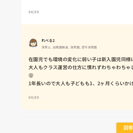
04/09
れべる2
保育士, 幼稚園教諭, 保育園, 認可保育園
在園児でも環境の変化に弱い子は新入園児同様に
大人もクラス運営の仕方に慣れずわちゃわちゃ
😵

1年長いので大人も子どもも1、2ヶ月くらいか
04/09
回答