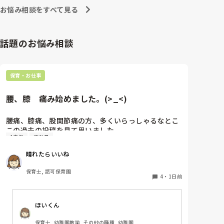
お悩み相談をすべて見る
話題のお悩み相談
保育・お仕事
腰、膝　痛み始めました。(>_<)
腰痛、膝痛、股関節痛の方、多くいらっしゃるなとこ
この過去の投稿を見て思いました。

1歳児
正社員
私は50代正社員1歳児担任です。

晴れたらいいね
という私も、２週間前、初めて腰痛になりました。

保育士, 認可保育園
右腰が痛くて、起き上がれない。

4
・
1日前
ようやく起き上がっても、立てない。

ようやく立てたら、しゃがめない。

ほいくん
驚きました。

保育士, 幼稚園教諭, その他の職種, 幼稚園