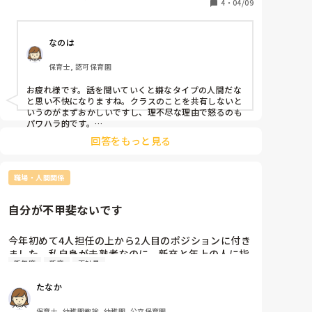
問題は主担任の方でした…。

4
・
04/09
・その日の流れを共有してもらえないので動けない。
担当制だし、グループで散歩をしていいか聞くと待っ
なのは
てと言ったり怪訝な顔をする。

・副担任(苦手だった先生)と二人でいろいろ決めて私
保育士, 認可保育園
に共有しない。(誕生会の担当する順番や個別は誰を書
くのか、部屋の環境等)

お疲れ様です。話を聞いていくと嫌なタイプの人間だな
・ネガティブな言い方で私を責める。(子どもの手の届
と思い不快になりますね。クラスのことを共有しないと
くところに主担任が書類を置いていたので別の場所に
いうのがまずおかしいですし、理不尽な理由で怒るのも
置くとそんなところに置かないでと言う、主担任と私
パワハラ的です。

私はそうした合わない人と組んだとき、メンタルを崩し
で部屋にいたが、主担任が子どもから背を向けて少し
回答をもっと見る
て一年通して担任を全う出来なかったため、あまり偉そ
離れたところにいたため、1歳児9人を私が実質1人で
うなことは言えないのですが、本当にツラいときは、自
見る状態に。その時に怪我がおこると｢ちゃんと見と
分を優先して欲しいと思います。

いて！｣と怒る。など)

職場・人間関係
まだ新年度始まったばかりではありますが、相手の人間
・子どもいるのに、二人で子どもに背を向けて部屋の
性は変わらないというのが私の意見です。そのため、相
談できる方に話して間に入ってもらったり、体制を見直
環境を整え始めて私が実質1人で子ども見をすること
自分が不甲斐ないです
してもらったりしながらその人の影響をいかに深く受け
もしばしば。

ないようにするかを考えるのが良いかなとは思います。
今年初めて4人担任の上から2人目のポジションに付き
私も自分から確認すればいいのは分かってますが、言
ました。私自身が未熟者なのに、新卒と年上の人に指
い方にグサグサくる毎日です…。

新年度
新卒
正社員
示を出したり指導しなければいけなくなりました。毎
新年度になったばかりなのに1年間やっていける自信
日帰ってから不甲斐なさで涙が出ます。皆さんこの時
がなくなりました。

たなか
期どうやって乗り越えてますか？
自分にも落ち度があることは勿論あるので、それは反
省して改善していかないとな…と思ってますが、理不
保育士, 幼稚園教諭, 幼稚園, 公立保育園