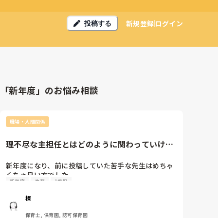
新規登録
ログイン
投稿する
「新年度」のお悩み相談
職場・人間関係
理不尽な主担任とはどのように関わっていけば
いいですか？
新年度になり、前に投稿していた苦手な先生はめちゃ
くちゃ良い方でした。

新年度
先輩
1歳児
良い意味でフラットで、敬語だけど言い方も普通にな
りましたし時々タメ語で話してくれることもありま
榛
す。

私が何か聞くと分かりやすく教えてくれます。

保育士, 保育園, 認可保育園