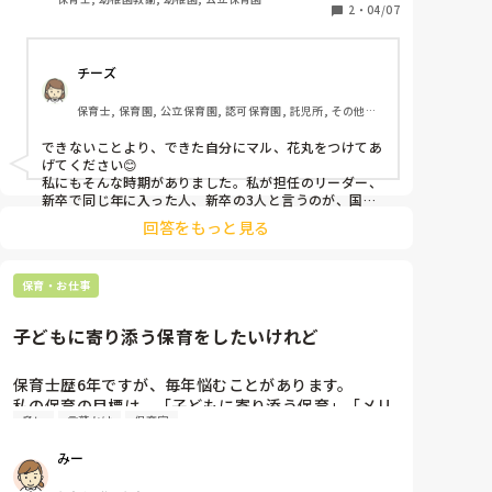
2
・
04/07
尽なことが多いし、言われてる内容よりも言い方に傷
ついてしまいます。

こういう人とどうやって日々一緒に保育をしていくの
チーズ
がいいのか…アドバイスください。
保育士, 保育園, 公立保育園, 認可保育園, 託児所, その他の
職場
できないことより、できた自分にマル、花丸をつけてあ
げてください😊

私にもそんな時期がありました。私が担任のリーダー、
新卒で同じ年に入った人、新卒の3人と言うのが、国家
資格資格で保育士になった2年目でした。はっきり言っ
回答をもっと見る
て、大変なクラスでした。

中途で入った同期は主任、園長になるベテラン。

自分もまだわからないけど、指導と言うか、クラスをま
保育・お仕事
とめないとと思ってしていました。

保育の方向性は4人(たなかさんの場合)で話して進める
と思うので、方向性が違ってきたら言う。

子どもに寄り添う保育をしたいけれど
保育は週替りでリーダー、サブ、雑でしていたので、ど
う動いてほしいは、こうしたらやりやすいと言う動きを
自分でする。でも週のリーダーの人が「こうしてほし
保育士歴6年ですが、毎年悩むことがあります。

い」があれば、事前に言ってもらうか、つど指示しても
私の保育の目標は、「子どもに寄り添う保育」「メリ
らう。

脅し
言葉かけ
保育室
ハリも大切に」です。

クラスリーダーが、2人に伝えられていないことを伝え
今まで未満時クラスの単担任経験しかありませんが、
る。一番いいのはみんないる時に伝えてもらうですが。

みー
新卒、年上の方がその園で働くのが初めてなら、場所や
毎年子どもの甘えをどこまで受け止めるべきか悩みま
やり方など色々教えることがあるとは思いますが…。

す。今のクラスでは、在園児は試し行動が見られ、新