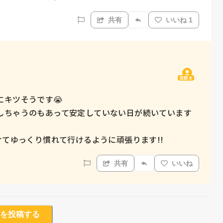
共有
いいね 1
質問主
キツそうです😭

しちゃうのもあって安定していない日が続いています
けてゆっくり慣れて行けるように頑張ります!!
共有
いいね
を投稿する