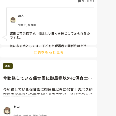
なやんでいます。

9
・
12/11
ある程度はまとまるものの

その男児だけはどうしても浮いてしまいます。

のん
保護者様の気持ちになると...

保育士, 保育園
とためらってしまいますが、

男児のことを思うと、早期から対処できるのであれば

毎日ご苦労様です。悩ましい日々を過ごしておられるの
対処してきたいと考えています。

ですね。

その1:3歳児クラス男児

気になる点としては、子どもと保護者の関係性はどうで
すかね。家庭で厳しいと園では多動気味だったり、手が
常に落ち着きがなく、走り回るのはもちろん、

回答をもっと見る
出たりする事が多い気がします。だからといって、家庭
いただきますの前に食べ始めたり、

の事には相談されない限り口出しできないので、園で発
朝や帰りの会などの集まりの際には

散させてあげる必要性を感じます。 

必ず部屋の後ろの方で走り回っています。

愚痴
何もしていない子を叩いたり、

保護者との関係性が良好で、その子のもって生まれたも
のであるならば、その子の行動を記録しておきましょ
おもちゃを無言で取ったりとトラブルが

今勤務している保育園に御局様以外に保育士の
う。何かの時にすぐ使えるように準備しておきましょ
尽きません。

ボス的存在のベテランの先生が...
う。

注意をするも目を合わせようとせず、

今勤務している保育園に御局様以外に保育士のボス的
逃がして！と言わんばかりに

日々の保育の中では、その子たちの良い所をみつけて、
存在のベテランの先生がいるのですが、私はこの人が
職員から逃げようとしたり蹴ったりと

たくさんみんなの前で褒めていきましょう。お手伝いを
鬼
先輩
ストレス
昔から苦手です。人によって態度をコロコロ変え、特
なかなか激しい反抗を見せます。

頼むのもいいかもしれません。

に私には当たりが強いです。他の先生にはニコニコと
それから、その子たちの好きな遊びを一緒に楽しみまし
まだ3歳児だから...というのも分かっているのですが

ヒロ
ょう。

和気あいあいと話をしていますが、私が声をかけただ
どうしても目立つためなにか手立てはないかと

どうしても注意が多くなってしまいがちな子とは、意識
けで不満そうな態度をとります。今日もい

思っています。

保育士, 保育園, 認可保育園