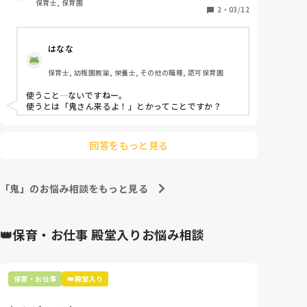
また、2人とも自分がやる分には

保育士, 保育園
2
・
03/12
なんとも思わないようですが、

自分は少しでも叩かれると

ギャン泣きを通り越して鬼泣きをします。

はなな
男児2人とも共通している部分は多々ありますが

保育士, 幼稚園教諭, 栄養士, その他の職種, 認可保育園
多動の定義などはありますか？

園からは保護者様に伝えることしかできないようで、

使うこと…ないですねー。

保護者様が行政の管轄に連絡しない限りは

使うとは「鬼さん来るよ！」とかってことですか？
何もできないそうです。

どうしたらいいですか？

回答をもっと見る
加配を付けるには診断が必要なようで

3・4歳児クラス30人あまりを私と補助の先生2人では

見切ることができません。。。

「鬼」のお悩み相談をもっと見る
👑保育・お仕事 殿堂入りお悩み相談
保育・お仕事
👑殿堂入り