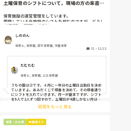
土曜保育のシフトについて。現場の方の率直な
意見を伺いたいです。
保育施設の運営管理をしています。

管理している全施設のシフトを組むのですが、どうし
土曜保育
管理職
シフト
ても土曜保育だけは入れる方が少なく、いつも苦労し
ています。

しののん
応募の段階では皆、月1〜2回の土曜出勤があることに
同意して入職しているはずですが、いざ勤務が始まる
保育士, 保育園, 認可保育園, 学童保育
と一日も土曜出勤が出来ない方ばかりです。

31
・
12/22
そこで、

たむたむ
①土曜日の希望休は2日まで、と制限をかける

②毎月、必ず土曜保育に入ることのできる日を1日だ
保育士, 保育園, 公立保育園
けピックアップしてもらう

③仮シフトが出た時、土曜出勤が難しければ自身で代
うちの園は③です。４月に一年分の土曜日出勤日を決め
わりの人を交渉して見つけてもらう

ていますよ。あみだくじで順番を決めて、その順番通り
にシフトを入れていきます。月一が基本ですが、シフト
上記のいずれかの対策を取り入れることを考えていま
を9人で2人ずつ回すので、土曜日が4週しかない月は無
しの時もありますよ。その土曜日が出られない人は、同
す。

回答をもっと見る
じシフト時間の人と自分で交代して貰い、主任に報告し
てます。
是非、現場の方の意見をお聞かせください。
保育・お仕事
👑殿堂入り