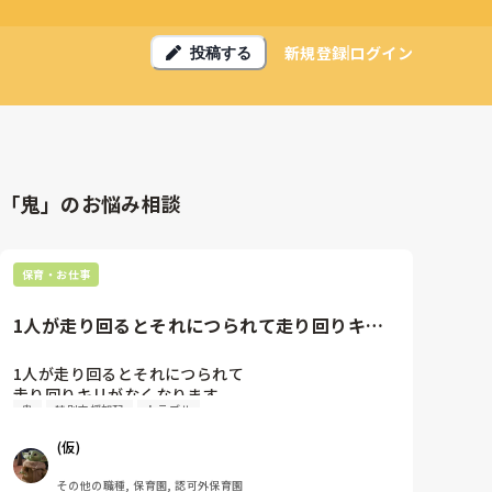
新規登録
ログイン
投稿する
「鬼」のお悩み相談
保育・お仕事
1人が走り回るとそれにつられて走り回りキリ
がなくなります。特定の男児(...
1人が走り回るとそれにつられて

走り回りキリがなくなります。

鬼
特別支援加配
トラブル
特定の男児(2人)以外は注意すると止まりますが

再び走り出す子も中にはいます。

(仮)
多動のことを保護者に伝えるべきか否かで

その他の職種, 保育園, 認可外保育園