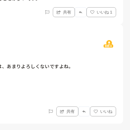
共有
いいね 1
質問主
、あまりよろしくないですよね。

共有
いいね