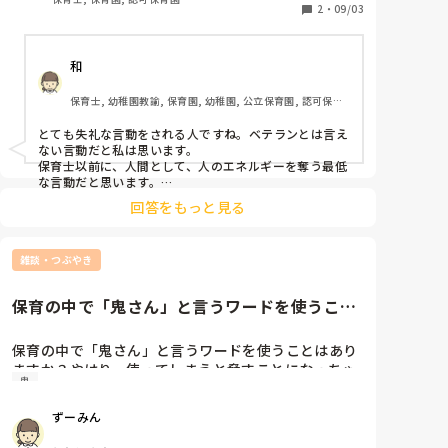
的に仲良くなりましょう。(仮)さんが難しければ、補助
きなり私の所に来て「先生辞めて貰えませんか？実習
2
・
09/03
の先生にお願いしてもいいかもしれません。

生がいるので！」と鬼の形相で怒られました。私には
その2:4歳児クラス男児

何が原因なのか全く分かりません。そのような事を言
子どもたちと楽しい毎日が過ごせるよう願っています。

文字の読み書きなどは塾にも通ってるためか

また来週から、お互いがんばりましょうね！
和
われる前の行動と言えば「ハイハイ、靴履いてね～」
できる。

と自分の手をパンパンとして促しただけなのに…。

集まりなどに参加することはできるが

保育士, 幼稚園教諭, 保育園, 幼稚園, 公立保育園, 認可保育
＊私は新卒で今の保育園を数年働き、一度、院内保育
自分の番が終わると話し出したり、立ち歩いたり

園, 認証・認定保育園, 認可外保育園, プリスクール・幼児
園に勤務した後、今の保育園の出戻ったので、よく知
上記の男児と走り回ったりします。

教室, 病児保育, 学童保育, 放課後等デイサービス, 事業所内
とても失礼な言動をされる人ですね。ベテランとは言え
っている人ですがめっちゃ苦手です。
保育, 病院内保育, 託児所, 児童施設, 児童養護施設, 児童発
手が出ることが多く、その力加減も理解していないよ
ない言動だと私は思います。

達支援施設, 乳児院, その他の職場, 小規模認可保育園
うで

保育士以前に、人間として、人のエネルギーを奪う最低
な言動だと思います。

何度もトラブルを起こしています。

私だったら、その言葉をそのままあなたにお返しします
首を締めたり、お友達の上に乗っかったり

回答をもっと見る
と言いたいです。

明らかに嫌がってるのにそれに気付かないのか

笑顔で楽しんでいます。命に関わることなので

相手の言葉でヒロさんが自信を失わないで欲しいです。

厳重に注意をするも、上記男児と同じく

雑談・つぶやき
きっと相手の都合が悪くて、相手の問題なので、関わる
必要ないです。

目は合わせない。何が悪かったのかを聞いても

相手の言葉に傷ついても、自分が真似しないこと、相手
違う返答が返ってくる。注意している最中に

保育の中で「鬼さん」と言うワードを使うこと
の言葉に反応しない事です。言い返したら、更に炎上し
気になることがあると、こちらの声は全く届かず、

はありますか？やはり、使って...
たり、相手が面白がったりするかも知れません。自分は
笑ったり、逸らしたりする。

冷静に常識ある言動をやり続けるしかないです。

保育の中で「鬼さん」と言うワードを使うことはあり
周りの人が注意してくれるか、自分が言われる立場にな
ますか？やはり、使ってしまうと脅すことになっちゃ
注意を受けている最中に笑ったりするのは

った時に気づくか、何らかの形で本人に返ってきます。
鬼
いますかね？？
自分の心をこれ以上傷付けないようにという

記事は読んだことはあります。

ずーみん