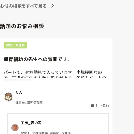
お悩み相談をすべて見る
話題のお悩み相談
保育・お仕事
保育補助の先生への質問です。
パートで、夕方勤務で入っています。小規模園なの
で、正規の先生の人数も限りがあり、午前もパートの
パート
保育士
保育士さんが1人いたのですが、辞められて配置的に
はギリギリで回されており、正規の先生の休みが取り
りん
にくい状態です。

私自身、他にダブルワークもせず、午前、自分の家の
保育士, 認可保育園
用事だけで特に忙しくもないので、もともと、100名
5
・
4日前
を超える保育園でフリーをしていたこともあり、午前
保育も業務的には大変なので毎日は体力的には辛いで
工房_森の苺
すが、さほど苦にはなりません。

保育士, 幼稚園教諭, 看護師, 保育園