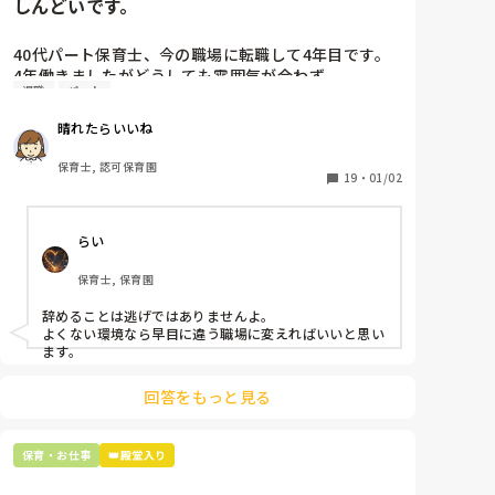
しんどいです。
40代パート保育士、今の職場に転職して4年目です。

4年働きましたがどうしても雰囲気が合わず

退職
パート
退職しようと思っています。

晴れたらいいね
周りの職員は、勤続10年以上から何十年という先生が
ほとんどです。

保育士, 認可保育園
保護者子どもの愚痴悪口が多く、

19
・
01/02
子どもの前でも

今で言う不適切保育も　

らい
仕方ないよね

もう何も言わずに

保育士, 保育園
子どもの言いなりになればいいんだね

などいう意見で…

辞めることは逃げではありませんよ。

よくない環境なら早目に違う職場に変えればいいと思い
上の先生に相談することは難しそうです。

ます。
主任は同じ考えですし、園長は不在のことが多いで
す。

回答をもっと見る
最後の職場にしようと思っていましたが

正直苦しい。

保育・お仕事
👑殿堂入り
辞めることは逃げ、と、過去辞めた人も何年も言われ