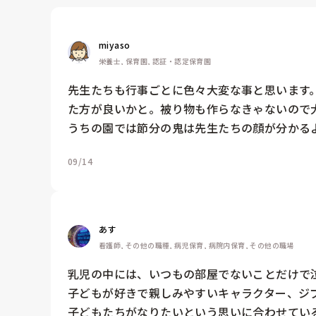
miyaso
栄養士, 保育園, 認証・認定保育園
先生たちも行事ごとに色々大変な事と思います
た方が良いかと。被り物も作らなきゃないので
うちの園では節分の鬼は先生たちの顔が分かる
09/14
あす
看護師, その他の職種, 病児保育, 病院内保育, その他の職場
乳児の中には、いつもの部屋でないことだけで
子どもが好きで親しみやすいキャラクター、ジ
子どもたちがなりたいという思いに合わせてい