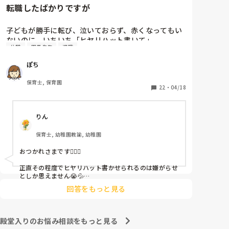
転職したばかりですが
子どもが勝手に転び、泣いておらず、赤くなってもい
ないのに、いちいち「ヒヤリハット書いて」

休憩
園長先生
退職
と書かされ

休憩時間に書くしかなく、辛いです

ぽち
（そう言う本人は書かない）

保育士, 保育園
しかも、上司に↑この内容でも

22
・
04/18
「どうしたらなくせるか」

ちゃんと考えて対策を練って書き込むようにと。

りん
呼ばれて一緒に対策を考えさせられること多数

保育士, 幼稚園教諭, 幼稚園
これだけで30〜40分拘束されて辛いです

おつかれさまです🙇🏻‍♀️

皆さんの園はどうですか?
正直その程度でヒヤリハット書かせられるのは嫌がらせ
としか思えません😭💦

他の先生方も同様のことをされているのでしょうか？

回答をもっと見る
あまりご無理されませんよう…😢
殿堂入りのお悩み相談をもっと見る