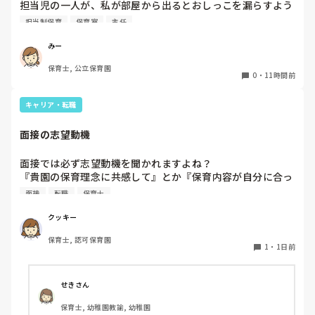
担当児の一人が、私が部屋から出るとおしっこを漏らすよう
家でもやることはあります。

になりました。

日常生活すら支障をきたすほどになりました。

担当制保育
保育室
主任
その子はパンツで過ごしていて、排尿間隔も空いています。
4月から私への執着が強かったのですが、特に寝かしつけの
椅子に座って作業をすれば？

みー
時に私がそばに行かないと繰り返し大きい声で呼んだり私が
と、園で言われました。

保育士, 公立保育園
寝かしつけしている子にちょっかいを出したり、何回もトイ
なので、子ども椅子程度の高さの踏み台に座って、試してみ
0
・
11時間前
レに行きたいと言っていました。行ったところで出ないこと
ました。

もしばしば… 

キャリア・転職
パンツで寝れる子が増えてきて、寝かしつけの時にトイレに
ただじっと座っていても、5分も座ればお尻に痛みがきま
行きたい子が時差でいるのですが、私がその対応で外に出よ
す。

面接の志望動機
うとするとその子も行きたがります。

この高さの作業だと意外に、

しかし寝かしつけに入る前にトイレでしっかり排尿している
体をひねる、少し立ち上がる、体を折りたたむような姿勢に
面接では必ず志望動機を聞かれますよね？

ので、その子には待っててねといい外に出ていました。今日
なること多いことに気づきました。

『貴園の保育理念に共感して』とか『保育内容が自分に合っ
はそれで2回漏らしています。

その度にあちらこちらに痛みが来て

てると思いました』等々が多いかと思いますが、実際はどう
2回目は私は見ていないのですが、かなり微量だったそう
立ち上がる時には、膝や太ももが固まり痛みが……

面接
転職
保育士
なのでしょうか？

で、クラスのリーダーの先生から絞り出して注意を引こうと
私自身、園の雰囲気とか園の規模、保育内容は勘案しますが
しているように見えると言われました。

クッキー
正直なところ、家から通いやすいか、給与はどうか…という
日頃からそのことの関わりはしっかり持てるように意識はし
腰痛、膝痛お持ちの方は、どの程度の痛みで働かれているの
保育士, 認可保育園
ところに重きを置いています

ていますが…

でしょうか。

1
・
1日前
もちろんそんなことは話せませんが

今後どのように関わっていけばいいのか悩んでいます。

皆さんは、志望動機をどのように答えていますか？また、本
痛みには強い方と思っていました。

音はどうですか？
せきさん
出産等で、幾度か開腹手術をしましたが、翌日には歩けまし
たし…

保育士, 幼稚園教諭, 幼稚園