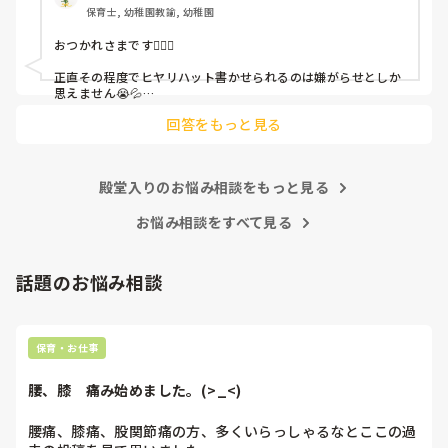
保育士, 幼稚園教諭, 幼稚園
これだけで30〜40分拘束されて辛いです

おつかれさまです🙇🏻‍♀️

皆さんの園はどうですか?
正直その程度でヒヤリハット書かせられるのは嫌がらせとしか
思えません😭💦

他の先生方も同様のことをされているのでしょうか？

回答をもっと見る
あまりご無理されませんよう…😢
殿堂入りのお悩み相談をもっと見る
お悩み相談をすべて見る
話題のお悩み相談
保育・お仕事
腰、膝　痛み始めました。(>_<)
腰痛、膝痛、股関節痛の方、多くいらっしゃるなとここの過