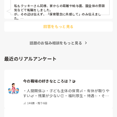
今回は、今少し治まっている痛みがぶり返したどうしようと
私もクッキーさん同様、家からの距離や給与面、園全体の雰囲
いう思いもあり、ちょっと無理かも…と思い始めています。

気などで転職をしました。

が、その辺は伝えず、「保育理念に共感して」のみ伝えまし
た。

まだ急性期ということと、昔、夫が腰を痛めてすぐに整骨院
あとは、自分の長所や得意なことが活かせそうだと感じたと伝
に行ってより酷くなって帰ってきたことがあり、怖くて行け
回答をもっと見る
ていません。

話題のお悩み相談をもっと見る
最近のリアルアンケート
今の職場の好きなところは？🤝 
・
人間関係🤝
・
子ども主体の保育👶
・
有休が取りや
すい🌿
・
残業が少ない⏰
・
福利厚生・待遇✨
・
その
他(コメントで教えてください)
146
票・
残り6日