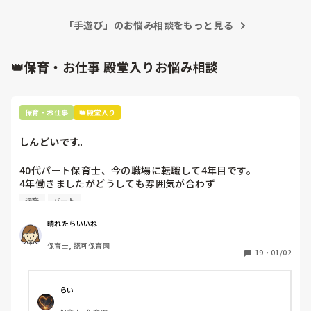
「手遊び」のお悩み相談をもっと見る
👑保育・お仕事 殿堂入りお悩み相談
保育・お仕事
👑殿堂入り
しんどいです。
40代パート保育士、今の職場に転職して4年目です。

4年働きましたがどうしても雰囲気が合わず

退職しようと思っています。

退職
パート
周りの職員は、勤続10年以上から何十年という先生がほとん
晴れたらいいね
どです。

保育士, 認可保育園
保護者子どもの愚痴悪口が多く、

19
・
01/02
子どもの前でも

今で言う不適切保育も　

仕方ないよね

らい
もう何も言わずに
