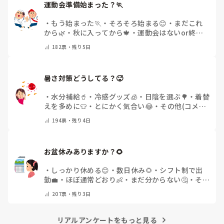
運動会準備始まった？🏃
・
もう始まった🏃
・
そろそろ始まる😊
・
まだこれ
から🌿
・
秋に入ってから🍁
・
運動会はないor終わ
った✨
・
その他(コメントで教えてください)
182
票・
残り5日
暑さ対策どうしてる？🥵
・
水分補給🥤
・
冷感グッズ🧊
・
日陰を選ぶ🌳
・
着替
えを多めに👕
・
とにかく気合い😂
・
その他(コメン
トで教えてください)
194
票・
残り4日
お盆休みありますか？🌻
・
しっかり休める😊
・
数日休み🌻
・
シフト制で出
勤💼
・
ほぼ通常どおり👶
・
まだ分からない🤔
・
その
他(コメントで教えてください)
207
票・
残り3日
リアルアンケートをもっと見る