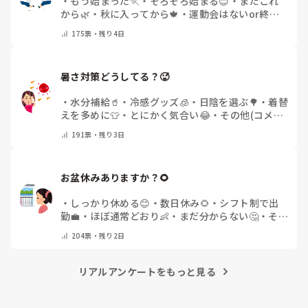
・
もう始まった🏃
・
そろそろ始まる😊
・
まだこれ
から🌿
・
秋に入ってから🍁
・
運動会はないor終わ
った✨
・
その他(コメントで教えてください)
175
票・
残り4日
暑さ対策どうしてる？🥵
・
水分補給🥤
・
冷感グッズ🧊
・
日陰を選ぶ🌳
・
着替
えを多めに👕
・
とにかく気合い😂
・
その他(コメン
トで教えてください)
191
票・
残り3日
お盆休みありますか？🌻
・
しっかり休める😊
・
数日休み🌻
・
シフト制で出
勤💼
・
ほぼ通常どおり👶
・
まだ分からない🤔
・
その
他(コメントで教えてください)
204
票・
残り2日
リアルアンケートをもっと見る