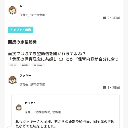
4月から私への執着が強かったのですが、特に寝かしつけの
椅子に座って作業をすれば？

みー
時に私がそばに行かないと繰り返し大きい声で呼んだり私が
と、園で言われました。

保育士, 公立保育園
寝かしつけしている子にちょっかいを出したり、何回もトイ
なので、子ども椅子程度の高さの踏み台に座って、試してみ
0
・
1日前
レに行きたいと言っていました。行ったところで出ないこと
ました。

もしばしば… 

キャリア・転職
パンツで寝れる子が増えてきて、寝かしつけの時にトイレに
ただじっと座っていても、5分も座ればお尻に痛みがきま
行きたい子が時差でいるのですが、私がその対応で外に出よ
す。

面接の志望動機
うとするとその子も行きたがります。

この高さの作業だと意外に、

しかし寝かしつけに入る前にトイレでしっかり排尿している
体をひねる、少し立ち上がる、体を折りたたむような姿勢に
面接では必ず志望動機を聞かれますよね？

ので、その子には待っててねといい外に出ていました。今日
なること多いことに気づきました。

『貴園の保育理念に共感して』とか『保育内容が自分に合っ
はそれで2回漏らしています。

その度にあちらこちらに痛みが来て

てると思いました』等々が多いかと思いますが、実際はどう
2回目は私は見ていないのですが、かなり微量だったそう
立ち上がる時には、膝や太ももが固まり痛みが……

面接
転職
保育士
なのでしょうか？

で、クラスのリーダーの先生から絞り出して注意を引こうと
私自身、園の雰囲気とか園の規模、保育内容は勘案しますが
しているように見えると言われました。

クッキー
正直なところ、家から通いやすいか、給与はどうか…という
日頃からそのことの関わりはしっかり持てるように意識はし
腰痛、膝痛お持ちの方は、どの程度の痛みで働かれているの
保育士, 認可保育園
ところに重きを置いています

ていますが…

でしょうか。

1
・
3日前
もちろんそんなことは話せませんが

今後どのように関わっていけばいいのか悩んでいます。

皆さんは、志望動機をどのように答えていますか？また、本
痛みには強い方と思っていました。

音はどうですか？
せきさん
出産等で、幾度か開腹手術をしましたが、翌日には歩けまし
たし…

保育士, 幼稚園教諭, 幼稚園
今回は、今少し治まっている痛みがぶり返したどうしようと
私もクッキーさん同様、家からの距離や給与面、園全体の雰囲
いう思いもあり、ちょっと無理かも…と思い始めています。

気などで転職をしました。
