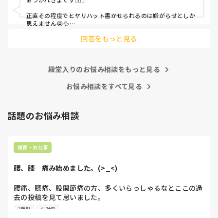
皆さんの園はどうですか?
正直その程度でヒヤリハット書かせられるのは嫌がらせとしか
思えません😭💦

他の先生方も同様のことをされているのでしょうか？

回答をもっと見る
あまりご無理されませんよう…😢
殿堂入りのお悩み相談をもっと見る
お悩み相談をすべて見る
話題のお悩み相談
保育・お仕事
腰、膝　痛み始めました。(>_<)
腰痛、膝痛、股関節痛の方、多くいらっしゃるなとここの過
去の投稿を見て思いました。

1歳児
正社員
私は50代正社員1歳児担任です。
