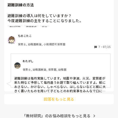
ちなみに、happy birthdayなどの文字だけでなくお祝いした
避難訓練の方法
い人の名前も入ってると尚購入したいなぁと思います。

フリマアプリ、指人形なども売ってますよね！！

避難訓練の導入は何をしていますか？

ああいうのを見ると上手に作られてあり参考にもなるのでいつ
今度避難訓練の主をすることになりました。

も私も見入ってしまいます（笑）
おすすめ絵本や話し方などおしえていただければ嬉しいで
教材研究
環境構成
絵本
す。
ちのこたこ
保育士, 幼稚園教諭, 小規模認可保育園
7
・
07/25
わたがし
保育士, 幼稚園教諭, 保育園, 幼稚園
避難訓練は毎月実施しています。地震や津波、火災、変質者が
来た時など予想して毎月違うお題で取り組んでいますよ。紙に
おさない、かけない、しゃべらない、はしらないなどと紙に大
きく書いたものを用いて子どもとのお約束事をみんなで口に出
して共通理解ができるようにしていますよ。その他にもお題に
回答をもっと見る
あった紙芝居や絵本を読んだり地震、津波の時には避難バック
を用意してこんなものを準備しておこうねと伝えたりすると良
いと思います。
「教材研究」のお悩み相談をもっと見る