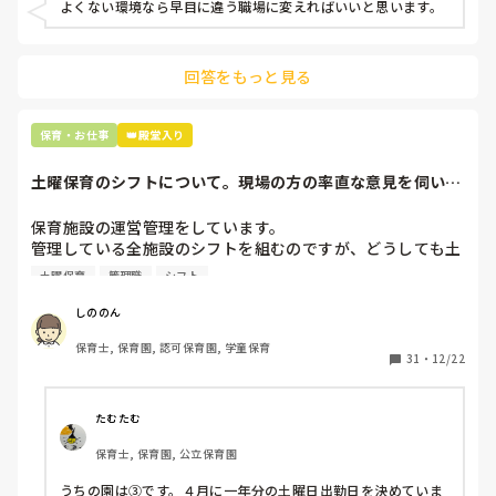
よくない環境なら早目に違う職場に変えればいいと思います。
上の先生に相談することは難しそうです。

主任は同じ考えですし、園長は不在のことが多いです。

回答をもっと見る
最後の職場にしようと思っていましたが

正直苦しい。

辞めることは逃げ、と、過去辞めた人も何年も言われ続けて
保育・お仕事
👑殿堂入り
土曜保育のシフトについて。現場の方の率直な意見を伺いた
いです。
保育施設の運営管理をしています。

管理している全施設のシフトを組むのですが、どうしても土
曜保育だけは入れる方が少なく、いつも苦労しています。

土曜保育
管理職
シフト
応募の段階では皆、月1〜2回の土曜出勤があることに同意し
て入職しているはずですが、いざ勤務が始まると一日も土曜
しののん
出勤が出来ない方ばかりです。

保育士, 保育園, 認可保育園, 学童保育
31
・
12/22
そこで、

①土曜日の希望休は2日まで、と制限をかける

②毎月、必ず土曜保育に入ることのできる日を1日だけピッ
たむたむ
クアップしてもらう

保育士, 保育園, 公立保育園
③仮シフトが出た時、土曜出勤が難しければ自身で代わりの
人を交渉して見つけてもらう

うちの園は③です。４月に一年分の土曜日出勤日を決めていま