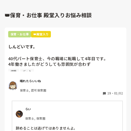
👑保育・お仕事 殿堂入りお悩み相談
保育・お仕事
👑殿堂入り
しんどいです。
40代パート保育士、今の職場に転職して4年目です。

4年働きましたがどうしても雰囲気が合わず

退職しようと思っています。

退職
パート
周りの職員は、勤続10年以上から何十年という先生がほとん
晴れたらいいね
どです。

保育士, 認可保育園
保護者子どもの愚痴悪口が多く、

19
・
01/02
子どもの前でも

今で言う不適切保育も　

仕方ないよね

らい
もう何も言わずに

保育士, 保育園
子どもの言いなりになればいいんだね

などいう意見で…

辞めることは逃げではありませんよ。
