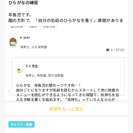
ひらがなの練習
年長児です。

園の方針で、「自分の名前のひらがなを書く」課題がありま
す。個人差があり、字を書く事が難しい子が多くいます。

教材研究
5歳児
保育内容
キレイに書く事は求めていません。難しい子どもがやってみ
よう！と思える促し、道具などあれば教えていただきたいで
e-yuki
す。

保育士, 公立保育園
よろしくお願いします。
2
・
07/01
とと先生
保育士, 保育園, 認可保育園
ひらがな…年長児の壁の一つですね…！

自分ごとになりますが名前を読むからスタートして次に給食の
メニューを読むができるようになってきた段階で、気持ちを伝
える手紙を書くを始めます。「気持ち」っていろんなひらがな
を使わなくてはならないので、ひらがな表を見たり、保育士が
回答をもっと見る
書いた手本を見て、自分で表現していく作業を繰り返して、ひ
らがなはだいたい2.3ヶ月くらいでスラスラ読めたり、卒園近
くにはみんな大体の文章は自分でかけるようにはなっていまし
た。

キャリア・転職
ただ、個人差もあり書くのが難しい子は小学校のドリルのよう
に薄い字をなぞる、ゲーム感覚でひらがなを書いていくなどし