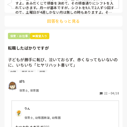
すよ。あみだくじで順番を決めて、その順番通りにシフトを入
上記のいずれかの対策を取り入れることを考えています。

れていきます。月一が基本ですが、シフトを9人で2人ずつ回す
ので、土曜日が4週しかない月は無しの時もありますよ。その
土曜日が出られない人は、同じシフト時間の人と自分で交代し
是非、現場の方の意見をお聞かせください。
回答をもっと見る
て貰い、主任に報告してます。
保育・お仕事
👑殿堂入り
転職したばかりですが
子どもが勝手に転び、泣いておらず、赤くなってもいないの
に、いちいち「ヒヤリハット書いて」

と書かされ

休憩
園長先生
退職
休憩時間に書くしかなく、辛いです

（そう言う本人は書かない）

ぽち
保育士, 保育園
しかも、上司に↑この内容でも

22
・
04/18
「どうしたらなくせるか」

ちゃんと考えて対策を練って書き込むようにと。

呼ばれて一緒に対策を考えさせられること多数

りん
保育士, 幼稚園教諭, 幼稚園
これだけで30〜40分拘束されて辛いです

おつかれさまです🙇🏻‍♀️
