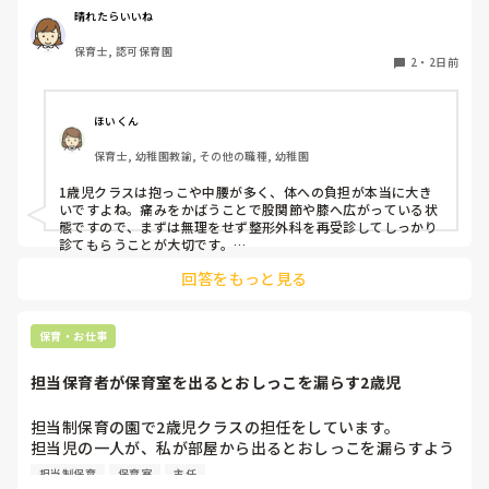
晴れたらいいね
という私も、２週間前、初めて腰痛になりました。

保育士, 認可保育園
右腰が痛くて、起き上がれない。

2
・
2日前
ようやく起き上がっても、立てない。

ようやく立てたら、しゃがめない。

ほいくん
驚きました。

保育士, 幼稚園教諭, その他の職種, 幼稚園
通院して、コルセット、湿布、痛み止め、電気などで１週間
1歳児クラスは抱っこや中腰が多く、体への負担が本当に大き
乗り切ったら

いですよね。痛みをかばうことで股関節や膝へ広がっている状
週末には、左が痛みだし、これも痛み止めや湿布で抑えて仕
態ですので、まずは無理をせず整形外科を再受診してしっかり
事をしていたら、

診てもらうことが大切です。

現場復帰の際は、床での立ち座りを避けるために低い椅子を活
股関節、お尻、太もも、膝まで来はじめてしまいました。

回答をもっと見る
用したり、抱っこや重い作業は周囲の先生に相談して頼むよう
床から支えなしに立ち上がりにくくなり、痛みが走ります。

にしてください。今はご自身の体を最優先に、しっかり休んで
立ち続けると、腰や股関節にきます。

くださいね。
自転車通勤ですが、それも、膝や太ももに痛みが来始めまし
保育・お仕事
た。

担当保育者が保育室を出るとおしっこを漏らす2歳児
今は８月。

１週間休んでいます。

担当制保育の園で2歳児クラスの担任をしています。

担当児の一人が、私が部屋から出るとおしっこを漏らすよう
家でもやることはあります。

になりました。

日常生活すら支障をきたすほどになりました。

担当制保育
保育室
主任
その子はパンツで過ごしていて、排尿間隔も空いています。