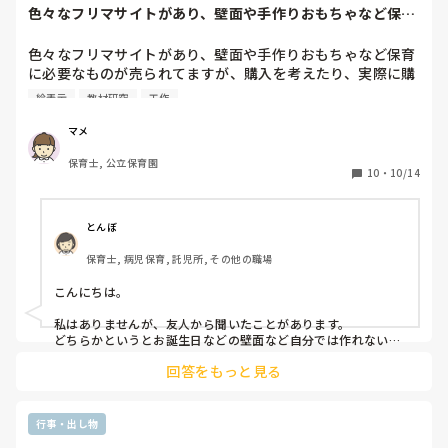
色々なフリマサイトがあり、壁面や手作りおもちゃなど保育
ていきましたね！参考になるかは分かりませんが…互いに頑張
に必要なものが売...
っていきましょう！
色々なフリマサイトがあり、壁面や手作りおもちゃなど保育
に必要なものが売られてますが、購入を考えたり、実際に購
入された方いますか？

絵表示
教材研究
工作
なにかを作ったり、折り紙をたくさん折るなどか得意という
か、好きでフリマを活用して売ろうかなと考えてます。

マメ
あとどんなものが欲しいですか？

保育士, 公立保育園
保育自体とあまり関係なくてごめんなさい。
10
・
10/14
とんぼ
保育士, 病児保育, 託児所, その他の職場
こんにちは。

私はありませんが、友人から聞いたことがあります。

どちらかというとお誕生日などの壁面など自分では作れないか
らと購入していると言ってました！

回答をもっと見る
確かにお誕生日、ハーフバースデーなど子どもの記念日などに
自分では作れないけど何かしてあげたい！！

という親は多いかと思いますので需要はあると思います。

私も苦手なら子どもに喜んで欲しくて買っちゃうタイプだと思
行事・出し物
います。
