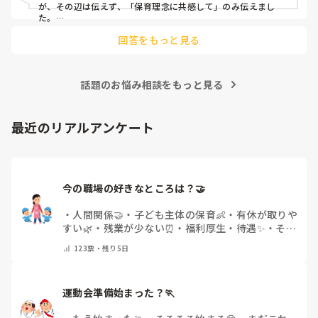
が、その辺は伝えず、「保育理念に共感して」のみ伝えまし
た。

まだ急性期ということと、昔、夫が腰を痛めてすぐに整骨院
あとは、自分の長所や得意なことが活かせそうだと感じたと伝
に行ってより酷くなって帰ってきたことがあり、怖くて行け
回答をもっと見る
ていません。

話題のお悩み相談をもっと見る
最近のリアルアンケート
今の職場の好きなところは？🤝 
・
人間関係🤝
・
子ども主体の保育👶
・
有休が取りや
すい🌿
・
残業が少ない⏰
・
福利厚生・待遇✨
・
その
他(コメントで教えてください)
123
票・
残り5日
運動会準備始まった？🏃