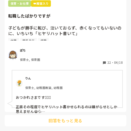
保育・お仕事
👑殿堂入り
転職したばかりですが
子どもが勝手に転び、泣いておらず、赤くなってもいないの
に、いちいち「ヒヤリハット書いて」

と書かされ

休憩
園長先生
退職
休憩時間に書くしかなく、辛いです

（そう言う本人は書かない）

ぽち
保育士, 保育園
しかも、上司に↑この内容でも

22
・
04/18
「どうしたらなくせるか」

ちゃんと考えて対策を練って書き込むようにと。

呼ばれて一緒に対策を考えさせられること多数

りん
保育士, 幼稚園教諭, 幼稚園
これだけで30〜40分拘束されて辛いです

おつかれさまです🙇🏻‍♀️

皆さんの園はどうですか?
正直その程度でヒヤリハット書かせられるのは嫌がらせとしか
思えません😭💦

他の先生方も同様のことをされているのでしょうか？

回答をもっと見る
あまりご無理されませんよう…😢