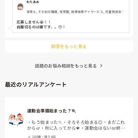
わたあめ
保育士, その他の職種, 保育園, 放課後等デイサービス, 児童発達支援
施設
応募しません😭！！

自腹切るのは嫌です、。🥺！

回答をもっと見る
話題のお悩み相談をもっと見る
最近のリアルアンケート
運動会準備始まった？🏃
・
もう始まった🏃
・
そろそろ始まる😊
・
まだこれ
から🌿
・
秋に入ってから🍁
・
運動会はないor終わ
った✨
・
その他(コメントで教えてください)
100
票・
残り4日