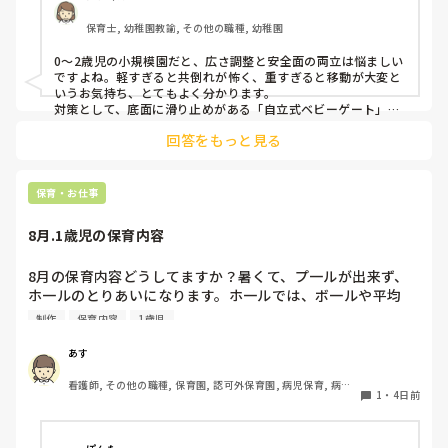
ました。

保育士, 幼稚園教諭, その他の職種, 幼稚園
皆さんの園ではどんなもので工夫されていますか？
0〜2歳児の小規模園だと、広さ調整と安全面の両立は悩ましい
ですよね。軽すぎると共倒れが怖く、重すぎると移動が大変と
いうお気持ち、とてもよく分かります。

対策として、底面に滑り止めがある「自立式ベビーゲート」な
ら、つかまり立ちでも倒れにくく移動も楽でおすすめです。ま
回答をもっと見る
た、ストッパー付きキャスターをつけたロー棚を仕切りにすれ
ば、倒れず収納にもなって一石二鳥です。

今のウレタン製を活かすなら、壁や固定家具で挟む配置にした
り、脚元に水入りペットボトルなどの重りを付けて補強してみ
保育・お仕事
てくださいね。安全で使いやすい方法が見つかるよう応援して
8月.1歳児の保育内容
8月の保育内容どうしてますか？暑くて、プ一ルが出来ず、
ホ一ルのとりあいになります。ホ一ルでは、ボ一ルや平均
台、風船で遊んでいます。製作で、うちわや望遠鏡や風鈴🎐
制作
保育内容
1歳児
製作をしたりしますが、なかなか、集中できません。1歳児
クラスです、玩具で遊ばせながら、何人かずつよんで、やっ
あす
ています。何か、いいアイデアや、工夫など、何でもいいの
看護師, その他の職種, 保育園, 認可外保育園, 病児保育, 病院
で、教えて下さい。
1
・
4日前
内保育, その他の職場