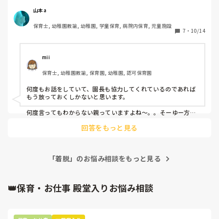
かる、自分で着脱できない･･･。登園後こちらで置き着替え
にかえようと思っても、置き着替えまでオシャレ着で(^_^;)
山本a
園長からの注意やお便りでのお知らせ等も効き目がありませ
保育士, 幼稚園教諭, 幼稚園, 学童保育, 病院内保育, 児童施設
ん。

7
・
10/14
放っておくべきでしょうか？
mii
保育士, 幼稚園教諭, 保育園, 幼稚園, 認可保育園
何度もお話をしていて、園長も協力してくれているのであれば
もう放っておくしかないと思います。

何度言ってもわからない親っていますよね〜。。そーゆー方に
限ってクレーマーだったり。。。

回答をもっと見る
そういう方は実際お子さんが怪我したり着替えに困ったりして
る事実をみるか話すかしないと無理だと思います😂

「着脱」のお悩み相談をもっと見る
頑張って下さい！
👑保育・お仕事 殿堂入りお悩み相談