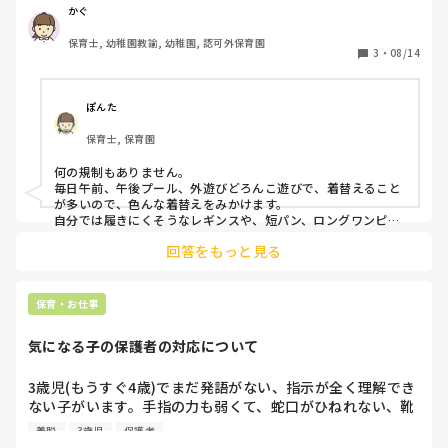
暑いので、ハーフパンツを着用してくる子もいます。

かぐ
保育士, 幼稚園教諭, 幼稚園, 認可外保育園
ただ、最近はマダニや他の虫刺されなどの対策として、戸外
3
・
08/14
へは暑くても長ズボンを着用したりしています。

みなさんの保育園では、どのような感じでしょうか？
ぽんた
保育士, 保育園
何の規制もありません。

毎日午前、午後プール、外遊びどろんこ遊びで、着替えること
が多いので、色んな着替えをみかけます。

自分では履きにくそうなレギンスや、短パン、ロングワンピー
スなどなど。。
回答をもっと見る
保育・お仕事
気になる子の保護者の対応について
3歳児(もうすぐ4歳)でまだ発語がない、指示が全く理解でき
ない子がいます。手指の力も弱くて、蛇口がひねれない、靴
のマジックテープも剥がせず1人で着脱も難しいです。

着脱
3歳児
保護者