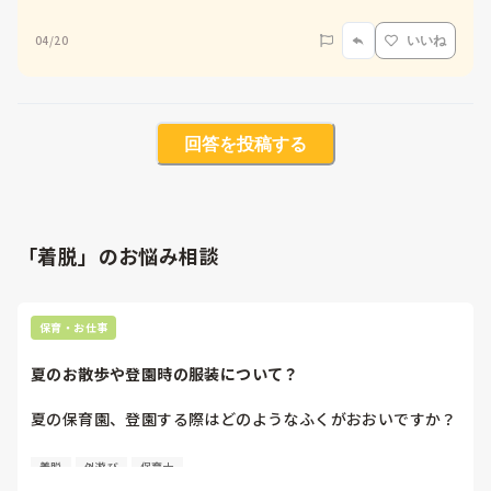
04/20
いいね
回答を投稿する
「着脱」のお悩み相談
保育・お仕事
夏のお散歩や登園時の服装について？
夏の保育園、登園する際はどのようなふくがおおいですか？

保育園内で、長ズボン！などのルールはとくになく、着脱し
着脱
外遊び
保育士
やすい服などの一般的なお願いをしています。
