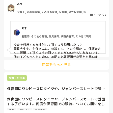
入園してもう1年経つのに言葉でも写真や絵カードでも全く
めりー
通用しなくて、一日の流れも全く理解できていません。

保育士, 幼稚園教諭, その他の職種, 保育園, 公立保育園, 認可
今は少人数保育なので着いていてあげれますが、夏頃にマン
4
・
04/01
保育園, 認可外保育園, 病院内保育, その他の職場, 小規模認可
モス園に転園予定です。

保育園
保護者にもいろいろオブラートに包みながら、難しいことが
あす
多いと伝えていますが、｢ゆっくりなんですよね〜｣と全く焦
看護師, その他の職種, 病児保育, 病院内保育, その他の職場
ることも無く、｢家でもそうなんです〜、でも特には困って
ないです｣と言われお手上げです…。

療育を利用するか検討して頂くよう説明したら？　　　

園長先生や、主任さんに、相談して、上の立場から、保護者さ
子どもはいつも困り顔で助けてあげたいけど、考えつくこと
んに説明して頂くようお願いする方がいいかも知れないです。
は全てしたつもりです。何かできることはないでしょうか？
他の子どもさんとの違い、加配の必要説明が必要だと思いま
す。
回答をもっと見る
保育・お仕事
保育園にワンピースにタイツや、ジャンバースカートで登園
する子がいます。...
保育園にワンピースにタイツや、ジャンバースカートで登園
する子がいます。何度か保育園での服装についてお願いをし
ていますが、全く聞く耳を持ってくれません。滑る、引っか
着脱
おたより
園長先生