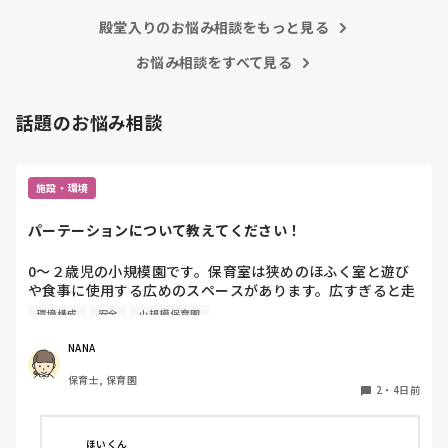
殿堂入りのお悩み相談をもっと見る
お悩み相談をすべて見る
話題のお悩み相談
施設・環境
パーテーションについて教えてください！
0〜２歳児の小規模園です。保育室は狭めのほふく室と遊び
や食事に使用する広めのスペースがあります。広すぎると走
り回ったりして落ち着かないので、活動によってパーテーシ
環境構成
安全
小規模保育園
ョンで仕切っています。このパーテーションがウレタンのよ
うな素材で軽いので、ちょっと体が当たると倒れたり、つか
NANA
まり立ちが不安定な子にとっては共倒れになったりで危険で
保育士, 保育園
す。かと言って固定してしまうと活動によって柔軟に移動す
2
・
4日前
ることができなくなってしまうし…以前勤務していた園では
しっかりした重いものを置いていましたが、移動が大変で使
い勝手が悪く、子どもがぶつかって倒れた時に怖い思いをし
ほいくん