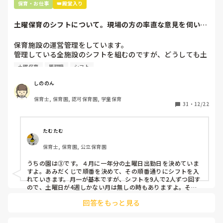
保育・お仕事
👑殿堂入り
土曜保育のシフトについて。現場の方の率直な意見を伺いた
いです。
保育施設の運営管理をしています。

管理している全施設のシフトを組むのですが、どうしても土
曜保育だけは入れる方が少なく、いつも苦労しています。

土曜保育
管理職
シフト
応募の段階では皆、月1〜2回の土曜出勤があることに同意し
て入職しているはずですが、いざ勤務が始まると一日も土曜
しののん
出勤が出来ない方ばかりです。

保育士, 保育園, 認可保育園, 学童保育
31
・
12/22
そこで、

①土曜日の希望休は2日まで、と制限をかける

②毎月、必ず土曜保育に入ることのできる日を1日だけピッ
たむたむ
クアップしてもらう

保育士, 保育園, 公立保育園
③仮シフトが出た時、土曜出勤が難しければ自身で代わりの
人を交渉して見つけてもらう

うちの園は③です。４月に一年分の土曜日出勤日を決めていま
すよ。あみだくじで順番を決めて、その順番通りにシフトを入
上記のいずれかの対策を取り入れることを考えています。

れていきます。月一が基本ですが、シフトを9人で2人ずつ回す
ので、土曜日が4週しかない月は無しの時もありますよ。その
土曜日が出られない人は、同じシフト時間の人と自分で交代し
是非、現場の方の意見をお聞かせください。
回答をもっと見る
て貰い、主任に報告してます。