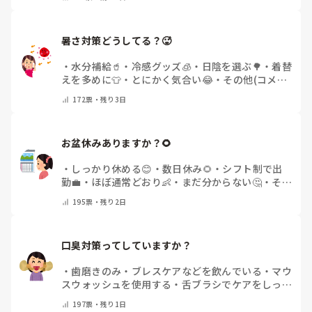
暑さ対策どうしてる？🥵
・
水分補給🥤
・
冷感グッズ🧊
・
日陰を選ぶ🌳
・
着替
えを多めに👕
・
とにかく気合い😂
・
その他(コメン
トで教えてください)
172
票・
残り3日
お盆休みありますか？🌻
・
しっかり休める😊
・
数日休み🌻
・
シフト制で出
勤💼
・
ほぼ通常どおり👶
・
まだ分からない🤔
・
その
他(コメントで教えてください)
195
票・
残り2日
口臭対策ってしていますか？
・
歯磨きのみ
・
ブレスケアなどを飲んでいる
・
マウ
スウォッシュを使用する
・
舌ブラシでケアをしっか
りする
・
フリスクをかじる
・
気にしたことない
・
そ
197
票・
残り1日
の他(コメントで教えて下さい)