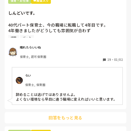
保育・お仕事
👑殿堂入り
しんどいです。
40代パート保育士、今の職場に転職して4年目です。

4年働きましたがどうしても雰囲気が合わず

退職しようと思っています。

退職
パート
周りの職員は、勤続10年以上から何十年という先生がほとん
晴れたらいいね
どです。

保育士, 認可保育園
保護者子どもの愚痴悪口が多く、

19
・
01/02
子どもの前でも

今で言う不適切保育も　

仕方ないよね

らい
もう何も言わずに

保育士, 保育園
子どもの言いなりになればいいんだね

などいう意見で…

辞めることは逃げではありませんよ。

よくない環境なら早目に違う職場に変えればいいと思います。
上の先生に相談することは難しそうです。

主任は同じ考えですし、園長は不在のことが多いです。

回答をもっと見る
最後の職場にしようと思っていましたが

正直苦しい。

辞めることは逃げ、と、過去辞めた人も何年も言われ続けて