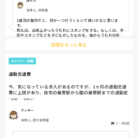
ぽんた
保育士, 保育園
1歳児の製作だと、何か一つ行うくらいで良いかなと思いま
す。

例えば、出来上がったうちわにスタンプをする。もしくは、手
形やスタンプなどを子どもがしたものを、後からうちわの形に
切る。1歳児なんて集中できないです。興味を持って来てくれ
回答をもっと見る
ただけで十分です。

お部屋では、ビニールシートを敷いて、片栗粉粘土、寒天や春
雨遊び、氷遊び、など間食遊びをたくさん行っています。

キャリア・転職
ホールに行っているクラスにお邪魔するのも良いかなと思いま
通勤交通費
す！いつもと違うおもちゃ、室内に興味津々です！
今、気になっている求人があるのですが、1ヶ月の通勤交通
費に上限があり、自宅の最寄駅から園の最寄駅までの通勤定
期代が5,000円ほどオーバーします

転職
保育士
たかが5,000円と考えるか…

私としてはなかなか大きい金額なので、この時点で応募を迷
クッキー
っているのですが、皆さんならどうしますか？
保育士, 認可保育園
1
・
4日前