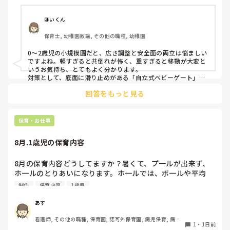
しっかりした重いものを置いていましたが、移動が大変で使
い勝手が悪く、子どもがぶつかって倒れた時に怖い思いをし
ほいくん
ました。

保育士, 幼稚園教諭, その他の職種, 幼稚園
皆さんの園ではどんなもので工夫されていますか？
0〜2歳児の小規模園だと、広さ調整と安全面の両立は悩ましい
ですよね。軽すぎると共倒れが怖く、重すぎると移動が大変と
いうお気持ち、とてもよく分かります。

対策として、底面に滑り止めがある「自立式ベビーゲート」な
ら、つかまり立ちでも倒れにくく移動も楽でおすすめです。ま
回答をもっと見る
た、ストッパー付きキャスターをつけたロー棚を仕切りにすれ
ば、倒れず収納にもなって一石二鳥です。

今のウレタン製を活かすなら、壁や固定家具で挟む配置にした
り、脚元に水入りペットボトルなどの重りを付けて補強してみ
保育・お仕事
てくださいね。安全で使いやすい方法が見つかるよう応援して
8月.1歳児の保育内容
8月の保育内容どうしてますか？暑くて、プ一ルが出来ず、
ホ一ルのとりあいになります。ホ一ルでは、ボ一ルや平均
台、風船で遊んでいます。製作で、うちわや望遠鏡や風鈴🎐
制作
保育内容
1歳児
製作をしたりしますが、なかなか、集中できません。1歳児
クラスです、玩具で遊ばせながら、何人かずつよんで、やっ
あす
ています。何か、いいアイデアや、工夫など、何でもいいの
看護師, その他の職種, 保育園, 認可外保育園, 病児保育, 病院
で、教えて下さい。
1
・
1日前
内保育, その他の職場