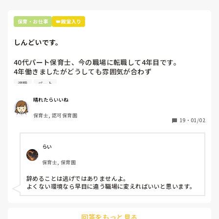
保育・お仕事
👑殿堂入り
しんどいです。
40代パート保育士、今の職場に転職して4年目です。

4年働きましたがどうしても雰囲気が合わず

退職しようと思っています。

退職
パート
周りの職員は、勤続10年以上から何十年という先生がほとん
晴れたらいいね
どです。

保育士, 認可保育園
保護者子どもの愚痴悪口が多く、

19
・
01/02
子どもの前でも

今で言う不適切保育も　

仕方ないよね

らい
もう何も言わずに

保育士, 保育園
子どもの言いなりになればいいんだね

などいう意見で…

辞めることは逃げではありませんよ。

よくない環境なら早目に違う職場に変えればいいと思います。
上の先生に相談することは難しそうです。

主任は同じ考えですし、園長は不在のことが多いです。

回答をもっと見る