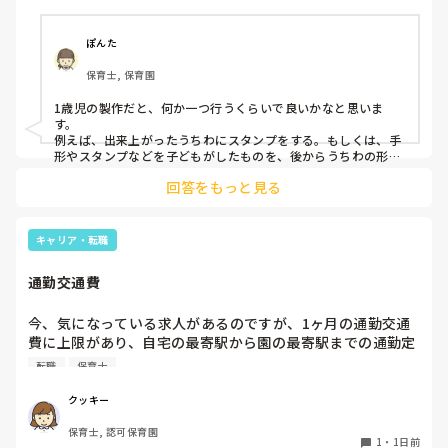
ぽんた
保育士, 保育園
1歳児の製作だと、何か一つ行うくらいで良いかなと思いま
す。

例えば、出来上がったうちわにスタンプをする。もしくは、手
形やスタンプなどを子どもがしたものを、後からうちわの形に
切る。1歳児なんて集中できないです。興味を持って来てくれ
回答をもっと見る
ただけで十分です。

お部屋では、ビニールシートを敷いて、片栗粉粘土、寒天や春
雨遊び、氷遊び、など間食遊びをたくさん行っています。

キャリア・転職
ホールに行っているクラスにお邪魔するのも良いかなと思いま
通勤交通費
す！いつもと違うおもちゃ、室内に興味津々です！
今、気になっている求人があるのですが、1ヶ月の通勤交通
費に上限があり、自宅の最寄駅から園の最寄駅までの通勤定
期代が5,000円ほどオーバーします

転職
保育士
たかが5,000円と考えるか…

私としてはなかなか大きい金額なので、この時点で応募を迷
クッキー
っているのですが、皆さんならどうしますか？
保育士, 認可保育園
1
・
1日前