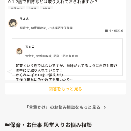
0.1.2歳で知育などは取り入れておられますか？

だから、奇声を発している、発するようになる、って考えてま
私の園では数字などに興味を持てるような言葉かけや制作を
すか？

言葉かけ
2歳児
1歳児
取り入れています。

それは、事実ですか？

思い込みも、多少入っているような気がします。

小さい子に難しいな、、と私は思うのですが、

ちょん
もちろん家庭環境、育ちの背景を加味して考えることも必要で
他の園ではどうなのかお聞きしたいです。
すが、

保育士, 幼稚園教諭, 小規模認可保育園
4
・
06/16
イヤイヤ期という時期にあるならば、視点を変えてみることも
大切ですよ。

もし、書いてある通りになっていることが原因ならば、家庭と
ちょこ
の連携、日頃のやりとり、対応の共有が必要になってきますか
ら。
保育士, 幼稚園教諭, 認証・認定保育園
知育という程ではないですが、興味がもてるように自然と遊び
の中には取り入れています！

かくれんぼで10まで数えたり

手作り玩具に色や数字を用いたり

●▲■をお部屋の中で探すゲームをしたり…

回答をもっと見る
がっつりお勉強ではないですが

子どもの興味に合わせて取り入れてます😊
「言葉かけ」のお悩み相談をもっと見る
👑保育・お仕事 殿堂入りお悩み相談