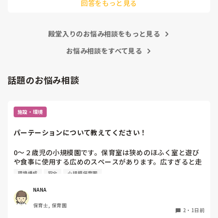
回答をもっと見る
あまりご無理されませんよう…😢
殿堂入りのお悩み相談をもっと見る
お悩み相談をすべて見る
話題のお悩み相談
施設・環境
パーテーションについて教えてください！
0〜２歳児の小規模園です。保育室は狭めのほふく室と遊び
や食事に使用する広めのスペースがあります。広すぎると走
り回ったりして落ち着かないので、活動によってパーテーシ
環境構成
安全
小規模保育園
ョンで仕切っています。このパーテーションがウレタンのよ
うな素材で軽いので、ちょっと体が当たると倒れたり、つか
NANA
まり立ちが不安定な子にとっては共倒れになったりで危険で
保育士, 保育園
す。かと言って固定してしまうと活動によって柔軟に移動す
2
・
1日前
ることができなくなってしまうし…以前勤務していた園では