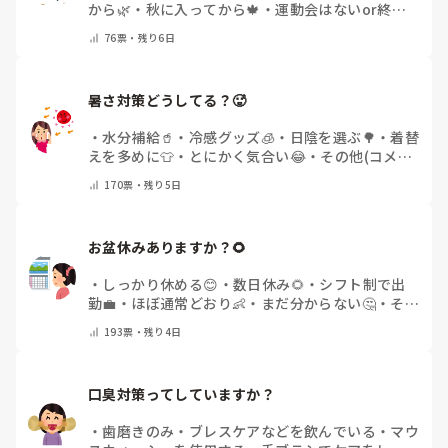
から🌿
・
秋に入ってから🍁
・
運動会はないor終わ
った✨
・
その他(コメントで教えてください)
76
票・
残り6日
暑さ対策どうしてる？🥵
・
水分補給🥤
・
冷感グッズ🧊
・
日陰を選ぶ🌳
・
着替
えを多めに👕
・
とにかく気合い😂
・
その他(コメン
トで教えてください)
170
票・
残り5日
お盆休みありますか？🌻
・
しっかり休める😊
・
数日休み🌻
・
シフト制で出
勤💼
・
ほぼ通常どおり👶
・
まだ分からない🤔
・
その
他(コメントで教えてください)
193
票・
残り4日
口臭対策ってしていますか？
・
歯磨きのみ
・
ブレスケアなどを飲んでいる
・
マウ