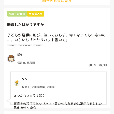
回答をもっと見る
て貰い、主任に報告してます。
保育・お仕事
👑殿堂入り
転職したばかりですが
子どもが勝手に転び、泣いておらず、赤くなってもいないの
に、いちいち「ヒヤリハット書いて」

と書かされ

休憩
園長先生
退職
休憩時間に書くしかなく、辛いです

（そう言う本人は書かない）

ぽち
保育士, 保育園
しかも、上司に↑この内容でも

22
・
04/18
「どうしたらなくせるか」

ちゃんと考えて対策を練って書き込むようにと。

呼ばれて一緒に対策を考えさせられること多数

りん
保育士, 幼稚園教諭, 幼稚園
これだけで30〜40分拘束されて辛いです

おつかれさまです🙇🏻‍♀️

皆さんの園はどうですか?
正直その程度でヒヤリハット書かせられるのは嫌がらせとしか
思えません😭💦

他の先生方も同様のことをされているのでしょうか？
