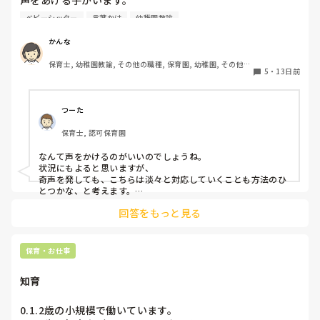
声をあげる子がいます。

家庭では一人っ子で、おうちの人がみなまで言わずとも汲み
ベビーシッター
言葉かけ
幼稚園教諭
取り、こどもに合わせちゃうので、嫌=奇声で言うこと聞い
てもらえるになっています。

かんな
言わないとわからないし、ダメなこともあるよって

保育士, 幼稚園教諭, その他の職種, 保育園, 幼稚園, その他の
なんて声かけるのが良いのでしょうか…
5
・
13日前
職場
つーた
保育士, 認可保育園
なんて声をかけるのがいいのでしょうね。

状況にもよると思いますが、

奇声を発しても、こちらは淡々と対応していくことも方法のひ
とつかな、と考えます。

回答をもっと見る
そのキャーッは、何かな？

って。イヤイヤ期？まだまだ語彙が少ないから、感情を言葉に
変換するのも難しいところがありますよね。

保育・お仕事
機嫌のいい時？など、自然な関わりができる時には、「何かあ
ったらキャーッって言うよりお話してくれたら嬉しいな〜」み
知育
たいにコミュニケーションをしておくのもいいだろうし。

それから、

0.1.2歳の小規模で働いています。

家庭では一人っ子、おうちの人が子どもに合わせちゃう、
