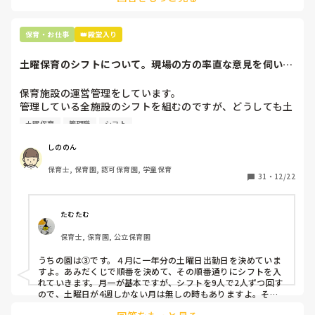
最後の職場にしようと思っていましたが

正直苦しい。

辞めることは逃げ、と、過去辞めた人も何年も言われ続けて
保育・お仕事
👑殿堂入り
土曜保育のシフトについて。現場の方の率直な意見を伺いた
いです。
保育施設の運営管理をしています。

管理している全施設のシフトを組むのですが、どうしても土
曜保育だけは入れる方が少なく、いつも苦労しています。

土曜保育
管理職
シフト
応募の段階では皆、月1〜2回の土曜出勤があることに同意し
て入職しているはずですが、いざ勤務が始まると一日も土曜
しののん
出勤が出来ない方ばかりです。

保育士, 保育園, 認可保育園, 学童保育
31
・
12/22
そこで、

①土曜日の希望休は2日まで、と制限をかける

②毎月、必ず土曜保育に入ることのできる日を1日だけピッ
たむたむ
クアップしてもらう

保育士, 保育園, 公立保育園
③仮シフトが出た時、土曜出勤が難しければ自身で代わりの
人を交渉して見つけてもらう

うちの園は③です。４月に一年分の土曜日出勤日を決めていま
すよ。あみだくじで順番を決めて、その順番通りにシフトを入
上記のいずれかの対策を取り入れることを考えています。

れていきます。月一が基本ですが、シフトを9人で2人ずつ回す
ので、土曜日が4週しかない月は無しの時もありますよ。その
土曜日が出られない人は、同じシフト時間の人と自分で交代し
是非、現場の方の意見をお聞かせください。