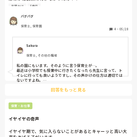
ごちそう様まで我慢できないの！？と子ども達に言っていま
言葉かけ
5歳児
した。我慢しなさいと。

小学生になったらいけないよとその保育の声かけ合ってます
パグパグ
か！？
保育士, 保育園
4
・
05/28
Sakura
保育士, その他の職場
私の園にもいます。そのように言う保育士が…。

最近は小学校でも授業中に行きたくなったら先生に言って、ト
イレに行っても良いようですし、その声かけの仕方は適切では
ないですよね。

トイレに行かせず我慢させるのって違いますよね…。

回答をもっと見る
食事中に行くのはマナーとしては良くはないですが、次から給
食前に行っておこうねとかで良くないですか？
保育・お仕事
イヤイヤの奇声
イヤイヤ期で、気に入らないことがあるとキャーッと高い大