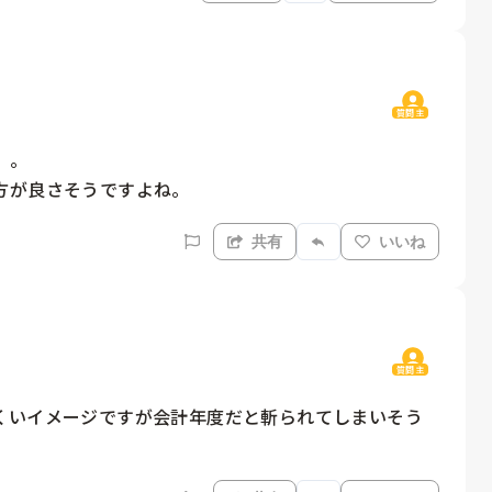
質問主
。

方が良さそうですよね。
共有
いいね
質問主
くいイメージですが会計年度だと斬られてしまいそう