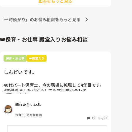
回答をもっと見る
「一時預かり」のお悩み相談をもっと見る
👑保育・お仕事 殿堂入りお悩み相談
保育・お仕事
👑殿堂入り
しんどいです。
40代パート保育士、今の職場に転職して4年目です。

4年働きましたがどうしても雰囲気が合わず

退職
パート
退職しようと思っています。

晴れたらいいね
周りの職員は、勤続10年以上から何十年という先生が
ほとんどです。

保育士, 認可保育園
保護者子どもの愚痴悪口が多く、

19
・
01/02
子どもの前でも

今で言う不適切保育も　
