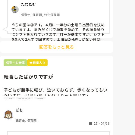
たむたむ
①土曜日の希望休は2日まで、と制限をかける

②毎月、必ず土曜保育に入ることのできる日を1日だ
保育士, 保育園, 公立保育園
けピックアップしてもらう

③仮シフトが出た時、土曜出勤が難しければ自身で代
うちの園は③です。４月に一年分の土曜日出勤日を決め
わりの人を交渉して見つけてもらう

ていますよ。あみだくじで順番を決めて、その順番通り
にシフトを入れていきます。月一が基本ですが、シフト
上記のいずれかの対策を取り入れることを考えていま
を9人で2人ずつ回すので、土曜日が4週しかない月は無
しの時もありますよ。その土曜日が出られない人は、同
す。

回答をもっと見る
じシフト時間の人と自分で交代して貰い、主任に報告し
てます。
是非、現場の方の意見をお聞かせください。
保育・お仕事
👑殿堂入り
転職したばかりですが
子どもが勝手に転び、泣いておらず、赤くなってもい
ないのに、いちいち「ヒヤリハット書いて」

休憩
園長先生
退職
と書かされ

休憩時間に書くしかなく、辛いです

ぽち
（そう言う本人は書かない）

保育士, 保育園
しかも、上司に↑この内容でも

22
・
04/18
「どうしたらなくせるか」
