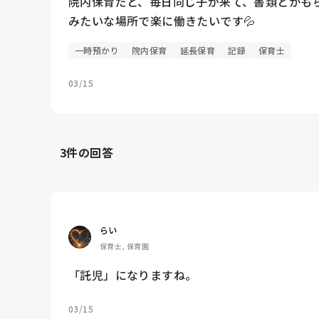
院内保育だと、毎日同じ子が来て、書類とかも
みたいな場所で楽に働きたいです💦
一時預かり
院内保育
延長保育
記録
保育士
03/15
3
件の回答
らい
保育士, 保育園
「託児」になりますね。
03/15