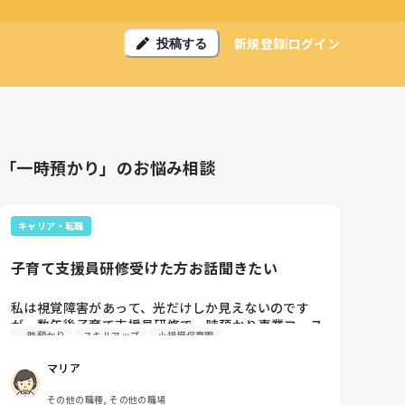
新規登録
ログイン
投稿する
「一時預かり」のお悩み相談
キャリア・転職
子育て支援員研修受けた方お話聞きたい
私は視覚障害があって、光だけしか見えないのです
が、数年後子育て支援員研修で一時預かり事業コース
一時預かり
スキルアップ
小規模保育園
を受けたいと思っていますが、取られた方いますか？
マリア
その他の職種, その他の職場