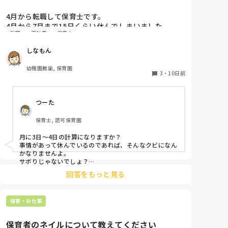
4月から転職して保育士です。

4月から7月まで15日くらい休んでしまいました。

転職
正社員
保育士
同じクラスの先生いるのですが、いい気しないと思い
ます。やめた方がいいですかね？また、クビになりま
しなもん
すかね？
幼稚園教諭, 保育園
3
・
10日前
つーた
保育士, 認可保育園
月に3日〜4日の計算になりますか？

事情があって休んでいるのであれば、そんなクビになん
かなりませんよ。

サボりじゃないでしょ？

回答をもっと見る
同じクラスの先生が、もしも今後、いい気がしないと言
葉にしてきたり、冷たくあたるなど態度にひどく変化が
あることが出てきたら、その時には、話をして必要に応
保育・お仕事
じて謝るなりすればいいと思います。

何も起きていない段階で、考えを深めすぎてしまうよ
保育者のネイルについて教えてください
り、これからの振る舞いだと思いますよ。
