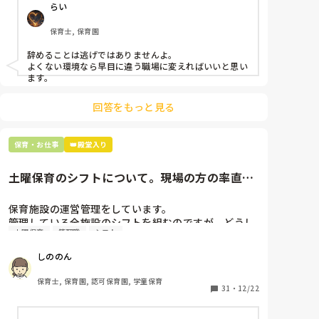
らい
仕方ないよね

もう何も言わずに

保育士, 保育園
子どもの言いなりになればいいんだね

などいう意見で…

辞めることは逃げではありませんよ。

よくない環境なら早目に違う職場に変えればいいと思い
上の先生に相談することは難しそうです。

ます。
主任は同じ考えですし、園長は不在のことが多いで
す。

回答をもっと見る
最後の職場にしようと思っていましたが

正直苦しい。

保育・お仕事
👑殿堂入り
辞めることは逃げ、と、過去辞めた人も何年も言われ
土曜保育のシフトについて。現場の方の率直な
意見を伺いたいです。
保育施設の運営管理をしています。

管理している全施設のシフトを組むのですが、どうし
土曜保育
管理職
シフト
ても土曜保育だけは入れる方が少なく、いつも苦労し
ています。

しののん
応募の段階では皆、月1〜2回の土曜出勤があることに
同意して入職しているはずですが、いざ勤務が始まる
保育士, 保育園, 認可保育園, 学童保育
と一日も土曜出勤が出来ない方ばかりです。

31
・
12/22
そこで、
