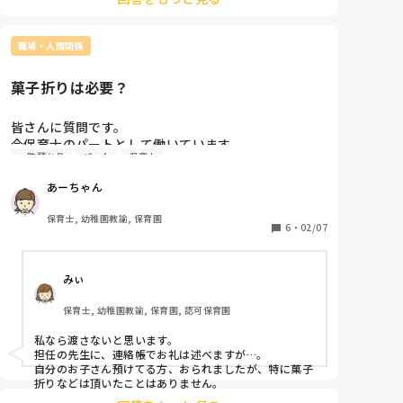
ないのは完全に園側のマネジメント不足。来月で辞める
っていう決断は、自分の心を守るための大正解の選択で
すよ！

職場・人間関係
残りの期間は、もう園のために悩むのはストップ。次の
職場への「エネルギー充電期間」と割り切りましょう。
ただ座って見守るだけの時間や動画視聴って、忙しいこ
菓子折りは必要？
と以上に心がすり減って退屈なものです。

だからこそ、ノートとペンを持って「真剣に研修を受け
ているフリ」をしながら、次の職場で使えそうなヒント
皆さんに質問です。

をこっそり盗む、自分のためだけの時間に変えてやりま
今保育士のパートとして働いています。

せんか？

一時預かり
パート
保育士
働いている園の2歳児クラスに一時預かりという

往復80分の通勤時間も、今の園の愚痴を考えるのはも
名目で自分の子どもを預けながら働いているのです
ったいない。次はどんな良い園を探そうかっていう、ワ
あーちゃん
クワクする作戦会議に使っちゃいましょう。あなたのそ
が、

の優しさと熱意を、両手を広げて待っている園は絶対に
4月から上の子と同じ幼稚園に通わすにあたって

保育士, 幼稚園教諭, 保育園
あります。残りは賢く省エネモードでやり過ごして、大
3月に退園？します。

6
・
02/07
切なパワーを次の未来のためにしっかり温存してくださ
私は来年度もその保育園で働くのですが

みぃ
子どもがお世話になりましたという形で菓子折りなど

渡した方がよいと思いますか？

保育士, 幼稚園教諭, 保育園, 認可保育園
気持ちの部分もあるかと思いますがどうなんだろうと

思い質問させて頂きます。

私なら渡さないと思います。

担任の先生に、連絡帳でお礼は述べますが…。

自分のお子さん預けてる方、おられましたが、特に菓子
折りなどは頂いたことはありません。