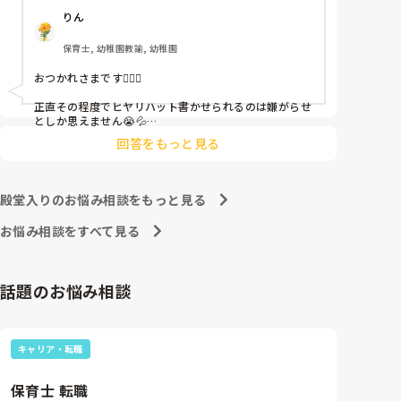
ちゃんと考えて対策を練って書き込むようにと。

りん
呼ばれて一緒に対策を考えさせられること多数

保育士, 幼稚園教諭, 幼稚園
これだけで30〜40分拘束されて辛いです

おつかれさまです🙇🏻‍♀️

皆さんの園はどうですか?
正直その程度でヒヤリハット書かせられるのは嫌がらせ
としか思えません😭💦

他の先生方も同様のことをされているのでしょうか？

回答をもっと見る
あまりご無理されませんよう…😢
殿堂入りのお悩み相談をもっと見る
お悩み相談をすべて見る
話題のお悩み相談
キャリア・転職
保育士 転職