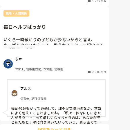
1
・
12/16
職場・人間関係
毎日ヘルプばっかり
いくら一時預かりの子どもが少ないからと言え、

やっぱり少ないからこそ、教えれることって沢山ある
一時預かり
担任
はずやし、それやのに毎日ヘルプの部屋に行ったりす
るただ見守るしかできない。

ちか
ホンマに今の園向いてない気がするし

毎日通勤40分かけていくべきじゃないなて思うし

保育士, 幼稚園教諭, 保育園, 幼稚園
今日少ないから、育児担当の動画みてきて！とか言い
2
・
05/19
出す…わたしはなにしにきた？

ただヘルプと動画みにきた？と思う毎日です。

アルス
まあ派遣で、契約も3ヶ月やし続けるのは無理やな
ぁ〜て思って来月で辞める予定

保育士, 認可保育園
何のために働いてるのかわからん。
毎日40分もかけて通勤して、理不尽な環境のなか、本当
によく耐えてこられましたね。「私は一体なにしにきた
んだろう……」って虚しくなっちゃうのは、あなたが子
どもたちと丁寧に向き合いたいっていう、真っ直ぐで素
敵なプロ意識を持っている証拠です。その熱意を活かせ
回答をもっと見る