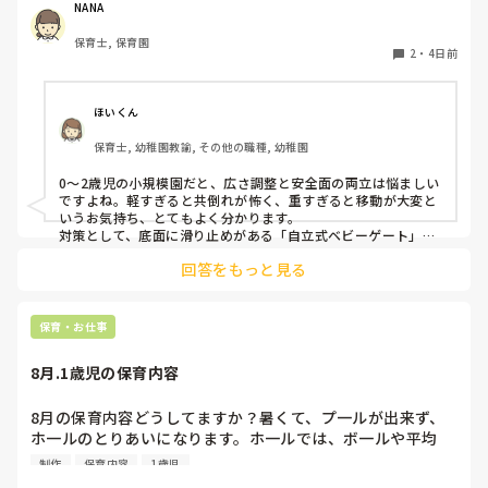
うな素材で軽いので、ちょっと体が当たると倒れたり、つか
NANA
まり立ちが不安定な子にとっては共倒れになったりで危険で
保育士, 保育園
す。かと言って固定してしまうと活動によって柔軟に移動す
2
・
4日前
ることができなくなってしまうし…以前勤務していた園では
しっかりした重いものを置いていましたが、移動が大変で使
い勝手が悪く、子どもがぶつかって倒れた時に怖い思いをし
ほいくん
ました。

保育士, 幼稚園教諭, その他の職種, 幼稚園
皆さんの園ではどんなもので工夫されていますか？
0〜2歳児の小規模園だと、広さ調整と安全面の両立は悩ましい
ですよね。軽すぎると共倒れが怖く、重すぎると移動が大変と
いうお気持ち、とてもよく分かります。

対策として、底面に滑り止めがある「自立式ベビーゲート」な
ら、つかまり立ちでも倒れにくく移動も楽でおすすめです。ま
回答をもっと見る
た、ストッパー付きキャスターをつけたロー棚を仕切りにすれ
ば、倒れず収納にもなって一石二鳥です。

今のウレタン製を活かすなら、壁や固定家具で挟む配置にした
り、脚元に水入りペットボトルなどの重りを付けて補強してみ
保育・お仕事
てくださいね。安全で使いやすい方法が見つかるよう応援して
8月.1歳児の保育内容
8月の保育内容どうしてますか？暑くて、プ一ルが出来ず、
ホ一ルのとりあいになります。ホ一ルでは、ボ一ルや平均
台、風船で遊んでいます。製作で、うちわや望遠鏡や風鈴🎐
制作
保育内容
1歳児
製作をしたりしますが、なかなか、集中できません。1歳児