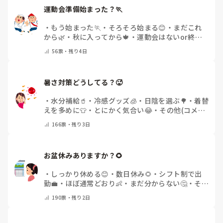
運動会準備始まった？🏃
・
もう始まった🏃
・
そろそろ始まる😊
・
まだこれ
から🌿
・
秋に入ってから🍁
・
運動会はないor終わ
った✨
・
その他(コメントで教えてください)
56
票・
残り4日
暑さ対策どうしてる？🥵
・
水分補給🥤
・
冷感グッズ🧊
・
日陰を選ぶ🌳
・
着替
えを多めに👕
・
とにかく気合い😂
・
その他(コメン
トで教えてください)
166
票・
残り3日
お盆休みありますか？🌻
・
しっかり休める😊
・
数日休み🌻
・
シフト制で出
勤💼
・
ほぼ通常どおり👶
・
まだ分からない🤔
・
その
他(コメントで教えてください)
190
票・
残り2日