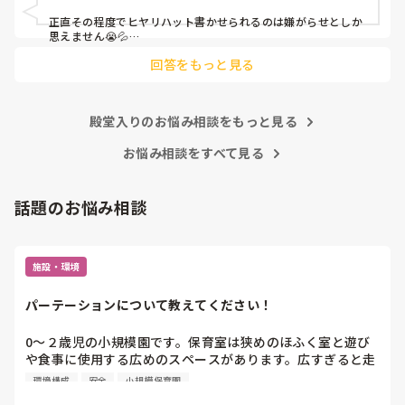
皆さんの園はどうですか?
正直その程度でヒヤリハット書かせられるのは嫌がらせとしか
思えません😭💦

他の先生方も同様のことをされているのでしょうか？

回答をもっと見る
あまりご無理されませんよう…😢
殿堂入りのお悩み相談をもっと見る
お悩み相談をすべて見る
話題のお悩み相談
施設・環境
パーテーションについて教えてください！
0〜２歳児の小規模園です。保育室は狭めのほふく室と遊び
や食事に使用する広めのスペースがあります。広すぎると走
り回ったりして落ち着かないので、活動によってパーテーシ
環境構成
安全
小規模保育園
ョンで仕切っています。このパーテーションがウレタンのよ