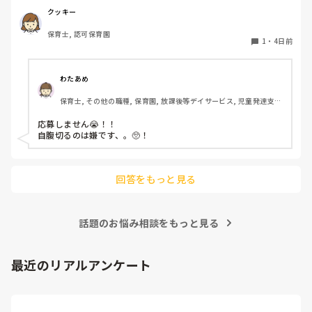
私としてはなかなか大きい金額なので、この時点で応募を迷
クッキー
っているのですが、皆さんならどうしますか？
保育士, 認可保育園
1
・
4日前
わたあめ
保育士, その他の職種, 保育園, 放課後等デイサービス, 児童発達支援
施設
応募しません😭！！

自腹切るのは嫌です、。🥺！

回答をもっと見る
話題のお悩み相談をもっと見る
最近のリアルアンケート