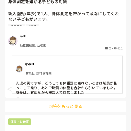
身体測定を嫌がる子どもの対策
新入園児(年少)で1人、身体測定を嫌がって頑なにしてくれ
ない子どもがいます。

そもそも登園してずーっと泣いてて、何するのも嫌、シール
身体計測
3歳児
帳にシールを貼る時だけ座ってくれます。

本人は身体測定が怖いらしいですが、具体的に何が怖いのか
あゆ
はわかりません。

幼稚園教諭, 幼稚園
その子が好きな私物(水筒やハンカチ)を乗せてみても断固拒
2
・
04/11
否でした。

なにか解決策はありますか？
なのは
保育士, 認可保育園
乳児の例ですが、どうしても体重計に乗れないときは職員が抱
っこして乗り、あとで職員の体重を合計から引いていました。
身長は、宥めながら複数人で対応しました。

幼児で身体測定を嫌がる園児の対応をしたことはありません
回答をもっと見る
が、まだ新入園児ということもありますので、ご家庭に事情を
説明し、園に慣れてから月末に行うなどの対応も必要かとは思
います。
保育・お仕事