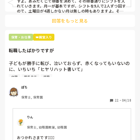
すよ。あみだくじで順番を決めて、その順番通りにシフトを入
上記のいずれかの対策を取り入れることを考えています。

れていきます。月一が基本ですが、シフトを9人で2人ずつ回す
ので、土曜日が4週しかない月は無しの時もありますよ。その
土曜日が出られない人は、同じシフト時間の人と自分で交代し
是非、現場の方の意見をお聞かせください。
回答をもっと見る
て貰い、主任に報告してます。
保育・お仕事
👑殿堂入り
転職したばかりですが
子どもが勝手に転び、泣いておらず、赤くなってもいないの
に、いちいち「ヒヤリハット書いて」

と書かされ

休憩
園長先生
退職
休憩時間に書くしかなく、辛いです

（そう言う本人は書かない）

ぽち
保育士, 保育園
しかも、上司に↑この内容でも

22
・
04/18
「どうしたらなくせるか」

ちゃんと考えて対策を練って書き込むようにと。

呼ばれて一緒に対策を考えさせられること多数

りん
保育士, 幼稚園教諭, 幼稚園
これだけで30〜40分拘束されて辛いです

おつかれさまです🙇🏻‍♀️
