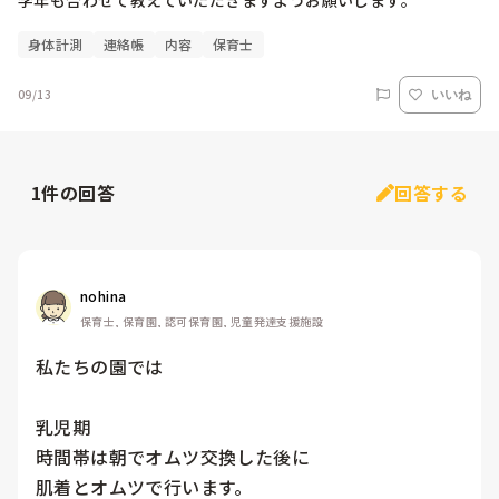
身体計測
連絡帳
内容
保育士
09/13
いいね
1
件の回答
回答する
nohina
保育士, 保育園, 認可保育園, 児童発達支援施設
私たちの園では

乳児期

時間帯は朝でオムツ交換した後に

肌着とオムツで行います。
