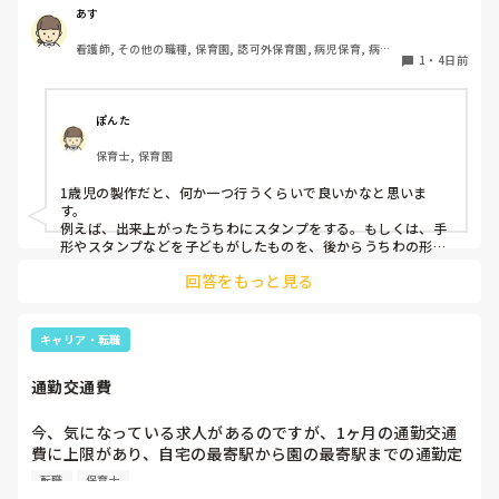
クラスです、玩具で遊ばせながら、何人かずつよんで、やっ
あす
ています。何か、いいアイデアや、工夫など、何でもいいの
看護師, その他の職種, 保育園, 認可外保育園, 病児保育, 病院
で、教えて下さい。
1
・
4日前
内保育, その他の職場
ぽんた
保育士, 保育園
1歳児の製作だと、何か一つ行うくらいで良いかなと思いま
す。

例えば、出来上がったうちわにスタンプをする。もしくは、手
形やスタンプなどを子どもがしたものを、後からうちわの形に
切る。1歳児なんて集中できないです。興味を持って来てくれ
回答をもっと見る
ただけで十分です。

お部屋では、ビニールシートを敷いて、片栗粉粘土、寒天や春
雨遊び、氷遊び、など間食遊びをたくさん行っています。

キャリア・転職
ホールに行っているクラスにお邪魔するのも良いかなと思いま
通勤交通費
す！いつもと違うおもちゃ、室内に興味津々です！
今、気になっている求人があるのですが、1ヶ月の通勤交通
費に上限があり、自宅の最寄駅から園の最寄駅までの通勤定
期代が5,000円ほどオーバーします

転職
保育士
たかが5,000円と考えるか…
