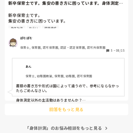
新卒保育士です。集安の書き方に困っています。身体測定の
日のねらいと、環...
新卒保育士です。

集安の書き方に困っています。

身体測定の日の

身体計測
ねらい
環境構成
ねらいと、環境構成と保育士の援助など教えていただきたい
です。
ぽむぽむ
保育士, 保育園, 認可保育園, 認証・認定保育園, 認可外保育園
5
・
08/15
あん
保育士, 幼稚園教諭, 保育園, 幼稚園, 認可保育園
書類の書き方や形式は園によって違うので、参考にならなかっ
たらごめんなさい。

身体測定以外の主活動はありませんか？

そちらの活動をメインに週案を立てても良いかと思います。

回答をもっと見る
その中で、身体測定についても書けば良いと思います。

例えば‥

主活動 : 身体測定･室内遊び(知育玩具)

「身体計測」のお悩み相談をもっと見る
ねらい : 
