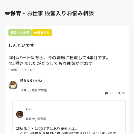
○成長した喜びを保育者や保護者と感じる

○興味を持って遊ぶ

○保育者に見守られながら安心して遊ぶ

👑保育・お仕事 殿堂入りお悩み相談
環境構成 :

○身長計、体重計を用意しておく

○安心して測定出来る環境を整える

○十分な数の玩具を数種類用意しておく

保育・お仕事
👑殿堂入り
○安全に遊んだり、ずりばいやハイハイができる環境を整える

援助 :

○安心できるよう声を掛けたり歌を歌いながら測定する

しんどいです。
○素早くかつ的確に測定できるよう２人体制で行う

○玩具に興味を持てるよう、声掛けをしたり一緒に遊ぶ

40代パート保育士、今の職場に転職して4年目です。

○他児とのトラブルに注意しつつ、関わりの際は仲立ちしたり
優しく見守っていく

4年働きましたがどうしても雰囲気が合わず

退職しようと思っています。

退職
パート
こんな感じですかね？

身体測定を主とした案を立てたことがないので‥

周りの職員は、勤続10年以上から何十年という先生がほとん
晴れたらいいね
他の先生に確認する、下書きを見てもらう などして頂いた方が
どです。

的確かと思います。
保育士, 認可保育園
保護者子どもの愚痴悪口が多く、

19
・
01/02
子どもの前でも

今で言う不適切保育も　

仕方ないよね

らい
もう何も言わずに

保育士, 保育園
子どもの言いなりになればいいんだね

などいう意見で…

辞めることは逃げではありませんよ。

よくない環境なら早目に違う職場に変えればいいと思います。