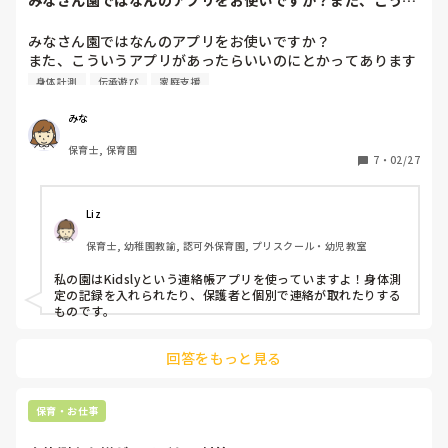
みなさん園ではなんのアプリをお使いですか？また、こうい
うアプリがあった...
みなさん園ではなんのアプリをお使いですか？

また、こういうアプリがあったらいいのにとかってあります
か？
身体計測
伝承遊び
家庭支援
みな
保育士, 保育園
7
・
02/27
Liz
保育士, 幼稚園教諭, 認可外保育園, プリスクール・幼児教室
私の園はKidslyという連絡帳アプリを使っていますよ！身体測
定の記録を入れられたり、保護者と個別で連絡が取れたりする
ものです。
回答をもっと見る
保育・お仕事