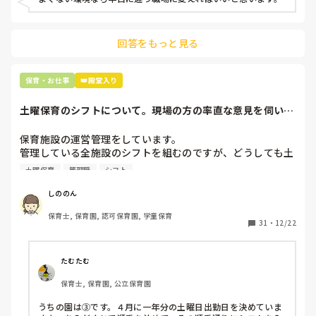
上の先生に相談することは難しそうです。

主任は同じ考えですし、園長は不在のことが多いです。

回答をもっと見る
最後の職場にしようと思っていましたが

正直苦しい。

辞めることは逃げ、と、過去辞めた人も何年も言われ続けて
保育・お仕事
👑殿堂入り
土曜保育のシフトについて。現場の方の率直な意見を伺いた
いです。
保育施設の運営管理をしています。

管理している全施設のシフトを組むのですが、どうしても土
曜保育だけは入れる方が少なく、いつも苦労しています。

土曜保育
管理職
シフト
応募の段階では皆、月1〜2回の土曜出勤があることに同意し
て入職しているはずですが、いざ勤務が始まると一日も土曜
しののん
出勤が出来ない方ばかりです。

保育士, 保育園, 認可保育園, 学童保育
31
・
12/22
そこで、

①土曜日の希望休は2日まで、と制限をかける

②毎月、必ず土曜保育に入ることのできる日を1日だけピッ
たむたむ
クアップしてもらう

保育士, 保育園, 公立保育園
③仮シフトが出た時、土曜出勤が難しければ自身で代わりの
人を交渉して見つけてもらう

うちの園は③です。４月に一年分の土曜日出勤日を決めていま