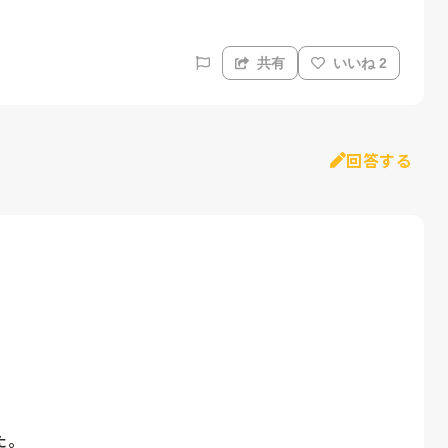
共有
いいね 2
回答する


。
