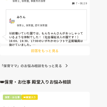
保育士, 保育園, 事業所内保育
正社員の先生が1人もいないことに正直不安がありま
7
・
08/19
す。全員パートだと誰が進めるのか…というのも曖昧
で適当なので、それにも少し困っています。

みりん
企業主導型の園ということもあるかもしれませんが…

保育士, 保育園, 認可保育園
おかえりの会後の人員体制、教えて頂けると嬉しいで
す。
以前働いていた園では、もんちゃんさんがおっしゃって
いるような体制でした！（社会福祉法人の園です！）

16:00、16:30、17:00のいずれかのシフトで正規職員は
抜けていました。

パートの保育者の方もベテランの方が多く、信頼しあっ
回答をもっと見る
ており、連携もとれていたので問題は無かったです！

子どもたちもそんな雰囲気を感じているからか、パート
の職員の方々のことが大好きでしたよ！

何かあればすぐに正規職員の方が来てくれるのであれ
「保育ママ」のお悩み相談をもっと見る
ば、体制としては問題ないように思います。あとはお互
いの信頼関係ですね。

だれが進めるかという点に関してもコミュニケーション
👑保育・お仕事 殿堂入りお悩み相談
だと思うので、不安な気持ちもとってもわかりますが、
せっかくならば、正職員がいない場で思うままに子ども
たちと楽しんでみてはどうかなと思いました♩

回答になっているかわかりませんが…！
保育・お仕事
👑殿堂入り