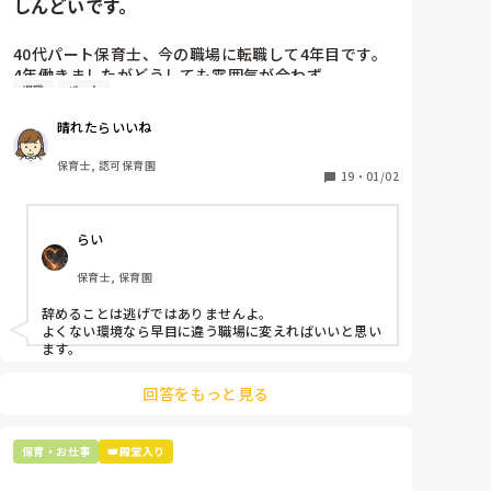
しんどいです。
40代パート保育士、今の職場に転職して4年目です。

4年働きましたがどうしても雰囲気が合わず

退職
パート
退職しようと思っています。

晴れたらいいね
周りの職員は、勤続10年以上から何十年という先生が
ほとんどです。

保育士, 認可保育園
保護者子どもの愚痴悪口が多く、

19
・
01/02
子どもの前でも

今で言う不適切保育も　

らい
仕方ないよね

もう何も言わずに

保育士, 保育園
子どもの言いなりになればいいんだね

などいう意見で…

辞めることは逃げではありませんよ。

よくない環境なら早目に違う職場に変えればいいと思い
上の先生に相談することは難しそうです。

ます。
主任は同じ考えですし、園長は不在のことが多いで
す。

回答をもっと見る
最後の職場にしようと思っていましたが

正直苦しい。

保育・お仕事
👑殿堂入り
辞めることは逃げ、と、過去辞めた人も何年も言われ