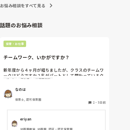
お悩み相談をすべて見る
話題のお悩み相談
保育・お仕事
チームワーク、いかがですか？
新年度から４ヶ月が経ちましたが、クラスのチームワ
ークはどうですか？私がパートとして関わっているク
パート
正社員
幼稚園教諭
ラスでは、正社員の連携が取れておらずギクシャクし
ています。ボス的な保育士が仕切っていて、他に組ん
なのは
でいる職員の出る幕がないという形です。もう少しチ
ーム保育が出来たら肩の力が抜けて楽なんじゃないか
保育士, 認可保育園
なぁと思います。

2
・
5日前
皆さんのクラスはいかがですか？
eriyan
幼稚園教諭, 幼稚園, 認証・認定保育園