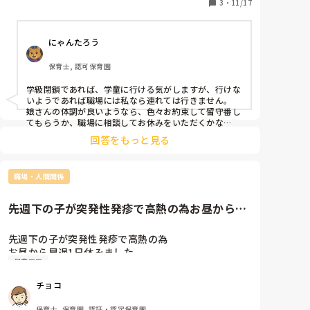
「正規の保育士」だが娘はキッズにも行けないし

3
・
11/17
みなさんはどうしてますか？

にゃんたろう
お弁当を持たせて、一日保育園で過ごす❓

園長に連絡してみますが、、、。
保育士, 認可保育園
学級閉鎖であれば、学童に行ける気がしますが、行けな
いようであれば職場には私なら連れては行きません。

娘さんの体調が良いようなら、色々お約束して留守番し
てもらうか、職場に相談してお休みをいただくかな
ぁ。。

回答をもっと見る
1日は心配であれば、午前中だけ娘さんにがんばっても
らって出勤し、午後から半休いただくとか。

職場の雰囲気にもよりますが・・・前例があるなら可能
職場・人間関係
なのかな？

コロナ渦ではよく、元気なのに濃厚接触でお休みしなく
先週下の子が突発性発疹で高熱の為お昼から早
てはならないことが多々あり、留守番を早くから経験さ
退1日休みました。土日で下が...
せちゃいました。数時間はお勉強するとか、ゲームや
YouTubeは何時ならいいよとか、家から出ないとかお
先週下の子が突発性発疹で高熱の為

お昼から早退1日休みました。

保育ママ
土日で下がって今度は今週一発目から

上の子が高熱😭仕事お休みしすぎて

チョコ
行きづらさがある。。
保育士, 保育園, 認証・認定保育園