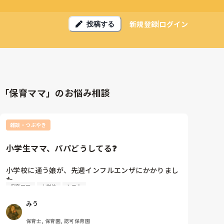
新規登録
ログイン
投稿する
「保育ママ」のお悩み相談
雑談・つぶやき
小学生ママ、パパどうしてる❓
小学校に通う娘が、先週インフルエンザにかかりまし
た。

保育ママ
小学校
シフト
やっと今日から登園！と思ったら、先程すぐーるにて
明日から学級閉鎖となりました。

みう
私はインフルエンザにならず明日から出勤

保育士, 保育園, 認可保育園