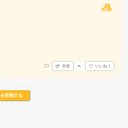
質問主
共有
いいね 1
を投稿する