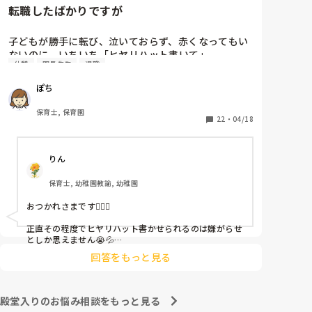
転職したばかりですが
子どもが勝手に転び、泣いておらず、赤くなってもい
ないのに、いちいち「ヒヤリハット書いて」

休憩
園長先生
退職
と書かされ

休憩時間に書くしかなく、辛いです

ぽち
（そう言う本人は書かない）

保育士, 保育園
しかも、上司に↑この内容でも

22
・
04/18
「どうしたらなくせるか」

ちゃんと考えて対策を練って書き込むようにと。

りん
呼ばれて一緒に対策を考えさせられること多数

保育士, 幼稚園教諭, 幼稚園
これだけで30〜40分拘束されて辛いです

おつかれさまです🙇🏻‍♀️

皆さんの園はどうですか?
正直その程度でヒヤリハット書かせられるのは嫌がらせ
としか思えません😭💦

他の先生方も同様のことをされているのでしょうか？

回答をもっと見る
あまりご無理されませんよう…😢
殿堂入りのお悩み相談をもっと見る