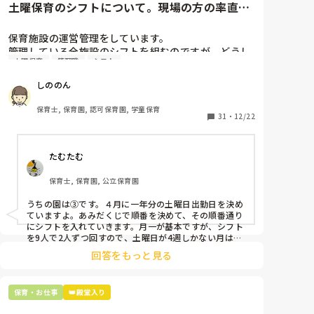
土曜保育のシフトについて。現場の方の率直な
意見を伺いたいです。
保育施設の運営管理をしています。

管理している全施設のシフトを組むのですが、どうし
土曜保育
管理職
シフト
ても土曜保育だけは入れる方が少なく、いつも苦労し
ています。

しののん
応募の段階では皆、月1〜2回の土曜出勤があることに
同意して入職しているはずですが、いざ勤務が始まる
保育士, 保育園, 認可保育園, 学童保育
と一日も土曜出勤が出来ない方ばかりです。

31
・
12/22
そこで、

たむたむ
①土曜日の希望休は2日まで、と制限をかける

②毎月、必ず土曜保育に入ることのできる日を1日だ
保育士, 保育園, 公立保育園
けピックアップしてもらう

③仮シフトが出た時、土曜出勤が難しければ自身で代
うちの園は③です。４月に一年分の土曜日出勤日を決め
わりの人を交渉して見つけてもらう

ていますよ。あみだくじで順番を決めて、その順番通り
にシフトを入れていきます。月一が基本ですが、シフト
上記のいずれかの対策を取り入れることを考えていま
を9人で2人ずつ回すので、土曜日が4週しかない月は無
しの時もありますよ。その土曜日が出られない人は、同
す。

回答をもっと見る
じシフト時間の人と自分で交代して貰い、主任に報告し
てます。
是非、現場の方の意見をお聞かせください。
保育・お仕事
👑殿堂入り