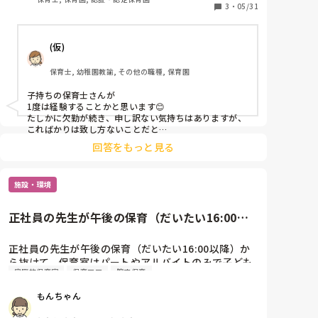
3
・
05/31
(仮)
保育士, 幼稚園教諭, その他の職種, 保育園
子持ちの保育士さんが

1度は経験することかと思います😊

たしかに欠勤が続き、申し訳ない気持ちはありますが、

こればかりは致し方ないことだと

思います😖😖

回答をもっと見る
私もついこの前子どもが胃腸炎を

もらってきて、回り回ってという感じで

施設・環境
1週間弱休みました。

お子さん早く良くなると

正社員の先生が午後の保育（だいたい16:00以
いいですね！

降）から抜けて、保育室は...
お大事になさってください🙏
正社員の先生が午後の保育（だいたい16:00以降）か
ら抜けて、保育室はパートやアルバイトのみで子ども
家庭的保育室
保育ママ
院内保育
達を見ていることが多いです。（正社員の方皆で事務
所で書類をしています。）

もんちゃん
このような園、他にもありますでしょうか？
