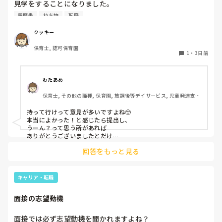
見学をすることになりました。

私としては求人に応募したという認識ですが、『園見学をご
履歴書
持ち物
転職
案内させていただきたいです』とのことで持ち物について質
問しましたが、見学なので特にありませんとのこと

クッキー
保育士, 認可保育園
このような場合は本当に見学だけで終了なのでしょうか？

1
・
3日前
それとも、やはり履歴書や職務経歴書を持参した方が良いの
でしょうか？
わたあめ
保育士, その他の職種, 保育園, 放課後等デイサービス, 児童発達支援
施設
持って行けって意見が多いですよね🥺

本当によかった！と感じたら提出し、

うーん？って思う所があれば

ありがとうございましたとだけ

伝えて個人情報の履歴書は渡さず帰ります🥺！

回答をもっと見る
一応、持参の準備だけはしときます！

キャリア・転職
面接の志望動機
面接では必ず志望動機を聞かれますよね？
