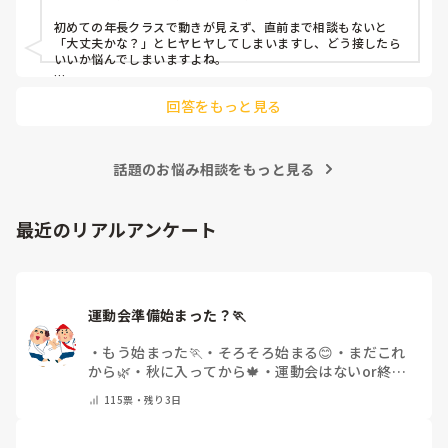
対応にも悩みます。
初めての年長クラスで動きが見えず、直前まで相談もないと
「大丈夫かな？」とヒヤヒヤしてしまいますし、どう接したら
いいか悩んでしまいますよね。

後輩側は「何が分からないかも分からない状態」だったり、
回答をもっと見る
「こんなこと聞いたら迷惑かな」と抱え込んでいるケースがと
ても多いです。

待つスタイルから一歩踏み出して、リーダー側から「〇〇の
話題のお悩み相談をもっと見る
件、どこまで進んだ？」「困ってることない？」と具体的に声
をかけて進捗を確認する仕組みを作ってみてください。

「毎日夕方に5分だけ進捗確認の時間を取る」などルール化し
最近のリアルアンケート
てしまうと、後輩も質問しやすくなりますよ。一人で抱え込ま
ず、声をかけやすい雰囲気作りから試してみてくださいね。
運動会準備始まった？🏃
・
もう始まった🏃
・
そろそろ始まる😊
・
まだこれ
から🌿
・
秋に入ってから🍁
・
運動会はないor終わ
った✨
・
その他(コメントで教えてください)
115
票・
残り3日