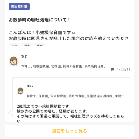
旅行会社さんを通しているので、場所やスケジュールはほとん
感染症対策
どお任せです😅

お散歩時の嘔吐処理について！
６か所くらいをローテーションしています
こんばんは！小規模保育園です☺️

お散歩時に園児さんが嘔吐した場合の対応を教えていただき
たいです！また、お散歩リュックにお散歩時用の嘔吐処理セ
遠足
消毒
散歩
ットなどを入れていますか？入れている場合はどのようなサ
イズで何を持っているか教えていただけると嬉しいです✨️よ
ちま
ろしくお願いいたします😊
保育士, 幼稚園教諭, 幼稚園, 認可外保育園, 事業所内保育, 託
7
・
12/22
児所, 園長, 管理職
ゆい
保育士, 保育園, 公立保育園, 認可保育園, 児童発達支援施設, 小規模
認可保育園
2歳児までの小規模園勤務です。

散歩先の公園での嘔吐、経験があります。

その時はすぐ園長に電話して、嘔吐処理グッズを持参してもら
い

片付けをして園に戻るという形を取りました。

回答をもっと見る
リュックにピューラックスなどは入れていませんが
