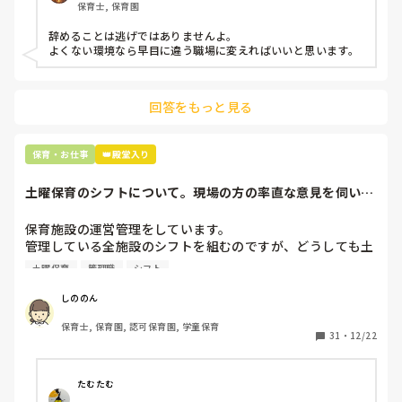
保育士, 保育園
子どもの言いなりになればいいんだね

などいう意見で…

辞めることは逃げではありませんよ。

よくない環境なら早目に違う職場に変えればいいと思います。
上の先生に相談することは難しそうです。

主任は同じ考えですし、園長は不在のことが多いです。

回答をもっと見る
最後の職場にしようと思っていましたが

正直苦しい。

辞めることは逃げ、と、過去辞めた人も何年も言われ続けて
保育・お仕事
👑殿堂入り
土曜保育のシフトについて。現場の方の率直な意見を伺いた
いです。
保育施設の運営管理をしています。

管理している全施設のシフトを組むのですが、どうしても土
曜保育だけは入れる方が少なく、いつも苦労しています。

土曜保育
管理職
シフト
応募の段階では皆、月1〜2回の土曜出勤があることに同意し
て入職しているはずですが、いざ勤務が始まると一日も土曜
しののん
出勤が出来ない方ばかりです。

保育士, 保育園, 認可保育園, 学童保育
31
・
12/22
そこで、

①土曜日の希望休は2日まで、と制限をかける

②毎月、必ず土曜保育に入ることのできる日を1日だけピッ
たむたむ
クアップしてもらう
