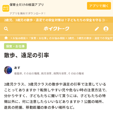
保育士
だけの相談アプリ
アプリで開く
アプリを無料でダウンロード！
2歳児、3歳児の散歩・遠足での安全対策は？子どもたちの安全を守るコツは？
お悩み相談
「保育・お仕事」のお悩み相談
2歳児、3歳児の散歩・遠足での安全対
保育・お仕事
散歩、遠足の引率
あす
看護師, その他の職種, 病児保育, 病院内保育, その他の職場
2歳児クラス、3歳児クラスの散歩や遠足の引率で注意している
ことってありますか？転倒しやすい児や危ない時の注意方法で、
分かりやすく、子どもたちに聞いて貰うには、子どもたちの特
徴以外に、何に注意したらいいなどありますか？公園の場所、
遊具の把握、移動距離の車の多い場所など。