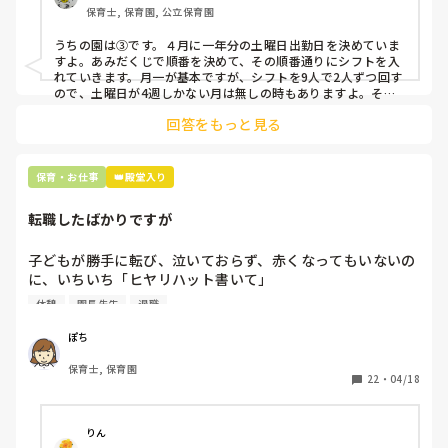
保育士, 保育園, 公立保育園
③仮シフトが出た時、土曜出勤が難しければ自身で代わりの
人を交渉して見つけてもらう

うちの園は③です。４月に一年分の土曜日出勤日を決めていま
すよ。あみだくじで順番を決めて、その順番通りにシフトを入
上記のいずれかの対策を取り入れることを考えています。

れていきます。月一が基本ですが、シフトを9人で2人ずつ回す
ので、土曜日が4週しかない月は無しの時もありますよ。その
土曜日が出られない人は、同じシフト時間の人と自分で交代し
是非、現場の方の意見をお聞かせください。
回答をもっと見る
て貰い、主任に報告してます。
保育・お仕事
👑殿堂入り
転職したばかりですが
子どもが勝手に転び、泣いておらず、赤くなってもいないの
に、いちいち「ヒヤリハット書いて」

と書かされ

休憩
園長先生
退職
休憩時間に書くしかなく、辛いです

（そう言う本人は書かない）

ぽち
保育士, 保育園
しかも、上司に↑この内容でも

22
・
04/18
「どうしたらなくせるか」

ちゃんと考えて対策を練って書き込むようにと。

呼ばれて一緒に対策を考えさせられること多数

りん