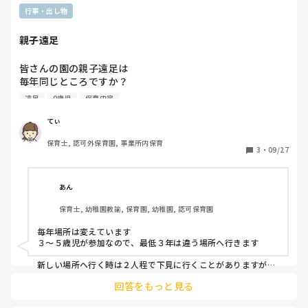
行事・出し物
親子遠足
皆さんの園の親子遠足は

毎年同じところですか？

うちは担当者が毎年考えているので違います💦

遠足
0歳児
保育内容
なので、行き先を探し出すのに苦労してます💦

また、遠足の下見は行っていますか？

てぃ
行っている方は誰が行きますか？？
保育士, 認可外保育園, 事業所内保育
3
・
09/27
あん
保育士, 幼稚園教諭, 保育園, 幼稚園, 認可保育園
毎年場所は変えています

３〜５歳児が参加なので、最低３年は違う場所へ行きます

新しい場所へ行く時は２人程で下見に行くことがありますが、
今まで行った場所の場合は下見は行きません

回答をもっと見る
下見は３〜５歳児担任で行ける人‥シフトや予定を考慮してい
ます
