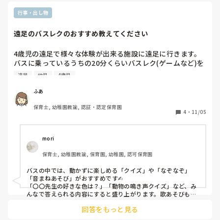
ある程度の処理はできるよう

雑巾、新聞紙、ウェットティッシュ、ビニール袋を常備するよ
行事・出し物
うにしています。
遠足のバスレクのおすすめ教えてください
4歳児の遠足で様々な体験が出来る施設に遠足に行きます。
バスに乗っているうちの20分くらいバスレク(ゲームなど)を
するのですが、オススメのゲームや遊びなどがあれば教えて
遠足
幼児
4歳児
ください🙇‍♀️ ̖́-‬

全員で50人ほどいます。後ろ向いたりなどはできないので、
ふあ
席から動かずできるものがいいです。
保育士, 幼稚園教諭, 認証・認定保育園
4
・
11/05
mori
保育士, 幼稚園教諭, 保育園, 幼稚園, 認可保育園
バスの中では、動かずに楽しめる「クイズ」や「なぞなぞ」
「音まねあそび」がおすすめです✍︎

「〇〇先生の好きな色は？」「動物の鳴き声クイズ」など、み
んなで答えられる内容にすると盛り上がります。歌あそびも良
いですね。「バスごっこ」や「おべんとうばこのうた」など、
回答をもっと見る
テンポの良い歌で楽しい時間になりました☺️