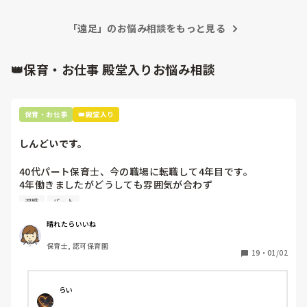
「遠足」のお悩み相談をもっと見る
👑保育・お仕事 殿堂入りお悩み相談
保育・お仕事
👑殿堂入り
しんどいです。
40代パート保育士、今の職場に転職して4年目です。

4年働きましたがどうしても雰囲気が合わず

退職しようと思っています。

退職
パート
周りの職員は、勤続10年以上から何十年という先生がほとん
晴れたらいいね
どです。

保育士, 認可保育園
保護者子どもの愚痴悪口が多く、

19
・
01/02
子どもの前でも

今で言う不適切保育も　

仕方ないよね

らい
もう何も言わずに
