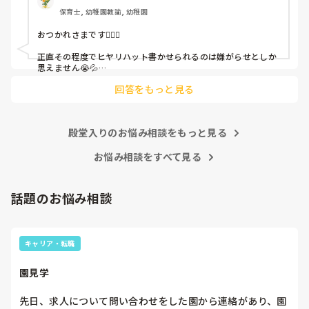
保育士, 幼稚園教諭, 幼稚園
これだけで30〜40分拘束されて辛いです

おつかれさまです🙇🏻‍♀️

皆さんの園はどうですか?
正直その程度でヒヤリハット書かせられるのは嫌がらせとしか
思えません😭💦

他の先生方も同様のことをされているのでしょうか？

回答をもっと見る
あまりご無理されませんよう…😢
殿堂入りのお悩み相談をもっと見る
お悩み相談をすべて見る
話題のお悩み相談
キャリア・転職
園見学
先日、求人について問い合わせをした園から連絡があり、園