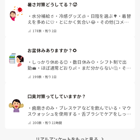
暑さ対策どうしてる？🥵
・
水分補給🥤
・
冷感グッズ🧊
・
日陰を選ぶ🌳
・
着替
えを多めに👕
・
とにかく気合い😂
・
その他(コメン
トで教えてください)
178
票・
残り2日
お盆休みありますか？🌻
・
しっかり休める😊
・
数日休み🌻
・
シフト制で出
勤💼
・
ほぼ通常どおり👶
・
まだ分からない🤔
・
その
他(コメントで教えてください)
199
票・
残り1日
口臭対策ってしていますか？
・
歯磨きのみ
・
ブレスケアなどを飲んでいる
・
マウ
スウォッシュを使用する
・
舌ブラシでケアをしっか
りする
・
フリスクをかじる
・
気にしたことない
・
そ
200
票・
残り22時間
の他(コメントで教えて下さい)
リアルアンケートをもっと見る