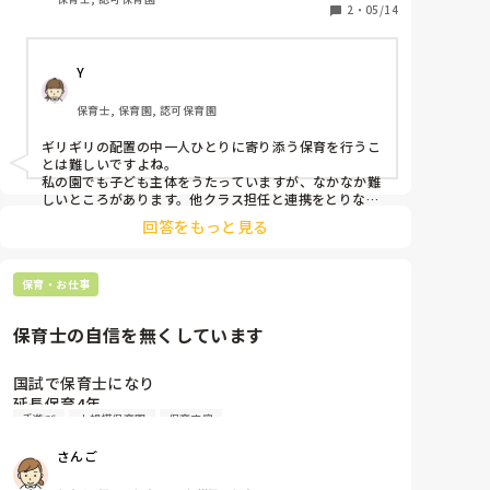
りに寄り添えていない、ただ集団で生活していると感
2
・
05/14
じてしまいます。職場の人間関係は良いのですが、子
ども達のことを考えると、これで良いのかな？と思う
Y
こともしばしばあります。
保育士, 保育園, 認可保育園
ギリギリの配置の中一人ひとりに寄り添う保育を行うこ
とは難しいですよね。

私の園でも子ども主体をうたっていますが、なかなか難
しいところがあります。他クラス担任と連携をとりなが
ら、なるべく子どもたちが自由に選択できるように配慮
回答をもっと見る
しています。
保育・お仕事
保育士の自信を無くしています
国試で保育士になり

延長保育4年

手遊び
小規模保育園
保育内容
小規模保育園でフルタイムパート2年目の40代です。

さんご
慣れないなりに試行錯誤をしながら

子どもたちを集めて朝の会をしている時
