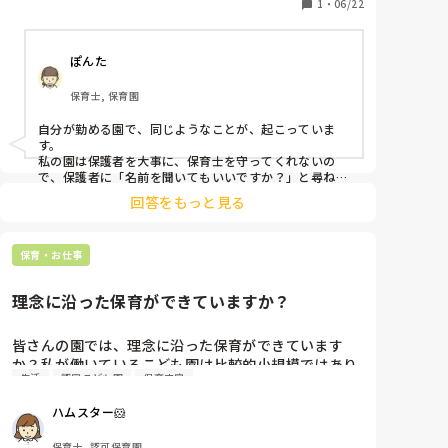
帰りに園長から呼ばれその話を聞きました。どの先生
1
・
06/22
とは言っていなかったようですが、改めて話をされた
ので自分のことなのか…本当は私の名前があがったの
ぽんた
ではないか…と落ち込んでいます。

ただ、休む前の週の最後に、帰る時「𓏸𓏸先生に会いた
保育士, 保育園
いっていうので挨拶に来ました」と保護者と一緒にそ
の子が挨拶に来てくれました。その時はありがとうと
自分が勤める園で、同じようなことが、起こっていま
伝え、またねとハイタッチもしました。

す。

私の園は保護者を大事に、保育士を守ってくれないの
私は自分でできることはやる。なんでもすぐ手伝わな
で、保護者に「名前を聞いてもいいですか？」と尋ね
て、その保育士にはっきりと伝えて、保護者に謝らせま
いようにしています。やってほしいことは自分で伝え
回答をもっと見る
した。

るよう促したり、ダメなことはダメなどはっきり伝え
そちらの園の対応がどのような感じなのか分かりません
ているので、優しい先生ではないと思っています。以
が、もしかしたら、全体的に「先生が怖い」のかもしれ
前学校で働いていたので、保育よりも教育という思考
保育・お仕事
ません。

もあるのかなも思っています。

名前をあげられたら、本人には言うと思いますし、ちょ
理念に沿った保育ができていますか？
っと気をつけて関わると良いかもしれませんね。

特定の名前が上がった場合、それを伏せて上は本人に
伝えるのでしょうか？フリーで入ることがあるから伝
保育し辛くなりますよね。。

皆さんの園では、理念に沿った保育ができています
えてくれたのでしょうか？

最近のクレーム大変です。。
か？私が働いているこども園は比較的小規模ではあり
またこれからどうしようかと悩んでいます…保育士や
生活
認定こども園
保育内容
ますが、理念通りにいかないと感じることが多々あり
幼稚園教諭の先生の意見もお聞きしたいです。

ます。例えば、私の園では理念の一部に「1人ひとり
よろしくお願いいたします。
ハムスター🐹
に寄り添う」という文言があります。日々ギリギリの
人数の保育士が保育に入るので時間に終われ1人ひと
保育士, 認可保育園