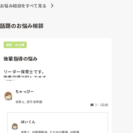
お悩み相談をすべて見る
話題のお悩み相談
保育・お仕事
後輩指導の悩み
リーダー保育士です。

後輩指導で悩んでます。

保育士
初めて年長を持つ後輩がいますが

初めての割にわからないことを聞きにこなかったり、
ちゃっぴー
聞かないで様子見てると直前になるまで何もアクショ
ンがなかったり

保育士, 認可保育園
他の職員に聞いてる様子もなくて

2
・
2日前
もう何考えてるんだかさっぱりです。

ほいくん
よほど自分に聞きづらいのか、聞く必要性さえ感じな
いのか、もうよくわからないです。

保育士, 幼稚園教諭, その他の職種, 幼稚園