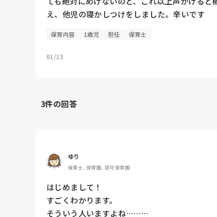
ても絶対にめげないのと、これ以上声かけると
え、他児の寝かしつけをしました。辛いです
保育内容
1歳児
担任
保育士
01/15
3
件の回答
ゆり
保育士, 保育園, 認可保育園
はじめまして！

すごくわかります。

そういう人いますよね………
