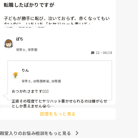
転職したばかりですが
子どもが勝手に転び、泣いておらず、赤くなってもい
ないのに、いちいち「ヒヤリハット書いて」

休憩
園長先生
退職
と書かされ

休憩時間に書くしかなく、辛いです

ぽち
（そう言う本人は書かない）

保育士, 保育園
しかも、上司に↑この内容でも

22
・
04/18
「どうしたらなくせるか」

ちゃんと考えて対策を練って書き込むようにと。

りん
呼ばれて一緒に対策を考えさせられること多数

保育士, 幼稚園教諭, 幼稚園
これだけで30〜40分拘束されて辛いです

おつかれさまです🙇🏻‍♀️

皆さんの園はどうですか?
正直その程度でヒヤリハット書かせられるのは嫌がらせ
としか思えません😭💦

他の先生方も同様のことをされているのでしょうか？

回答をもっと見る
あまりご無理されませんよう…😢
殿堂入りのお悩み相談をもっと見る