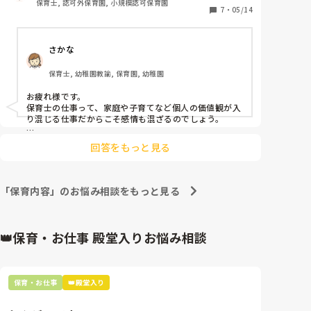
保育士, 認可外保育園, 小規模認可保育園
7
・
05/14
子どもも疲れから、手遊びや本などで気を引いてもま
とまらず、

さかな
みるに見かねた園長先生が

子ども達の目の前で「もっと導入できないの？」と私
保育士, 幼稚園教諭, 保育園, 幼稚園
にきつく注意をし

そのまま朝の会をやられました。

お疲れ様です。

保育士の仕事って、家庭や子育てなど個人の価値観が入
他の先輩保育士の方は

り混じる仕事だからこそ感情も混ざるのでしょう。

私が不慣れなのを知っていて

家庭環境と同じく、自分の思い通りにならないときに沸
さりげにフォローしてくれてり

回答をもっと見る
騰する。

朝の会を早めに切り上げるようにしてくれてるのてす
何故なんでしょうね…
が

この時は先輩保育士さんは他の手のかかる子をみてく
「保育内容」のお悩み相談をもっと見る
れてて私一人でした。

園長先生の見本もありがたかったですか

👑保育・お仕事 殿堂入りお悩み相談
子どもの目の前で注意を受けてしまった事に

私のことを下に見ないか心配です。

そして、雑談まじりの保育を他の先生もしているのに
保育・お仕事
👑殿堂入り
私がやると注意をしてきたりと

最近保育士としての自信をなくしてしまいました。
