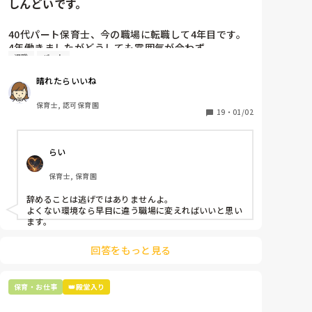
しんどいです。
もう少し頑張ってみるべきでしょうか？

40代パート保育士、今の職場に転職して4年目です。

4年働きましたがどうしても雰囲気が合わず

退職
パート
退職しようと思っています。

晴れたらいいね
周りの職員は、勤続10年以上から何十年という先生が
ほとんどです。

保育士, 認可保育園
保護者子どもの愚痴悪口が多く、

19
・
01/02
子どもの前でも

今で言う不適切保育も　

らい
仕方ないよね

もう何も言わずに

保育士, 保育園
子どもの言いなりになればいいんだね

などいう意見で…

辞めることは逃げではありませんよ。

よくない環境なら早目に違う職場に変えればいいと思い
上の先生に相談することは難しそうです。

ます。
主任は同じ考えですし、園長は不在のことが多いで
す。

回答をもっと見る
最後の職場にしようと思っていましたが

正直苦しい。

保育・お仕事
👑殿堂入り
辞めることは逃げ、と、過去辞めた人も何年も言われ