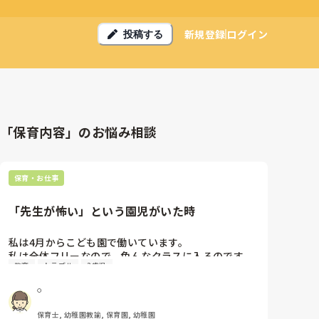
新規登録
ログイン
投稿する
「保育内容」のお悩み相談
保育・お仕事
「先生が怖い」という園児がいた時
私は4月からこども園で働いています。

私は全体フリーなので、色んなクラスに入るのです
教育
トラブル
3歳児
が、何回も入ったことがある年少クラスのある園児が
「先生が怖い」と行っておやすみすることがありまし
𓏸
た。

担任と園長、保護者と話し合いをしており、その日の
保育士, 幼稚園教諭, 保育園, 幼稚園