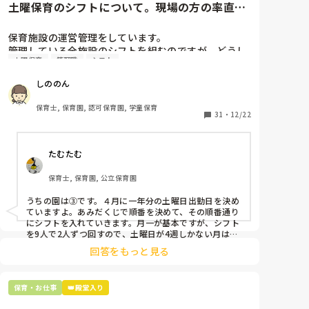
土曜保育のシフトについて。現場の方の率直な
意見を伺いたいです。
保育施設の運営管理をしています。

管理している全施設のシフトを組むのですが、どうし
土曜保育
管理職
シフト
ても土曜保育だけは入れる方が少なく、いつも苦労し
ています。

しののん
応募の段階では皆、月1〜2回の土曜出勤があることに
同意して入職しているはずですが、いざ勤務が始まる
保育士, 保育園, 認可保育園, 学童保育
と一日も土曜出勤が出来ない方ばかりです。

31
・
12/22
そこで、

たむたむ
①土曜日の希望休は2日まで、と制限をかける

②毎月、必ず土曜保育に入ることのできる日を1日だ
保育士, 保育園, 公立保育園
けピックアップしてもらう

③仮シフトが出た時、土曜出勤が難しければ自身で代
うちの園は③です。４月に一年分の土曜日出勤日を決め
わりの人を交渉して見つけてもらう

ていますよ。あみだくじで順番を決めて、その順番通り
にシフトを入れていきます。月一が基本ですが、シフト
上記のいずれかの対策を取り入れることを考えていま
を9人で2人ずつ回すので、土曜日が4週しかない月は無
しの時もありますよ。その土曜日が出られない人は、同
す。

回答をもっと見る
じシフト時間の人と自分で交代して貰い、主任に報告し
てます。
是非、現場の方の意見をお聞かせください。
保育・お仕事
👑殿堂入り