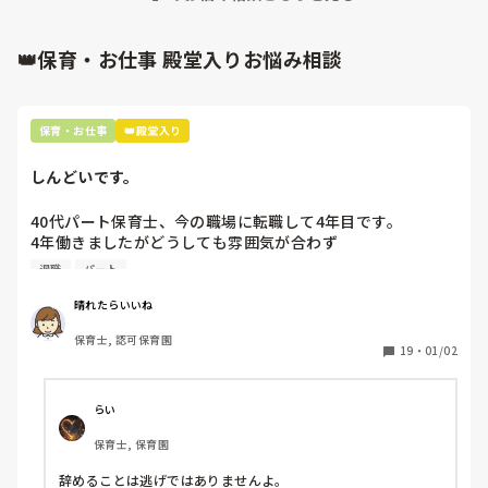
👑保育・お仕事 殿堂入りお悩み相談
保育・お仕事
👑殿堂入り
しんどいです。
40代パート保育士、今の職場に転職して4年目です。

4年働きましたがどうしても雰囲気が合わず

退職しようと思っています。

退職
パート
周りの職員は、勤続10年以上から何十年という先生がほとん
晴れたらいいね
どです。

保育士, 認可保育園
保護者子どもの愚痴悪口が多く、

19
・
01/02
子どもの前でも

今で言う不適切保育も　

仕方ないよね

らい
もう何も言わずに

保育士, 保育園
子どもの言いなりになればいいんだね

などいう意見で…

辞めることは逃げではありませんよ。
