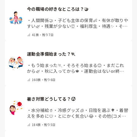
今の職場の好きなところは？🤝 
・
人間関係🤝
・
子ども主体の保育👶
・
有休が取りや
すい🌿
・
残業が少ない⏰
・
福利厚生・待遇✨
・
その
他(コメントで教えてください)
41
票・
残り7日
運動会準備始まった？🏃
・
もう始まった🏃
・
そろそろ始まる😊
・
まだこれ
から🌿
・
秋に入ってから🍁
・
運動会はないor終わ
った✨
・
その他(コメントで教えてください)
160
票・
残り6日
暑さ対策どうしてる？🥵
・
水分補給🥤
・
冷感グッズ🧊
・
日陰を選ぶ🌳
・
着替
えを多めに👕
・
とにかく気合い😂
・
その他(コメン
トで教えてください)
184
票・
残り5日