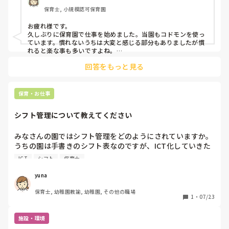
保育士, 小規模認可保育園
お疲れ様です。

久しぶりに保育園で仕事を始めました。当園もコドモンを使っ
ています。慣れないうちは大変と感じる部分もありましたが慣
れると楽な事も多いですよね。

保育士も事務仕事が多いので簡略できるところはそうしたいと
回答をもっと見る
思うのですが、うちに関して言えばPC類が苦手な人や年配者は
コドモンで排泄や検温等時間が入るものがあるので、後に入れ
た時に時間も訂正師なければいけない面倒な作業が増えるの
で、すぐ入力という癖を付けましょうと行ってますが、そこが
保育・お仕事
難しい様です😅

覚えたり、そのくせが付けばきっと仕事も効率よくできますよ
シフト管理について教えてください
ね

保育士の仕事量も結構あるので、簡略化できるものはしたいで
みなさんの園ではシフト管理をどのようにされていますか。

うちの園は手書きのシフト表なのですが、ICT化していきた
いと思っていておすすめのアプリなどありましたら教えてく
ICT
シフト
保育士
ださい。

連絡帳や勤怠は「コドモン」というアプリを使用していま
yuna
す。さらに課金すればシフト管理機能が使えるのですがそれ
保育士, 幼稚園教諭, 幼稚園, その他の職場
には本社の人に相談が必要なので、別のアプリがあれば知り
1
・
07/23
たいです。

よろしくお願いいたします。
施設・環境