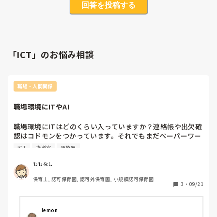
回答を投稿する
「ICT」のお悩み相談
職場・人間関係
職場環境にITやAI
職場環境にITはどのくらい入っていますか？連絡帳や出欠確
認はコドモンをつかっています。それでもまだペーパーワー
クが多いような気がしています。管理栄養士の先生もたくさ
ICT
指導案
連絡帳
んの紙を使った作業をして、勤怠の管理も紙を使って手動で
行ったり、シフトも手動で作っており、どうにかIT技術やAI
ももなし
を活用できないものかと考えています。個人的には、発表会
保育士, 認可保育園, 認可外保育園, 小規模認可保育園
や運動会の演目決めなどは、Chat GTPと相談しているんで
3
・
09/21
すけどね。
lemon