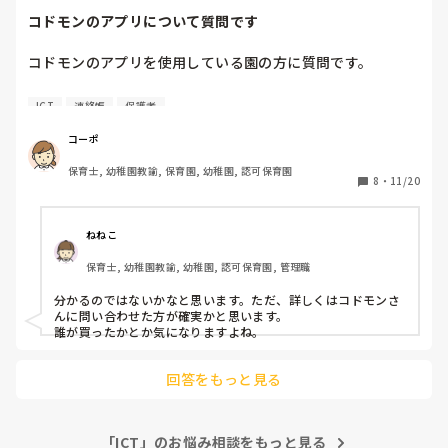
コドモンのアプリについて質問です
コドモンのアプリを使用している園の方に質問です。

保護者から質問があったのですが、写真の購入や、連絡帳の
ICT
連絡帳
保護者
製本などを保護者が行った場合、保育園側には誰が購入し
た、連絡帳の製本を行ったという情報はわかるのでしょう
コーポ
か？

保育士, 幼稚園教諭, 保育園, 幼稚園, 認可保育園
8
・
11/20
今年からコドモンが導入されたのでわからず...

わかる方、教えてください。

ねねこ
ちなみに、連絡帳を製本してる方ってどのくらいいるのでし
保育士, 幼稚園教諭, 幼稚園, 認可保育園, 管理職
ょうか？
分かるのではないかなと思います。ただ、詳しくはコドモンさ
んに問い合わせた方が確実かと思います。

誰が買ったかとか気になりますよね。
回答をもっと見る
「ICT」のお悩み相談をもっと見る