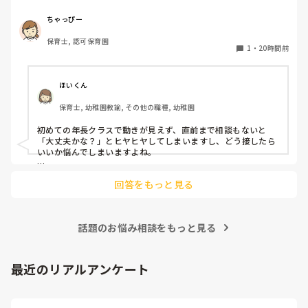
初めての割にわからないことを聞きにこなかったり、聞かな
いで様子見てると直前になるまで何もアクションがなかった
ちゃっぴー
り

保育士, 認可保育園
他の職員に聞いてる様子もなくて

1
・
20時間前
もう何考えてるんだかさっぱりです。

よほど自分に聞きづらいのか、聞く必要性さえ感じないの
ほいくん
か、もうよくわからないです。

保育士, 幼稚園教諭, その他の職種, 幼稚園
対応にも悩みます。
初めての年長クラスで動きが見えず、直前まで相談もないと
「大丈夫かな？」とヒヤヒヤしてしまいますし、どう接したら
いいか悩んでしまいますよね。

後輩側は「何が分からないかも分からない状態」だったり、
回答をもっと見る
「こんなこと聞いたら迷惑かな」と抱え込んでいるケースがと
ても多いです。

待つスタイルから一歩踏み出して、リーダー側から「〇〇の
話題のお悩み相談をもっと見る
件、どこまで進んだ？」「困ってることない？」と具体的に声
をかけて進捗を確認する仕組みを作ってみてください。

「毎日夕方に5分だけ進捗確認の時間を取る」などルール化し
最近のリアルアンケート
てしまうと、後輩も質問しやすくなりますよ。一人で抱え込ま
ず、声をかけやすい雰囲気作りから試してみてくださいね。