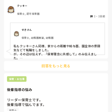
なのでしょうか？

私自身、園の雰囲気とか園の規模、保育内容は勘案しますが
クッキー
正直なところ、家から通いやすいか、給与はどうか…という
保育士, 認可保育園
ところに重きを置いています

1
・
1日前
もちろんそんなことは話せませんが

皆さんは、志望動機をどのように答えていますか？また、本
音はどうですか？
せきさん
保育士, 幼稚園教諭, 幼稚園
私もクッキーさん同様、家からの距離や給与面、園全体の雰囲
気などで転職をしました。

が、その辺は伝えず、「保育理念に共感して」のみ伝えまし
た。

あとは、自分の長所や得意なことが活かせそうだと感じたと伝
回答をもっと見る
保育・お仕事
後輩指導の悩み
リーダー保育士です。

後輩指導で悩んでます。

初めて年長を持つ後輩がいますが

保育士