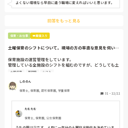
よくない環境なら早目に違う職場に変えればいいと思います。
上の先生に相談することは難しそうです。

主任は同じ考えですし、園長は不在のことが多いです。

回答をもっと見る
最後の職場にしようと思っていましたが

正直苦しい。

辞めることは逃げ、と、過去辞めた人も何年も言われ続けて
保育・お仕事
👑殿堂入り
土曜保育のシフトについて。現場の方の率直な意見を伺いた
いです。
保育施設の運営管理をしています。

管理している全施設のシフトを組むのですが、どうしても土
曜保育だけは入れる方が少なく、いつも苦労しています。

土曜保育
管理職
シフト
応募の段階では皆、月1〜2回の土曜出勤があることに同意し
て入職しているはずですが、いざ勤務が始まると一日も土曜
しののん
出勤が出来ない方ばかりです。

保育士, 保育園, 認可保育園, 学童保育
31
・
12/22
そこで、

①土曜日の希望休は2日まで、と制限をかける

②毎月、必ず土曜保育に入ることのできる日を1日だけピッ
たむたむ
クアップしてもらう

保育士, 保育園, 公立保育園
③仮シフトが出た時、土曜出勤が難しければ自身で代わりの
人を交渉して見つけてもらう

うちの園は③です。４月に一年分の土曜日出勤日を決めていま