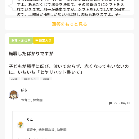
すよ。あみだくじで順番を決めて、その順番通りにシフトを入
上記のいずれかの対策を取り入れることを考えています。

れていきます。月一が基本ですが、シフトを9人で2人ずつ回す
ので、土曜日が4週しかない月は無しの時もありますよ。その
土曜日が出られない人は、同じシフト時間の人と自分で交代し
是非、現場の方の意見をお聞かせください。
回答をもっと見る
て貰い、主任に報告してます。
保育・お仕事
👑殿堂入り
転職したばかりですが
子どもが勝手に転び、泣いておらず、赤くなってもいないの
に、いちいち「ヒヤリハット書いて」

と書かされ

休憩
園長先生
退職
休憩時間に書くしかなく、辛いです

（そう言う本人は書かない）

ぽち
保育士, 保育園
しかも、上司に↑この内容でも

22
・
04/18
「どうしたらなくせるか」

ちゃんと考えて対策を練って書き込むようにと。

呼ばれて一緒に対策を考えさせられること多数

りん
保育士, 幼稚園教諭, 幼稚園
これだけで30〜40分拘束されて辛いです
