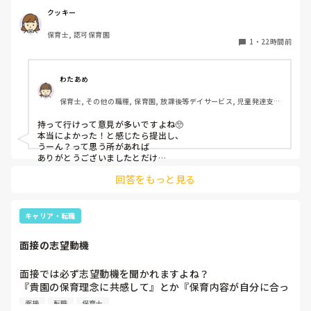
問しましたが、見学なので特にありませんとのこと

クッキー
保育士, 認可保育園
このような場合は本当に見学だけで終了なのでしょうか？

1
・
22時間前
それとも、やはり履歴書や職務経歴書を持参した方が良いの
でしょうか？
わたあめ
保育士, その他の職種, 保育園, 放課後等デイサービス, 児童発達支援
施設
持って行けって意見が多いですよね🥺

本当によかった！と感じたら提出し、

うーん？って思う所があれば

ありがとうございましたとだけ

伝えて個人情報の履歴書は渡さず帰ります🥺！

回答をもっと見る
一応、持参の準備だけはしときます！

キャリア・転職
面接の志望動機
面接では必ず志望動機を聞かれますよね？

『貴園の保育理念に共感して』とか『保育内容が自分に合っ
てると思いました』等々が多いかと思いますが、実際はどう
面接
転職
保育士