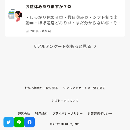
お盆休みありますか？🌻
・
しっかり休める😊
・
数日休み🌻
・
シフト制で出
勤💼
・
ほぼ通常どおり👶
・
まだ分からない🤔
・
その
他(コメントで教えてください)
201
票・
残り4日
リアルアンケートをもっと見る
お悩み相談の一覧を見る
リアルアンケートの一覧を見る
シゴトークについて
運営会社
利用規約
プライバシーポリシー
外部送信ポリシー
©2022 MEDLEY, INC.