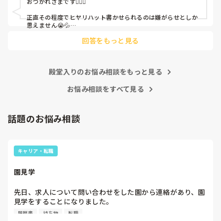
おつかれさまです🙇🏻‍♀️

皆さんの園はどうですか?
正直その程度でヒヤリハット書かせられるのは嫌がらせとしか
思えません😭💦

他の先生方も同様のことをされているのでしょうか？

回答をもっと見る
あまりご無理されませんよう…😢
殿堂入りのお悩み相談をもっと見る
お悩み相談をすべて見る
話題のお悩み相談
キャリア・転職
園見学
先日、求人について問い合わせをした園から連絡があり、園
見学をすることになりました。

私としては求人に応募したという認識ですが、『園見学をご
履歴書
持ち物
転職
案内させていただきたいです』とのことで持ち物について質