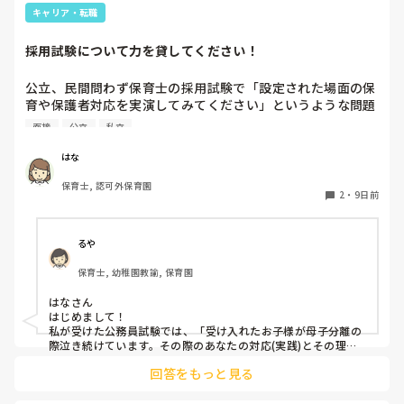
キャリア・転職
採用試験について力を貸してください！
公立、民間問わず保育士の採用試験で「設定された場面の保
育や保護者対応を実演してみてください」というような問題
を出された方いらっしゃいますか？

面接
公立
私立
現在保育園勤務で別の保育園を探して転職活動中なのです
が、先日面接で初めて「子ども同士のトラブルがあったこと
はな
をどのように保護者に伝えるかやってみてください」と言わ
保育士, 認可外保育園
れて一瞬固まってしまいました。調べてみると誕生日会など
2
・
9日前
の実演を求められることもあるようです。まだ結果は出てい
ませんが、今後他の園も受ける予定なのでこういう問題を想
定して練習しておきたいです。もしこのような問題の経験が
るや
ある方がいらっしゃったら、どのような問題だったか教えて
保育士, 幼稚園教諭, 保育園
いただきたいです。

経験のない方でもこんなテーマもあるのでは？など思いつく
はなさん

ことがあればなんでもいいので教えていただきたいです。よ
はじめまして！

ろしくお願いします。
私が受けた公務員試験では、「受け入れたお子様が母子分離の
際泣き続けています。その際のあなたの対応(実践)とその理由
を教えてください。」というものでした。

回答をもっと見る
当時は新入園児なのか、いつも泣いている子なのか、いつも泣
かないのに泣いているのか？状況が分からず戸惑ってしまった
のですが、後から考えたら状況は何にせよ大切なことの軸は同