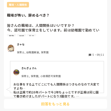
じだと気づきました。

職場・人間関係
試験で急に言われると焦りますよね。

落ち着いて実力を発揮できると良いですね✨
職場が怖い。辞めるべき？
皆さんの職場は、人間関係はいいですか？

今、認可園で保育士をしています。前は幼稚園で勤めてい
て、2園目です。

異動
結婚
私立
どこにでも意地悪な人は居るとは思っていますが、今の職場
の環境としては園長、主任が意地悪で話すと長いので割愛さ
きゃな
せて頂きますが2人とも威圧的な態度や話し方で常に職員の
保育士, 幼稚園教諭, 保育園
粗探しをしてこそこそ悪口を言っていたり、ミーティングの
5
・
09/11
時は毎度変に部活のような変な空気になったり、行事も楽し
くやりたいのに粗探しや説教ばかりで変な空気になり、ビク
ビクしながら過ごすしかなく楽しめません。

きんぎょさん
自分たちのミスも私たち一般職員のせい？になり平謝りの毎
保育士, 保育園, 小規模認可保育園
日です。

上以外の一般職員は関係がよく、協力し合いやっております
お仕事をする上でどこにでも人間関係はつきものなので大変で
が結局上がこんな感じなので毎日職場に行くのが怖いです。

すよね…

こんな感じなので今年度いっぱいで辞めようかなと言ってい
私は正規で約20年パートで今2年ちょっとですが正規は同じ園
る人が結構いるのが現状です。(去年度末は誰も退職しませ
で働き続けましたがパートになり3園目です。

正規の園が良い園だったわけではなくやはり虐待のようなこと
んでした)

回答をもっと見る
をする保育士はいたり、パワハラ、マタハラがあったりしまし
たが過呼吸が出ても我慢してなんとか続けた感じでした。

私は前の幼稚園がもっと酷かったので、次は雰囲気のいいと