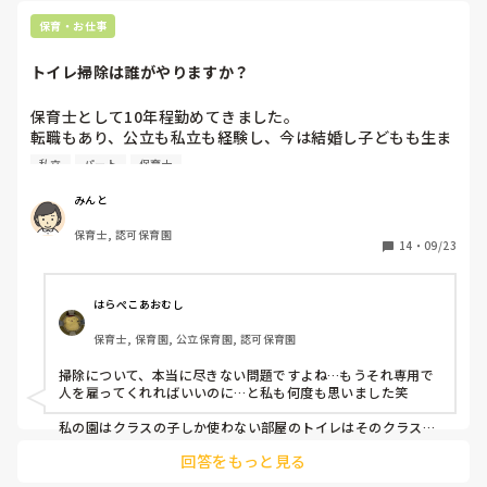
子どもが生まれパートになり、いく園全てパワハラと虐待する
ころに行きたいと思い今の場所を選びました。私が入社した
保育士がいました。

保育・お仕事
時には園長も主任も今の人たちではなく、その人たちはすご
正直全ていい先生いい環境という園は限りなく少ないのではな
い優しくいい人だったので良かったと思ったのは束の間、ま
いかと思います。

トイレ掃除は誰がやりますか？
自分の中でここは譲れないけどどこかは仕方ないと受け入れて
ず園長が変わってしまい、現在の園長と主任にいじめられ前
働くしかないかと最近は思い始めています。

の主任も異動してしまいました。

保育士として10年程勤めてきました。

私はとにかく子どもに精神的も含め危害を加える保育士は許せ
転職もあり、公立も私立も経験し、今は結婚し子どもも生ま
今月に来年度の意向調査も兼ねた面談がありますが、なんて
ないので上に言うだけで言って辞めてますよ。

れ、パート保育士として私立保育園に勤めています。現職場
言おうと悩んでいます。。

私立
パート
保育士
での、トイレ掃除の回し方に違和感があるので皆さんにお聞
あとは自分の精神的なものも壊れる前にやめた方がいいと思い
というのも、今の彼と結婚する？という話が出ていて、同居
ます。

きしたいです。

するにあたって借り上げ社宅を使いたいのですが(私は今一
みんと
自分の体調や精神的にくることを無理してやるなら別の仕事を
人暮らしで単身ですでに借り上げ社宅を使っています)

した方がマシですから。

保育士, 認可保育園
トイレ掃除は、どなたがされていますか？

これから同居になるとか、同居でも社宅を使いたいとか、入
14
・
09/23
…といっても私はとりあえずいろんな園をあたっていってもう
籍するとか、そういったことを今の園長に相談しづらすぎ
無理だなと思ったら保育から立ち去るつもりです。
今までの園では、園長や主任以外の保育士ほぼ全員が順番に
て、そんな話をあの人にするならいっそ辞めますって言って
日替わりでローテーションされ、"トイレ掃除当番"として、
しまおうかなとか思い始めました。。

はらぺこあおむし
回ってきた人がやるという決まりでした。

保育士, 保育園, 公立保育園, 認可保育園
保育士という仕事は好きだと思ってやっていましたが、結局
しかし、現職場では、前までは前園と同じように全員で回し
どこもこういった人間関係がついてくるのでしょうか？仕事
掃除について、本当に尽きない問題ですよね…もうそれ専用で
ていたのに、ある日突然、お局先生（シフトを組むのや、ト
はよくても、こんなに毎日ビクビクするならもうやりたくな
人を雇ってくれればいいのに…と私も何度も思いました笑

イレ掃除当番の順番を決めるのを任されている役職無し保育
い。。

士）に

私の園はクラスの子しか使わない部屋のトイレはそのクラスの
誰に相談したらいいかもわかりません。

先生たちで持ち回り当番制、みんなが使う場所にある職員用ト
フリー保育士（2名）と、新しく途中から入ってくる派遣の
回答をもっと見る
イレなどは園長主任も含む全員で当番制です。

先生、育休上がりで戻ってきたばかりの先生の計4名で回し
今の園は株式会社のいくつも園があるところなので、異動と
なので被った時はダブルトイレ掃除なんてこともありますが、