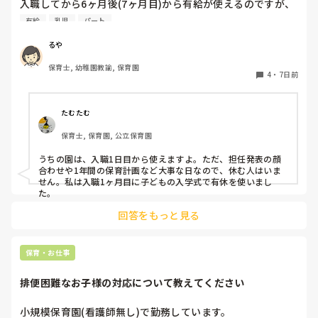
入職してから6ヶ月後(7ヶ月目)から有給が使えるのですが、
今4ヶ月。

有給
乳児
パート
6ヶ月後って結構長いなあと実感し始めています。

今までは4ヶ月目から使えていたような？

るや
皆さんのところは新しい職員はいつから有給が使用出来ます
保育士, 幼稚園教諭, 保育園
か？

4
・
7日前
よかったら教えてください。
たむたむ
保育士, 保育園, 公立保育園
うちの園は、入職1日目から使えますよ。ただ、担任発表の顔
合わせや1年間の保育計画など大事な日なので、休む人はいま
せん。私は入職1ヶ月目に子どもの入学式で有休を使いまし
た。
回答をもっと見る
保育・お仕事
排便困難なお子様の対応について教えてください
小規模保育園(看護師無し)で勤務しています。
