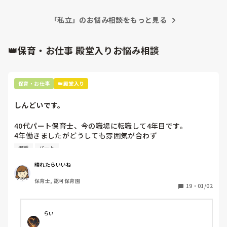
てやってほしいと頼まれました。

いうのも手としてはありますが、異動先にもっと意地悪な人
平和です。笑
他の先生たちはトイレ掃除やらないの？嫌なことは下っ端た
「私立」のお悩み相談をもっと見る
ちに押し付けるってこと？と思いました。

👑保育・お仕事 殿堂入りお悩み相談
この新ルールに関しては、上の園長たちも認識しているとは
思いますが何も言わず…

不満を抱いています。

保育・お仕事
👑殿堂入り
このルールどう思いますか？

また、皆さんの園では、どのように回していますか？

しんどいです。
わかりづらい文章ですみません🙇
40代パート保育士、今の職場に転職して4年目です。

4年働きましたがどうしても雰囲気が合わず

退職しようと思っています。

退職
パート
周りの職員は、勤続10年以上から何十年という先生がほとん
晴れたらいいね
どです。

保育士, 認可保育園
保護者子どもの愚痴悪口が多く、

19
・
01/02
子どもの前でも

今で言う不適切保育も　

仕方ないよね

らい
もう何も言わずに
