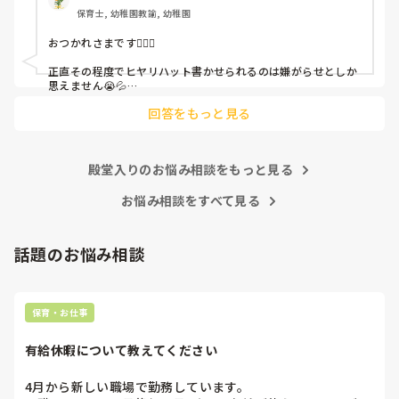
保育士, 幼稚園教諭, 幼稚園
これだけで30〜40分拘束されて辛いです

おつかれさまです🙇🏻‍♀️

皆さんの園はどうですか?
正直その程度でヒヤリハット書かせられるのは嫌がらせとしか
思えません😭💦

他の先生方も同様のことをされているのでしょうか？

回答をもっと見る
あまりご無理されませんよう…😢
殿堂入りのお悩み相談をもっと見る
お悩み相談をすべて見る
話題のお悩み相談
保育・お仕事
有給休暇について教えてください
4月から新しい職場で勤務しています。
