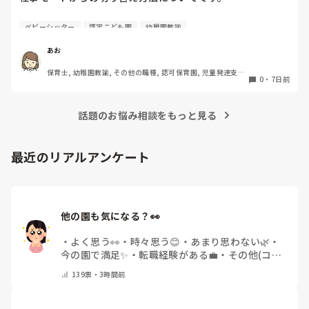
お休みの日に仕事のことを考えると自分でも切り替えは意識
ベビーシッター
認定こども園
幼稚園教諭
しているのですが、レパートリーが少なく切り替え迷子にな
っています。。

あお
みなさんがどうやって切り替えているかを教えてほしいで
保育士, 幼稚園教諭, その他の職種, 認可保育園, 児童発達支援
す！

0
・
7日前
施設, その他の職場, 管理職
今はとりあえずメモをして一旦保留にしたり、違うアクショ
ン(お茶を飲んだり)を入れたりしています。
話題のお悩み相談をもっと見る
最近のリアルアンケート
他の園も気になる？👀
・
よく思う👀
・
時々思う😊
・
あまり思わない🌿
・
今の園で満足✨
・
転職経験がある💼
・
その他(コメ
ントで教えてください)
139
票・
3時間前