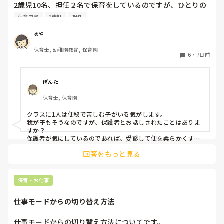
2歳児10名、担任２名で保育をしているのですが、ひとりの
お子様が排便困難で2日に1回ほど、20〜30分の間「うん
保育内容
2歳児
担任
ち〜、うんち出る〜、うんち〜」と泣きながら便意を訴えま
す。

るや
なかなか出ず苦しそうです。

保育士, 幼稚園教諭, 保育園
室内にいる時であれば良いのですが、散歩中にも突然起こり
6
・
7日前
ます。(午前も午後も)

その都度保育士が１名そこにつく形になるため、昨日は散歩
を途中で切り上げ園へ戻りました。

ぽんた
このようなお子様のいらっしゃる園の経験者の方はいらっし
保育士, 保育園
ゃいますか？

今まで看護師のいる園にいたこともあり、散歩先の時は迎え
クラスに1人は便秘で苦しむ子がいる気がします。

に来てもらうなどしていました。

我が子もそうなのですが、保護者とお話しされたことはありま
色々なご経験のお話しを聞けたら嬉しいです。

すか？

保護者が気にしているのであれば、受診して便を柔らかくする
薬または、便を出す力を加えるお薬りなど、その子の便秘に応
回答をもっと見る
じた便秘薬をもらうことをお勧めします。

お腹のマッサージは、我が子ではきかず、病院でもらう酸化マ
グネシウムがきくので、ミネラルを多く摂るようにしました。

ラブレという飲み物が合うお子さんもいるようです。

保育・お仕事
色々試されているかと思いますが、本人が1番きついです。

少しでも楽になるように手助けできると良いですね。
仕事モードからの切り替え方法
仕事モードからの切り替え方法についてです。
