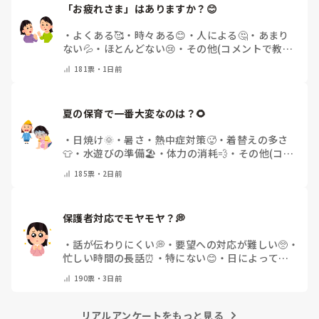
「お疲れさま」はありますか？😊
・
よくある🥰
・
時々ある😊
・
人による🤔
・
あまり
ない💦
・
ほとんどない😢
・
その他(コメントで教え
てください)
181
票・
1日前
夏の保育で一番大変なのは？🌻
・
日焼け🌞
・
暑さ・熱中症対策🥵
・
着替えの多さ
👕
・
水遊びの準備🏖️
・
体力の消耗💨
・
その他(コメ
ントで教えてください)
185
票・
2日前
保護者対応でモヤモヤ？💭
・
話が伝わりにくい💭
・
要望への対応が難しい🥺
・
忙しい時間の長話⏰
・
特にない😊
・
日によって違
う🌿
・
その他(コメントで教えてください)
190
票・
3日前
リアルアンケートをもっと見る