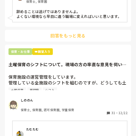
保育士, 保育園
子どもの言いなりになればいいんだね

などいう意見で…

辞めることは逃げではありませんよ。

よくない環境なら早目に違う職場に変えればいいと思います。
上の先生に相談することは難しそうです。

主任は同じ考えですし、園長は不在のことが多いです。

回答をもっと見る
最後の職場にしようと思っていましたが

正直苦しい。

辞めることは逃げ、と、過去辞めた人も何年も言われ続けて
保育・お仕事
👑殿堂入り
土曜保育のシフトについて。現場の方の率直な意見を伺いた
いです。
保育施設の運営管理をしています。

管理している全施設のシフトを組むのですが、どうしても土
曜保育だけは入れる方が少なく、いつも苦労しています。

土曜保育
管理職
シフト
応募の段階では皆、月1〜2回の土曜出勤があることに同意し
て入職しているはずですが、いざ勤務が始まると一日も土曜
しののん
出勤が出来ない方ばかりです。

保育士, 保育園, 認可保育園, 学童保育
31
・
12/22
そこで、

①土曜日の希望休は2日まで、と制限をかける

②毎月、必ず土曜保育に入ることのできる日を1日だけピッ
たむたむ
クアップしてもらう
