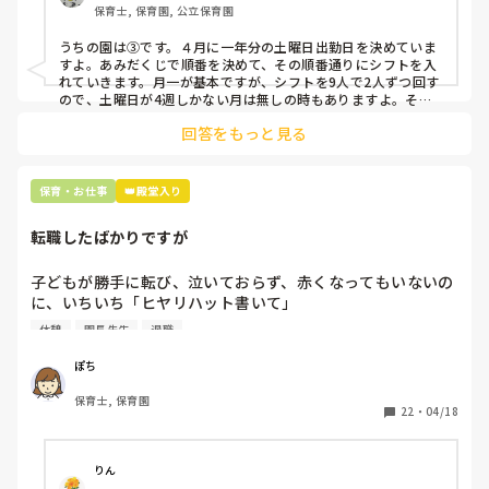
保育士, 保育園, 公立保育園
③仮シフトが出た時、土曜出勤が難しければ自身で代わりの
人を交渉して見つけてもらう

うちの園は③です。４月に一年分の土曜日出勤日を決めていま
すよ。あみだくじで順番を決めて、その順番通りにシフトを入
上記のいずれかの対策を取り入れることを考えています。

れていきます。月一が基本ですが、シフトを9人で2人ずつ回す
ので、土曜日が4週しかない月は無しの時もありますよ。その
土曜日が出られない人は、同じシフト時間の人と自分で交代し
是非、現場の方の意見をお聞かせください。
回答をもっと見る
て貰い、主任に報告してます。
保育・お仕事
👑殿堂入り
転職したばかりですが
子どもが勝手に転び、泣いておらず、赤くなってもいないの
に、いちいち「ヒヤリハット書いて」

と書かされ

休憩
園長先生
退職
休憩時間に書くしかなく、辛いです

（そう言う本人は書かない）

ぽち
保育士, 保育園
しかも、上司に↑この内容でも

22
・
04/18
「どうしたらなくせるか」

ちゃんと考えて対策を練って書き込むようにと。

呼ばれて一緒に対策を考えさせられること多数

りん