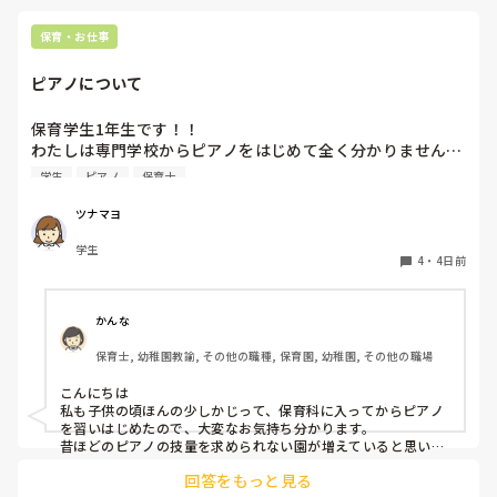
保育・お仕事
ピアノについて
保育学生1年生です！！

わたしは専門学校からピアノをはじめて全く分かりません…

ピアノはとりあえず弾きまくれ！と言われましたがいまいち
学生
ピアノ
保育士
家でも練習する気になりません…ピアノ弾け無さすぎて友達
にもこんな苦戦してる人はじめて見たと言われる始末です🥲︎

ツナマヨ
保育士になって弾かなきゃいけないと考えるだけでゾッとし
学生
ます😭

4
・
4日前
ピアノ苦手な方いますか、？後先のことを考えるととても不
安です、
かんな
保育士, 幼稚園教諭, その他の職種, 保育園, 幼稚園, その他の職場
こんにちは

私も子供の頃ほんの少しかじって、保育科に入ってからピアノ
を習いはじめたので、大変なお気持ち分かります。

昔ほどのピアノの技量を求められない園が増えていると思いま
す。

回答をもっと見る
人前で弾くのも回数をこなすしかないかもです(^_^;)
