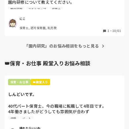
園内研修について教えてください。

・頻度

園内研究
スキルアップ
保育士
・対象者

・実施している時間帯

にこ
以上の内容を教えて頂けたら嬉しいです。
保育士, 認可保育園, 乳児院
1
・
10/01
「園内研究」のお悩み相談をもっと見る
👑保育・お仕事 殿堂入りお悩み相談
保育・お仕事
👑殿堂入り
しんどいです。
40代パート保育士、今の職場に転職して4年目です。

4年働きましたがどうしても雰囲気が合わず

退職しようと思っています。

退職
パート
周りの職員は、勤続10年以上から何十年という先生がほとん
晴れたらいいね