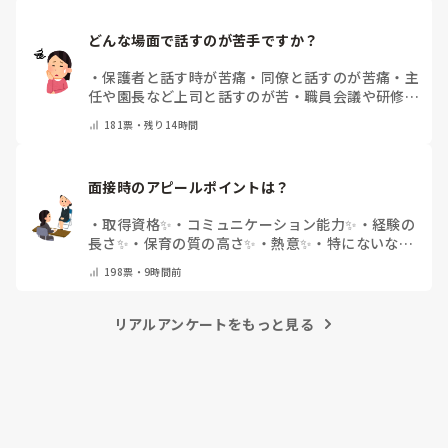
どんな場面で話すのが苦手ですか？
・
保護者と話す時が苦痛
・
同僚と話すのが苦痛
・
主
任や園長など上司と話すのが苦
・
職員会議や研修場
面で話すのが苦
・
話すことは苦痛じゃない♡
・
その
181
票・
残り14時間
他(コメントで教えてください)
面接時のアピールポイントは？
・
取得資格✨
・
コミュニケーション能力✨
・
経験の
長さ✨
・
保育の質の高さ✨
・
熱意✨
・
特にないな
・
その他(コメントで教えて下さい)
198
票・
9時間前
リアルアンケートをもっと見る