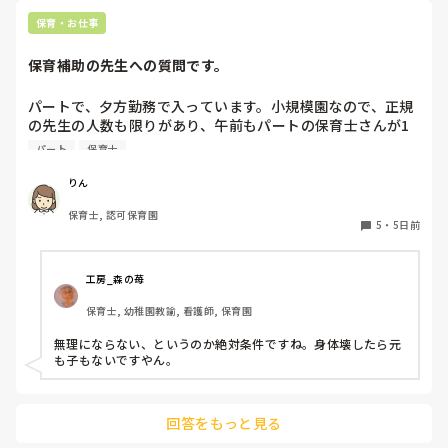
保育・お仕事
保育補助の先生への質問です。
パートで、夕方勤務で入っています。小規模園なので、正規
の先生の人数も限りがあり、午前もパートの保育士さんが1
人いたのですが、辞められて配置的にはギリギリで回されて
パート
保育士
おり、正規の先生の休みが取りにくい状態です。

私自身、他にダブルワークもせず、午前、自分の家の用事だ
りん
けで特に忙しくもないので、もともと、100名を超える保育
保育士, 認可保育園
園でフリーをしていたこともあり、午前保育も業務的には大
5
・
5日前
変なので毎日は体力的には辛いですが、さほど苦にはなりま
せん。

工房_森の苺
上のような状況だと、皆さんなら、午前保育、手伝います
保育士, 幼稚園教諭, 看護師, 保育園
か？

園長からは、この日、大丈夫とか聞かれたりします。が、辛
無理にならない、というのか絶対条件ですね。身体壊したら元
ければ大丈夫だからとも言われます。正規の先生の体力の方
も子もないですやん。
も心配です。

新しく採用が決まるまで、どうしようかと思ってます。
回答をもっと見る