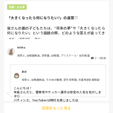
保育・お仕事
「大きくなったら何になりたい?」の返答♡
皆さんの園の子どもたちは、“将来の夢”や「大きくなったら
何になりたい」という話題の際、どのような答えが返ってき
ますか⁇

主任
保育内容
遊び
「ほいくえんのせんせい！」「ようちえんのせんせい！」と
mikku.
言ってくれる女児もたくさんいてなんだか嬉しくなります♪

保育士, 幼稚園教諭, 保育園, 幼稚園, プリスクール・幼児教室
2
・
4日前
最近の子どもたちの「大きくなったら」事情を知りたいです
＾＾
あお
保育士, 幼稚園教諭, その他の職種, 認可保育園, 児童発達支援施設, 
その他の職場, 管理職
こんにちは！

年長さんだと、警察官やサッカー選手は安定の人気な気がしま
す◎

パティシエ、YouTuberは時代を感じました😆
回答をもっと見る