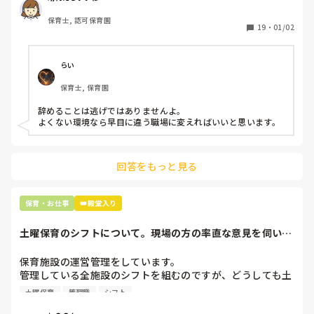
どです。

保育士, 認可保育園
保護者子どもの愚痴悪口が多く、

19
・
01/02
子どもの前でも

今で言う不適切保育も　

仕方ないよね

らい
もう何も言わずに

保育士, 保育園
子どもの言いなりになればいいんだね

などいう意見で…

辞めることは逃げではありませんよ。

よくない環境なら早目に違う職場に変えればいいと思います。
上の先生に相談することは難しそうです。

主任は同じ考えですし、園長は不在のことが多いです。

回答をもっと見る
最後の職場にしようと思っていましたが

正直苦しい。

辞めることは逃げ、と、過去辞めた人も何年も言われ続けて
保育・お仕事
👑殿堂入り
土曜保育のシフトについて。現場の方の率直な意見を伺いた
いです。
保育施設の運営管理をしています。

管理している全施設のシフトを組むのですが、どうしても土
曜保育だけは入れる方が少なく、いつも苦労しています。

土曜保育
管理職
シフト
応募の段階では皆、月1〜2回の土曜出勤があることに同意し