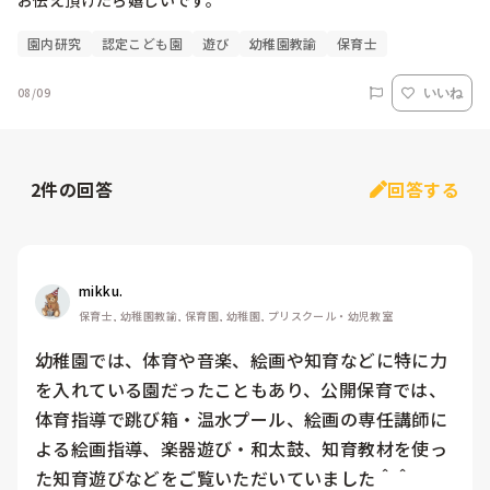
お伝え頂けたら嬉しいです。
園内研究
認定こども園
遊び
幼稚園教諭
保育士
08/09
いいね
2
件の回答
回答する
mikku.
保育士, 幼稚園教諭, 保育園, 幼稚園, プリスクール・幼児教室
幼稚園では、体育や音楽、絵画や知育などに特に力
を入れている園だったこともあり、公開保育では、
体育指導で跳び箱・温水プール、絵画の専任講師に
よる絵画指導、楽器遊び・和太鼓、知育教材を使っ
た知育遊びなどをご覧いただいていました＾＾
