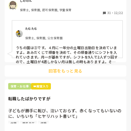
て入職しているはずですが、いざ勤務が始まると一日も土曜
しののん
出勤が出来ない方ばかりです。

保育士, 保育園, 認可保育園, 学童保育
31
・
12/22
そこで、

①土曜日の希望休は2日まで、と制限をかける

②毎月、必ず土曜保育に入ることのできる日を1日だけピッ
たむたむ
クアップしてもらう

保育士, 保育園, 公立保育園
③仮シフトが出た時、土曜出勤が難しければ自身で代わりの
人を交渉して見つけてもらう

うちの園は③です。４月に一年分の土曜日出勤日を決めていま
すよ。あみだくじで順番を決めて、その順番通りにシフトを入
上記のいずれかの対策を取り入れることを考えています。

れていきます。月一が基本ですが、シフトを9人で2人ずつ回す
ので、土曜日が4週しかない月は無しの時もありますよ。その
土曜日が出られない人は、同じシフト時間の人と自分で交代し
是非、現場の方の意見をお聞かせください。
回答をもっと見る
て貰い、主任に報告してます。
保育・お仕事
👑殿堂入り
転職したばかりですが
子どもが勝手に転び、泣いておらず、赤くなってもいないの
に、いちいち「ヒヤリハット書いて」

と書かされ

休憩
園長先生
退職
休憩時間に書くしかなく、辛いです
