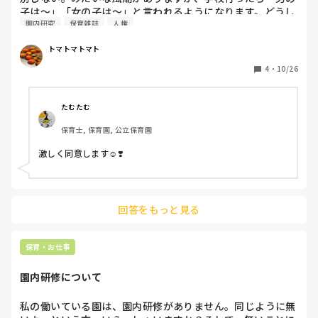
子は～」「女の子は～」と言われるようになります。どうし
園内研究
保育雑誌
人権
ても区別しなくてはならない身体の違いが出てくるためそう
せざるを得ない。入学まで男女の違いを意識させないように
トマトマトマト
させないように、、、とされて、入学して急に男女別の扱い
になる。

4
・
10/26
違和感。

むしろその方が余計に意識する、、、。

たむたむ
保育士, 保育園, 公立保育園
心と身体が必ずしも同一の性であるとは限らない。というこ
とを伝えるのが目的であれば、「おとこのこ」「おんなの
激しく同意します☺️❣️
こ」を意識させないという方法は果たしてベストなのか。疑
問である。

女の子なんだから足を広げて座らないほうがいい。これは犯
回答をもっと見る
罪防止のためにも必要。だけど女の子なんだから女の子らし
く座ったほうがいいよ。この表現は誤解を呼ぶ。女の子らし
い色、女の子らしい遊び、、、

保育・お仕事
男女の違いに関わらず、子どもらしい、大人らしい、先生ら
園内研修について
しい、、、誰かの決めた「~らしい」にとらわれない楽しみ
方を見つけてはどうか。それぞれの色を知り、それぞれの違
私の働いている園は、園内研修がありません。同じように無
いに気付き、その違いを愛し繋がり合えば助け合える。
