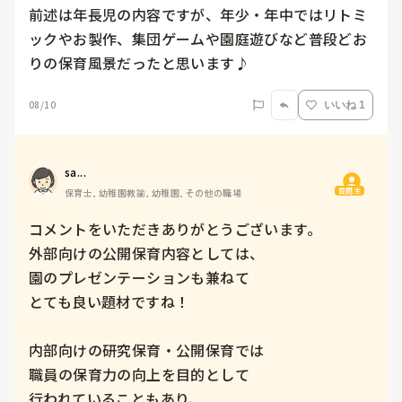
前述は年長児の内容ですが、年少・年中ではリトミ
ックやお製作、集団ゲームや園庭遊びなど普段どお
りの保育風景だったと思います♪
08/10
いいね 1
sa...
質問主
保育士, 幼稚園教諭, 幼稚園, その他の職場
コメントをいただきありがとうございます。

外部向けの公開保育内容としては、

園のプレゼンテーションも兼ねて

とても良い題材ですね！

内部向けの研究保育・公開保育では

職員の保育力の向上を目的として

行われていることもあり、
