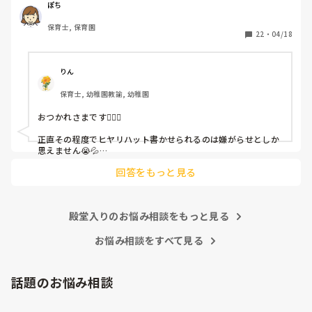
（そう言う本人は書かない）

ぽち
保育士, 保育園
しかも、上司に↑この内容でも

22
・
04/18
「どうしたらなくせるか」

ちゃんと考えて対策を練って書き込むようにと。

呼ばれて一緒に対策を考えさせられること多数

りん
保育士, 幼稚園教諭, 幼稚園
これだけで30〜40分拘束されて辛いです

おつかれさまです🙇🏻‍♀️

皆さんの園はどうですか?
正直その程度でヒヤリハット書かせられるのは嫌がらせとしか
思えません😭💦

他の先生方も同様のことをされているのでしょうか？

回答をもっと見る
あまりご無理されませんよう…😢
殿堂入りのお悩み相談をもっと見る
お悩み相談をすべて見る
話題のお悩み相談