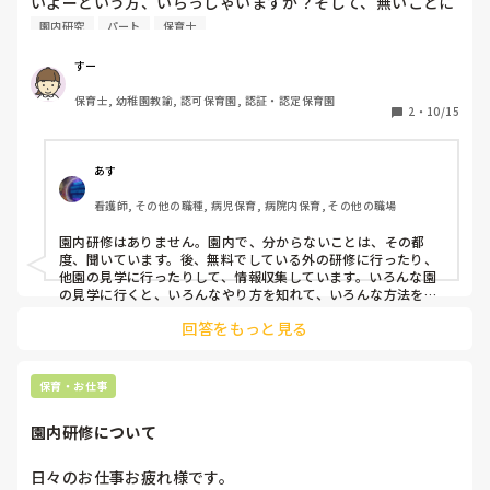
いよーという方、いらっしゃいますか？そして、無いことに
対して、どのように思いますか？
園内研究
パート
保育士
とかなんとか

質問ではなくつぶやきです。
すー
保育士, 幼稚園教諭, 認可保育園, 認証・認定保育園
2
・
10/15
あす
看護師, その他の職種, 病児保育, 病院内保育, その他の職場
園内研修はありません。園内で、分からないことは、その都
度、聞いています。後、無料でしている外の研修に行ったり、
他園の見学に行ったりして、情報収集しています。いろんな園
の見学に行くと、いろんなやり方を知れて、いろんな方法を知
れて、今まで、だめだったケースでも、解決したりするので、
回答をもっと見る
この場も利用して、いろいろ、相談して、自分で抱え込まない
ようにしたらいいと思います。その園の他の保育士さんは、ど
うしているのですか？
保育・お仕事
園内研修について
日々のお仕事お疲れ様です。
