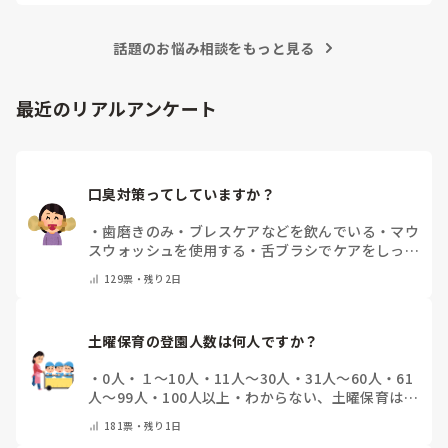
ピアノは練習あるのみだと思うので、無理なくがんばってくだ
さいね！
話題のお悩み相談をもっと見る
最近のリアルアンケート
口臭対策ってしていますか？
・
歯磨きのみ
・
ブレスケアなどを飲んでいる
・
マウ
スウォッシュを使用する
・
舌ブラシでケアをしっか
りする
・
フリスクをかじる
・
気にしたことない
・
そ
129
票・
残り2日
の他(コメントで教えて下さい)
土曜保育の登園人数は何人ですか？
・
0人
・
１～10人
・
11人～30人
・
31人～60人
・
61
人～99人
・
100人以上
・
わからない、土曜保育はな
い
・
その他(コメントで教えて下さい)
181
票・
残り1日