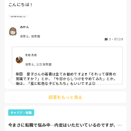
こんにちは！

みなさまの、保育教育関係のおすすめ書籍教えてほしいです
非認知能力
✨

みかん
私は、ポーク重子の「非認知能力の育て方」が興味深く感じ
保育士, 保育園
ました。もっと前に読んで、子育てに生かしてみたかったな
3
・
07/19
(笑)

私は、非認知能力関係の教育にとても興味があります。地頭
たむたむ
を良くするのって子どもが社会で生きていく上で本当に大切
保育士, 公立保育園
ですよね！

柴田　愛子さんの著書は全てお勧めですよ❣️「それって保育の
常識ですか？」とか、「今日からしつけをやめてみた」とか。
後は、「星と虹色な子どもたち」もいいですよ😊
回答をもっと見る
キャリア・転職
今まさに転職で悩み中…内定はいただいているのですが、踏
み込めずにいる自...