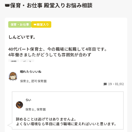
👑保育・お仕事 殿堂入りお悩み相談
とした保育。

保育者が子どもを動かすのではなく、自発的に活動をする、
考えたりする、そこに保育者が見守りながら必要なときに関
わっていく。また、非認知能力を育てていけるような保育。

保育・お仕事
👑殿堂入り
でもそれは、うまくは伝わらなかったようです。

しんどいです。
話ははじめに戻りますが、

40代パート保育士、今の職場に転職して4年目です。

なぜ卒園児にこだわるか、私は今まで、3回卒園児を送り出
4年働きましたがどうしても雰囲気が合わず

してきています。

退職しようと思っています。

一度目は、次の年も残るので、無事に送り出しました。

退職
パート
ランドセルを背負って、会いに来てくれる、そんな姿も見ら
周りの職員は、勤続10年以上から何十年という先生がほとん
晴れたらいいね
れるって保育士っていい仕事だなと感じた、3年目。

どです。

次に卒園児をもったときは、3月中旬に突然異動宣告。何か
保育士, 認可保育園
保護者子どもの愚痴悪口が多く、

したかな？笑

19
・
01/02
子どもの前でも

と、バタバタで最後の2週間程はほとんど卒園児と関わらず
今で言う不適切保育も　

に、異動。

仕方ないよね

結局、送り出しもまともにできず、ランドセル姿なんて…そ
らい
もう何も言わずに

れは5年目の時でした。

保育士, 保育園
子どもの言いなりになればいいんだね

などいう意見で…

そして、今。

辞めることは逃げではありませんよ。

保育士って、なんでしょう？

よくない環境なら早目に違う職場に変えればいいと思います。
上の先生に相談することは難しそうです。

こんなにもバタバタしながら、転職を考えないといけない職