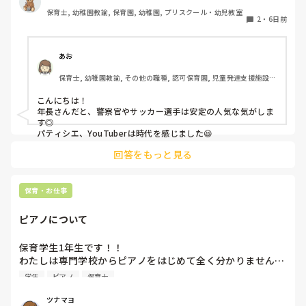
言ってくれる女児もたくさんいてなんだか嬉しくなります♪

保育士, 幼稚園教諭, 保育園, 幼稚園, プリスクール・幼児教室
2
・
6日前
最近の子どもたちの「大きくなったら」事情を知りたいです
＾＾
あお
保育士, 幼稚園教諭, その他の職種, 認可保育園, 児童発達支援施設, 
その他の職場, 管理職
こんにちは！

年長さんだと、警察官やサッカー選手は安定の人気な気がしま
す◎

パティシエ、YouTuberは時代を感じました😆
回答をもっと見る
保育・お仕事
ピアノについて
保育学生1年生です！！

わたしは専門学校からピアノをはじめて全く分かりません…

ピアノはとりあえず弾きまくれ！と言われましたがいまいち
学生
ピアノ
保育士
家でも練習する気になりません…ピアノ弾け無さすぎて友達
にもこんな苦戦してる人はじめて見たと言われる始末です🥲︎

ツナマヨ