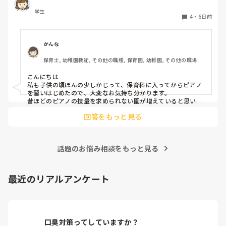
保育士になって弾かなきゃいけないと考えるだけでゾッとし
学生
ます😭

4
・
6日前
ピアノ苦手な方いますか、？後先のことを考えるととても不
安です、
かんな
保育士, 幼稚園教諭, その他の職種, 保育園, 幼稚園, その他の職場
こんにちは

私も子供の頃ほんの少しかじって、保育科に入ってからピアノ
を習いはじめたので、大変なお気持ち分かります。

昔ほどのピアノの技量を求められない園が増えていると思いま
す。

回答をもっと見る
人前で弾くのも回数をこなすしかないかもです(^_^;)

ピアノは練習あるのみだと思うので、無理なくがんばってくだ
さいね！
話題のお悩み相談をもっと見る
最近のリアルアンケート
口臭対策ってしていますか？