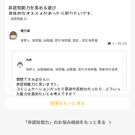
いです。
人も多いです！

ただ、今の環境、園の保育がはっきりいってまだ開園して2
非認知能力を高める遊び

年目で職員が次々に辞めていき、一体どのような保育方針な
少し、期間をあけると、雇用保険で、失業手当をもらえると思
具体的なオススメがあったら知りたいです。
んだろうという疑問がある中で、働いていくのも難しいと感
いますし、ひと息いれるのも、1つの方法だと思います！
非認知能力
じているのは事実。

自分の思う保育とは違う保育なんだろうな、と感じる上司や
周りの職員。

穂乃果
他の職員が保育に入ると、大丈夫かな？と気になる。

保育士, 保育園, 幼稚園, 認可保育園, 認証・認定保育園
実際、上司に、"これからの保育はこういう考えがいいと思
2
・
01/24
う"というような相談をしたら、「それは、先生がみんなに
伝えていったらいいんじゃない？私はそういう保育をすりタ
イプではないから」というようなことを言われたことがあり
みあ
ました。

保育士, 幼稚園教諭, 保育園, 幼稚園, 認可外保育園, 事業所内保育, 
その他の職場
え？ちょっとまって？

質問ですみません💦

上の人間たちがまず保育方針をこうしようね、って固めるべ
非認知能力と言いますと、

きじゃないの？と思いました。

コミニュケーションだったり意欲や忍耐力だったり…どういっ
た能力を高めたいとお考えですか？

あと子どもたちの年齢も教えて頂けると助かります(^^)
自分1人が伝えようとしたって、難しいと思う。

回答をもっと見る
だけど、伝わったらいいなと思い、この3月までやってき
た。

しかしながら、その上司を見ていると、どこか我慢して私に
「非認知能力」のお悩み相談をもっと見る
合わせているような気もする。

どんな保育かというと、今よく言われている、子どもを主体