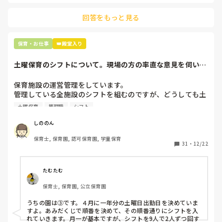
主任は同じ考えですし、園長は不在のことが多いです。

業？

自分は、ひとつの園で長く働くイメージをしていたので、な
回答をもっと見る
最後の職場にしようと思っていましたが

んとも言えない感情がグルグルしています。

正直苦しい。

辞めることは逃げ、と、過去辞めた人も何年も言われ続けて
決断の3月。

保育・お仕事
👑殿堂入り
正直休みたい。

土曜保育のシフトについて。現場の方の率直な意見を伺いた
いです。
でも、転職をすすめるかたからすると、4月から働いたほう
保育施設の運営管理をしています。

が、その後を考えると良い。

管理している全施設のシフトを組むのですが、どうしても土
なんで4月からきっちり働かなきゃダメみたいな世の中な
曜保育だけは入れる方が少なく、いつも苦労しています。

の？

土曜保育
管理職
シフト
応募の段階では皆、月1〜2回の土曜出勤があることに同意し
そこも疑問。仕方ないことかな？

て入職しているはずですが、いざ勤務が始まると一日も土曜
しののん
出勤が出来ない方ばかりです。

そんなんで長くなりましたが、

保育士, 保育園, 認可保育園, 学童保育
転職経験のある方や、日頃、園の保育や周りの職員の保育に
31
・
12/22
そこで、

疑問を感じる方など、様々な意見をいただきたいです。

①土曜日の希望休は2日まで、と制限をかける

どんな厳しい意見でも、大丈夫です。

②毎月、必ず土曜保育に入ることのできる日を1日だけピッ
たむたむ
よろしくお願いします。

クアップしてもらう

保育士, 保育園, 公立保育園
③仮シフトが出た時、土曜出勤が難しければ自身で代わりの
人を交渉して見つけてもらう

うちの園は③です。４月に一年分の土曜日出勤日を決めていま
すよ。あみだくじで順番を決めて、その順番通りにシフトを入
上記のいずれかの対策を取り入れることを考えています。

れていきます。月一が基本ですが、シフトを9人で2人ずつ回す