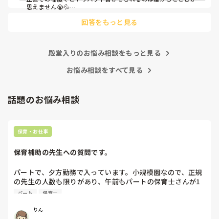
思えません😭💦

他の先生方も同様のことをされているのでしょうか？

回答をもっと見る
あまりご無理されませんよう…😢
殿堂入りのお悩み相談をもっと見る
お悩み相談をすべて見る
話題のお悩み相談
保育・お仕事
保育補助の先生への質問です。
パートで、夕方勤務で入っています。小規模園なので、正規
の先生の人数も限りがあり、午前もパートの保育士さんが1
人いたのですが、辞められて配置的にはギリギリで回されて
パート
保育士
おり、正規の先生の休みが取りにくい状態です。

私自身、他にダブルワークもせず、午前、自分の家の用事だ
りん
けで特に忙しくもないので、もともと、100名を超える保育