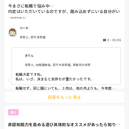
今まさに転職で悩み中…

内定はいただいているのですが、踏み込めずにいる自分がい
ます。

非認知能力
前向きに考えながらも、卒園児担任として最後まで子どもと
関わり、見送りたい。

つーた
しかしながら、4月から新しい職場で働くとなると、それな
保育士, 認可保育園
りに何度か顔合わせや打ち合わせなどで現職を休む必要が出
8
・
03/06
てくるだろうし、今担任している子どもたちより、新しい職
場への準備に頭を回すことにもなるので、バタバタしながら
次に行くのは目に見えている。

きりん
ということは、結局まともに卒園児を送り出せないまま、次
保育士, 幼稚園教諭, 認可外保育園, 事業所内保育
に行き…それってどうなの？という気持ちです。

転職大変ですね。

そして、自分自身は最後まで居たいけど、有休を使わなくて
私は、いざ、決まると気持ちが重たかったです。

もいいから…ただ、31日までいて1日から新しい職場…それ
は働く身として考えると、少し休む時間もほしいと感じる。
転職せず、同じ園にいても、３月は、他の月よりも、今年度の
ことと来年度のことを並行して行うので、気持ちがふわふわす
今年は31日が火曜、1日が水曜ということで、せめて土日を
回答をもっと見る
るように思います。

はさんでいたらと思う。

そこはなにを言っても仕方ない。転職するならば、今の子ど
つーたさんの5歳児を送り出したい気持ちが大きいのなら、見
もたちとはふんぎりをつけてとは当たり前に思うけど、そん
送ってからでもいいと思います。

遊び
な子どもたちがどうでもいいと思うような保育はしてきてい
ないし、簡単に割り切れることでもないし。

わたしは、子育てで、仕事を辞め、転職しました。

非認知能力を高める遊び具体的なオススメがあったら知りた
働いているときは、気づきませんでしたが、年度途中から働く