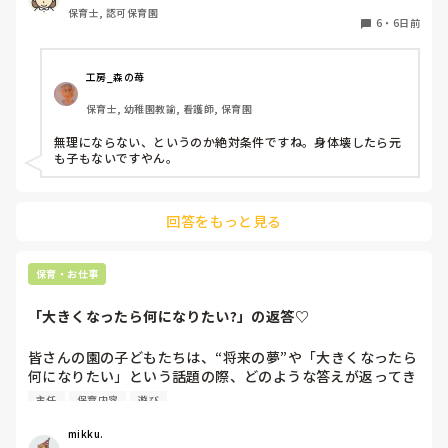
保育士, 認可保育園
園でフリーをしていたこともあり、午前保育も業務的には大
6
・
6日前
変なので毎日は体力的には辛いですが、さほど苦にはなりま
せん。

工房_森の苺
上のような状況だと、皆さんなら、午前保育、手伝います
保育士, 幼稚園教諭, 看護師, 保育園
か？

園長からは、この日、大丈夫とか聞かれたりします。が、辛
無理にならない、というのか絶対条件ですね。身体壊したら元
ければ大丈夫だからとも言われます。正規の先生の体力の方
も子もないですやん。
も心配です。

新しく採用が決まるまで、どうしようかと思ってます。
回答をもっと見る
保育・お仕事
「大きくなったら何になりたい?」の返答♡
皆さんの園の子どもたちは、“将来の夢”や「大きくなったら
何になりたい」という話題の際、どのような答えが返ってき
ますか⁇

主任
保育内容
遊び
「ほいくえんのせんせい！」「ようちえんのせんせい！」と
mikku.