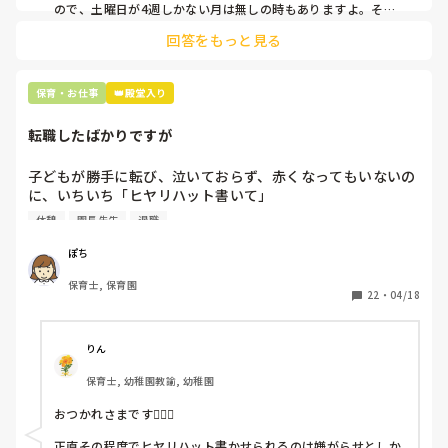
ので、土曜日が4週しかない月は無しの時もありますよ。その
土曜日が出られない人は、同じシフト時間の人と自分で交代し
是非、現場の方の意見をお聞かせください。
回答をもっと見る
て貰い、主任に報告してます。
保育・お仕事
👑殿堂入り
転職したばかりですが
子どもが勝手に転び、泣いておらず、赤くなってもいないの
に、いちいち「ヒヤリハット書いて」

と書かされ

休憩
園長先生
退職
休憩時間に書くしかなく、辛いです

（そう言う本人は書かない）

ぽち
保育士, 保育園
しかも、上司に↑この内容でも

22
・
04/18
「どうしたらなくせるか」

ちゃんと考えて対策を練って書き込むようにと。

呼ばれて一緒に対策を考えさせられること多数

りん
保育士, 幼稚園教諭, 幼稚園
これだけで30〜40分拘束されて辛いです

おつかれさまです🙇🏻‍♀️

皆さんの園はどうですか?
正直その程度でヒヤリハット書かせられるのは嫌がらせとしか