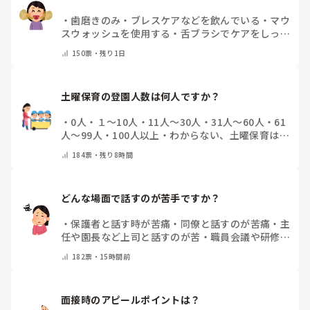
・
歯磨きのみ
・
ブレスケアなどを飲んでいる
・
マウ
スウォッシュを使用する
・
舌ブラシでケアをしっか
りする
・
フリスクをかじる
・
気にしたことない
・
そ
150
票・
残り1日
の他(コメントで教えて下さい)
土曜保育の登園人数は何人ですか？
・
0人
・
１～10人
・
11人～30人
・
31人～60人
・
61
人～99人
・
100人以上
・
わからない、土曜保育はな
い
・
その他(コメントで教えて下さい)
184
票・
残り8時間
どんな場面で話すのが苦手ですか？
・
保護者と話す時が苦痛
・
同僚と話すのが苦痛
・
主
任や園長など上司と話すのが苦
・
職員会議や研修場
面で話すのが苦
・
話すことは苦痛じゃない♡
・
その
182
票・
15時間前
他(コメントで教えてください)
面接時のアピールポイントは？