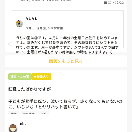
31
・
12/22
そこで、

①土曜日の希望休は2日まで、と制限をかける

②毎月、必ず土曜保育に入ることのできる日を1日だけピッ
たむたむ
クアップしてもらう

保育士, 保育園, 公立保育園
③仮シフトが出た時、土曜出勤が難しければ自身で代わりの
人を交渉して見つけてもらう

うちの園は③です。４月に一年分の土曜日出勤日を決めていま
すよ。あみだくじで順番を決めて、その順番通りにシフトを入
上記のいずれかの対策を取り入れることを考えています。

れていきます。月一が基本ですが、シフトを9人で2人ずつ回す
ので、土曜日が4週しかない月は無しの時もありますよ。その
土曜日が出られない人は、同じシフト時間の人と自分で交代し
是非、現場の方の意見をお聞かせください。
回答をもっと見る
て貰い、主任に報告してます。
保育・お仕事
👑殿堂入り
転職したばかりですが
子どもが勝手に転び、泣いておらず、赤くなってもいないの
に、いちいち「ヒヤリハット書いて」

と書かされ

休憩
園長先生
退職
休憩時間に書くしかなく、辛いです

（そう言う本人は書かない）

ぽち