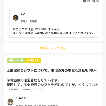
19
・
01/02
子どもの前でも

今で言う不適切保育も　

仕方ないよね

らい
もう何も言わずに

保育士, 保育園
子どもの言いなりになればいいんだね

などいう意見で…

辞めることは逃げではありませんよ。

よくない環境なら早目に違う職場に変えればいいと思います。
上の先生に相談することは難しそうです。

主任は同じ考えですし、園長は不在のことが多いです。

回答をもっと見る
最後の職場にしようと思っていましたが

正直苦しい。

辞めることは逃げ、と、過去辞めた人も何年も言われ続けて
保育・お仕事
👑殿堂入り
土曜保育のシフトについて。現場の方の率直な意見を伺いた
いです。
保育施設の運営管理をしています。

管理している全施設のシフトを組むのですが、どうしても土
曜保育だけは入れる方が少なく、いつも苦労しています。

土曜保育
管理職
シフト
応募の段階では皆、月1〜2回の土曜出勤があることに同意し
て入職しているはずですが、いざ勤務が始まると一日も土曜
しののん
出勤が出来ない方ばかりです。

保育士, 保育園, 認可保育園, 学童保育