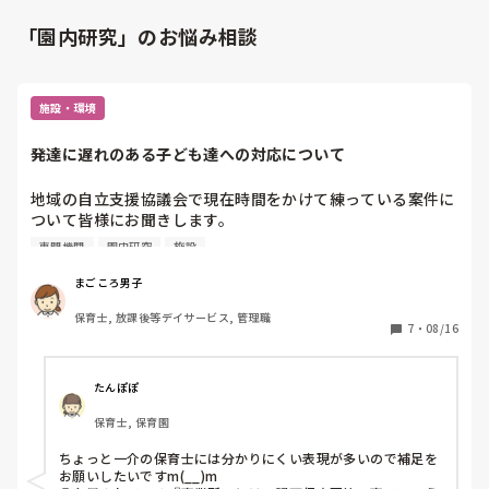
「園内研究」のお悩み相談
施設・環境
発達に遅れのある子ども達への対応について
地域の自立支援協議会で現在時間をかけて練っている案件に
ついて皆様にお聞きします。

現在私が勤務する事業所の地域では、保育所等訪問支援とい
専門機関
園内研究
施設
う事業について、現段階でこのサービスを提供できる体制が
ないため、その体制を構築するために検討を重ねています。

まごころ男子
保育士, 放課後等デイサービス, 管理職
地域でこの事業を展開していくためには、ということでこの
7
・
08/16
サービスを提供している隣接する市の事業所や事業所に入っ
てもらっている保育園、また行政などから話を聞きこの事業
を展開していくべく情報、知識を収集しています。

たんぽぽ
話を聞いた保育園の方からは事業所といい関係を築けている
保育士, 保育園
とお聞きしました。ただ、別の機会には関係作りが大変だと
いう話もありました。

ちょっと一介の保育士には分かりにくい表現が多いので補足を
お願いしたいですm(__)m
