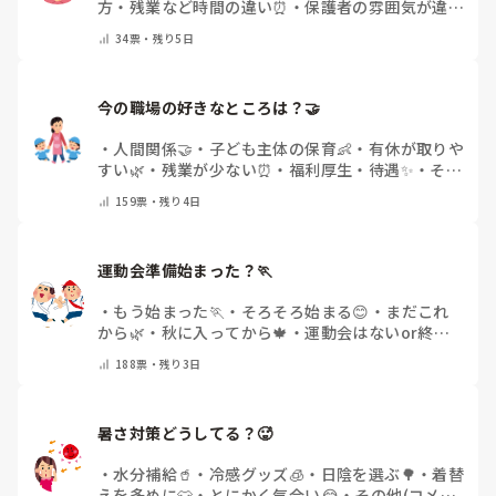
方・残業など時間の違い⏰
・
保護者の雰囲気が違う
💬
・
給料が違う
・
転職経験なし
・
その他(コメント
34
票・
残り5日
で教えてください)
今の職場の好きなところは？🤝 
・
人間関係🤝
・
子ども主体の保育👶
・
有休が取りや
すい🌿
・
残業が少ない⏰
・
福利厚生・待遇✨
・
その
他(コメントで教えてください)
159
票・
残り4日
運動会準備始まった？🏃
・
もう始まった🏃
・
そろそろ始まる😊
・
まだこれ
から🌿
・
秋に入ってから🍁
・
運動会はないor終わ
った✨
・
その他(コメントで教えてください)
188
票・
残り3日
暑さ対策どうしてる？🥵
・
水分補給🥤
・
冷感グッズ🧊
・
日陰を選ぶ🌳
・
着替
えを多めに👕
・
とにかく気合い😂
・
その他(コメン