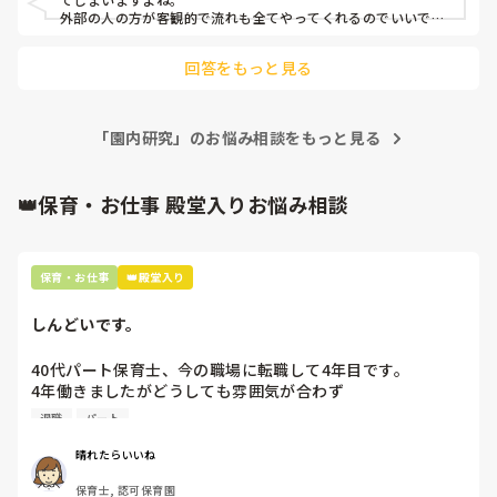
外部の人の方が客観的で流れも全てやってくれるのでいいです
よ！
回答をもっと見る
「園内研究」のお悩み相談をもっと見る
👑保育・お仕事 殿堂入りお悩み相談
保育・お仕事
👑殿堂入り
しんどいです。
40代パート保育士、今の職場に転職して4年目です。

4年働きましたがどうしても雰囲気が合わず

退職しようと思っています。

退職
パート
周りの職員は、勤続10年以上から何十年という先生がほとん
晴れたらいいね
どです。

保育士, 認可保育園
保護者子どもの愚痴悪口が多く、
