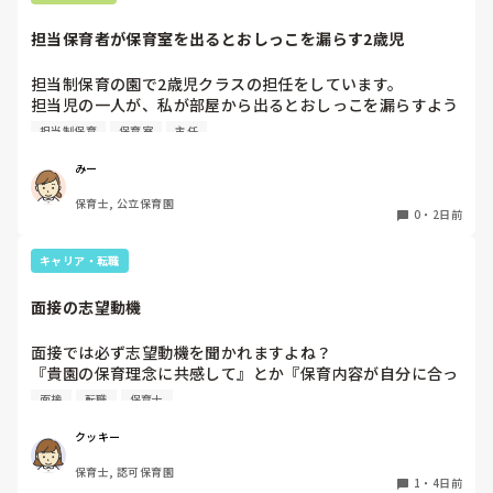
た。

担当保育者が保育室を出るとおしっこを漏らす2歳児
今は８月。

１週間休んでいます。

担当制保育の園で2歳児クラスの担任をしています。

担当児の一人が、私が部屋から出るとおしっこを漏らすよう
家でもやることはあります。

になりました。

日常生活すら支障をきたすほどになりました。

担当制保育
保育室
主任
その子はパンツで過ごしていて、排尿間隔も空いています。
4月から私への執着が強かったのですが、特に寝かしつけの
椅子に座って作業をすれば？

みー
時に私がそばに行かないと繰り返し大きい声で呼んだり私が
と、園で言われました。

保育士, 公立保育園
寝かしつけしている子にちょっかいを出したり、何回もトイ
なので、子ども椅子程度の高さの踏み台に座って、試してみ
0
・
2日前
レに行きたいと言っていました。行ったところで出ないこと
ました。

もしばしば… 

キャリア・転職
パンツで寝れる子が増えてきて、寝かしつけの時にトイレに
ただじっと座っていても、5分も座ればお尻に痛みがきま
行きたい子が時差でいるのですが、私がその対応で外に出よ
す。

面接の志望動機
うとするとその子も行きたがります。

この高さの作業だと意外に、

しかし寝かしつけに入る前にトイレでしっかり排尿している
体をひねる、少し立ち上がる、体を折りたたむような姿勢に
面接では必ず志望動機を聞かれますよね？

ので、その子には待っててねといい外に出ていました。今日
なること多いことに気づきました。

『貴園の保育理念に共感して』とか『保育内容が自分に合っ
はそれで2回漏らしています。

その度にあちらこちらに痛みが来て

てると思いました』等々が多いかと思いますが、実際はどう
2回目は私は見ていないのですが、かなり微量だったそう
立ち上がる時には、膝や太ももが固まり痛みが……

面接
転職
保育士
なのでしょうか？

で、クラスのリーダーの先生から絞り出して注意を引こうと
私自身、園の雰囲気とか園の規模、保育内容は勘案しますが
しているように見えると言われました。

クッキー
正直なところ、家から通いやすいか、給与はどうか…という
日頃からそのことの関わりはしっかり持てるように意識はし
腰痛、膝痛お持ちの方は、どの程度の痛みで働かれているの
保育士, 認可保育園
ところに重きを置いています

ていますが…

でしょうか。

1
・
4日前