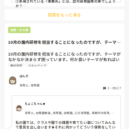
そこで皆様に質問です。

①多用されている『事業所』とは、認可保育園等の事でしょう
皆様の保育園では、

か？

②『保育所等訪問支援』とは、巡回相談とはまた違うものでし
①保育所等訪問支援の事業を提供する支援員が入っている？
回答をもっと見る
ょうか？

いない？

③保育士ではなさそうだし、お役所の方？と最初は思いました
②その支援員といい関係性が築けている？いない？

が、「行政から話を聞き」とも記述されていますが…どのよう
③築けていないとしたらその原因はどこにあると思われる？

な立場の方が、どのようなサービスの提供を目標に…？

保育・お仕事
④該当する園児の保護者はその事業を納得して受けている？
補足や訂正ありましたらお願いしたいですm(__)m

いない？

10月の園内研修を担当することになったのですが、テーマが
と思いましたが、お名前の下に「放課後デイサービス」とあり
⑤納得していないとしたらそれは何に対して納得していな
なかなか決まら...
ましたねm(__)m

い？

でも私の地域では小学校や療育担当の市の方との連携は年に数
10月の園内研修を担当することになったのですが、テーマが
⑥入ってもらっている支援員に対して何を要求したい？

回あっても、放課後デイサービスや児童クラブとの連携は

なかなか決まらず困っています。何か良いテーマが有ればい
⑦その他なんでも

全くありませんので、放課後デイサービスの方と関わる機会も
たくさんあってすみません😅

術もないです(*_*)

園内研究
スキルアップ
支援が必要なのに親が認めなくて支援を受けられない子は時々
これから展開していく上で参考にしたいのでお聞かせくださ
居ますが…。

い。よろしくお願いします。
ぱんだ
保護者から申告して頂かないと、他の市に住む児は療育に行っ
保育士, 保育園
2
・
09/17
ているかも不明です。又
ちょこちゃん★
保育士, 幼稚園教諭, 保育園, 幼稚園, 公立保育園, 事業所内保育, 病
院内保育
私の園では、クラスや園での課題や育てたい姿についてみんな
で意見を出し合います★それに向かってどういう保育をしてい