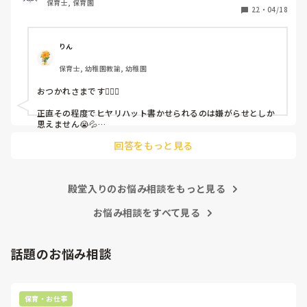
保育士, 保育園
しかも、上司に↑この内容でも

22
・
04/18
「どうしたらなくせるか」

ちゃんと考えて対策を練って書き込むようにと。

呼ばれて一緒に対策を考えさせられること多数

りん
保育士, 幼稚園教諭, 幼稚園
これだけで30〜40分拘束されて辛いです

おつかれさまです🙇🏻‍♀️

皆さんの園はどうですか?
正直その程度でヒヤリハット書かせられるのは嫌がらせとしか
思えません😭💦

他の先生方も同様のことをされているのでしょうか？

回答をもっと見る
あまりご無理されませんよう…😢
殿堂入りのお悩み相談をもっと見る
お悩み相談をすべて見る
話題のお悩み相談
保育・お仕事