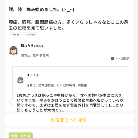
腰、膝　痛み始めました。(>_<)
腰痛、膝痛、股関節痛の方、多くいらっしゃるなとここの過
去の投稿を見て思いました。

1歳児
正社員
私は50代正社員1歳児担任です。

晴れたらいいね
という私も、２週間前、初めて腰痛になりました。

保育士, 認可保育園
右腰が痛くて、起き上がれない。

4
・
2日前
ようやく起き上がっても、立てない。

ようやく立てたら、しゃがめない。

ほいくん
驚きました。

保育士, 幼稚園教諭, その他の職種, 幼稚園
通院して、コルセット、湿布、痛み止め、電気などで１週間
1歳児クラスは抱っこや中腰が多く、体への負担が本当に大き
乗り切ったら

いですよね。痛みをかばうことで股関節や膝へ広がっている状
週末には、左が痛みだし、これも痛み止めや湿布で抑えて仕
態ですので、まずは無理をせず整形外科を再受診してしっかり
事をしていたら、

診てもらうことが大切です。

現場復帰の際は、床での立ち座りを避けるために低い椅子を活
股関節、お尻、太もも、膝まで来はじめてしまいました。

回答をもっと見る
用したり、抱っこや重い作業は周囲の先生に相談して頼むよう
床から支えなしに立ち上がりにくくなり、痛みが走ります。

にしてください。今はご自身の体を最優先に、しっかり休んで
立ち続けると、腰や股関節にきます。

くださいね。
自転車通勤ですが、それも、膝や太ももに痛みが来始めまし
保育・お仕事