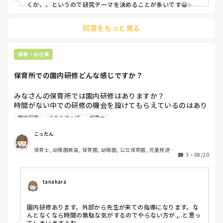
くか、、というので研究テーマを決めることが多いです😀✨
回答をもっと見る
保育・お仕事
保育所での園内研修どんな感じですか？
みなさんの保育所では園内研修はありますか？

時間がない中での研修の機会を設けてもらえているのはあり
がたいのですが、議論や討論もあまりなく、、。なんとなく
園内研究
スキルアップ
保育士
それっぽく発表や感想を述べやった感だけあることに、せっ
こったん
保育士, 幼稚園教諭, 保育園, 幼稚園, 公立保育園, 児童発達支
3
・
08/20
援施設
tanahara
園内研修あります。外部から先生が来ての指導になります。な
んとなくなら時間の無駄な気がするのでやらない方が.,..と思っ
てしまいますよね。
