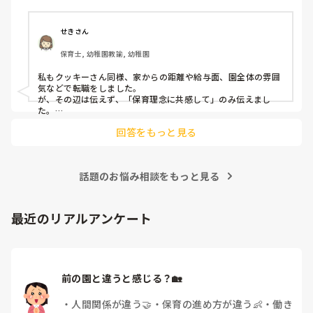
もちろんそんなことは話せませんが

今後どのように関わっていけばいいのか悩んでいます。

皆さんは、志望動機をどのように答えていますか？また、本
痛みには強い方と思っていました。

音はどうですか？
せきさん
出産等で、幾度か開腹手術をしましたが、翌日には歩けまし
たし…

保育士, 幼稚園教諭, 幼稚園
今回は、今少し治まっている痛みがぶり返したどうしようと
私もクッキーさん同様、家からの距離や給与面、園全体の雰囲
いう思いもあり、ちょっと無理かも…と思い始めています。

気などで転職をしました。

が、その辺は伝えず、「保育理念に共感して」のみ伝えまし
た。

まだ急性期ということと、昔、夫が腰を痛めてすぐに整骨院
あとは、自分の長所や得意なことが活かせそうだと感じたと伝
に行ってより酷くなって帰ってきたことがあり、怖くて行け
回答をもっと見る
ていません。

話題のお悩み相談をもっと見る
最近のリアルアンケート
前の園と違うと感じる？🏡
・
人間関係が違う🤝
・
保育の進め方が違う👶
・
働き