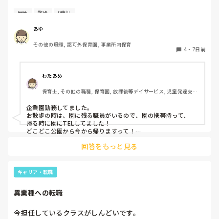
お散歩中の安全対策について質問です。

安全
散歩
0歳児
子どもたちが安心・安全にお散歩を楽しめるよう、日頃から
あゆ
さまざまな工夫をされていると思います。

その他の職種, 認可外保育園, 事業所内保育
4
・
7日前
皆さんの園では、「これはやって良かった！」という安全対
策や工夫はありますか？

わたあめ
例えば、人数確認の方法や散歩コースの選び方、子どもへの
保育士, その他の職種, 保育園, 放課後等デイサービス, 児童発達支援
声掛け、持ち物など、どんなことでも構いません。

施設
企業園勤務してました。

ぜひ参考にさせていただきたいので、教えていただけると嬉
お散歩の時は、園に残る職員がいるので、園の携帯持って、

しいです。

帰る時に園にTELしてました！

よろしくお願いいたします。
どこどこ公園から今から帰りますって！

回答をもっと見る
実習園ではこれをやってなかったので、安全対策として、いい
なぁと思いました！

何かあった時に、この時間に帰るって着信が来てた、この時間
キャリア・転職
は大丈夫だった！ってわかるので🥺！

異業種への転職
今担任しているクラスがしんどいです。
