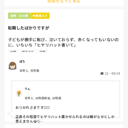
回答をもっと見る
て貰い、主任に報告してます。
保育・お仕事
👑殿堂入り
転職したばかりですが
子どもが勝手に転び、泣いておらず、赤くなってもいないの
に、いちいち「ヒヤリハット書いて」

と書かされ

休憩
園長先生
退職
休憩時間に書くしかなく、辛いです

（そう言う本人は書かない）

ぽち
保育士, 保育園
しかも、上司に↑この内容でも

22
・
04/18
「どうしたらなくせるか」

ちゃんと考えて対策を練って書き込むようにと。

呼ばれて一緒に対策を考えさせられること多数

りん
保育士, 幼稚園教諭, 幼稚園
これだけで30〜40分拘束されて辛いです

おつかれさまです🙇🏻‍♀️

皆さんの園はどうですか?
正直その程度でヒヤリハット書かせられるのは嫌がらせとしか
思えません😭💦

他の先生方も同様のことをされているのでしょうか？
