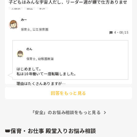
子どもはみんな宇宙人だし、リーダー週が嫌で仕方ありませ
ん。

小学校
安全
主任
今月安全点検の当番だったけれど、８月はガスの点検もナー
スと一緒にやるそうで、当番３人いるうちの、なぜか派遣の
みー
私が名だしでやると言われました。

保育士, 公立保育園
他の２人は正規です。なので、私がやる理由がわからないと
4
・
08/15
クラスのリーダーに話したところ、ナースにその旨を伝えて
くれ、私ではなく新卒の正規の先生がやることになりまし
た。

のん
今は派遣だから納得いかないところは言えるけど、今の園は
保育士, 幼稚園教諭
来年までだし、そのタイミングで娘は小学校入学だし、経済
的な面を考えれば正規に戻るしかなくて。

はじめまして。

でも、今年のクラスがやばすぎて、完全燃焼というか、絵本
私は10年働いて一度転職しました。

を選んだり、活動を考えたりするのが嫌になってきました。

異業種に転職もありかなあと思っていますが、転職した方は
理由はたくさんありますが

同じことは『上が責任をとってくれない』です。

実際どのような職を選ばれているのでしょうか。またなぜ保
回答をもっと見る
問題がある先生がいて、報告しても

育士をやめたのかも知りたいです。
辞められると困るのでしょうね

何も解決してくれず結局自分でどうにかするか、耐えるか。と
いう環境が普通になっていました。

「安全」のお悩み相談をもっと見る
転職した時は経済的にはカツカツでしたが全く違う職種のパー
ト掛け持ちしました。子どものことがしんどくなってしまって
いたので気分転換も兼ねて関係ない職場にしました。

資格さえあれば星の数だけ保育士の求人はあるので辞めてよか
👑保育・お仕事 殿堂入りお悩み相談
ったと思っています