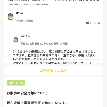
り回ったりして落ち着かないので、活動によってパーテーシ
環境構成
安全
小規模保育園
ョンで仕切っています。このパーテーションがウレタンのよ
うな素材で軽いので、ちょっと体が当たると倒れたり、つか
NANA
まり立ちが不安定な子にとっては共倒れになったりで危険で
保育士, 保育園
す。かと言って固定してしまうと活動によって柔軟に移動す
2
・
3日前
ることができなくなってしまうし…以前勤務していた園では
しっかりした重いものを置いていましたが、移動が大変で使
い勝手が悪く、子どもがぶつかって倒れた時に怖い思いをし
ほいくん
ました。

保育士, 幼稚園教諭, その他の職種, 幼稚園
皆さんの園ではどんなもので工夫されていますか？
0〜2歳児の小規模園だと、広さ調整と安全面の両立は悩ましい
ですよね。軽すぎると共倒れが怖く、重すぎると移動が大変と
いうお気持ち、とてもよく分かります。

対策として、底面に滑り止めがある「自立式ベビーゲート」な
ら、つかまり立ちでも倒れにくく移動も楽でおすすめです。ま
回答をもっと見る
た、ストッパー付きキャスターをつけたロー棚を仕切りにすれ
ば、倒れず収納にもなって一石二鳥です。

今のウレタン製を活かすなら、壁や固定家具で挟む配置にした
り、脚元に水入りペットボトルなどの重りを付けて補強してみ
保育・お仕事
てくださいね。安全で使いやすい方法が見つかるよう応援して
お散歩の安全対策について
現在企業主導型保育園で働いています。
