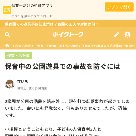
保育士
だけの相談アプリ
アプリで開く
アプリを無料でダウンロード！
保育園での遊具事故防止策は？他園の工夫や対策は何？
お悩み相談
「保育・お仕事」のお悩み相談
保育園での遊具事故防止策は？他園の
保育・お仕事
保育中の公園遊具での事故を防ぐには
ぴいち
保育士, 認可外保育園
2歳児が公園の階段を踏み外し、頭を打つ転落事故が起きてしま
いました。幸いにも怪我なく、何もありませんでしたが、恐怖
です。

小規模ということもあり、子ども6人保育者3人と
