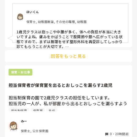
ようやく立てたら、しゃがめない。

ほいくん
驚きました。

保育士, 幼稚園教諭, その他の職種, 幼稚園
通院して、コルセット、湿布、痛み止め、電気などで１週間
1歳児クラスは抱っこや中腰が多く、体への負担が本当に大き
乗り切ったら

いですよね。痛みをかばうことで股関節や膝へ広がっている状
週末には、左が痛みだし、これも痛み止めや湿布で抑えて仕
態ですので、まずは無理をせず整形外科を再受診してしっかり
事をしていたら、

診てもらうことが大切です。

現場復帰の際は、床での立ち座りを避けるために低い椅子を活
股関節、お尻、太もも、膝まで来はじめてしまいました。

回答をもっと見る
用したり、抱っこや重い作業は周囲の先生に相談して頼むよう
床から支えなしに立ち上がりにくくなり、痛みが走ります。

にしてください。今はご自身の体を最優先に、しっかり休んで
立ち続けると、腰や股関節にきます。

くださいね。
自転車通勤ですが、それも、膝や太ももに痛みが来始めまし
保育・お仕事
た。

担当保育者が保育室を出るとおしっこを漏らす2歳児
今は８月。

１週間休んでいます。

担当制保育の園で2歳児クラスの担任をしています。

担当児の一人が、私が部屋から出るとおしっこを漏らすよう
家でもやることはあります。

になりました。

日常生活すら支障をきたすほどになりました。

担当制保育
保育室
主任
その子はパンツで過ごしていて、排尿間隔も空いています。
4月から私への執着が強かったのですが、特に寝かしつけの
椅子に座って作業をすれば？

みー
時に私がそばに行かないと繰り返し大きい声で呼んだり私が
と、園で言われました。

保育士, 公立保育園
寝かしつけしている子にちょっかいを出したり、何回もトイ
なので、子ども椅子程度の高さの踏み台に座って、試してみ
0
・
20時間前