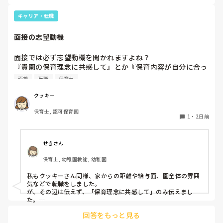
レに行きたいと言っていました。行ったところで出ないこと
ました。

もしばしば… 

キャリア・転職
パンツで寝れる子が増えてきて、寝かしつけの時にトイレに
ただじっと座っていても、5分も座ればお尻に痛みがきま
行きたい子が時差でいるのですが、私がその対応で外に出よ
す。

面接の志望動機
うとするとその子も行きたがります。

この高さの作業だと意外に、

しかし寝かしつけに入る前にトイレでしっかり排尿している
体をひねる、少し立ち上がる、体を折りたたむような姿勢に
面接では必ず志望動機を聞かれますよね？

ので、その子には待っててねといい外に出ていました。今日
なること多いことに気づきました。

『貴園の保育理念に共感して』とか『保育内容が自分に合っ
はそれで2回漏らしています。

その度にあちらこちらに痛みが来て

てると思いました』等々が多いかと思いますが、実際はどう
2回目は私は見ていないのですが、かなり微量だったそう
立ち上がる時には、膝や太ももが固まり痛みが……

面接
転職
保育士
なのでしょうか？

で、クラスのリーダーの先生から絞り出して注意を引こうと
私自身、園の雰囲気とか園の規模、保育内容は勘案しますが
しているように見えると言われました。

クッキー
正直なところ、家から通いやすいか、給与はどうか…という
日頃からそのことの関わりはしっかり持てるように意識はし
腰痛、膝痛お持ちの方は、どの程度の痛みで働かれているの
保育士, 認可保育園
ところに重きを置いています

ていますが…

でしょうか。

1
・
2日前
もちろんそんなことは話せませんが

今後どのように関わっていけばいいのか悩んでいます。

皆さんは、志望動機をどのように答えていますか？また、本
痛みには強い方と思っていました。

音はどうですか？
せきさん
出産等で、幾度か開腹手術をしましたが、翌日には歩けまし
たし…

保育士, 幼稚園教諭, 幼稚園
今回は、今少し治まっている痛みがぶり返したどうしようと
私もクッキーさん同様、家からの距離や給与面、園全体の雰囲
いう思いもあり、ちょっと無理かも…と思い始めています。

気などで転職をしました。

が、その辺は伝えず、「保育理念に共感して」のみ伝えまし
た。

まだ急性期ということと、昔、夫が腰を痛めてすぐに整骨院
あとは、自分の長所や得意なことが活かせそうだと感じたと伝
に行ってより酷くなって帰ってきたことがあり、怖くて行け
回答をもっと見る
ていません。
