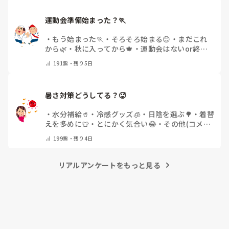
運動会準備始まった？🏃
・
もう始まった🏃
・
そろそろ始まる😊
・
まだこれ
から🌿
・
秋に入ってから🍁
・
運動会はないor終わ
った✨
・
その他(コメントで教えてください)
191
票・
残り5日
暑さ対策どうしてる？🥵
・
水分補給🥤
・
冷感グッズ🧊
・
日陰を選ぶ🌳
・
着替
えを多めに👕
・
とにかく気合い😂
・
その他(コメン
トで教えてください)
199
票・
残り4日
リアルアンケートをもっと見る