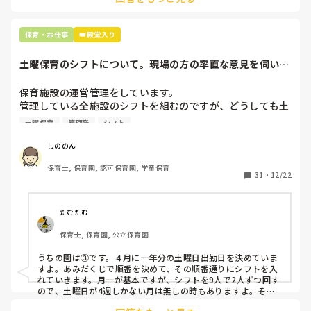
最後の職場にしようと思っていましたが

正直苦しい。

辞めることは逃げ、と、過去辞めた人も何年も言われ続けて
保育・お仕事
👑殿堂入り
土曜保育のシフトについて。現場の方の率直な意見を伺いた
いです。
保育施設の運営管理をしています。

管理している全施設のシフトを組むのですが、どうしても土
曜保育だけは入れる方が少なく、いつも苦労しています。

土曜保育
管理職
シフト
応募の段階では皆、月1〜2回の土曜出勤があることに同意し
て入職しているはずですが、いざ勤務が始まると一日も土曜
しののん
出勤が出来ない方ばかりです。

保育士, 保育園, 認可保育園, 学童保育
31
・
12/22
そこで、

①土曜日の希望休は2日まで、と制限をかける

②毎月、必ず土曜保育に入ることのできる日を1日だけピッ
たむたむ
クアップしてもらう

保育士, 保育園, 公立保育園
③仮シフトが出た時、土曜出勤が難しければ自身で代わりの
人を交渉して見つけてもらう

うちの園は③です。４月に一年分の土曜日出勤日を決めていま
すよ。あみだくじで順番を決めて、その順番通りにシフトを入
上記のいずれかの対策を取り入れることを考えています。

れていきます。月一が基本ですが、シフトを9人で2人ずつ回す
ので、土曜日が4週しかない月は無しの時もありますよ。その
土曜日が出られない人は、同じシフト時間の人と自分で交代し
是非、現場の方の意見をお聞かせください。