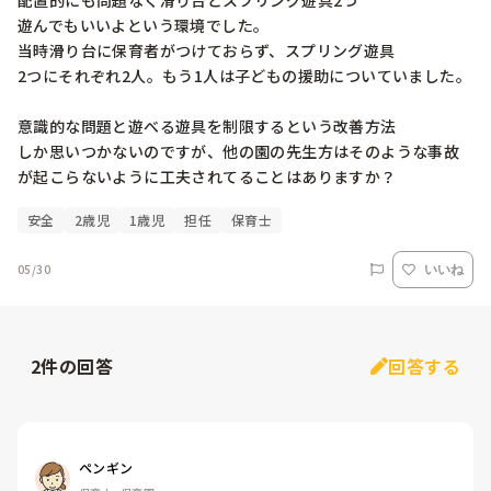
配置的にも問題なく滑り台とスプリング遊具2つ

遊んでもいいよという環境でした。

当時滑り台に保育者がつけておらず、スプリング遊具

2つにそれぞれ2人。もう1人は子どもの援助についていました。

意識的な問題と遊べる遊具を制限するという改善方法

しか思いつかないのですが、他の園の先生方はそのような事故
が起こらないように工夫されてることはありますか？
安全
2歳児
1歳児
担任
保育士
05/30
いいね
2
件の回答
回答する
ペンギン