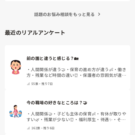
話題のお悩み相談をもっと見る
最近のリアルアンケート
前の園と違うと感じる？🏡
・
人間関係が違う🤝
・
保育の進め方が違う👶
・
働き
方・残業など時間の違い⏰
・
保護者の雰囲気が違う
💬
・
給料が違う
・
転職経験なし
・
その他(コメント
55
票・
残り7日
で教えてください)
今の職場の好きなところは？🤝 
・
人間関係🤝
・
子ども主体の保育👶
・
有休が取りや
すい🌿
・
残業が少ない⏰
・
福利厚生・待遇✨
・
その
他(コメントで教えてください)
162
票・
残り6日