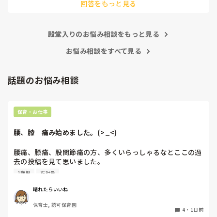
回答をもっと見る
あまりご無理されませんよう…😢
殿堂入りのお悩み相談をもっと見る
お悩み相談をすべて見る
話題のお悩み相談
保育・お仕事
腰、膝　痛み始めました。(>_<)
腰痛、膝痛、股関節痛の方、多くいらっしゃるなとここの過
去の投稿を見て思いました。

1歳児
正社員
私は50代正社員1歳児担任です。

晴れたらいいね
という私も、２週間前、初めて腰痛になりました。

保育士, 認可保育園
右腰が痛くて、起き上がれない。

4
・
1日前
ようやく起き上がっても、立てない。
