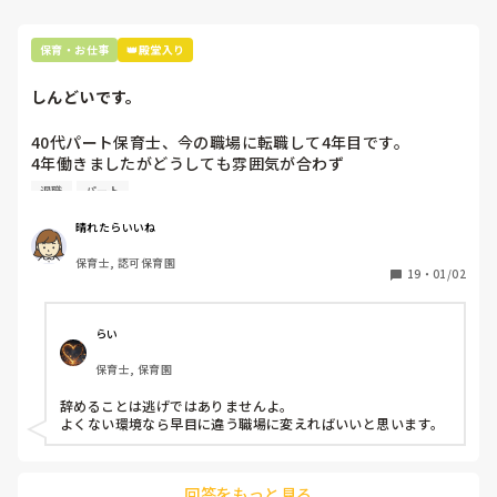
保育・お仕事
👑殿堂入り
しんどいです。
40代パート保育士、今の職場に転職して4年目です。

4年働きましたがどうしても雰囲気が合わず

退職しようと思っています。

退職
パート
周りの職員は、勤続10年以上から何十年という先生がほとん
晴れたらいいね
どです。

保育士, 認可保育園
保護者子どもの愚痴悪口が多く、

19
・
01/02
子どもの前でも

今で言う不適切保育も　

仕方ないよね

らい
もう何も言わずに

保育士, 保育園
子どもの言いなりになればいいんだね

などいう意見で…

辞めることは逃げではありませんよ。

よくない環境なら早目に違う職場に変えればいいと思います。
上の先生に相談することは難しそうです。

主任は同じ考えですし、園長は不在のことが多いです。

回答をもっと見る