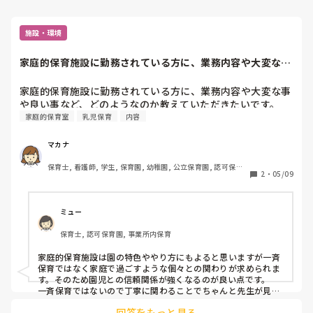
施設・環境
家庭的保育施設に勤務されている方に、業務内容や大変な事
や良い事など、ど...
家庭的保育施設に勤務されている方に、業務内容や大変な事
や良い事など、どのようなのか教えていただきたいです。
家庭的保育室
乳児保育
内容
マカナ
保育士, 看護師, 学生, 保育園, 幼稚園, 公立保育園, 認可保育
2
・
05/09
園, 病児保育, 学童保育, 放課後等デイサービス, 病院内保育, 
託児所, 児童施設, 児童養護施設, 児童発達支援施設, 乳児院, 
小規模認可保育園
ミュー
保育士, 認可保育園, 事業所内保育
家庭的保育施設は園の特色ややり方にもよると思いますが一斉
保育ではなく家庭で過ごすような個々との関わりが求められま
す。そのため園児との信頼関係が強くなるのが良い点です。

一斉保育ではないので丁寧に関わることでちゃんと先生が見て
くれているという安心感を与えられると思います。その一方で
回答をもっと見る
流れを止めないように活動を回していくことが難しいです。例