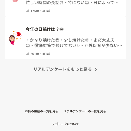
忙しい時間の長話⏰
・
特にない😊
・
日によって違
う🌿
・
その他(コメントで教えてください)
175
票・
3日前
今年の日焼けは？🌞
・
かなり焼けた😎
・
少し焼けた🌞
・
まだ大丈夫
😊
・
徹底対策で焼けてない✨
・
戸外保育が少ない
🌿
・
その他(コメントで教えてください)
201
票・
4日前
リアルアンケートをもっと見る
お悩み相談の一覧を見る
リアルアンケートの一覧を見る
シゴトークについて