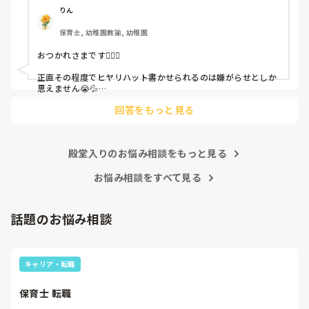
呼ばれて一緒に対策を考えさせられること多数

りん
保育士, 幼稚園教諭, 幼稚園
これだけで30〜40分拘束されて辛いです

おつかれさまです🙇🏻‍♀️

皆さんの園はどうですか?
正直その程度でヒヤリハット書かせられるのは嫌がらせとしか
思えません😭💦

他の先生方も同様のことをされているのでしょうか？

回答をもっと見る
あまりご無理されませんよう…😢
殿堂入りのお悩み相談をもっと見る
お悩み相談をすべて見る
話題のお悩み相談
キャリア・転職
保育士 転職