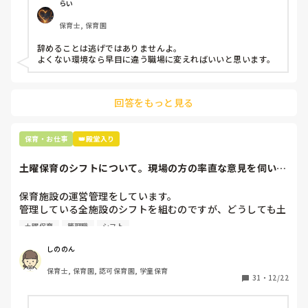
仕方ないよね

らい
もう何も言わずに

保育士, 保育園
子どもの言いなりになればいいんだね

などいう意見で…

辞めることは逃げではありませんよ。

よくない環境なら早目に違う職場に変えればいいと思います。
上の先生に相談することは難しそうです。

主任は同じ考えですし、園長は不在のことが多いです。

回答をもっと見る
最後の職場にしようと思っていましたが

正直苦しい。

辞めることは逃げ、と、過去辞めた人も何年も言われ続けて
保育・お仕事
👑殿堂入り
土曜保育のシフトについて。現場の方の率直な意見を伺いた
いです。
保育施設の運営管理をしています。

管理している全施設のシフトを組むのですが、どうしても土
曜保育だけは入れる方が少なく、いつも苦労しています。

土曜保育
管理職
シフト
応募の段階では皆、月1〜2回の土曜出勤があることに同意し
て入職しているはずですが、いざ勤務が始まると一日も土曜
しののん
出勤が出来ない方ばかりです。

保育士, 保育園, 認可保育園, 学童保育
31
・
12/22
そこで、

①土曜日の希望休は2日まで、と制限をかける
