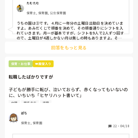
②毎月、必ず土曜保育に入ることのできる日を1日だけピッ
たむたむ
クアップしてもらう

保育士, 保育園, 公立保育園
③仮シフトが出た時、土曜出勤が難しければ自身で代わりの
人を交渉して見つけてもらう

うちの園は③です。４月に一年分の土曜日出勤日を決めていま
すよ。あみだくじで順番を決めて、その順番通りにシフトを入
上記のいずれかの対策を取り入れることを考えています。

れていきます。月一が基本ですが、シフトを9人で2人ずつ回す
ので、土曜日が4週しかない月は無しの時もありますよ。その
土曜日が出られない人は、同じシフト時間の人と自分で交代し
是非、現場の方の意見をお聞かせください。
回答をもっと見る
て貰い、主任に報告してます。
保育・お仕事
👑殿堂入り
転職したばかりですが
子どもが勝手に転び、泣いておらず、赤くなってもいないの
に、いちいち「ヒヤリハット書いて」

と書かされ

休憩
園長先生
退職
休憩時間に書くしかなく、辛いです

（そう言う本人は書かない）

ぽち
保育士, 保育園
しかも、上司に↑この内容でも

22
・
04/18
「どうしたらなくせるか」

ちゃんと考えて対策を練って書き込むようにと。
