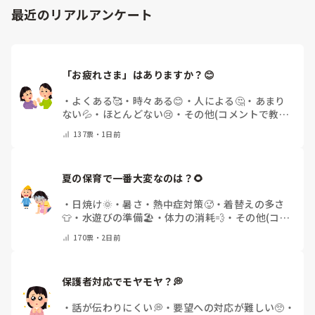
最近のリアルアンケート
「お疲れさま」はありますか？😊
・
よくある🥰
・
時々ある😊
・
人による🤔
・
あまり
ない💦
・
ほとんどない😢
・
その他(コメントで教え
てください)
137
票・
1日前
夏の保育で一番大変なのは？🌻
・
日焼け🌞
・
暑さ・熱中症対策🥵
・
着替えの多さ
👕
・
水遊びの準備🏖️
・
体力の消耗💨
・
その他(コメ
ントで教えてください)
170
票・
2日前
保護者対応でモヤモヤ？💭
・
話が伝わりにくい💭
・
要望への対応が難しい🥺
・