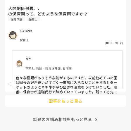
人間関係最悪、、

の保育園って、どのような保育園ですか？
保育内容
保育士
ちいかわ
保育士
3
・
9日前
まき
保育士, 認証・認定保育園, 管理職
色々な種類がありそうな気がするのですが、以前勤めていた園
は園長の好き嫌いがすごく一度気に入らないことをするとター
ゲットのようにネチネチ呼び出され注意をうけていました。順
番に保育士が退職代行で辞めていっていました。残ってる先生
は園長のご機嫌取りでサビ残当たり前、製作や発表会なども自
回答をもっと見る
由にできずで、やめたいけど子どもたちのことを思うとやめれ
ない…というような状態でした。きっと他にもこんな園たくさ
んありそうですよね💦
話題のお悩み相談をもっと見る