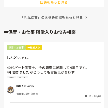
回答をもっと見る
0歳児クラスでも読み聞かせでかなり集中してみてくれます
よ。

あとは食べ物の絵本とかも一緒パクパクと口を動かしたりして
喜んでくれます。

「乳児保育」のお悩み相談をもっと見る
小さいうちから絵本の読み聞かせはたっぷりできるといいなぁ
👑保育・お仕事 殿堂入りお悩み相談
保育・お仕事
👑殿堂入り
しんどいです。
40代パート保育士、今の職場に転職して4年目です。

4年働きましたがどうしても雰囲気が合わず

退職しようと思っています。

退職
パート
周りの職員は、勤続10年以上から何十年という先生がほとん
晴れたらいいね
どです。

保育士, 認可保育園
保護者子どもの愚痴悪口が多く、

19
・
01/02
子どもの前でも

今で言う不適切保育も　
