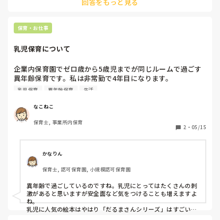
回答をもっと見る
私が大切にしているのは、“まず子どもととことん遊ぶこと”で
す。

遊びを通して心が通い合うと、子どもの目が先生を見て、耳を
傾けてくれるようになります。

保育・お仕事
そこから初めて、言葉も指示も届くようになります。

乳児保育について
焦らず、関係づくりを一歩ずつ。

遠回りに見えるようで、実はそれが一番の近道なんです。
企業内保育園でゼロ歳から5歳児までが同じルームで過ごす
異年齢保育です。私は非常勤で4年目になります。

今年度本社から、乳児保育に力を入れるとのお達しがありま
乳児保育
異年齢保育
生活
した。これを機に乳児保育について学びたいのですが、おす
すめの本などあれば教えて下さい。また、何か心がけている
なこねこ
ことなどありますか？個人的には幼児の方が得意です。
保育士, 事業所内保育
2
・
05/15
かなりん
保育士, 認可保育園, 小規模認可保育園
異年齢で過ごしているのですね。乳児にとってはたくさんの刺
激があると思いますが安全面など気をつけることも増えますよ
ね。

乳児に人気の絵本はやはり「だるまさんシリーズ」はすごいで
すw
