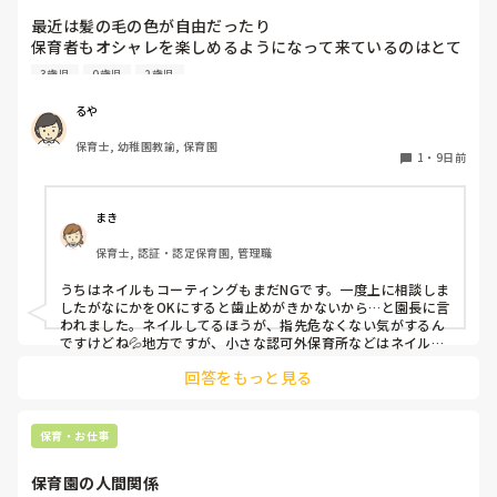
も大事かと。

最近は髪の毛の色が自由だったり

保育者もオシャレを楽しめるようになって来ているのはとて
憶測で考えて妄想を広げないことです。

も良いことだと思っているのですが、

デマがいつのまにか事実のようになってしまうのは、人間の思
3歳児
0歳児
2歳児
皆さんの園ではネイルの扱いはどうなっていますか？

い込みの度合いによるものです。
今の園では一応まだNGにはなっているのですが、

るや
爪が弱いからコーティングしていないと割れちゃう、とか
保育士, 幼稚園教諭, 保育園
色々理由がありつつ地味目のネイルを暗黙の了解でしている
1
・
9日前
人が半数くらいいます。

最近はプールがあったりと素足になることが多いのですが、
足は煌びやかなネイルになっています。笑

まき
保育士, 認証・認定保育園, 管理職
そもそもどうしてネイルがNGだったんだっけ？とだんだん
わからなくなって来ました笑

うちはネイルもコーティングもまだNGです。一度上に相談しま
他の園ではどのような感じなのか教えていただけたら嬉しい
したがなにかをOKにすると歯止めがきかないから…と園長に言
われました。ネイルしてるほうが、指先危なくない気がするん
ですけどね💦地方ですが、小さな認可外保育所などはネイル
OKのとこもあるようです。
回答をもっと見る
保育・お仕事
保育園の人間関係