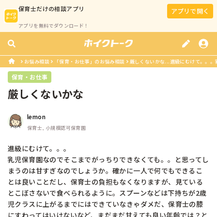
保育士
だけの相談アプリ
アプリで開く
アプリを無料でダウンロード！
お悩み相談
「保育・お仕事」のお悩み相談
厳しくないかな...進級にむけて。。。
保育・お仕事
厳しくないかな
lemon
保育士, 小規模認可保育園
進級にむけて。。。

乳児保育園なのでそこまでがっちりできなくても。。と思ってし
まうのは甘すぎなのでしょうか。確かに一人で何でもできるこ
とは良いことだし、保育士の負担もなくなりますが、見ている
とこぼさないで食べられるように。スプーンなどは下持ちが2歳
児クラスに上がるまでにはできていなきゃダメだ、保育士の膝
にすわってはいけないなど、まだまだ甘えても良い年齢では？と