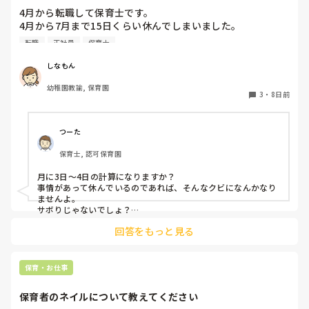
4月から転職して保育士です。

4月から7月まで15日くらい休んでしまいました。

同じクラスの先生いるのですが、いい気しないと思います。
転職
正社員
保育士
やめた方がいいですかね？また、クビになりますかね？
しなもん
幼稚園教諭, 保育園
3
・
8日前
つーた
保育士, 認可保育園
月に3日〜4日の計算になりますか？

事情があって休んでいるのであれば、そんなクビになんかなり
ませんよ。

サボりじゃないでしょ？

回答をもっと見る
同じクラスの先生が、もしも今後、いい気がしないと言葉にし
てきたり、冷たくあたるなど態度にひどく変化があることが出
てきたら、その時には、話をして必要に応じて謝るなりすれば
いいと思います。

保育・お仕事
何も起きていない段階で、考えを深めすぎてしまうより、これ
保育者のネイルについて教えてください
からの振る舞いだと思いますよ。

もしまた、休むことがありそうならば、事前に話しておくこと