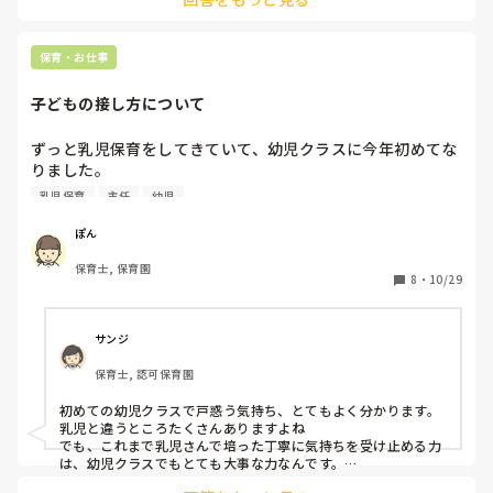
えば外遊びが終わった子から少人数ずつトイレや食事に入って
いくのですが待たせる時間がないようにすることも大切になっ
てくるのでタイミングやメンバーを考えたり一緒に組む先生と
保育・お仕事
のコミュニケーションが大切だと思いますよ。
子どもの接し方について
ずっと乳児保育をしてきていて、幼児クラスに今年初めてな
りました。

乳児の方が向いていると思ってしまいます。怒っても、注意
乳児保育
主任
幼児
しても言うことを聞いてもらえないです。言い方などベテラ
ンの先生に聞いて試行錯誤しても、全くダメです。リーダー
ぽん
になっても、なかなかうまくできず迷惑をかけてしまいま
保育士, 保育園
す。幼児と関わる時にどのようなことを気を付けています
8
・
10/29
か？
サンジ
保育士, 認可保育園
初めての幼児クラスで戸惑う気持ち、とてもよく分かります。

乳児と違うところたくさんありますよね

でも、これまで乳児さんで培った丁寧に気持ちを受け止める力
は、幼児クラスでもとても大事な力なんです。
