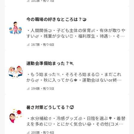
痛みには強い方と思っていました。

101
票・
残り7日
で教えてください)
出産等で、幾度か開腹手術をしましたが、翌日には歩けまし
たし…

今の職場の好きなところは？🤝 
今回は、今少し治まっている痛みがぶり返したどうしようと
いう思いもあり、ちょっと無理かも…と思い始めています。

・
人間関係🤝
・
子ども主体の保育👶
・
有休が取りや
すい🌿
・
残業が少ない⏰
・
福利厚生・待遇✨
・
その
まだ急性期ということと、昔、夫が腰を痛めてすぐに整骨院
他(コメントで教えてください)
167
票・
残り6日
に行ってより酷くなって帰ってきたことがあり、怖くて行け
ていません。

運動会準備始まった？🏃
・
もう始まった🏃
・
そろそろ始まる😊
・
まだこれ
から🌿
・
秋に入ってから🍁
・
運動会はないor終わ
った✨
・
その他(コメントで教えてください)
194
票・
残り5日
暑さ対策どうしてる？🥵
・
水分補給🥤
・
冷感グッズ🧊
・
日陰を選ぶ🌳
・
着替
えを多めに👕
・
とにかく気合い😂
・
その他(コメン
トで教えてください)
200
票・
残り4日