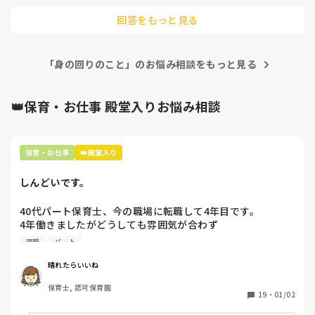
しかし、以前派遣で働いていた保育園は衛生面を考慮してコッ
回答をもっと見る
プ指定でした。

今働いているところは特に指定はないですが、お昼ご飯の際お
茶を一度入れ替えています。

「身の回りのこと」のお悩み相談をもっと見る
そのため、保育士がお茶を変えるのは手間ですが、飲みやす
さ、衛生面共に守られているのではないかと思います。
👑保育・お仕事 殿堂入りお悩み相談
保育・お仕事
👑殿堂入り
しんどいです。
40代パート保育士、今の職場に転職して4年目です。

4年働きましたがどうしても雰囲気が合わず

退職しようと思っています。

退職
パート
周りの職員は、勤続10年以上から何十年という先生がほとん
晴れたらいいね
どです。

保育士, 認可保育園
保護者子どもの愚痴悪口が多く、

19
・
01/02
子どもの前でも
