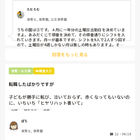
①土曜日の希望休は2日まで、と制限をかける

②毎月、必ず土曜保育に入ることのできる日を1日だけピッ
たむたむ
クアップしてもらう

保育士, 保育園, 公立保育園
③仮シフトが出た時、土曜出勤が難しければ自身で代わりの
人を交渉して見つけてもらう

うちの園は③です。４月に一年分の土曜日出勤日を決めていま
すよ。あみだくじで順番を決めて、その順番通りにシフトを入
上記のいずれかの対策を取り入れることを考えています。

れていきます。月一が基本ですが、シフトを9人で2人ずつ回す
ので、土曜日が4週しかない月は無しの時もありますよ。その
土曜日が出られない人は、同じシフト時間の人と自分で交代し
是非、現場の方の意見をお聞かせください。
回答をもっと見る
て貰い、主任に報告してます。
保育・お仕事
👑殿堂入り
転職したばかりですが
子どもが勝手に転び、泣いておらず、赤くなってもいないの
に、いちいち「ヒヤリハット書いて」

と書かされ

休憩
園長先生
退職
休憩時間に書くしかなく、辛いです

（そう言う本人は書かない）

ぽち
保育士, 保育園
しかも、上司に↑この内容でも

22
・
04/18
「どうしたらなくせるか」
