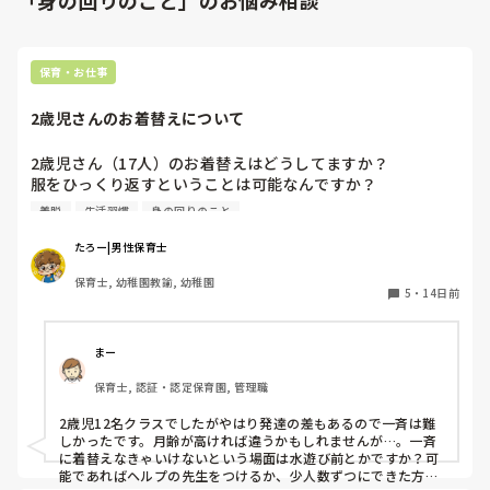
「身の回りのこと」のお悩み相談
保育・お仕事
2歳児さんのお着替えについて
2歳児さん（17人）のお着替えはどうしてますか？

服をひっくり返すということは可能なんですか？

一斉にお着替えをしてもいいのでしょうか？職員は

着脱
生活習慣
身の回りのこと
私含め2人です。先生方のアドバイスややり方をおしえて欲
しいです
たろー|男性保育士
保育士, 幼稚園教諭, 幼稚園
5
・
14日前
まー
保育士, 認証・認定保育園, 管理職
2歳児12名クラスでしたがやはり発達の差もあるので一斉は難
しかったです。月齢が高ければ違うかもしれませんが…。一斉
に着替えなきゃいけないという場面は水遊び前とかですか？可
能であればヘルプの先生をつけるか、少人数ずつにできた方が