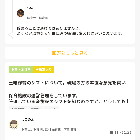
今で言う不適切保育も　

仕方ないよね

らい
もう何も言わずに

保育士, 保育園
子どもの言いなりになればいいんだね

などいう意見で…

辞めることは逃げではありませんよ。

よくない環境なら早目に違う職場に変えればいいと思います。
上の先生に相談することは難しそうです。

主任は同じ考えですし、園長は不在のことが多いです。

回答をもっと見る
最後の職場にしようと思っていましたが

正直苦しい。

辞めることは逃げ、と、過去辞めた人も何年も言われ続けて
保育・お仕事
👑殿堂入り
土曜保育のシフトについて。現場の方の率直な意見を伺いた
いです。
保育施設の運営管理をしています。

管理している全施設のシフトを組むのですが、どうしても土
曜保育だけは入れる方が少なく、いつも苦労しています。

土曜保育
管理職
シフト
応募の段階では皆、月1〜2回の土曜出勤があることに同意し
て入職しているはずですが、いざ勤務が始まると一日も土曜
しののん
出勤が出来ない方ばかりです。

保育士, 保育園, 認可保育園, 学童保育
31
・
12/22
そこで、
