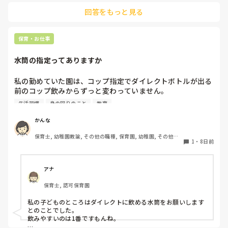
ルターや普段できないところの掃除をしていました。あとは倉
回答をもっと見る
庫などは気がつくと散らかってしまいますよね。フリーの際、
月一回は必ず倉庫内の整頓をしていました。あとは使ったら必
ず元に戻すこと。みんなが綺麗に使えるように、整理整頓し物
を取りやすく戻しやすいように工夫しました。

保育・お仕事
感染症対策は、部屋の換気や湿度温度を適温に保つこと。例え
水筒の指定ってありますか
ば嘔吐などの感染症は処理の仕方などを職員間で徹底し、消
毒、殺菌なども丁寧に行う。

アルコールと次亜塩素酸などを感染症に合わせてしっかり使い
私の勤めていた園は、コップ指定でダイレクトボトルが出る
分けること。

前のコップ飲みからずっと変わっていません。

あとは感染症にならない体作りができるよう、よく動き、しっ
生活習慣
身の回りのこと
教育
給食のときにやかんのお茶を水筒のコップに入れて飲むの
かり食べしっかり寝ることも大切かと思います。保護者へ向け
て発信するのもいいですね。
と、うがいのときにコップを持ってうがいに行くからです。

かんな
けれど園庭で遊ぶときなど、テーブルのない場で床でお茶を
保育士, 幼稚園教諭, その他の職種, 保育園, 幼稚園, その他の
いれる子もいてこぼすし、子どもが拭いた雑巾も水洗いのみ
1
・
8日前
職場
で消毒をせず大勢が使い、不衛生なのです。

先生たちはダイレクトボトルの水筒なのになんで子どもはコ
アナ
ップなんだろう、変えてもよいのでは？と思います。

保育士, 認可保育園
皆さんの園は水筒の指定がありますか。
私の子どものところはダイレクトに飲める水筒をお願いします
とのことでした。

飲みやすいのは1番ですもんね。
