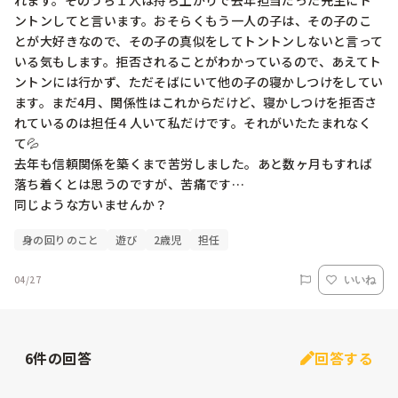
れます。そのうち１人は持ち上がりで去年担当だった先生にト
ントンしてと言います。おそらくもう一人の子は、その子のこ
とが大好きなので、その子の真似をしてトントンしないと言って
いる気もします。拒否されることがわかっているので、あえてト
ントンには行かず、ただそばにいて他の子の寝かしつけをしてい
ます。まだ4月、関係性はこれからだけど、寝かしつけを拒否さ
れているのは担任４人いて私だけです。それがいたたまれなく
て💦　

去年も信頼関係を築くまで苦労しました。あと数ヶ月もすれば
落ち着くとは思うのですが、苦痛です… 

同じような方いませんか？
身の回りのこと
遊び
2歳児
担任
04/27
いいね
6
件の回答
回答する