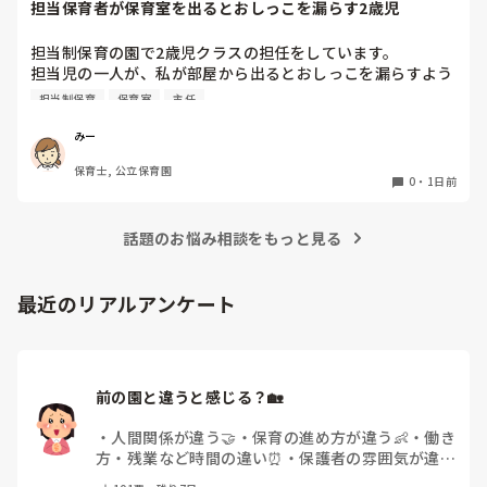
担当保育者が保育室を出るとおしっこを漏らす2歳児
今は８月。

１週間休んでいます。

担当制保育の園で2歳児クラスの担任をしています。

担当児の一人が、私が部屋から出るとおしっこを漏らすよう
家でもやることはあります。

になりました。

日常生活すら支障をきたすほどになりました。

担当制保育
保育室
主任
その子はパンツで過ごしていて、排尿間隔も空いています。
4月から私への執着が強かったのですが、特に寝かしつけの
椅子に座って作業をすれば？

みー
時に私がそばに行かないと繰り返し大きい声で呼んだり私が
と、園で言われました。

保育士, 公立保育園
寝かしつけしている子にちょっかいを出したり、何回もトイ
なので、子ども椅子程度の高さの踏み台に座って、試してみ
0
・
1日前
レに行きたいと言っていました。行ったところで出ないこと
ました。

もしばしば… 

パンツで寝れる子が増えてきて、寝かしつけの時にトイレに
話題のお悩み相談をもっと見る
ただじっと座っていても、5分も座ればお尻に痛みがきま
行きたい子が時差でいるのですが、私がその対応で外に出よ
す。

うとするとその子も行きたがります。

この高さの作業だと意外に、

最近のリアルアンケート
しかし寝かしつけに入る前にトイレでしっかり排尿している
体をひねる、少し立ち上がる、体を折りたたむような姿勢に
ので、その子には待っててねといい外に出ていました。今日
なること多いことに気づきました。

はそれで2回漏らしています。

その度にあちらこちらに痛みが来て

2回目は私は見ていないのですが、かなり微量だったそう
立ち上がる時には、膝や太ももが固まり痛みが……

で、クラスのリーダーの先生から絞り出して注意を引こうと
前の園と違うと感じる？🏡
しているように見えると言われました。

日頃からそのことの関わりはしっかり持てるように意識はし
腰痛、膝痛お持ちの方は、どの程度の痛みで働かれているの
・
人間関係が違う🤝
・
保育の進め方が違う👶
・
働き
ていますが…

でしょうか。

方・残業など時間の違い⏰
・
保護者の雰囲気が違う
今後どのように関わっていけばいいのか悩んでいます。

💬
・
給料が違う
・
転職経験なし
・
その他(コメント