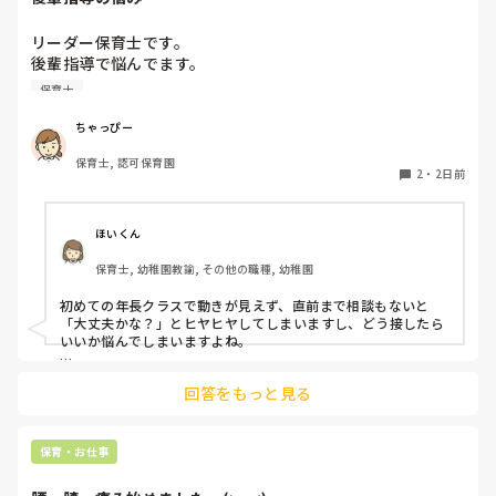
リーダー保育士です。

後輩指導で悩んでます。

初めて年長を持つ後輩がいますが

保育士
初めての割にわからないことを聞きにこなかったり、聞かな
いで様子見てると直前になるまで何もアクションがなかった
ちゃっぴー
り

保育士, 認可保育園
他の職員に聞いてる様子もなくて

2
・
2日前
もう何考えてるんだかさっぱりです。

よほど自分に聞きづらいのか、聞く必要性さえ感じないの
ほいくん
か、もうよくわからないです。

保育士, 幼稚園教諭, その他の職種, 幼稚園
対応にも悩みます。
初めての年長クラスで動きが見えず、直前まで相談もないと
「大丈夫かな？」とヒヤヒヤしてしまいますし、どう接したら
いいか悩んでしまいますよね。

後輩側は「何が分からないかも分からない状態」だったり、
回答をもっと見る
「こんなこと聞いたら迷惑かな」と抱え込んでいるケースがと
ても多いです。

待つスタイルから一歩踏み出して、リーダー側から「〇〇の
保育・お仕事
件、どこまで進んだ？」「困ってることない？」と具体的に声
をかけて進捗を確認する仕組みを作ってみてください。
