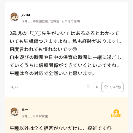
yuna
保育士, 幼稚園教諭, 幼稚園, その他の職場
2歳児の「◯◯先生がいい」はあるあるとわかって
いても結構傷つきますよね。私も経験がありますし
何度言われても慣れないです😢

自由遊びの時間や日中の保育の時間に一緒に過ごし
ていくうちに信頼関係ができていくといいですね。

午睡は今の対応で全然いいと思います。
04/27
いいね
みー
質問主
保育士, 公立保育園
午睡以外は全く拒否がないだけに、複雑です😓　
