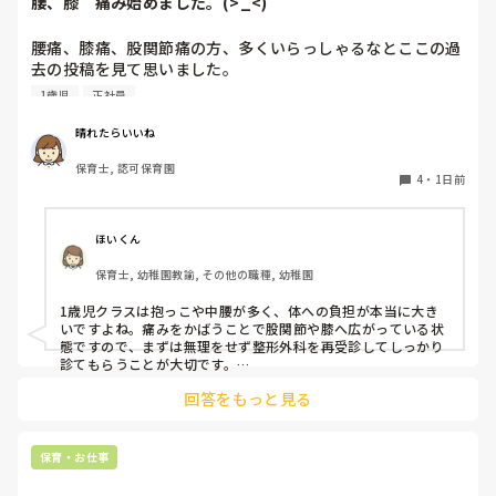
腰、膝　痛み始めました。(>_<)
「毎日夕方に5分だけ進捗確認の時間を取る」などルール化し
てしまうと、後輩も質問しやすくなりますよ。一人で抱え込ま
腰痛、膝痛、股関節痛の方、多くいらっしゃるなとここの過
ず、声をかけやすい雰囲気作りから試してみてくださいね。
去の投稿を見て思いました。

1歳児
正社員
私は50代正社員1歳児担任です。

晴れたらいいね
という私も、２週間前、初めて腰痛になりました。

保育士, 認可保育園
右腰が痛くて、起き上がれない。

4
・
1日前
ようやく起き上がっても、立てない。

ようやく立てたら、しゃがめない。

ほいくん
驚きました。

保育士, 幼稚園教諭, その他の職種, 幼稚園
通院して、コルセット、湿布、痛み止め、電気などで１週間
1歳児クラスは抱っこや中腰が多く、体への負担が本当に大き
乗り切ったら

いですよね。痛みをかばうことで股関節や膝へ広がっている状
週末には、左が痛みだし、これも痛み止めや湿布で抑えて仕
態ですので、まずは無理をせず整形外科を再受診してしっかり
事をしていたら、

診てもらうことが大切です。

現場復帰の際は、床での立ち座りを避けるために低い椅子を活
股関節、お尻、太もも、膝まで来はじめてしまいました。

回答をもっと見る
用したり、抱っこや重い作業は周囲の先生に相談して頼むよう
床から支えなしに立ち上がりにくくなり、痛みが走ります。

にしてください。今はご自身の体を最優先に、しっかり休んで
立ち続けると、腰や股関節にきます。

くださいね。
自転車通勤ですが、それも、膝や太ももに痛みが来始めまし
保育・お仕事
た。
