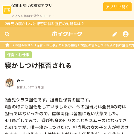
保育士
だけの相談アプリ
アプリで開く
アプリを無料でダウンロード！
2歳児の寝かしつけ拒否に悩む担任の対処法は？
お悩み相談
「保育・お仕事」のお悩み相談
2歳児の寝かしつけ拒否に悩む担任の
保育・お仕事
寝かしつけ拒否される
みー
保育士, 公立保育園
2歳児クラス担任です。担当性保育の園です。

0歳の時にも担任をしていましたが、今の担当児は全員0の時は
担当ではなかったので、信頼関係は皆無に近い状態でした。

4月過ごしてみて、遊びも身の回りのこともスムーズになってき
たのですが、唯一寝かしつけだけ、担当児の女の子２人が拒否さ