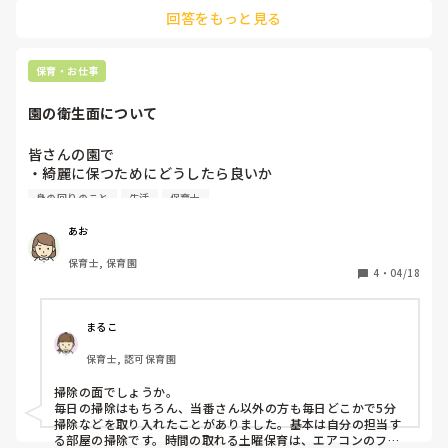
良いのかと思いました。

回答をもっと見る
17人に2人…大変すぎますね、、、
保育・お仕事
園の衛生面について
皆さんの園で

・綺麗に保つためにどうしたら良いか

・感染症を広めないためにはどうしたら良いか

身の回りのこと
生活
保育士
と聞かれた時にやっていることや意見があれば教えていただ
あお
きたいです！

保育士, 保育園
月毎と1年の目標を提出しないといけなくて、参考にしたい
4
・
04/18
です！

よろしくお願いします！
まるこ
保育士, 認可保育園
掃除の面でしょうか。

毎日の掃除はもちろん、当番さん以外の方も毎日どこかで5分
掃除などを取り入れたことがありました。基本は自分の担当す
る部屋の掃除です。時間の取れる土曜保育は、エアコンのフィ