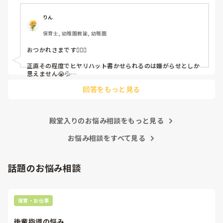
ちゃんと考えて対策を練って書き込むようにと。

呼ばれて一緒に対策を考えさせられること多数

りん
保育士, 幼稚園教諭, 幼稚園
これだけで30〜40分拘束されて辛いです

おつかれさまです🙇🏻‍♀️

皆さんの園はどうですか?
正直その程度でヒヤリハット書かせられるのは嫌がらせとしか
思えません😭💦

他の先生方も同様のことをされているのでしょうか？

回答をもっと見る
あまりご無理されませんよう…😢
殿堂入りのお悩み相談をもっと見る
お悩み相談をすべて見る
話題のお悩み相談
保育・お仕事
後輩指導の悩み