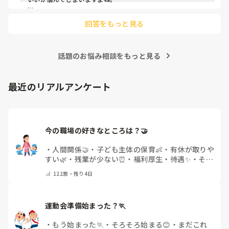
後輩側は「何が分からないかも分からない状態」だったり、
回答をもっと見る
「こんなこと聞いたら迷惑かな」と抱え込んでいるケースがと
ても多いです。

待つスタイルから一歩踏み出して、リーダー側から「〇〇の
話題のお悩み相談をもっと見る
件、どこまで進んだ？」「困ってることない？」と具体的に声
をかけて進捗を確認する仕組みを作ってみてください。

「毎日夕方に5分だけ進捗確認の時間を取る」などルール化し
最近のリアルアンケート
てしまうと、後輩も質問しやすくなりますよ。一人で抱え込ま
ず、声をかけやすい雰囲気作りから試してみてくださいね。
今の職場の好きなところは？🤝 
・
人間関係🤝
・
子ども主体の保育👶
・
有休が取りや
すい🌿
・
残業が少ない⏰
・
福利厚生・待遇✨
・
その
他(コメントで教えてください)
122
票・
残り4日
運動会準備始まった？🏃
・
もう始まった🏃
・
そろそろ始まる😊
・
まだこれ