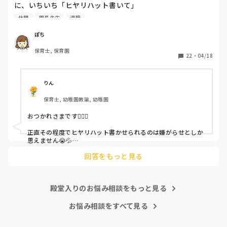
に、いちいち「ヒヤリハット書いて」

と書かされ

休憩
園長先生
退職
休憩時間に書くしかなく、辛いです

（そう言う本人は書かない）

ぽち
保育士, 保育園
しかも、上司に↑この内容でも

22
・
04/18
「どうしたらなくせるか」

ちゃんと考えて対策を練って書き込むようにと。

呼ばれて一緒に対策を考えさせられること多数

りん
保育士, 幼稚園教諭, 幼稚園
これだけで30〜40分拘束されて辛いです

おつかれさまです🙇🏻‍♀️

皆さんの園はどうですか?
正直その程度でヒヤリハット書かせられるのは嫌がらせとしか
思えません😭💦

他の先生方も同様のことをされているのでしょうか？

回答をもっと見る
あまりご無理されませんよう…😢
殿堂入りのお悩み相談をもっと見る
お悩み相談をすべて見る