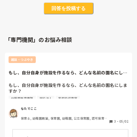
回答を投稿する
「専門機関」のお悩み相談
雑談・つぶやき
もし、自分自身が施設を作るなら、どんな名前の園名にしま
すか？雑談ですの...
もし、自分自身が施設を作るなら、どんな名前の園名にしま
すか？

幼稚園教育要領
学校法人
家庭的保育室
雑談ですので、気軽に回答してください！

理由や意味もあるなら、それも知りたいです！
なたでここ
保育士, 幼稚園教諭, 保育園, 幼稚園, 公立保育園, 認可保育園, 
3
・
05/02
認証・認定保育園