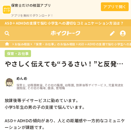
保育士
だけの相談アプリ
アプリで開く
アプリを無料でダウンロード！
ASD＋ADHDの支援で悩む小学生への適切なコミュニケーション方法は？
お悩み相談
「保育・お仕事」のお悩み相談
ASD＋ADHDの支援で悩む小学生へ
保育・お仕事
やさしく伝えても“うるさい！”と反発さ
れてしまうとき、どうしていますか...
めんめ
保育士, 幼稚園教諭, その他の職種, 幼稚園, 放課後等デイサービス, 児童発達支
援施設, その他の職場, 園長, 管理職
放課後等デイサービスに勤めています。

小学5年生の男の子の支援で悩んでいます。

ASD＋ADHDの傾向があり、人との距離感や一方的なコミュニケ
ーションが課題です。
