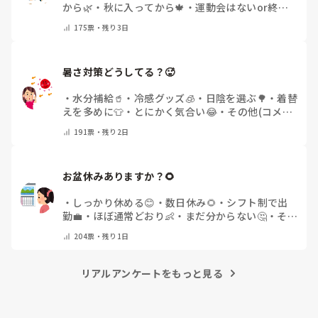
から🌿
・
秋に入ってから🍁
・
運動会はないor終わ
った✨
・
その他(コメントで教えてください)
175
票・
残り3日
暑さ対策どうしてる？🥵
・
水分補給🥤
・
冷感グッズ🧊
・
日陰を選ぶ🌳
・
着替
えを多めに👕
・
とにかく気合い😂
・
その他(コメン
トで教えてください)
191
票・
残り2日
お盆休みありますか？🌻
・
しっかり休める😊
・
数日休み🌻
・
シフト制で出
勤💼
・
ほぼ通常どおり👶
・
まだ分からない🤔
・
その
他(コメントで教えてください)
204
票・
残り1日
リアルアンケートをもっと見る