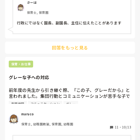
さーは
保育士, 保育園
行政にではなく園長、副園長、主任に伝えたことがあります
回答をもっと見る
保育・お仕事
グレーな子への対応
前年度の先生から引き継ぐ際、『この子、グレーだから』と
言われました。集団行動とコミュニケーションが苦手な子で
す。よく話を聞くと、だからといってその子のためになる事
専門機関
コミュニケーション
グレー
はなにもしていなかったとのことです。このままではと思
い、保護者の方と様子を日々伝え合ったところ、専門機関に
maruco
相談したいと言ってくださいました。様子を見て成長に期待
保育士, 幼稚園教諭, 保育園, 幼稚園
したい気持ちも分かります。皆さんは、様子見と保護者への
11
・
10/13
投げかけをどのようなラインで考えていますか？