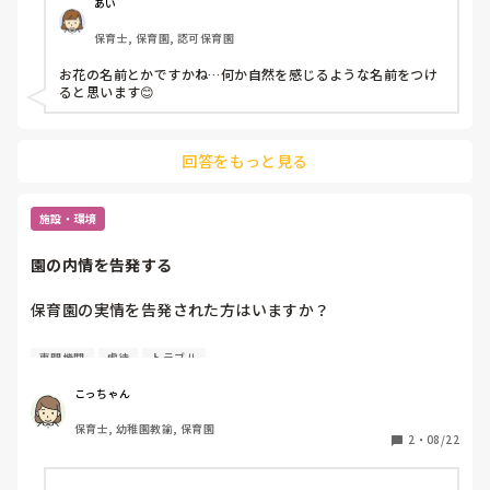
あい
保育士, 保育園, 認可保育園
お花の名前とかですかね…何か自然を感じるような名前をつけ
ると思います😊
回答をもっと見る
施設・環境
園の内情を告発する
保育園の実情を告発された方はいますか？

今休職中の園が崩壊しかけており、子どもたちの不憫な状況
専門機関
虐待
トラブル
が現職員から入ってきます。

そこから子どもたちを救ってあげたい気持ちが強くなりまし
こっちゃん
たが、行政に告発して良いものなのか判断に迷うところがあ
保育士, 幼稚園教諭, 保育園
ります。

2
・
08/22
もしそのようなご経験があれば、ぜひ教えてください。