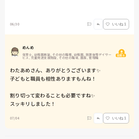
06/30
いいね 1
めんめ
保育士, 幼稚園教諭, その他の職種, 幼稚園, 放課後等デイサー
質問主
ビス, 児童発達支援施設, その他の職場, 園長, 管理職
わたあめさん、ありがとうございます✨

子どもと職員も相性ありますもんね！

割り切って変わることも必要ですね✨

スッキリしました！
07/04
いいね 1