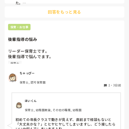
た。

あとは、自分の長所や得意なことが活かせそうだと感じたと伝
回答をもっと見る
保育・お仕事
後輩指導の悩み
リーダー保育士です。

後輩指導で悩んでます。

初めて年長を持つ後輩がいますが

保育士
初めての割にわからないことを聞きにこなかったり、聞かな
いで様子見てると直前になるまで何もアクションがなかった
ちゃっぴー
り

保育士, 認可保育園
他の職員に聞いてる様子もなくて

2
・
3日前
もう何考えてるんだかさっぱりです。

よほど自分に聞きづらいのか、聞く必要性さえ感じないの
ほいくん
か、もうよくわからないです。

保育士, 幼稚園教諭, その他の職種, 幼稚園
対応にも悩みます。
初めての年長クラスで動きが見えず、直前まで相談もないと
「大丈夫かな？」とヒヤヒヤしてしまいますし、どう接したら
いいか悩んでしまいますよね。
