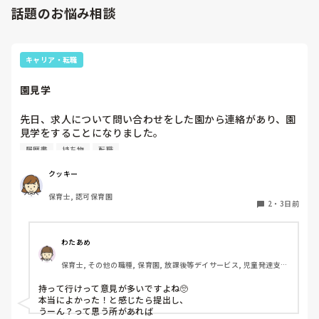
話題のお悩み相談
キャリア・転職
園見学
先日、求人について問い合わせをした園から連絡があり、園
見学をすることになりました。

私としては求人に応募したという認識ですが、『園見学をご
履歴書
持ち物
転職
案内させていただきたいです』とのことで持ち物について質
問しましたが、見学なので特にありませんとのこと

クッキー
保育士, 認可保育園
このような場合は本当に見学だけで終了なのでしょうか？

2
・
3日前
それとも、やはり履歴書や職務経歴書を持参した方が良いの
でしょうか？
わたあめ
保育士, その他の職種, 保育園, 放課後等デイサービス, 児童発達支援
施設
持って行けって意見が多いですよね🥺

本当によかった！と感じたら提出し、

うーん？って思う所があれば
