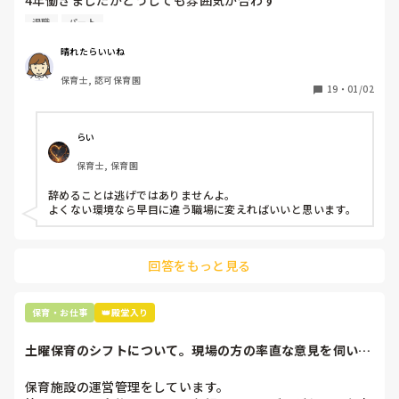
4年働きましたがどうしても雰囲気が合わず

退職しようと思っています。

退職
パート
周りの職員は、勤続10年以上から何十年という先生がほとん
晴れたらいいね
どです。

保育士, 認可保育園
保護者子どもの愚痴悪口が多く、

19
・
01/02
子どもの前でも

今で言う不適切保育も　

仕方ないよね

らい
もう何も言わずに

保育士, 保育園
子どもの言いなりになればいいんだね

などいう意見で…

辞めることは逃げではありませんよ。

よくない環境なら早目に違う職場に変えればいいと思います。
上の先生に相談することは難しそうです。

主任は同じ考えですし、園長は不在のことが多いです。

回答をもっと見る
最後の職場にしようと思っていましたが

正直苦しい。

辞めることは逃げ、と、過去辞めた人も何年も言われ続けて
保育・お仕事
👑殿堂入り
土曜保育のシフトについて。現場の方の率直な意見を伺いた
いです。
保育施設の運営管理をしています。
