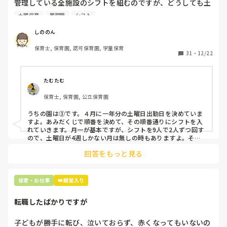
管理している全施設のシフトを組むのですが、どうしても土
曜保育だけは入れる方が少なく、いつも苦労しています。

土曜保育
管理職
シフト
応募の段階では皆、月1〜2回の土曜出勤があることに同意し
て入職しているはずですが、いざ勤務が始まると一日も土曜
しののん
出勤が出来ない方ばかりです。

保育士, 保育園, 認可保育園, 学童保育
31
・
12/22
そこで、

①土曜日の希望休は2日まで、と制限をかける

②毎月、必ず土曜保育に入ることのできる日を1日だけピッ
たむたむ
クアップしてもらう

保育士, 保育園, 公立保育園
③仮シフトが出た時、土曜出勤が難しければ自身で代わりの
人を交渉して見つけてもらう

うちの園は③です。４月に一年分の土曜日出勤日を決めていま
すよ。あみだくじで順番を決めて、その順番通りにシフトを入
上記のいずれかの対策を取り入れることを考えています。

れていきます。月一が基本ですが、シフトを9人で2人ずつ回す
ので、土曜日が4週しかない月は無しの時もありますよ。その
土曜日が出られない人は、同じシフト時間の人と自分で交代し
是非、現場の方の意見をお聞かせください。
回答をもっと見る
て貰い、主任に報告してます。
保育・お仕事
👑殿堂入り
転職したばかりですが
子どもが勝手に転び、泣いておらず、赤くなってもいないの