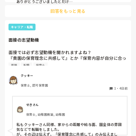
ありがとうございましたとだけ

伝えて個人情報の履歴書は渡さず帰ります🥺！

回答をもっと見る
一応、持参の準備だけはしときます！

キャリア・転職
面接の志望動機
面接では必ず志望動機を聞かれますよね？

『貴園の保育理念に共感して』とか『保育内容が自分に合っ
てると思いました』等々が多いかと思いますが、実際はどう
面接
転職
保育士
なのでしょうか？

私自身、園の雰囲気とか園の規模、保育内容は勘案しますが
クッキー
正直なところ、家から通いやすいか、給与はどうか…という
保育士, 認可保育園
ところに重きを置いています

1
・
4日前
もちろんそんなことは話せませんが

皆さんは、志望動機をどのように答えていますか？また、本
音はどうですか？
せきさん
保育士, 幼稚園教諭, 幼稚園
私もクッキーさん同様、家からの距離や給与面、園全体の雰囲
気などで転職をしました。

が、その辺は伝えず、「保育理念に共感して」のみ伝えまし