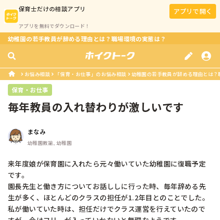
保育士
だけの相談アプリ
アプリで開く
アプリを無料でダウンロード！
幼稚園の若手教員が辞める理由とは？職場環境の実態は？
お悩み相談
「保育・お仕事」のお悩み相談
幼稚園の若手教員が辞める理由とは？
保育・お仕事
毎年教員の入れ替わりが激しいです
まなみ
幼稚園教諭, 幼稚園
来年度娘が保育園に入れたら元々働いていた幼稚園に復職予定
です。

園長先生と働き方についてお話ししに行った時、毎年辞める先
生が多く、ほとんどのクラスの担任が1.2年目とのことでした。

私が働いていた時は、担任だけでクラス運営を行えていたので