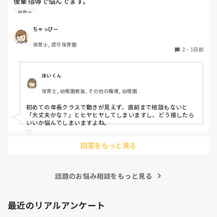
後輩指導で悩んでます。

初めて年長を持つ後輩がいますが

保育士
初めての割にわからないことを聞きにこなかったり、聞かな
いで様子見てると直前になるまで何もアクションがなかった
ちゃっぴー
り

保育士, 認可保育園
他の職員に聞いてる様子もなくて

2
・
1日前
もう何考えてるんだかさっぱりです。

よほど自分に聞きづらいのか、聞く必要性さえ感じないの
ほいくん
か、もうよくわからないです。

保育士, 幼稚園教諭, その他の職種, 幼稚園
対応にも悩みます。
初めての年長クラスで動きが見えず、直前まで相談もないと
「大丈夫かな？」とヒヤヒヤしてしまいますし、どう接したら
いいか悩んでしまいますよね。

後輩側は「何が分からないかも分からない状態」だったり、
回答をもっと見る
「こんなこと聞いたら迷惑かな」と抱え込んでいるケースがと
ても多いです。

待つスタイルから一歩踏み出して、リーダー側から「〇〇の
話題のお悩み相談をもっと見る
件、どこまで進んだ？」「困ってることない？」と具体的に声
をかけて進捗を確認する仕組みを作ってみてください。

「毎日夕方に5分だけ進捗確認の時間を取る」などルール化し
最近のリアルアンケート
てしまうと、後輩も質問しやすくなりますよ。一人で抱え込ま
ず、声をかけやすい雰囲気作りから試してみてくださいね。