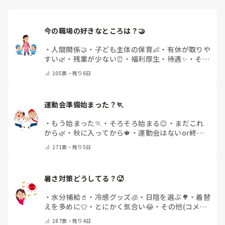
今の職場の好きなところは？🤝 
・
人間関係🤝
・
子ども主体の保育👶
・
有休が取りや
すい🌿
・
残業が少ない⏰
・
福利厚生・待遇✨
・
その
他(コメントで教えてください)
105
票・
残り6日
運動会準備始まった？🏃
・
もう始まった🏃
・
そろそろ始まる😊
・
まだこれ
から🌿
・
秋に入ってから🍁
・
運動会はないor終わ
った✨
・
その他(コメントで教えてください)
171
票・
残り5日
暑さ対策どうしてる？🥵
・
水分補給🥤
・
冷感グッズ🧊
・
日陰を選ぶ🌳
・
着替
えを多めに👕
・
とにかく気合い😂
・
その他(コメン
トで教えてください)
187
票・
残り4日