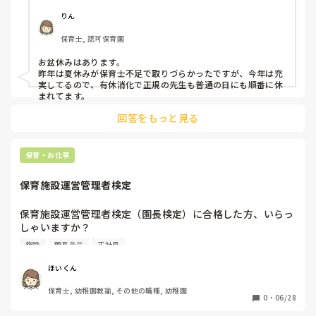
りん
保育士, 認可保育園
お盆休みはあります。

昨年は夏休みが保育士不足で取りづらかったですが、今年は充
実してるので、有休消化で正規の先生も普通の日にも順番に休
まれてます。
回答をもっと見る
保育・お仕事
保育施設運営管理者検定
保育施設運営管理者検定（園長検定）に合格した方、いらっ
しゃいますか？

施設
園長先生
正社員
合格後に登録をすると、登録料が必要になるようですが、登
録しないと、保育施設運営管理者検定に合格した！と言えな
ほいくん
いのでしょうか？

保育士, 幼稚園教諭, その他の職種, 幼稚園
0
・
06/28
まわりに合格した人を見ないので、教えてほしいです。