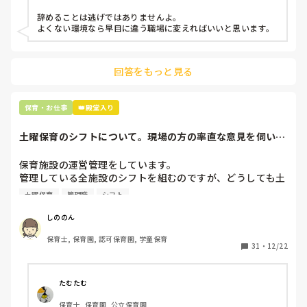
などいう意見で…

辞めることは逃げではありませんよ。

よくない環境なら早目に違う職場に変えればいいと思います。
上の先生に相談することは難しそうです。

主任は同じ考えですし、園長は不在のことが多いです。

回答をもっと見る
最後の職場にしようと思っていましたが

正直苦しい。

辞めることは逃げ、と、過去辞めた人も何年も言われ続けて
保育・お仕事
👑殿堂入り
土曜保育のシフトについて。現場の方の率直な意見を伺いた
いです。
保育施設の運営管理をしています。

管理している全施設のシフトを組むのですが、どうしても土
曜保育だけは入れる方が少なく、いつも苦労しています。

土曜保育
管理職
シフト
応募の段階では皆、月1〜2回の土曜出勤があることに同意し
て入職しているはずですが、いざ勤務が始まると一日も土曜
しののん
出勤が出来ない方ばかりです。

保育士, 保育園, 認可保育園, 学童保育
31
・
12/22
そこで、

①土曜日の希望休は2日まで、と制限をかける

②毎月、必ず土曜保育に入ることのできる日を1日だけピッ
たむたむ
クアップしてもらう

保育士, 保育園, 公立保育園