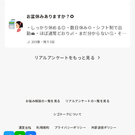
お盆休みありますか？🌻
・
しっかり休める😊
・
数日休み🌻
・
シフト制で出
勤💼
・
ほぼ通常どおり👶
・
まだ分からない🤔
・
その
他(コメントで教えてください)
203
票・
残り3日
リアルアンケートをもっと見る
お悩み相談の一覧を見る
リアルアンケートの一覧を見る
シゴトークについて
運営会社
利用規約
プライバシーポリシー
外部送信ポリシー