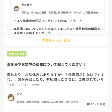
わたあめ
休憩が終わって子どもたちが起きるまでは1時間以上ある先
保育士, その他の職種, 保育園, 放課後等デイサービス, 児童発達支援
生もいます。

施設
デスク作業中の私語って感じですかね、？🙄！？

ながら作業でずっとプライベートの話や仕事に関係ない話を
する職員もいます。

実習園では、ぺちゃくちゃ喋ってましたよ〜休憩時間の職員で
はなかったはずですが‥🙄

作業しながら気を遣って聞いてる先生もいます。

回答をもっと見る
特に実習生でそこの場で休憩しろって、しかも休憩時間中に、

仕事与えられて困りました🙄

仕事はしてるけど、話の内容的には休憩時間外なのになーと
思うんですが、みなさんの職場はどうですか？

実習生のわたしがいるのに、

保育・お仕事
「ここの職場はそろそろ辞めるわ〜」とか言ってたり、園長先
せめて仕事の話に関係すること話せばいいのにと思ってしま
生が「見て〜これ〜」って、実習生の私に

夏休みやお盆中の勤務について教えてください！
います。

夏休みや、お盆休みはありますか…？保育園だとないですよ
あと、仕事中にプライベートな話を聞かされるの嫌じゃない
ね、、お休み回したり、有給取ったりなど、工夫されていま
ですか？一緒になって勤務外に私語をしてると思われるので
すか？🍉
私は嫌だなーと感じます。

有給
パート
正社員
（休憩時間に他人のプライベート聞くのもそんなに好きでは
りり
ないです。自分の時間が欲しいと思ってしまう派です。）
保育士, 幼稚園教諭, 保育園, 公立保育園, 認可保育園
10
・
21日前