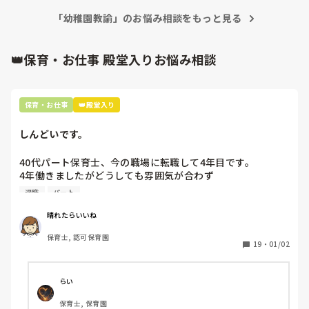
「幼稚園教諭」のお悩み相談をもっと見る
👑保育・お仕事 殿堂入りお悩み相談
保育・お仕事
👑殿堂入り
しんどいです。
40代パート保育士、今の職場に転職して4年目です。

4年働きましたがどうしても雰囲気が合わず

退職しようと思っています。

退職
パート
周りの職員は、勤続10年以上から何十年という先生がほとん
晴れたらいいね
どです。

保育士, 認可保育園
保護者子どもの愚痴悪口が多く、

19
・
01/02
子どもの前でも

今で言う不適切保育も　

仕方ないよね

らい
もう何も言わずに

保育士, 保育園
子どもの言いなりになればいいんだね
