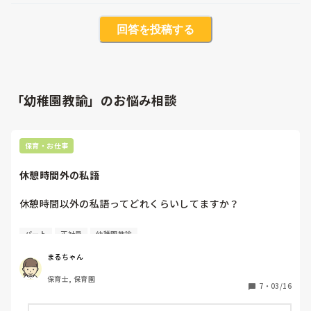
回答を投稿する
「幼稚園教諭」のお悩み相談
保育・お仕事
休憩時間外の私語
休憩時間以外の私語ってどれくらいしてますか？

私が働いている職場では、保育室を出て別室で休憩を取るよ
パート
正社員
幼稚園教諭
うになっています。

まるちゃん
休憩時間は自然と私語があり、1人の空間はない感じです。

保育士, 保育園
7
・
03/16
休憩が終わったら保育室に戻り、お昼寝を見ながら作業をし
ている職員と交代します。
