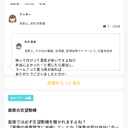
私としては求人に応募したという認識ですが、『園見学をご
履歴書
持ち物
転職
案内させていただきたいです』とのことで持ち物について質
問しましたが、見学なので特にありませんとのこと

クッキー
保育士, 認可保育園
このような場合は本当に見学だけで終了なのでしょうか？

2
・
1日前
それとも、やはり履歴書や職務経歴書を持参した方が良いの
でしょうか？
わたあめ
保育士, その他の職種, 保育園, 放課後等デイサービス, 児童発達支援
施設
持って行けって意見が多いですよね🥺

本当によかった！と感じたら提出し、

うーん？って思う所があれば

ありがとうございましたとだけ

伝えて個人情報の履歴書は渡さず帰ります🥺！

回答をもっと見る
一応、持参の準備だけはしときます！

キャリア・転職
面接の志望動機
面接では必ず志望動機を聞かれますよね？

『貴園の保育理念に共感して』とか『保育内容が自分に合っ