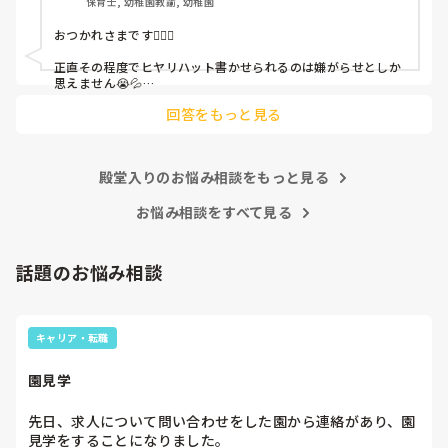
保育士, 幼稚園教諭, 幼稚園
これだけで30〜40分拘束されて辛いです

おつかれさまです🙇🏻‍♀️

皆さんの園はどうですか?
正直その程度でヒヤリハット書かせられるのは嫌がらせとしか
思えません😭💦

他の先生方も同様のことをされているのでしょうか？

回答をもっと見る
あまりご無理されませんよう…😢
殿堂入りのお悩み相談をもっと見る
お悩み相談をすべて見る
話題のお悩み相談
キャリア・転職
園見学
先日、求人について問い合わせをした園から連絡があり、園
見学をすることになりました。
