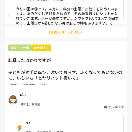
③仮シフトが出た時、土曜出勤が難しければ自身で代わりの
人を交渉して見つけてもらう

うちの園は③です。４月に一年分の土曜日出勤日を決めていま
すよ。あみだくじで順番を決めて、その順番通りにシフトを入
上記のいずれかの対策を取り入れることを考えています。

れていきます。月一が基本ですが、シフトを9人で2人ずつ回す
ので、土曜日が4週しかない月は無しの時もありますよ。その
土曜日が出られない人は、同じシフト時間の人と自分で交代し
是非、現場の方の意見をお聞かせください。
回答をもっと見る
て貰い、主任に報告してます。
保育・お仕事
👑殿堂入り
転職したばかりですが
子どもが勝手に転び、泣いておらず、赤くなってもいないの
に、いちいち「ヒヤリハット書いて」

と書かされ

休憩
園長先生
退職
休憩時間に書くしかなく、辛いです

（そう言う本人は書かない）

ぽち
保育士, 保育園
しかも、上司に↑この内容でも

22
・
04/18
「どうしたらなくせるか」

ちゃんと考えて対策を練って書き込むようにと。

呼ばれて一緒に対策を考えさせられること多数

りん