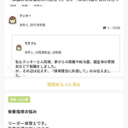
てると思いました』等々が多いかと思いますが、実際はどう
面接
転職
保育士
なのでしょうか？

私自身、園の雰囲気とか園の規模、保育内容は勘案しますが
クッキー
正直なところ、家から通いやすいか、給与はどうか…という
保育士, 認可保育園
ところに重きを置いています

1
・
1日前
もちろんそんなことは話せませんが

皆さんは、志望動機をどのように答えていますか？また、本
音はどうですか？
せきさん
保育士, 幼稚園教諭, 幼稚園
私もクッキーさん同様、家からの距離や給与面、園全体の雰囲
気などで転職をしました。

が、その辺は伝えず、「保育理念に共感して」のみ伝えまし
た。

あとは、自分の長所や得意なことが活かせそうだと感じたと伝
回答をもっと見る
保育・お仕事
後輩指導の悩み
リーダー保育士です。
