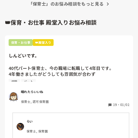
「保育士」のお悩み相談をもっと見る
何も起きていない段階で、考えを深めすぎてしまうより、これ
からの振る舞いだと思いますよ。

もしまた、休むことがありそうならば、事前に話しておくこと
👑保育・お仕事 殿堂入りお悩み相談
も大事かと。

憶測で考えて妄想を広げないことです。

デマがいつのまにか事実のようになってしまうのは、人間の思
保育・お仕事
👑殿堂入り
い込みの度合いによるものです。
しんどいです。
40代パート保育士、今の職場に転職して4年目です。

4年働きましたがどうしても雰囲気が合わず

退職しようと思っています。

退職
パート
周りの職員は、勤続10年以上から何十年という先生がほとん
晴れたらいいね
どです。

保育士, 認可保育園
保護者子どもの愚痴悪口が多く、

19
・
01/02
子どもの前でも

今で言う不適切保育も　

仕方ないよね

らい
もう何も言わずに

保育士, 保育園
子どもの言いなりになればいいんだね
