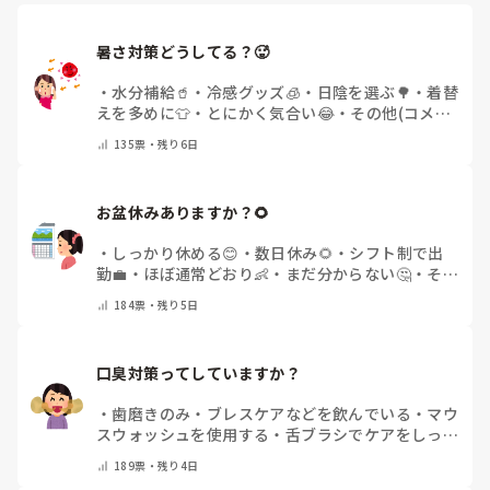
暑さ対策どうしてる？🥵
・
水分補給🥤
・
冷感グッズ🧊
・
日陰を選ぶ🌳
・
着替
えを多めに👕
・
とにかく気合い😂
・
その他(コメン
トで教えてください)
135
票・
残り6日
お盆休みありますか？🌻
・
しっかり休める😊
・
数日休み🌻
・
シフト制で出
勤💼
・
ほぼ通常どおり👶
・
まだ分からない🤔
・
その
他(コメントで教えてください)
184
票・
残り5日
口臭対策ってしていますか？
・
歯磨きのみ
・
ブレスケアなどを飲んでいる
・
マウ
スウォッシュを使用する
・
舌ブラシでケアをしっか
りする
・
フリスクをかじる
・
気にしたことない
・
そ
189
票・
残り4日
の他(コメントで教えて下さい)