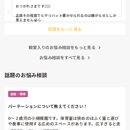
おつかれさまです🙇🏻‍♀️

皆さんの園はどうですか?
正直その程度でヒヤリハット書かせられるのは嫌がらせとしか
思えません😭💦

他の先生方も同様のことをされているのでしょうか？

回答をもっと見る
あまりご無理されませんよう…😢
殿堂入りのお悩み相談をもっと見る
お悩み相談をすべて見る
話題のお悩み相談
施設・環境
パーテーションについて教えてください！
0〜２歳児の小規模園です。保育室は狭めのほふく室と遊び
や食事に使用する広めのスペースがあります。広すぎると走
り回ったりして落ち着かないので、活動によってパーテーシ