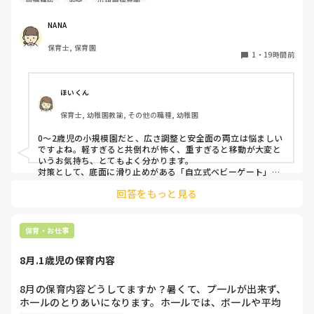
環境構成
安全
小規模保育園
ョンで仕切っています。このパーテーションがウレタンのよ
うな素材で軽いので、ちょっと体が当たると倒れたり、つか
NANA
まり立ちが不安定な子にとっては共倒れになったりで危険で
保育士, 保育園
す。かと言って固定してしまうと活動によって柔軟に移動す
1
・
19時間前
ることができなくなってしまうし…以前勤務していた園では
しっかりした重いものを置いていましたが、移動が大変で使
い勝手が悪く、子どもがぶつかって倒れた時に怖い思いをし
ほいくん
ました。

保育士, 幼稚園教諭, その他の職種, 幼稚園
皆さんの園ではどんなもので工夫されていますか？
0〜2歳児の小規模園だと、広さ調整と安全面の両立は悩ましい
ですよね。軽すぎると共倒れが怖く、重すぎると移動が大変と
いうお気持ち、とてもよく分かります。

対策として、底面に滑り止めがある「自立式ベビーゲート」な
ら、つかまり立ちでも倒れにくく移動も楽でおすすめです。ま
回答をもっと見る
た、ストッパー付きキャスターをつけたロー棚を仕切りにすれ
ば、倒れず収納にもなって一石二鳥です。

今のウレタン製を活かすなら、壁や固定家具で挟む配置にした
り、脚元に水入りペットボトルなどの重りを付けて補強してみ
保育・お仕事
てくださいね。安全で使いやすい方法が見つかるよう応援して
8月.1歳児の保育内容
8月の保育内容どうしてますか？暑くて、プ一ルが出来ず、
ホ一ルのとりあいになります。ホ一ルでは、ボ一ルや平均