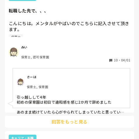
転職した先で、、、
こんにちは。メンタルがやばいのでこちらに記入させて頂き
ます。

保育士として12名定員の小規模で働いていたのですが、入籍
保育士
してからの正社員のシフト時間云々の関係で、正社員は厳し
いと思い、他の保育園で派遣社員として働くことになりまし
みい
た。

保育士, 認可保育園
今日がその1日目だったのですが、正直色々なギャップや、
10
・
04/01
保育の違い、業務の多さや、疎外感などからら

帰ってメンタルが崩れてしまい、涙が止まらない状態です。
もともと不安症みたいなのもあるのですが、

さーは
どうして良いか分からず悩んでいます。

保育士, 保育園
まだ初日ですが、それでも明日からどうしようという気持ち
にしかなれず、、、良い大人が情け無いです。。。

引っ越しして4年

同じような方や、気持ちに共感できる方お話出来ると嬉しい
初めの保育園は初日で違和感を感じ2か月で辞めました

です。
あのまま続けていたら心がやられてしまっていたと思っていま
す

回答をもっと見る
自分が1番大切です！！
キャリア・転職