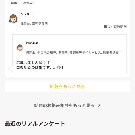
期代が5,000円ほどオーバーします

転職
保育士
たかが5,000円と考えるか…

私としてはなかなか大きい金額なので、この時点で応募を迷
クッキー
っているのですが、皆さんならどうしますか？
保育士, 認可保育園
1
・
23時間前
わたあめ
保育士, その他の職種, 保育園, 放課後等デイサービス, 児童発達支援
施設
応募しません😭！！

自腹切るのは嫌です、。🥺！

回答をもっと見る
話題のお悩み相談をもっと見る
最近のリアルアンケート