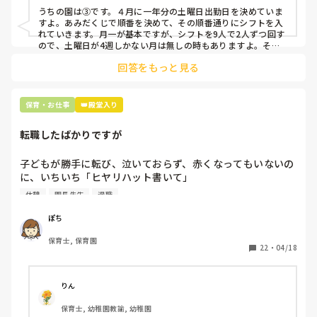
人を交渉して見つけてもらう

うちの園は③です。４月に一年分の土曜日出勤日を決めていま
すよ。あみだくじで順番を決めて、その順番通りにシフトを入
上記のいずれかの対策を取り入れることを考えています。

れていきます。月一が基本ですが、シフトを9人で2人ずつ回す
ので、土曜日が4週しかない月は無しの時もありますよ。その
土曜日が出られない人は、同じシフト時間の人と自分で交代し
是非、現場の方の意見をお聞かせください。
回答をもっと見る
て貰い、主任に報告してます。
保育・お仕事
👑殿堂入り
転職したばかりですが
子どもが勝手に転び、泣いておらず、赤くなってもいないの
に、いちいち「ヒヤリハット書いて」

と書かされ

休憩
園長先生
退職
休憩時間に書くしかなく、辛いです

（そう言う本人は書かない）

ぽち
保育士, 保育園
しかも、上司に↑この内容でも

22
・
04/18
「どうしたらなくせるか」

ちゃんと考えて対策を練って書き込むようにと。

呼ばれて一緒に対策を考えさせられること多数

りん
保育士, 幼稚園教諭, 幼稚園
これだけで30〜40分拘束されて辛いです
