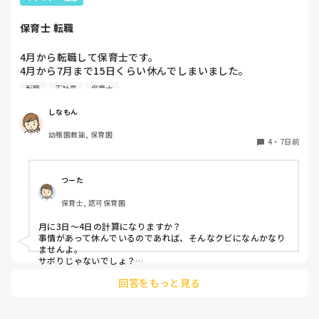
保育士 転職
4月から転職して保育士です。

4月から7月まで15日くらい休んでしまいました。

同じクラスの先生いるのですが、いい気しないと思います。
転職
正社員
保育士
やめた方がいいですかね？また、クビになりますかね？
しなもん
幼稚園教諭, 保育園
4
・
7日前
つーた
保育士, 認可保育園
月に3日〜4日の計算になりますか？

事情があって休んでいるのであれば、そんなクビになんかなり
ませんよ。

サボりじゃないでしょ？

回答をもっと見る
同じクラスの先生が、もしも今後、いい気がしないと言葉にし
てきたり、冷たくあたるなど態度にひどく変化があることが出
てきたら、その時には、話をして必要に応じて謝るなりすれば
いいと思います。
