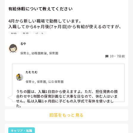
有給休暇について教えてください
4月から新しい職場で勤務しています。

入職してから6ヶ月後(7ヶ月目)から有給が使えるのですが、
今4ヶ月。

有給
乳児
パート
6ヶ月後って結構長いなあと実感し始めています。

今までは4ヶ月目から使えていたような？

るや
皆さんのところは新しい職員はいつから有給が使用出来ます
保育士, 幼稚園教諭, 保育園
か？

10
・
7日前
よかったら教えてください。
たむたむ
保育士, 保育園, 公立保育園
うちの園は、入職1日目から使えますよ。ただ、担任発表の顔
合わせや1年間の保育計画など大事な日なので、休む人はいま
せん。私は入職1ヶ月目に子どもの入学式で有休を使いまし
た。
回答をもっと見る
キャリア・転職