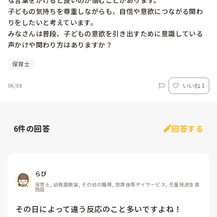
な言葉をかけると良いのか悩むことがあります。

子どもの気持ちを尊重しながらも、自信や意欲につながる関わ
りをしたいと考えています。

みなさんは普段、子どもの意欲を引き出すために意識している
声かけや関わり方はありますか？
保育士
06/08
いいね 1
6
件の回答
回答する
らび
保育士, 幼稚園教諭, その他の職種, 放課後等デイサービス, 児童発達支援
施設
その日によって違う反応のこと多いですよね！
