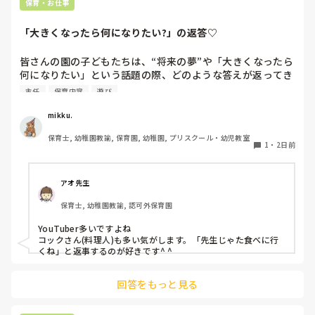
保育・お仕事
「大きくなったら何になりたい?」の返答♡
皆さんの園の子どもたちは、“将来の夢”や「大きくなったら
何になりたい」という話題の際、どのような答えが返ってき
ますか⁇

主任
保育内容
遊び
「ほいくえんのせんせい！」「ようちえんのせんせい！」と
mikku.
言ってくれる女児もたくさんいてなんだか嬉しくなります♪

保育士, 幼稚園教諭, 保育園, 幼稚園, プリスクール・幼児教室
1
・
2日前
最近の子どもたちの「大きくなったら」事情を知りたいです
＾＾
アオ先生
保育士, 幼稚園教諭, 認可外保育園
YouTuber多いですよね

コックさん(料理人)も多い気がします。「先生じゃた食べに行
くね」と返事するのが好きです^ ^
回答をもっと見る