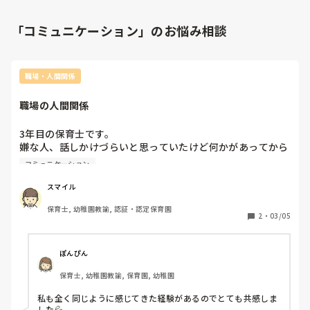
「コミュニケーション」のお悩み相談
職場・人間関係
職場の人間関係
3年目の保育士です。

嫌な人、話しかけづらいと思っていたけど何かがあってから
話しやすくなった！、変わった！などの体験談があれば教え
コミュニケーション
て欲しいです。

職場で浮いている、期待されていないと感じることが多くな
スマイル
ってきました。仕事でのミスも多く、元々コミュニケーショ
保育士, 幼稚園教諭, 認証・認定保育園
ンを取るのが苦手で、仕事上の人間関係のことになると、上
2
・
03/05
司や同僚に話せません。

保護者とは、積極的に話はできるのですが、上司に相談した
り、分からないことを質問する時に躊躇してしまいます。怖
ぽんぴん
い気持ちがあるのか怒られるのを恐れているのか自分でも分
保育士, 幼稚園教諭, 保育園, 幼稚園
かりません💦

休憩中に雑談をしているところでは頷いたりにこっと笑った
私も全く同じように感じてきた経験があるのでとても共感しま
りして会話に入れるようには頑張り中です！

した💦
