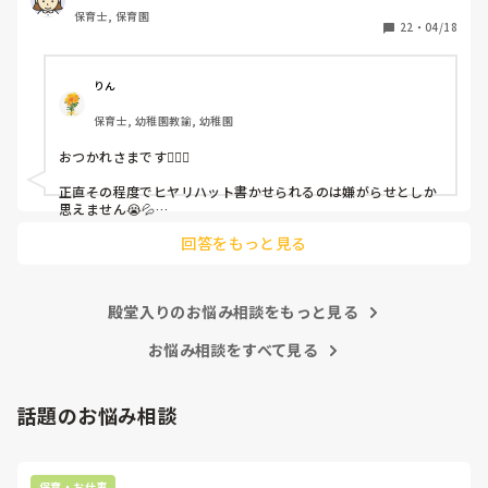
保育士, 保育園
しかも、上司に↑この内容でも

22
・
04/18
「どうしたらなくせるか」

ちゃんと考えて対策を練って書き込むようにと。

呼ばれて一緒に対策を考えさせられること多数

りん
保育士, 幼稚園教諭, 幼稚園
これだけで30〜40分拘束されて辛いです

おつかれさまです🙇🏻‍♀️

皆さんの園はどうですか?
正直その程度でヒヤリハット書かせられるのは嫌がらせとしか
思えません😭💦

他の先生方も同様のことをされているのでしょうか？

回答をもっと見る
あまりご無理されませんよう…😢
殿堂入りのお悩み相談をもっと見る
お悩み相談をすべて見る
話題のお悩み相談
保育・お仕事