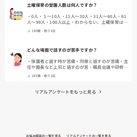
土曜保育の登園人数は何人ですか？
・
0人
・
１～10人
・
11人～30人
・
31人～60人
・
61
人～99人
・
100人以上
・
わからない、土曜保育はな
い
・
その他(コメントで教えて下さい)
190
票・
残り3日
どんな場面で話すのが苦手ですか？
・
保護者と話す時が苦痛
・
同僚と話すのが苦痛
・
主
任や園長など上司と話すのが苦
・
職員会議や研修場
面で話すのが苦
・
話すことは苦痛じゃない♡
・
その
185
票・
残り2日
他(コメントで教えてください)
リアルアンケートをもっと見る
お悩み相談の一覧を見る
リアルアンケートの一覧を見る