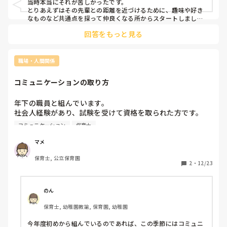
当時本当にそれが苦しかったです。

とりあえずはその先輩との距離を近づけるために、趣味や好き
なものなど共通点を探って仲良くなる所からスタートしまし
た。

回答をもっと見る
それをきっかけに話しかけやすい関係になり、わからないこと
も聞けるようになりました！緊張する気持ち、痛いほどわかり
ますよ…
職場・人間関係
コミュニケーションの取り方
年下の職員と組んでいます。

社会人経験があり、試験を受けて資格を取られた方です。

保育経験がないのですがはりきって仕事をしてくれます。で
コミュニケーション
保育士
もホウレンソウがないです。勝手に？相談なく保育を進めら
れるので困ってます。私が頼りないからかなと思いますがど
マメ
うやってコミュニケーションをとればよいか悩んでいます。
保育士, 公立保育園
2
・
12/23
のん
保育士, 幼稚園教諭, 保育園, 幼稚園
今年度初めから組んでいるのであれば、この季節にはコミュニ