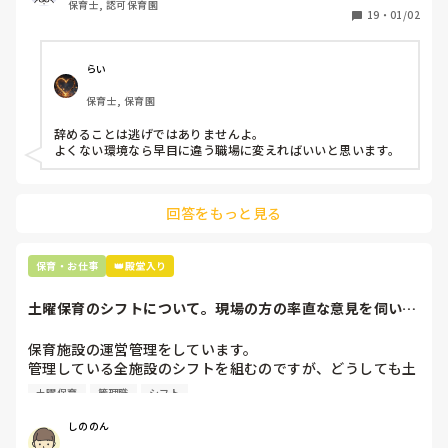
保育士, 認可保育園
保護者子どもの愚痴悪口が多く、

19
・
01/02
子どもの前でも

今で言う不適切保育も　

仕方ないよね

らい
もう何も言わずに

保育士, 保育園
子どもの言いなりになればいいんだね

などいう意見で…

辞めることは逃げではありませんよ。

よくない環境なら早目に違う職場に変えればいいと思います。
上の先生に相談することは難しそうです。

主任は同じ考えですし、園長は不在のことが多いです。

回答をもっと見る
最後の職場にしようと思っていましたが

正直苦しい。

辞めることは逃げ、と、過去辞めた人も何年も言われ続けて
保育・お仕事
👑殿堂入り
土曜保育のシフトについて。現場の方の率直な意見を伺いた
いです。
保育施設の運営管理をしています。

管理している全施設のシフトを組むのですが、どうしても土
曜保育だけは入れる方が少なく、いつも苦労しています。

土曜保育
管理職
シフト
応募の段階では皆、月1〜2回の土曜出勤があることに同意し
て入職しているはずですが、いざ勤務が始まると一日も土曜
しののん
出勤が出来ない方ばかりです。
