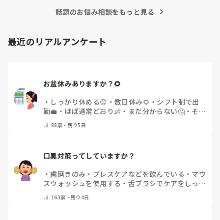
さいね！
話題のお悩み相談をもっと見る
最近のリアルアンケート
お盆休みありますか？🌻
・
しっかり休める😊
・
数日休み🌻
・
シフト制で出
勤💼
・
ほぼ通常どおり👶
・
まだ分からない🤔
・
その
他(コメントで教えてください)
88
票・
残り5日
口臭対策ってしていますか？
・
歯磨きのみ
・
ブレスケアなどを飲んでいる
・
マウ
スウォッシュを使用する
・
舌ブラシでケアをしっか
りする
・
フリスクをかじる
・
気にしたことない
・
そ
163
票・
残り4日
の他(コメントで教えて下さい)