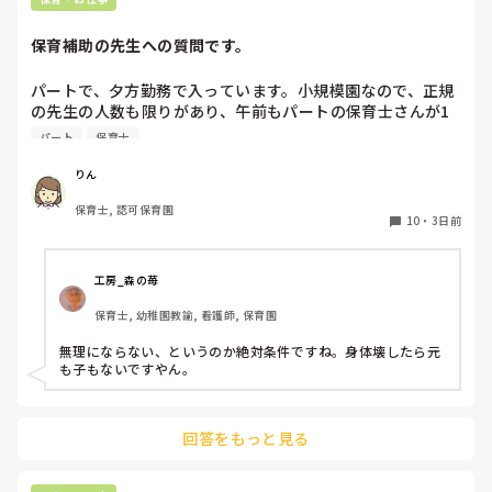
保育補助の先生への質問です。
パートで、夕方勤務で入っています。小規模園なので、正規
の先生の人数も限りがあり、午前もパートの保育士さんが1
人いたのですが、辞められて配置的にはギリギリで回されて
パート
保育士
おり、正規の先生の休みが取りにくい状態です。

私自身、他にダブルワークもせず、午前、自分の家の用事だ
りん
けで特に忙しくもないので、もともと、100名を超える保育
保育士, 認可保育園
園でフリーをしていたこともあり、午前保育も業務的には大
10
・
3日前
変なので毎日は体力的には辛いですが、さほど苦にはなりま
せん。

工房_森の苺
上のような状況だと、皆さんなら、午前保育、手伝います
保育士, 幼稚園教諭, 看護師, 保育園
か？

園長からは、この日、大丈夫とか聞かれたりします。が、辛
無理にならない、というのか絶対条件ですね。身体壊したら元
ければ大丈夫だからとも言われます。正規の先生の体力の方
も子もないですやん。
も心配です。

新しく採用が決まるまで、どうしようかと思ってます。
回答をもっと見る