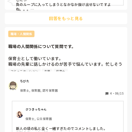
負のループに入ってしまうとなかなか抜け出せないですよ
新年度も、もうすぐ始まるし新卒の方も入ってくるので私の
ね。。。

イメージを変えたいです。

回答をもっと見る
私は

・自分から感謝を伝えにいく→無理なく会話のチャンスを作り
アドバイスよろしくお願いします！！🙇‍♀️
出せる

・1日の目標を決めて出勤し勤務後に目標達成できたか振り返
職場・人間関係
る→自分自身の小さな成長を実感でき自信につながる

・目標や勤務の感想などをひとこと日記として綴る（私は持ち
職場の人間関係について質問です。
歩き用のメモに記入）→続けてきた奇跡が残りこのこと自体も
小さな成長として残る

・マイナスな感情もひとこと日記に綴る→等身大の自分を自分
保育士として働いています。

が受け止めるきっかけになれる

職場の先輩に話しかけるのが苦手で悩んでいます。忙しそう
・不安な気持ちを上司に直接相談する→自分が想像もしていな
に見えたり、話しかけるタイミングが分からなかったりし
かった選択肢を出してもらえることがある

コミュニケーション
先輩
保育士
て、質問や相談をため込んでしまいます。

などのことをやっていました！

保育の仕事は連携が大切だと分かっているのですが、どうし
ちびた
まずは毎日出勤していることが素晴らしいことだと思います💪

ても緊張してしまいます。

無理をしすぎずに働くことができますように。
保育士, 保育園, 認可保育園
同じような経験をした保育士の方はいらっしゃいますか？ど
4
・
06/15
のようにコミュニケーションを取れるようになったのか教え
ていただきたいです。
さつきっちゃん
保育士, 公立保育園
新人の頃の私と全く一緒すぎたのでコメントしました。
