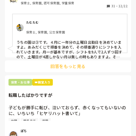
保育士, 保育園, 認可保育園, 学童保育
31
・
12/22
そこで、

①土曜日の希望休は2日まで、と制限をかける

②毎月、必ず土曜保育に入ることのできる日を1日だけピッ
たむたむ
クアップしてもらう

保育士, 保育園, 公立保育園
③仮シフトが出た時、土曜出勤が難しければ自身で代わりの
人を交渉して見つけてもらう

うちの園は③です。４月に一年分の土曜日出勤日を決めていま
すよ。あみだくじで順番を決めて、その順番通りにシフトを入
上記のいずれかの対策を取り入れることを考えています。

れていきます。月一が基本ですが、シフトを9人で2人ずつ回す
ので、土曜日が4週しかない月は無しの時もありますよ。その
土曜日が出られない人は、同じシフト時間の人と自分で交代し
是非、現場の方の意見をお聞かせください。
回答をもっと見る
て貰い、主任に報告してます。
保育・お仕事
👑殿堂入り
転職したばかりですが
子どもが勝手に転び、泣いておらず、赤くなってもいないの
に、いちいち「ヒヤリハット書いて」

と書かされ

休憩
園長先生
退職
休憩時間に書くしかなく、辛いです

（そう言う本人は書かない）

ぽち