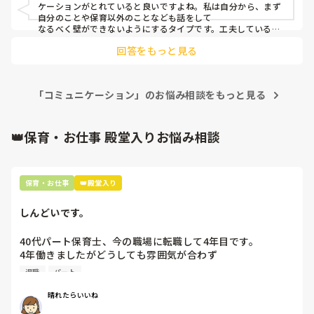
ケーションがとれていると良いですよね。私は自分から、まず
自分のことや保育以外のことなども話をして

なるべく壁ができないようにするタイプです。工夫しているの
に勝手に保育をされるのであればそれは上に報告した方が良い
回答をもっと見る
かも知れませんね💦
「コミュニケーション」のお悩み相談をもっと見る
👑保育・お仕事 殿堂入りお悩み相談
保育・お仕事
👑殿堂入り
しんどいです。
40代パート保育士、今の職場に転職して4年目です。

4年働きましたがどうしても雰囲気が合わず

退職しようと思っています。

退職
パート
周りの職員は、勤続10年以上から何十年という先生がほとん
晴れたらいいね
どです。
