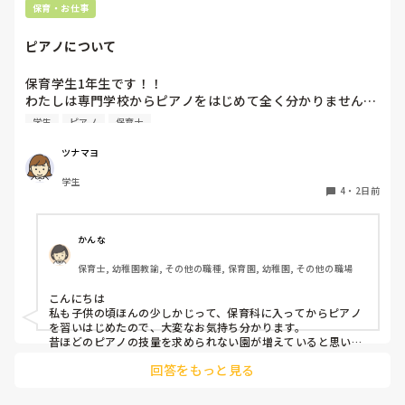
保育・お仕事
ピアノについて
保育学生1年生です！！

わたしは専門学校からピアノをはじめて全く分かりません…

ピアノはとりあえず弾きまくれ！と言われましたがいまいち
学生
ピアノ
保育士
家でも練習する気になりません…ピアノ弾け無さすぎて友達
にもこんな苦戦してる人はじめて見たと言われる始末です🥲︎

ツナマヨ
保育士になって弾かなきゃいけないと考えるだけでゾッとし
学生
ます😭

4
・
2日前
ピアノ苦手な方いますか、？後先のことを考えるととても不
安です、
かんな
保育士, 幼稚園教諭, その他の職種, 保育園, 幼稚園, その他の職場
こんにちは

私も子供の頃ほんの少しかじって、保育科に入ってからピアノ
を習いはじめたので、大変なお気持ち分かります。

昔ほどのピアノの技量を求められない園が増えていると思いま
す。

回答をもっと見る
人前で弾くのも回数をこなすしかないかもです(^_^;)

ピアノは練習あるのみだと思うので、無理なくがんばってくだ