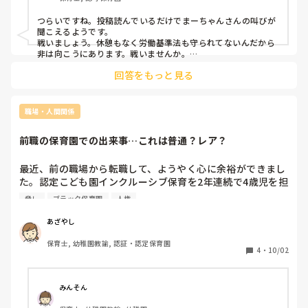
ライラする自分が嫌になる。こんな気持ちで仕事したくな
い…疲れた…。なんで私にはフォローもサポートもしてくれ
つらいですね。投稿読んでいるだけでまーちゃんさんの叫びが
ないんだろう…。どのクラスにもフォローしてもらえるのに
聞こえるようです。

なんでなんだろう…それにインフルで休んだのに小言をもら
戦いましょう。休憩もなく労働基準法も守られてないんだから
った…。ひとり担任だからかな…しんどくて休むことも許さ
非は向こうにあります。戦いませんか。

れないのか…主任からそんなこと言われてからスイッチが入
回答をもっと見る
私もほぼ同じ境遇で、今年度すごく大変な3歳児を担任するこ
らなくて気持ちが入らない…他のクラスをフォローするなら
とになったのですが同じように休憩のない状況でした。さらに
私も少しでいいから助けて欲しいって言うのは甘えなのか
個別支援の必要な子が何人もいて、ホッとする時間が全くあり
な…ただただ毎日心が辛い…しんどい…
ませんでした。

職場・人間関係
なんか色々バカらしくなったので、

前職の保育園での出来事…これは普通？レア？
もう退職しても良いや！という勢いで園長に詰め寄りました。

今まで休憩が取れなかった時間や苦しい状況でもフォローを貰
えなかったことを記録としてつけていたので、これを持って労
最近、前の職場から転職して、ようやく心に余裕ができまし
基に通報します。と半ば脅迫みたいな勢いでした。

た。認定こども園インクルーシブ保育を2年連続で4歳児を担
当していたものです。

これをしたからと言ってすぐに状況が何もかも改善されたとい
脅し
ブラック保育園
人権
ずっと心の中にモヤモヤがあって、同じ経験をした方がいる
うわけではありませんが、少なくとも私が休憩する時間に人を
よこすようにはなりましたし、休憩が取れない人間が居るとい
のか知りたくて書きます。

あざやし
うのを他クラスで呑気に過ごしている職員に知らしめるきっか
けになったと思います。

保育士, 幼稚園教諭, 認証・認定保育園
前職の保育園でこんなことがありました👇

4
・
10/02
	•	添削や指導を受けるとき、わざわざ職員が集まる場
上の人間は、こうやって声を上げないと気づかないというか、
所に呼び出し叱責し「見せしめ」のような指導

こちらが多少の無理をして成立させていることを「出来てるじ
ゃん」と視覚的にしか見てないんです。

	•	自分の思い通りにならないと、期日にだいぶ余裕が
みんそん
だからもう物理的に「出来ません」を突きつけていかなきゃい
あっても私の仕事を奪い、わざわざ他の先生にお願いして完
けないと思います。出来なくて良いんですよ。自分以上に大切