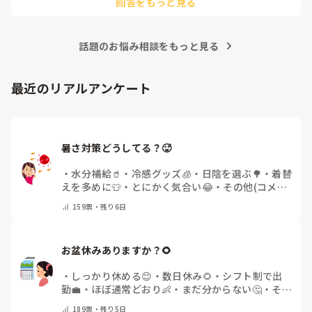
回答をもっと見る
話題のお悩み相談をもっと見る
最近のリアルアンケート
暑さ対策どうしてる？🥵
・
水分補給🥤
・
冷感グッズ🧊
・
日陰を選ぶ🌳
・
着替
えを多めに👕
・
とにかく気合い😂
・
その他(コメン
トで教えてください)
159
票・
残り6日
お盆休みありますか？🌻
・
しっかり休める😊
・
数日休み🌻
・
シフト制で出
勤💼
・
ほぼ通常どおり👶
・
まだ分からない🤔
・
その
他(コメントで教えてください)
189
票・
残り5日