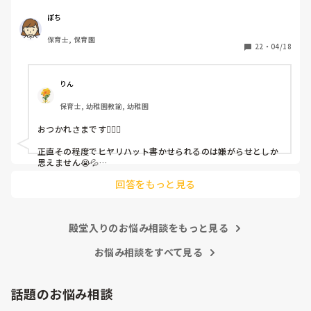
休憩時間に書くしかなく、辛いです

（そう言う本人は書かない）

ぽち
保育士, 保育園
しかも、上司に↑この内容でも

22
・
04/18
「どうしたらなくせるか」

ちゃんと考えて対策を練って書き込むようにと。

呼ばれて一緒に対策を考えさせられること多数

りん
保育士, 幼稚園教諭, 幼稚園
これだけで30〜40分拘束されて辛いです

おつかれさまです🙇🏻‍♀️

皆さんの園はどうですか?
正直その程度でヒヤリハット書かせられるのは嫌がらせとしか
思えません😭💦

他の先生方も同様のことをされているのでしょうか？

回答をもっと見る
あまりご無理されませんよう…😢
殿堂入りのお悩み相談をもっと見る
お悩み相談をすべて見る
話題のお悩み相談