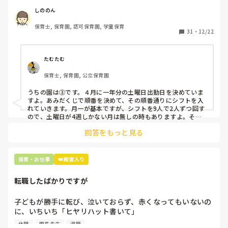
応募の段階では皆、月1〜2回の土曜出勤があることに同意し
て入職しているはずですが、いざ勤務が始まると一日も土曜
しののん
出勤が出来ない方ばかりです。

保育士, 保育園, 認可保育園, 学童保育
31
・
12/22
そこで、

①土曜日の希望休は2日まで、と制限をかける

②毎月、必ず土曜保育に入ることのできる日を1日だけピッ
たむたむ
クアップしてもらう

保育士, 保育園, 公立保育園
③仮シフトが出た時、土曜出勤が難しければ自身で代わりの
人を交渉して見つけてもらう

うちの園は③です。４月に一年分の土曜日出勤日を決めていま
すよ。あみだくじで順番を決めて、その順番通りにシフトを入
上記のいずれかの対策を取り入れることを考えています。

れていきます。月一が基本ですが、シフトを9人で2人ずつ回す
ので、土曜日が4週しかない月は無しの時もありますよ。その
土曜日が出られない人は、同じシフト時間の人と自分で交代し
是非、現場の方の意見をお聞かせください。
回答をもっと見る
て貰い、主任に報告してます。
保育・お仕事
👑殿堂入り
転職したばかりですが
子どもが勝手に転び、泣いておらず、赤くなってもいないの
に、いちいち「ヒヤリハット書いて」

と書かされ

休憩
園長先生
退職