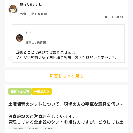
周りの職員は、勤続10年以上から何十年という先生がほとん
わりで、子供が脅える/固まる/泣く姿が毎日(保護者等から通
晴れたらいいね
どです。

報が来たとて改善無し)

保育士, 認可保育園
保護者子どもの愚痴悪口が多く、

etc.....他にもあげようと思えば沢山あります。

19
・
01/02
子どもの前でも

今で言う不適切保育も　

仕方ないよね

ふたり担任だったため、逃げることができず、毎日のように
らい
もう何も言わずに

怒鳴られ続け、うつ病を発症して退職しました。

保育士, 保育園
子どもの言いなりになればいいんだね

などいう意見で…

今は保育とは全く違う職種に転職し、短時間から少しずつ頑
辞めることは逃げではありませんよ。

張っています。

よくない環境なら早目に違う職場に変えればいいと思います。
上の先生に相談することは難しそうです。

同じような経験をした方はいますか？

主任は同じ考えですし、園長は不在のことが多いです。

これは保育業界ではよくあることなのでしょうか、それとも
レアケースでしょうか？

回答をもっと見る
最後の職場にしようと思っていましたが

正直苦しい。

辞めることは逃げ、と、過去辞めた人も何年も言われ続けて
保育・お仕事
👑殿堂入り
土曜保育のシフトについて。現場の方の率直な意見を伺いた
いです。
保育施設の運営管理をしています。

管理している全施設のシフトを組むのですが、どうしても土
曜保育だけは入れる方が少なく、いつも苦労しています。

土曜保育
管理職
シフト