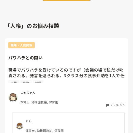
「人権」のお悩み相談
職場・人間関係
パワハラとの闘い
職場でパワハラを受けているのですが（会議の場で私だけ叱
責される、発言を遮られる、3クラス分の食事介助を1人で任
される、今後の進退についての話を園長の独断で決められ他
人権
異動
会議
の職員にも周知されるなど）、今までパワハラを受けて第三
者機関を使ったり直接本部に訴えかけるなど、パワハラと向
こっちゃん
き合った方がいませんか？

保育士, 幼稚園教諭, 保育園
2
・
05/25
もしいたら、その時の状況、どう進んでいったのか、結果は
らん
保育士, 幼稚園教諭, 保育園