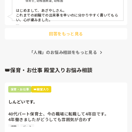
保育士, 幼稚園教諭, 幼稚園
成品を目の前で見せ「助かるわー！」と言う一方で、保育中
な存在なんて仕事上、あってはいけないんです。

には作業や遊びの権限を奪い、子どもに触れさせない／関わ
はじめまして、あざやしさん。

れない状況を作る

助けてほしい、じゃないです。「出来ません」です。へりくだ
これまでの前職での出来事を辛いのに分かりやすく書いてもら
	•	毎日私の悪口を言い、それも事実を盛った内容で周
った言い方する必要ないと思います。

い、心が痛みました。

まーちゃんさんの優しさに今まで周囲がつけ込みすぎたんだと
囲に誤解を与えて味方をつける（ミスがないようダブルチェ
思います。

ここまであからさまな方がいるのは10年働いているなかで、レ
ックをしても、当日急に違うと怒鳴られ、ダブルチェック内
少し勇気が要るかもしれませんが、潰れる前に勇気出して戦い
回答をもっと見る
アケースではないかと私は感じました。

容ではなく怒鳴った側の意見を周囲に伝えられる）

ませんか。少なくとも私は戦ったことで少し楽になれました。
その人は、誰かを自分より下に見たりけなしたりしないと、自
	•	休憩中や作業中、他の職員同士は楽しそうに話して
分を保てない人なのでしょうね。

いるのに、私には投げ捨てるような言葉を吐く（周囲には愛
想を振りまきつつ、小声で「お前はそっちやっとけよ」とい
「人権」のお悩み相談をもっと見る
まずは辞められて良かったです。辛い経験からいまは少しずつ
った発言）

頑張られているということで、保育から離れてしまって残念で
すが、またスタートできたのですね(^^)

・	入社前オリエンテーションでは、	外見についても言
👑保育・お仕事 殿堂入りお悩み相談
われることがあった（例：「太っていても良い事ない」「痩
その方の特徴は誰も知らなかったのですかね？

せるためにお腹にサランラップを巻きなさい」といった発
もし、誰もその状況を知らないのであればされたことを、私な
言）

ら毎日メモして書き留めるたり、一字一句言ったことを頑張っ
てメモして(時間まで笑)文句を言われたらこう言ってましたと
保育・お仕事
👑殿堂入り
伝えたりして微力ながら戦います…笑

その他、子供に対しても👇

この人は毎回メモするんだなっていうイメージを植え付けます
・子どもに対して「恥ずかしくないの？」「耳ついてない
かね…

しんどいです。
の？」と否定的・威圧的に個人を責めたり、羞恥心を刺激す
る発言で不安や恐怖を与える

ただこういう人ばかりいる保育業界ではなく、良い先生もたく
40代パート保育士、今の職場に転職して4年目です。

	•	1歳児に対し「○○ちゃんは食べて偉いけど、○○く
さんいるので、いつか巡り会えるといいなあと思います。長々
と失礼しました。
4年働きましたがどうしても雰囲気が合わず

んは全然食べないね」と比較し、無理に口に食事を押し込む
退職しようと思っています。

ような場面が複数回あった。

退職
パート
・当然のように腕を引っ張る行為、感情をぶつけるような関