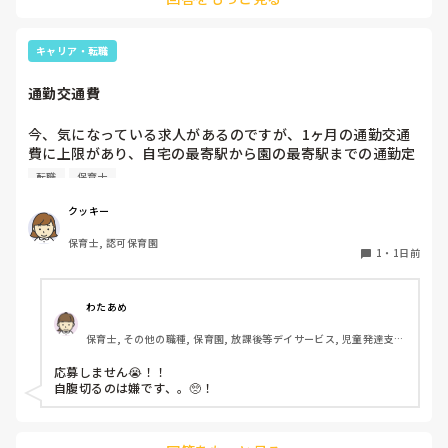
お部屋では、ビニールシートを敷いて、片栗粉粘土、寒天や春
雨遊び、氷遊び、など間食遊びをたくさん行っています。

キャリア・転職
ホールに行っているクラスにお邪魔するのも良いかなと思いま
通勤交通費
す！いつもと違うおもちゃ、室内に興味津々です！
今、気になっている求人があるのですが、1ヶ月の通勤交通
費に上限があり、自宅の最寄駅から園の最寄駅までの通勤定
期代が5,000円ほどオーバーします

転職
保育士
たかが5,000円と考えるか…

私としてはなかなか大きい金額なので、この時点で応募を迷
クッキー
っているのですが、皆さんならどうしますか？
保育士, 認可保育園
1
・
1日前
わたあめ
保育士, その他の職種, 保育園, 放課後等デイサービス, 児童発達支援
施設
応募しません😭！！

自腹切るのは嫌です、。🥺！
