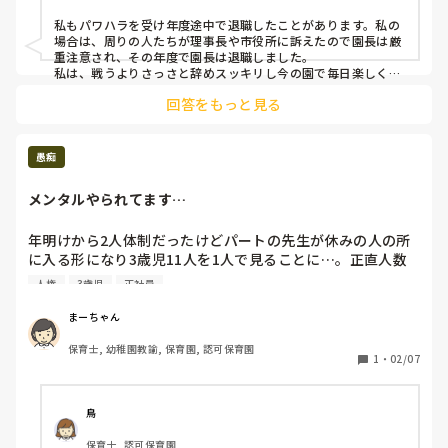
私もパワハラを受け年度途中で退職したことがあります。私の
場合は、周りの人たちが理事長や市役所に訴えたので園長は厳
重注意され、その年度で園長は退職しました。

私は、戦うよりさっさと辞めスッキリし今の園で毎日楽しく過
ごしてます^_^

回答をもっと見る
体壊さないよう気をつけてくださいね。
愚痴
メンタルやられてます…
年明けから2人体制だったけどパートの先生が休みの人の所
に入る形になり3歳児11人を1人で見ることに…。正直人数
的には見れる。けどどこのクラスも正規が2人いて昼休みに
人権
3歳児
正社員
パソコン仕事ができる。休憩もできる。出す書類とくだらん
雑用任されてるのに部屋から出られない状態…。寝かしつけ
まーちゃん
も全然寝ないから休憩はほぼなし。最低限のやることやって
保育士, 幼稚園教諭, 保育園, 認可保育園
掃除したらもう起こす時間。ホッとする時間すらない。正直
1
・
02/07
疲れた…。経験年数はあるけど私も1人の人間。子どもから
離れる、部屋から離れる時間が少しでも欲しい…。年明ける
前はできた。それがなくなって雑用は溜まる、子ども達と丁
鳥
寧に関わりたいのにできない。イライラする、子ども達にイ
保育士, 認可保育園