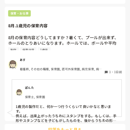
ば、倒れず収納にもなって一石二鳥です。

今のウレタン製を活かすなら、壁や固定家具で挟む配置にした
り、脚元に水入りペットボトルなどの重りを付けて補強してみ
保育・お仕事
てくださいね。安全で使いやすい方法が見つかるよう応援して
8月.1歳児の保育内容
8月の保育内容どうしてますか？暑くて、プ一ルが出来ず、
ホ一ルのとりあいになります。ホ一ルでは、ボ一ルや平均
台、風船で遊んでいます。製作で、うちわや望遠鏡や風鈴🎐
制作
保育内容
1歳児
製作をしたりしますが、なかなか、集中できません。1歳児
クラスです、玩具で遊ばせながら、何人かずつよんで、やっ
あす
ています。何か、いいアイデアや、工夫など、何でもいいの
看護師, その他の職種, 保育園, 認可外保育園, 病児保育, 病院
で、教えて下さい。
1
・
1日前
内保育, その他の職場
ぽんた
保育士, 保育園
1歳児の製作だと、何か一つ行うくらいで良いかなと思いま
す。

例えば、出来上がったうちわにスタンプをする。もしくは、手
形やスタンプなどを子どもがしたものを、後からうちわの形に
切る。1歳児なんて集中できないです。興味を持って来てくれ
回答をもっと見る
ただけで十分です。
