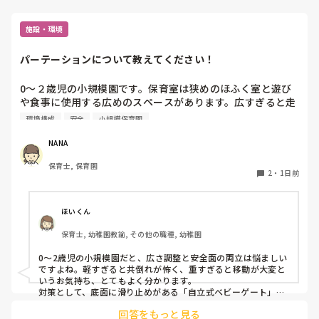
施設・環境
パーテーションについて教えてください！
0〜２歳児の小規模園です。保育室は狭めのほふく室と遊び
や食事に使用する広めのスペースがあります。広すぎると走
り回ったりして落ち着かないので、活動によってパーテーシ
環境構成
安全
小規模保育園
ョンで仕切っています。このパーテーションがウレタンのよ
うな素材で軽いので、ちょっと体が当たると倒れたり、つか
NANA
まり立ちが不安定な子にとっては共倒れになったりで危険で
保育士, 保育園
す。かと言って固定してしまうと活動によって柔軟に移動す
2
・
1日前
ることができなくなってしまうし…以前勤務していた園では
しっかりした重いものを置いていましたが、移動が大変で使
い勝手が悪く、子どもがぶつかって倒れた時に怖い思いをし
ほいくん
ました。

保育士, 幼稚園教諭, その他の職種, 幼稚園
皆さんの園ではどんなもので工夫されていますか？
0〜2歳児の小規模園だと、広さ調整と安全面の両立は悩ましい
ですよね。軽すぎると共倒れが怖く、重すぎると移動が大変と
いうお気持ち、とてもよく分かります。

対策として、底面に滑り止めがある「自立式ベビーゲート」な
ら、つかまり立ちでも倒れにくく移動も楽でおすすめです。ま
回答をもっと見る
た、ストッパー付きキャスターをつけたロー棚を仕切りにすれ