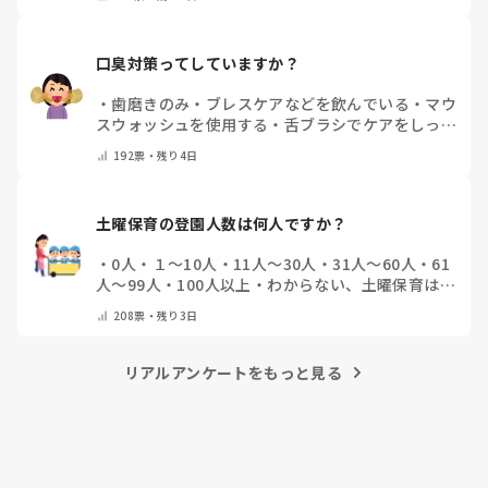
口臭対策ってしていますか？
・
歯磨きのみ
・
ブレスケアなどを飲んでいる
・
マウ
スウォッシュを使用する
・
舌ブラシでケアをしっか
りする
・
フリスクをかじる
・
気にしたことない
・
そ
192
票・
残り4日
の他(コメントで教えて下さい)
土曜保育の登園人数は何人ですか？
・
0人
・
１～10人
・
11人～30人
・
31人～60人
・
61
人～99人
・
100人以上
・
わからない、土曜保育はな
い
・
その他(コメントで教えて下さい)
208
票・
残り3日
リアルアンケートをもっと見る