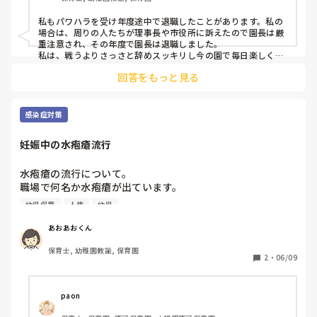
私もパワハラを受け年度途中で退職したことがあります。私の
場合は、周りの人たちが理事長や市役所に訴えたので園長は厳
重注意され、その年度で園長は退職しました。

私は、戦うよりさっさと辞めスッキリし今の園で毎日楽しく過
ごしてます^_^

回答をもっと見る
体壊さないよう気をつけてくださいね。
感染症対策
妊娠中の水疱瘡流行
水疱瘡の流行について。

職場で何名か水疱瘡が出ています。

普段なら気にしないんですがいま９週の妊婦でして、かなり
幼児保育
人権
幼児
気になっています。

10年前入職の際に受けた抗体検査が5.2と＋ではあったので
あおあおくん
すが、今日心配なので抗体検査を受けてきました。

保育士, 幼稚園教諭, 保育園
病院の先生には、そんなに気にする事ないよと言われたので
2
・
06/09
すが、不安すぎて結果が出るまで、保育から外してもらいた
いとお願いしました。

子ども達も２回ワクチン接種済みの子がほとんどで数名打っ
paon
てない子がいるくらいです。
