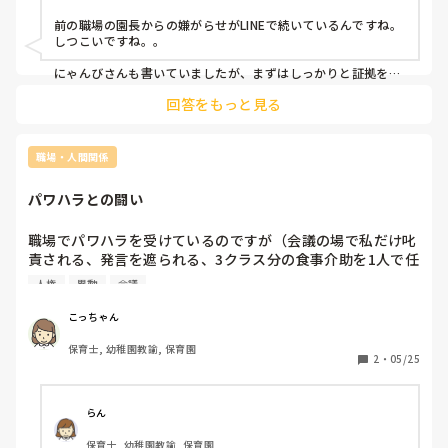
ていたら、今度はLINEで正直病んできております。新しい職
前の職場の園長からの嫌がらせがLINEで続いているんですね。

場の方はとてもいい方たちですが、辞めようか迷っておりま
しつこいですね。。

す。
にゃんびさんも書いていましたが、まずはしっかりと証拠を残
しておくのが大切だと思います。

回答をもっと見る
にゃんびさんに付け加えて…

なるべく、ご家族や信頼できる友人にも、嫌がらせの内容を話
しておけるといいと思います。

職場・人間関係
パワハラとの闘い
職場でパワハラを受けているのですが（会議の場で私だけ叱
責される、発言を遮られる、3クラス分の食事介助を1人で任
される、今後の進退についての話を園長の独断で決められ他
人権
異動
会議
の職員にも周知されるなど）、今までパワハラを受けて第三
者機関を使ったり直接本部に訴えかけるなど、パワハラと向
こっちゃん
き合った方がいませんか？

保育士, 幼稚園教諭, 保育園
2
・
05/25
もしいたら、その時の状況、どう進んでいったのか、結果は
らん
保育士, 幼稚園教諭, 保育園