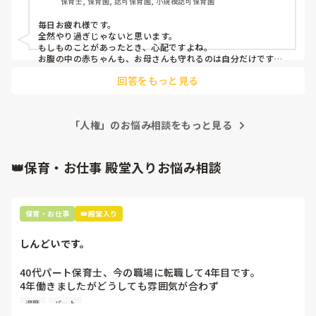
保育士, 保育園, 認可保育園, 小規模認可保育園
人手不足の中なので、申し訳ない気持ちでいっぱいですが…
毎日お疲れ様です。

私やりすぎでしょうか。
全然やり過ぎじゃないと思います。

もしものことがあったとき、心配ですよね。

お腹の中の赤ちゃんも、お母さんも守れるのは自分だけです。

保育から外して欲しいとお願いして、それを受け入れてくれる
回答をもっと見る
のであれば環境に感謝して甘えていいと思います。

赤ちゃんや、妊婦さんに感染したら大変なことになる感染症に
は、みんなが協力していくことは大切だと思います。

それは預かっている園児さんでも同様ですし、保育士にも適応
「人権」のお悩み相談をもっと見る
されることだと思います。

安心しできるようになったら、またしっかり保育に貢献したら
いいと思いますよ😊

妊娠中で大変なことも多いと思いますが、今後妊娠や子育てし
👑保育・お仕事 殿堂入りお悩み相談
ながらでもお仕事が続けられらる素敵な職場でありますよう
に...✨️
保育・お仕事
👑殿堂入り
しんどいです。
40代パート保育士、今の職場に転職して4年目です。

4年働きましたがどうしても雰囲気が合わず

退職しようと思っています。

退職
パート