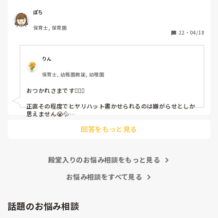
休憩時間に書くしかなく、辛いです

（そう言う本人は書かない）

ぽち
保育士, 保育園
しかも、上司に↑この内容でも

22
・
04/18
「どうしたらなくせるか」

ちゃんと考えて対策を練って書き込むようにと。

呼ばれて一緒に対策を考えさせられること多数

りん
保育士, 幼稚園教諭, 幼稚園
これだけで30〜40分拘束されて辛いです

おつかれさまです🙇🏻‍♀️

皆さんの園はどうですか?
正直その程度でヒヤリハット書かせられるのは嫌がらせとしか
思えません😭💦

他の先生方も同様のことをされているのでしょうか？

回答をもっと見る
あまりご無理されませんよう…😢
殿堂入りのお悩み相談をもっと見る
お悩み相談をすべて見る
話題のお悩み相談