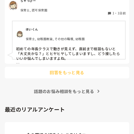
いで様子見てると直前になるまで何もアクションがなかった
ちゃっぴー
り

保育士, 認可保育園
他の職員に聞いてる様子もなくて

1
・
1日前
もう何考えてるんだかさっぱりです。

よほど自分に聞きづらいのか、聞く必要性さえ感じないの
ほいくん
か、もうよくわからないです。

保育士, 幼稚園教諭, その他の職種, 幼稚園
対応にも悩みます。
初めての年長クラスで動きが見えず、直前まで相談もないと
「大丈夫かな？」とヒヤヒヤしてしまいますし、どう接したら
いいか悩んでしまいますよね。

後輩側は「何が分からないかも分からない状態」だったり、
回答をもっと見る
「こんなこと聞いたら迷惑かな」と抱え込んでいるケースがと
ても多いです。

待つスタイルから一歩踏み出して、リーダー側から「〇〇の
話題のお悩み相談をもっと見る
件、どこまで進んだ？」「困ってることない？」と具体的に声
をかけて進捗を確認する仕組みを作ってみてください。

「毎日夕方に5分だけ進捗確認の時間を取る」などルール化し
最近のリアルアンケート
てしまうと、後輩も質問しやすくなりますよ。一人で抱え込ま
ず、声をかけやすい雰囲気作りから試してみてくださいね。