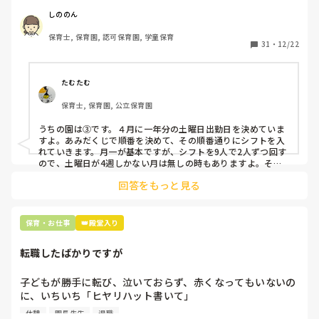
応募の段階では皆、月1〜2回の土曜出勤があることに同意し
て入職しているはずですが、いざ勤務が始まると一日も土曜
しののん
出勤が出来ない方ばかりです。

保育士, 保育園, 認可保育園, 学童保育
31
・
12/22
そこで、

①土曜日の希望休は2日まで、と制限をかける

②毎月、必ず土曜保育に入ることのできる日を1日だけピッ
たむたむ
クアップしてもらう

保育士, 保育園, 公立保育園
③仮シフトが出た時、土曜出勤が難しければ自身で代わりの
人を交渉して見つけてもらう

うちの園は③です。４月に一年分の土曜日出勤日を決めていま
すよ。あみだくじで順番を決めて、その順番通りにシフトを入
上記のいずれかの対策を取り入れることを考えています。

れていきます。月一が基本ですが、シフトを9人で2人ずつ回す
ので、土曜日が4週しかない月は無しの時もありますよ。その
土曜日が出られない人は、同じシフト時間の人と自分で交代し
是非、現場の方の意見をお聞かせください。
回答をもっと見る
て貰い、主任に報告してます。
保育・お仕事
👑殿堂入り
転職したばかりですが
子どもが勝手に転び、泣いておらず、赤くなってもいないの
に、いちいち「ヒヤリハット書いて」

と書かされ

休憩
園長先生
退職