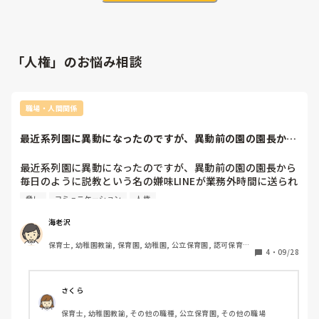
「人権」のお悩み相談
職場・人間関係
最近系列園に異動になったのですが、異動前の園の園長から
毎日のように説教...
最近系列園に異動になったのですが、異動前の園の園長から
毎日のように説教という名の嫌味LINEが業務外時間に送られ
てきます。

脅し
コミュニケーション
人権
内容はあなたは〇〇も出来なくてうちの園の恥だとか他の先
生に迷惑だとか、人格否定をするものばかりです。私が以前
海老沢
の園で全く仕事をしなかった等ならわかりますが、同僚たち
保育士, 幼稚園教諭, 保育園, 幼稚園, 公立保育園, 認可保育園, 
とはコミュニケーションを取りながらしっかりと仕事をして
4
・
09/28
認可外保育園
きましたし、雑用なども人一倍行ってきました。しかし、あ
まり好かれていないのは何となく感じており、私にのみ厳し
い様子ではありました。異動の際も同じく異動になった先生
さくら
方の顔だけをみて優しく立派なことを仰っていましたが、私
保育士, 幼稚園教諭, その他の職種, 公立保育園, その他の職場
には厳しいことばかりでした。ようやくそれも終わると思っ