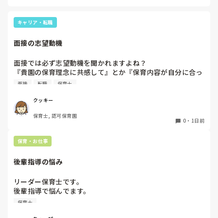
一応、持参の準備だけはしときます！

キャリア・転職
面接の志望動機
面接では必ず志望動機を聞かれますよね？

『貴園の保育理念に共感して』とか『保育内容が自分に合っ
てると思いました』等々が多いかと思いますが、実際はどう
面接
転職
保育士
なのでしょうか？

私自身、園の雰囲気とか園の規模、保育内容は勘案しますが
クッキー
正直なところ、家から通いやすいか、給与はどうか…という
保育士, 認可保育園
ところに重きを置いています

0
・
1日前
もちろんそんなことは話せませんが

皆さんは、志望動機をどのように答えていますか？また、本
保育・お仕事
音はどうですか？
後輩指導の悩み
リーダー保育士です。

後輩指導で悩んでます。

初めて年長を持つ後輩がいますが

保育士
初めての割にわからないことを聞きにこなかったり、聞かな