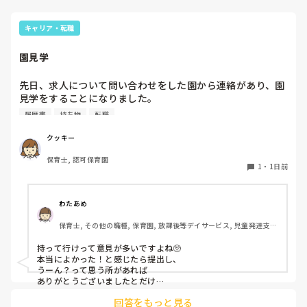
キャリア・転職
園見学
先日、求人について問い合わせをした園から連絡があり、園
見学をすることになりました。

私としては求人に応募したという認識ですが、『園見学をご
履歴書
持ち物
転職
案内させていただきたいです』とのことで持ち物について質
問しましたが、見学なので特にありませんとのこと

クッキー
保育士, 認可保育園
このような場合は本当に見学だけで終了なのでしょうか？

1
・
1日前
それとも、やはり履歴書や職務経歴書を持参した方が良いの
でしょうか？
わたあめ
保育士, その他の職種, 保育園, 放課後等デイサービス, 児童発達支援
施設
持って行けって意見が多いですよね🥺

本当によかった！と感じたら提出し、

うーん？って思う所があれば

ありがとうございましたとだけ

伝えて個人情報の履歴書は渡さず帰ります🥺！

回答をもっと見る