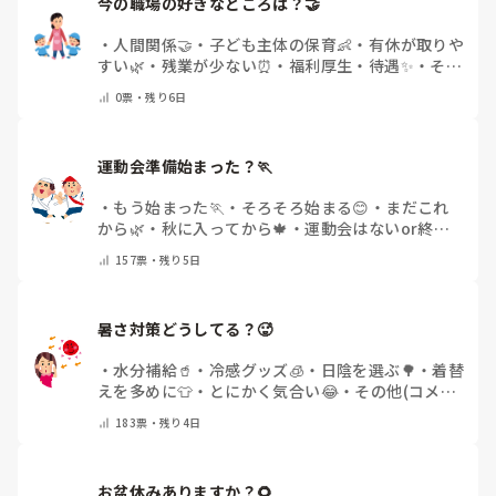
今の職場の好きなところは？🤝 
・
人間関係🤝
・
子ども主体の保育👶
・
有休が取りや
すい🌿
・
残業が少ない⏰
・
福利厚生・待遇✨
・
その
他(コメントで教えてください)
0
票・
残り6日
運動会準備始まった？🏃
・
もう始まった🏃
・
そろそろ始まる😊
・
まだこれ
から🌿
・
秋に入ってから🍁
・
運動会はないor終わ
った✨
・
その他(コメントで教えてください)
157
票・
残り5日
暑さ対策どうしてる？🥵
・
水分補給🥤
・
冷感グッズ🧊
・
日陰を選ぶ🌳
・
着替
えを多めに👕
・
とにかく気合い😂
・
その他(コメン
トで教えてください)
183
票・
残り4日
お盆休みありますか？🌻