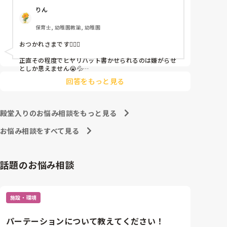
ちゃんと考えて対策を練って書き込むようにと。

りん
呼ばれて一緒に対策を考えさせられること多数

保育士, 幼稚園教諭, 幼稚園
これだけで30〜40分拘束されて辛いです

おつかれさまです🙇🏻‍♀️

皆さんの園はどうですか?
正直その程度でヒヤリハット書かせられるのは嫌がらせ
としか思えません😭💦

他の先生方も同様のことをされているのでしょうか？

回答をもっと見る
あまりご無理されませんよう…😢
殿堂入りのお悩み相談をもっと見る
お悩み相談をすべて見る
話題のお悩み相談
施設・環境
パーテーションについて教えてください！