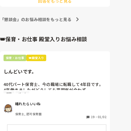
回答をもっと見る
よ！！

実際に保護者として聞いていてふんふんって思っても一
年後に忘れてしまうことばかり、、、

自分らしく気持ちを伝えるだけで十分だと思いますし、
「懇談会」のお悩み相談をもっと見る
伝えたいという姿勢は保護者の方に伝わってると思いま
すよ！言葉じゃなく人柄ですよ！
👑保育・お仕事 殿堂入りお悩み相談
保育・お仕事
👑殿堂入り
しんどいです。
40代パート保育士、今の職場に転職して4年目です。

4年働きましたがどうしても雰囲気が合わず

退職
パート
退職しようと思っています。

晴れたらいいね
周りの職員は、勤続10年以上から何十年という先生が
ほとんどです。

保育士, 認可保育園
保護者子どもの愚痴悪口が多く、

19
・
01/02
子どもの前でも

今で言う不適切保育も　
