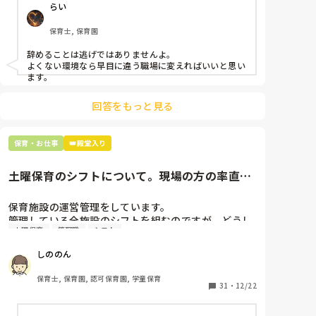
らい
仕方ないよね

もう何も言わずに

保育士, 保育園
子どもの言いなりになればいいんだね

などいう意見で…

辞めることは逃げではありませんよ。

よくない環境なら早目に違う職場に変えればいいと思い
上の先生に相談することは難しそうです。

ます。
主任は同じ考えですし、園長は不在のことが多いで
す。

回答をもっと見る
最後の職場にしようと思っていましたが

正直苦しい。

保育・お仕事
👑殿堂入り
辞めることは逃げ、と、過去辞めた人も何年も言われ
土曜保育のシフトについて。現場の方の率直な
意見を伺いたいです。
保育施設の運営管理をしています。

管理している全施設のシフトを組むのですが、どうし
土曜保育
管理職
シフト
ても土曜保育だけは入れる方が少なく、いつも苦労し
ています。

しののん
応募の段階では皆、月1〜2回の土曜出勤があることに
同意して入職しているはずですが、いざ勤務が始まる
保育士, 保育園, 認可保育園, 学童保育
と一日も土曜出勤が出来ない方ばかりです。

31
・
12/22
そこで、
