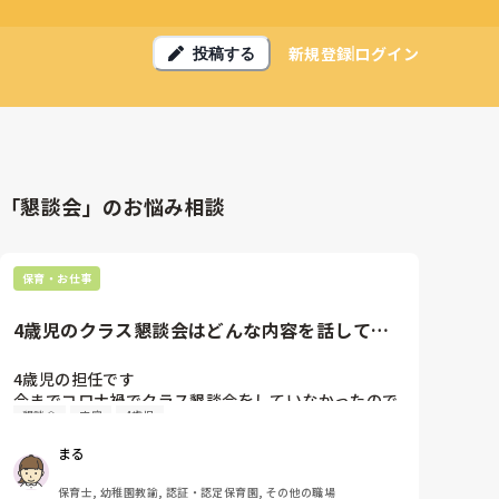
新規登録
ログイン
投稿する
「懇談会」のお悩み相談
保育・お仕事
4歳児のクラス懇談会はどんな内容を話してい
ますか？
4歳児の担任です

今までコロナ禍でクラス懇談会をしていなかったので
懇談会
内容
4歳児
すが、今年度から行うことになりました。以上児クラ
スになってから初めてのクラス懇談会で何をしたらい
まる
いか悩んでいます。皆さんはどんな内容で行っていま
すか。

保育士, 幼稚園教諭, 認証・認定保育園, その他の職場