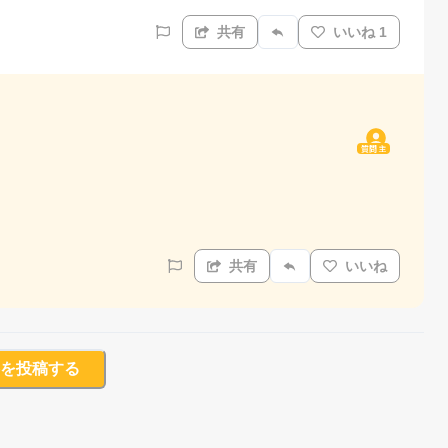
共有
いいね 1
質問主
共有
いいね
を投稿する