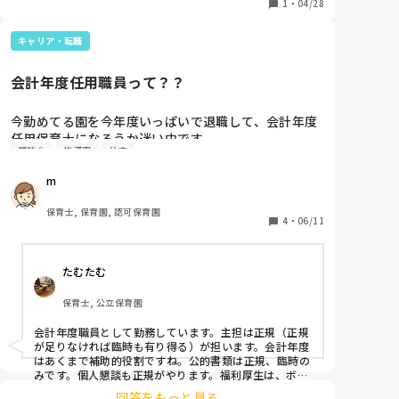
私はクラス懇談会をする前に、保護者の皆さんにアン
1
・
04/28
ケートをとってどんなことを話し合いたいか聞いて、
それを基に進めていけたらなと思っています。
キャリア・転職
会計年度任用職員って？？
今勤めてる園を今年度いっぱいで退職して、会計年度
任用保育士になろうか迷い中です

懇談会
指導案
公立
会計年度任用保育士（フルタイム）の仕事内容（主担
になることはあるのか、書類作成、個人懇談会等の保
m
護者対応（登降園時以外に）あるのか）、メリット・
デメリット、福利厚生はいいのかなど、上げるとキリ
保育士, 保育園, 認可保育園
がないですが…知りたいです

4
・
06/11
あと、気になっている自治体から出ている求人が月給
制と時給制と2種あるのですが、何か違うのでしょう
たむたむ
か？？

わかる方いれば教えていただきたいです。
保育士, 公立保育園
会計年度職員として勤務しています。主担は正規（正規
が足りなければ臨時も有り得る）が担います。会計年度
はあくまで補助的役割ですね。公的書類は正規、臨時の
みです。個人懇談も正規がやります。福利厚生は、ボー
ナスが年2回、有休の他に看護休暇、夏季休暇有り、通
回答をもっと見る