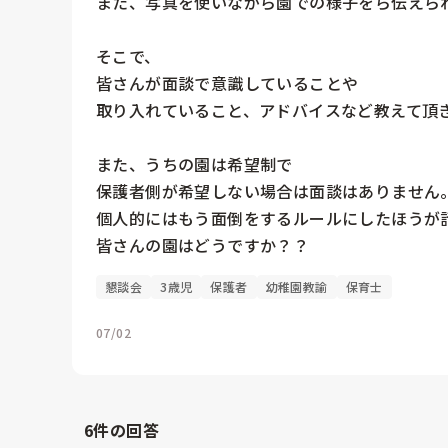
また、写真を使いながら園での様子をら伝えられ
そこで、

皆さんが面談で意識していることや

取り入れていること、アドバイスなど教えて頂き
また、うちの園は希望制で

保護者側が希望しない場合は面談はありません。
個人的にはもう面倒をするルールにしたほうが話
懇談会
3歳児
保護者
幼稚園教諭
保育士
07/02
6
件の回答