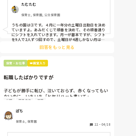
たむたむ
①土曜日の希望休は2日まで、と制限をかける

②毎月、必ず土曜保育に入ることのできる日を1日だ
保育士, 保育園, 公立保育園
けピックアップしてもらう

③仮シフトが出た時、土曜出勤が難しければ自身で代
うちの園は③です。４月に一年分の土曜日出勤日を決め
わりの人を交渉して見つけてもらう

ていますよ。あみだくじで順番を決めて、その順番通り
にシフトを入れていきます。月一が基本ですが、シフト
上記のいずれかの対策を取り入れることを考えていま
を9人で2人ずつ回すので、土曜日が4週しかない月は無
しの時もありますよ。その土曜日が出られない人は、同
す。

回答をもっと見る
じシフト時間の人と自分で交代して貰い、主任に報告し
てます。
是非、現場の方の意見をお聞かせください。
保育・お仕事
👑殿堂入り
転職したばかりですが
子どもが勝手に転び、泣いておらず、赤くなってもい
ないのに、いちいち「ヒヤリハット書いて」

休憩
園長先生
退職
と書かされ

休憩時間に書くしかなく、辛いです

ぽち
（そう言う本人は書かない）

保育士, 保育園
しかも、上司に↑この内容でも

22
・
04/18
「どうしたらなくせるか」
