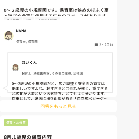
0〜２歳児の小規模園です。保育室は狭めのほふく室
と遊びや食事に使用する広めのスペースがあります。
環境構成
安全
小規模保育園
広すぎると走り回ったりして落ち着かないので、活動
によってパーテーションで仕切っています。このパー
NANA
テーションがウレタンのような素材で軽いので、ちょ
っと体が当たると倒れたり、つかまり立ちが不安定な
保育士, 保育園
子にとっては共倒れになったりで危険です。かと言っ
2
・
2日前
て固定してしまうと活動によって柔軟に移動すること
ができなくなってしまうし…以前勤務していた園では
ほいくん
しっかりした重いものを置いていましたが、移動が大
変で使い勝手が悪く、子どもがぶつかって倒れた時に
保育士, 幼稚園教諭, その他の職種, 幼稚園
怖い思いをしました。

皆さんの園ではどんなもので工夫されていますか？
0〜2歳児の小規模園だと、広さ調整と安全面の両立は
悩ましいですよね。軽すぎると共倒れが怖く、重すぎる
と移動が大変というお気持ち、とてもよく分かります。

対策として、底面に滑り止めがある「自立式ベビーゲー
ト」なら、つかまり立ちでも倒れにくく移動も楽でおす
回答をもっと見る
すめです。また、ストッパー付きキャスターをつけたロ
ー棚を仕切りにすれば、倒れず収納にもなって一石二鳥
です。

保育・お仕事
今のウレタン製を活かすなら、壁や固定家具で挟む配置
にしたり、脚元に水入りペットボトルなどの重りを付け
て補強してみてくださいね。安全で使いやすい方法が見
8月.1歳児の保育内容