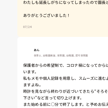
わたしも延長しがちになってしまったので園長と
ありがとうございました！
07/24
あん
保育士, 幼稚園教諭, 保育園, 幼稚園, 認可保育園
保護者からの希望制で、コロナ禍になってから
います。

私もメモや個人記録を用意し、スムーズに進む
ますよね。

時計を見ながら終わりが近づいてきたら“そろ
下さい”など言って切り上げます。

また始める前に○分で終了します。と予めお伝