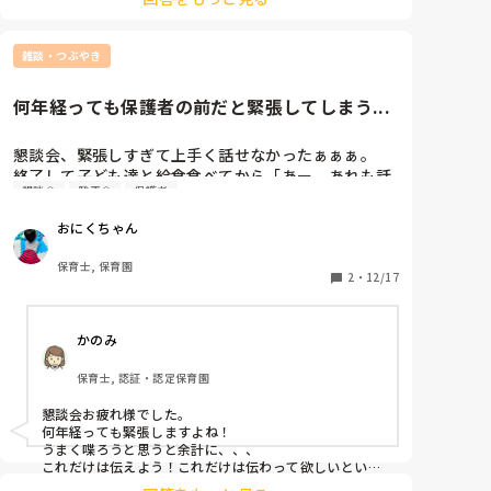
勤手当（2キロ以上）、貸し付け？名前は忘れました
が、保育に必要なもの（コロナ禍のため、極端に必要に
なったものなど）を年間で1人1万円くらい買って貰え
雑談・つぶやき
ます。あ、正規もですが。

　デメリットは、やはり給料が正規より安い、有休はあ
るものの正規の半分、（うちの園の場合、4週間シフト
何年経っても保護者の前だと緊張してしまう...
で期間内に祝•祭日があれば週休が無い）、正規はリフ
レッシュ休暇があるが、会計年度は無い、正規は健診の
ための特別休暇があるが、会計年度は有休を使わなけれ
懇談会、緊張しすぎて上手く話せなかったぁぁぁ。

ばいけない…と正規と比べてしまったら、短所が目立ち
終了して子ども達と給食食べてから「あー。あれも話
ますが💧私立の正規ぐらいは給料あるので、そこまで不
懇談会
発表会
保護者
せばよかったなぁ...」と脳内で反省会開いてました笑

満ではないです。
１０年以上保育士してるけど、やっぱり懇談会は緊張
おにくちゃん
するー泣

スラスラ話せる先生が羨ましい泣

保育士, 保育園
来年こそはもうちょっと落ち着いて話せるようになる
2
・
12/17
かのみ
保育士, 認証・認定保育園
懇談会お疲れ様でした。

何年経っても緊張しますよね！

うまく喋ろうと思うと余計に、、、

これだけは伝えよう！これだけは伝わって欲しいという
ことが一つでも保護者に伝われば100点だと思います