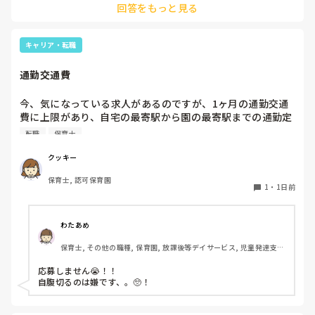
回答をもっと見る
ただけで十分です。

お部屋では、ビニールシートを敷いて、片栗粉粘土、寒天や春
雨遊び、氷遊び、など間食遊びをたくさん行っています。

キャリア・転職
ホールに行っているクラスにお邪魔するのも良いかなと思いま
通勤交通費
す！いつもと違うおもちゃ、室内に興味津々です！
今、気になっている求人があるのですが、1ヶ月の通勤交通
費に上限があり、自宅の最寄駅から園の最寄駅までの通勤定
期代が5,000円ほどオーバーします

転職
保育士
たかが5,000円と考えるか…

私としてはなかなか大きい金額なので、この時点で応募を迷
クッキー
っているのですが、皆さんならどうしますか？
保育士, 認可保育園
1
・
1日前
わたあめ
保育士, その他の職種, 保育園, 放課後等デイサービス, 児童発達支援
施設
応募しません😭！！

自腹切るのは嫌です、。🥺！
