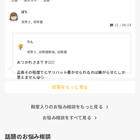
休憩
園長先生
退職
休憩時間に書くしかなく、辛いです

（そう言う本人は書かない）

ぽち
保育士, 保育園
しかも、上司に↑この内容でも

22
・
04/18
「どうしたらなくせるか」

ちゃんと考えて対策を練って書き込むようにと。

呼ばれて一緒に対策を考えさせられること多数

りん
保育士, 幼稚園教諭, 幼稚園
これだけで30〜40分拘束されて辛いです

おつかれさまです🙇🏻‍♀️

皆さんの園はどうですか?
正直その程度でヒヤリハット書かせられるのは嫌がらせとしか
思えません😭💦

他の先生方も同様のことをされているのでしょうか？

回答をもっと見る
あまりご無理されませんよう…😢
殿堂入りのお悩み相談をもっと見る
お悩み相談をすべて見る
話題のお悩み相談