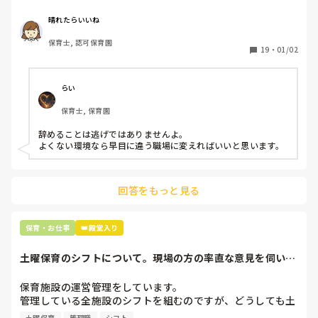
周りの職員は、勤続10年以上から何十年という先生がほとん
晴れたらいいね
どです。

保育士, 認可保育園
保護者子どもの愚痴悪口が多く、

19
・
01/02
子どもの前でも

今で言う不適切保育も　

仕方ないよね

らい
もう何も言わずに

保育士, 保育園
子どもの言いなりになればいいんだね

などいう意見で…

辞めることは逃げではありませんよ。

よくない環境なら早目に違う職場に変えればいいと思います。
上の先生に相談することは難しそうです。

主任は同じ考えですし、園長は不在のことが多いです。

回答をもっと見る
最後の職場にしようと思っていましたが

正直苦しい。

辞めることは逃げ、と、過去辞めた人も何年も言われ続けて
保育・お仕事
👑殿堂入り
土曜保育のシフトについて。現場の方の率直な意見を伺いた
いです。
保育施設の運営管理をしています。

管理している全施設のシフトを組むのですが、どうしても土
曜保育だけは入れる方が少なく、いつも苦労しています。

土曜保育
管理職
シフト