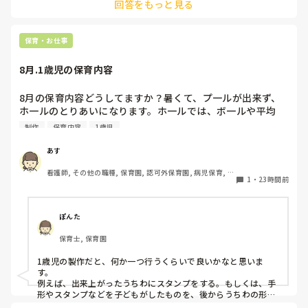
回答をもっと見る
た、ストッパー付きキャスターをつけたロー棚を仕切りにすれ
ば、倒れず収納にもなって一石二鳥です。

今のウレタン製を活かすなら、壁や固定家具で挟む配置にした
り、脚元に水入りペットボトルなどの重りを付けて補強してみ
保育・お仕事
てくださいね。安全で使いやすい方法が見つかるよう応援して
8月.1歳児の保育内容
8月の保育内容どうしてますか？暑くて、プ一ルが出来ず、
ホ一ルのとりあいになります。ホ一ルでは、ボ一ルや平均
台、風船で遊んでいます。製作で、うちわや望遠鏡や風鈴🎐
制作
保育内容
1歳児
製作をしたりしますが、なかなか、集中できません。1歳児
クラスです、玩具で遊ばせながら、何人かずつよんで、やっ
あす
ています。何か、いいアイデアや、工夫など、何でもいいの
看護師, その他の職種, 保育園, 認可外保育園, 病児保育, 病
で、教えて下さい。
1
・
23時間前
院内保育, その他の職場
ぽんた
保育士, 保育園
1歳児の製作だと、何か一つ行うくらいで良いかなと思いま
す。

例えば、出来上がったうちわにスタンプをする。もしくは、手
形やスタンプなどを子どもがしたものを、後からうちわの形に
切る。1歳児なんて集中できないです。興味を持って来てくれ