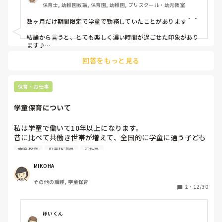
保育士, 幼稚園教諭, 保育園, 幼稚園, プリスクール・幼児教室
学童は大変なところとやりがいを

お聞きしたいです！

数ヶ月だけ期間限定で学童で勤務していたことがあります＾＾

また、上に書いた通り、保育園、幼稚園の先生から

転職した方、転職してみてどうだったか

結論から言うと、とても楽しく濃い時間が過ごせた印象があり
お聞きしたいです
ます♪

回答をもっと見る
新卒から幼稚園教諭一筋だったこともあり、これまでとはまた
違う年齢の子どもたちと関わることは本当に新鮮で面白かった
です＾＾

保育・お仕事
大変だったところというのが記憶にないくらい大変さはあまり
感じませんでした。

学童保育について
男女ともに多感なお年頃なので、やはり関わり方はかなり気を
つけながら、あらゆる点に配慮しながら接することは大変だっ
たように思います。

私は学童で働いて10年以上になります。

昔に比べて共働き世帯が増えて、全国的に学童に通う子ども
幼稚園や保育園の子どもとは全く違うので、時として毅然とし
の数は年々増え続けています。

た接し方でメリハリも大切にしていました。

学童保育
児童指導員
正社員
利用する子どもの数は増えていても、環境や支援員の数が整
程よい距離感と見守りと寄り添いと心地よさで信頼関係を構築
っていないと感じています。

MIKOHA
していったような気がします。

また、以前より支援が必要な子どもたちも増えています。

その他の職種, 学童保育
2
・
12/30
やりがいは、「先生に会えるから学童に来るのが毎日楽しみに
実際に私が勤務している学童も、慢性的な人手不足と子ども
なった」「先生が支えになるくらい親子共々癒されています」
の過密状態が何年も続いています。

などと、子どもや保護者様から嬉しいお言葉をいただけたり、
子どもたちが楽しそうに伸び伸びとリラックスして過ごす様子
特に学校の長期休みには1日保育となる為、シフトを組むの
ほいくん
を見た瞬間や、運動会・音楽会などの行事にご招待いただいた