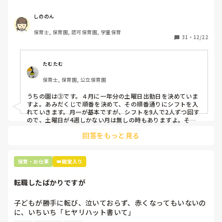
応募の段階では皆、月1〜2回の土曜出勤があることに同意し
て入職しているはずですが、いざ勤務が始まると一日も土曜
しののん
出勤が出来ない方ばかりです。

保育士, 保育園, 認可保育園, 学童保育
31
・
12/22
そこで、

①土曜日の希望休は2日まで、と制限をかける

②毎月、必ず土曜保育に入ることのできる日を1日だけピッ
たむたむ
クアップしてもらう

保育士, 保育園, 公立保育園
③仮シフトが出た時、土曜出勤が難しければ自身で代わりの
人を交渉して見つけてもらう

うちの園は③です。４月に一年分の土曜日出勤日を決めていま
すよ。あみだくじで順番を決めて、その順番通りにシフトを入
上記のいずれかの対策を取り入れることを考えています。

れていきます。月一が基本ですが、シフトを9人で2人ずつ回す
ので、土曜日が4週しかない月は無しの時もありますよ。その
土曜日が出られない人は、同じシフト時間の人と自分で交代し
是非、現場の方の意見をお聞かせください。
回答をもっと見る
て貰い、主任に報告してます。
保育・お仕事
👑殿堂入り
転職したばかりですが
子どもが勝手に転び、泣いておらず、赤くなってもいないの
に、いちいち「ヒヤリハット書いて」

と書かされ
