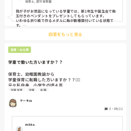
保育士, 認可保育園
・アイロンビーズ

・折り紙

我が子がお世話になっている学童では、新1年生や誕生会で飴
・プラ板
玉付きのペンダントをプレゼントしてもらっています。

いわゆる折り紙で作るメダルに飴が数種類付いている状態で
す。

毎日帰宅後にどれを食べるか考えながら過ごし、楽しんでいま
回答をもっと見る
す。
保育・お仕事
学童で働いた方いますか？？
保育士、幼稚園教諭から

学童保育に転職した方いますか？？🙋‍♀️

元々私自身、小学生の頃４年

学童保育
学童
転職
お世話になり楽しい思い出が残っています

求人サイトを見ると、パートも正社員？契約社員

ケーキ🍰
でも保育士と幼稚園教諭免許持ってる方

歓迎しますと、、

3
・
09/11
正社員と契約社員の求人募集してるサイトは、⬇️

保育士、幼稚園教諭免許、やっていた方歓迎します。

また、学童指導員？支援員の資格を取れるように

mikku.
支援しますと、、研修などで
