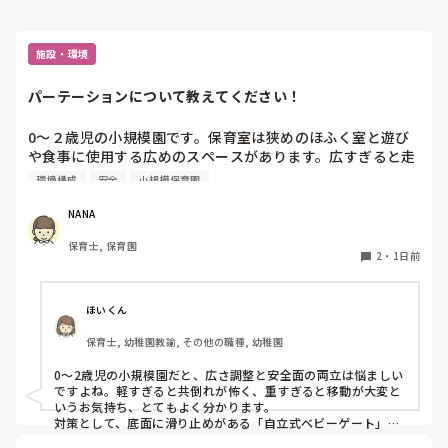
施設・環境
パーテーションについて教えてください！
0〜２歳児の小規模園です。保育室は狭めのほふく室と遊び
や食事に使用する広めのスペースがあります。広すぎると走
り回ったりして落ち着かないので、活動によってパーテーシ
環境構成
安全
小規模保育園
ョンで仕切っています。このパーテーションがウレタンのよ
うな素材で軽いので、ちょっと体が当たると倒れたり、つか
NANA
まり立ちが不安定な子にとっては共倒れになったりで危険で
保育士, 保育園
す。かと言って固定してしまうと活動によって柔軟に移動す
2
・
1日前
ることができなくなってしまうし…以前勤務していた園では
しっかりした重いものを置いていましたが、移動が大変で使
い勝手が悪く、子どもがぶつかって倒れた時に怖い思いをし
ほいくん
ました。

保育士, 幼稚園教諭, その他の職種, 幼稚園
皆さんの園ではどんなもので工夫されていますか？
0〜2歳児の小規模園だと、広さ調整と安全面の両立は悩ましい
ですよね。軽すぎると共倒れが怖く、重すぎると移動が大変と
いうお気持ち、とてもよく分かります。

対策として、底面に滑り止めがある「自立式ベビーゲート」な
ら、つかまり立ちでも倒れにくく移動も楽でおすすめです。ま