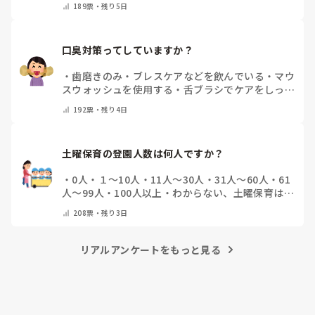
189
票・
残り5日
口臭対策ってしていますか？
・
歯磨きのみ
・
ブレスケアなどを飲んでいる
・
マウ
スウォッシュを使用する
・
舌ブラシでケアをしっか
りする
・
フリスクをかじる
・
気にしたことない
・
そ
192
票・
残り4日
の他(コメントで教えて下さい)
土曜保育の登園人数は何人ですか？
・
0人
・
１～10人
・
11人～30人
・
31人～60人
・
61
人～99人
・
100人以上
・
わからない、土曜保育はな
い
・
その他(コメントで教えて下さい)
208
票・
残り3日
リアルアンケートをもっと見る