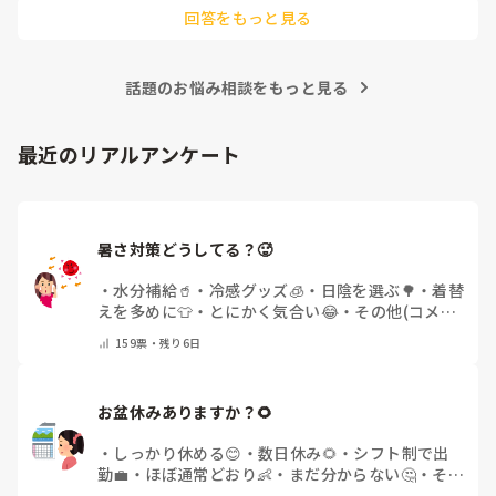
回答をもっと見る
話題のお悩み相談をもっと見る
最近のリアルアンケート
暑さ対策どうしてる？🥵
・
水分補給🥤
・
冷感グッズ🧊
・
日陰を選ぶ🌳
・
着替
えを多めに👕
・
とにかく気合い😂
・
その他(コメン
トで教えてください)
159
票・
残り6日
お盆休みありますか？🌻
・
しっかり休める😊
・
数日休み🌻
・
シフト制で出
勤💼
・
ほぼ通常どおり👶
・
まだ分からない🤔
・
その
他(コメントで教えてください)