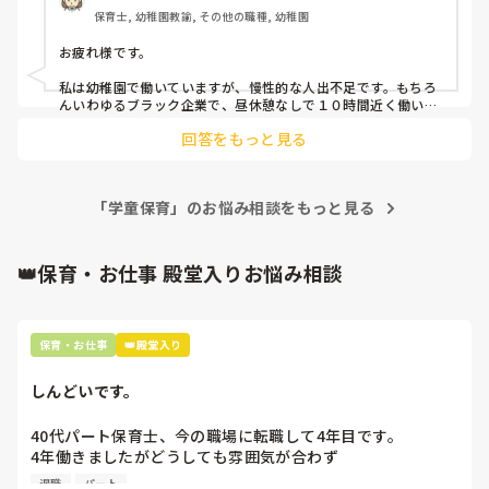
に苦労し、常勤が時間オーバーで働いている現状です。

際に普段とはまた違った一面や成長が垣間見られたりする瞬間
保育士, 幼稚園教諭, その他の職種, 幼稚園
子どもの安全と支援員の心身の健康を守る為に、みなさんは
など、やりがいは常々感じることができていました♡

工夫されている事があれば教えて頂きたいです。

お疲れ様です。

宜しくお願い致します！
幼稚園や保育園とはまた違うフィールドでの新しい発見や面白
さがたくさんあり素敵な経験になりました♡

私は幼稚園で働いていますが、慢性的な人出不足です。もちろ
んいわゆるブラック企業で、昼休憩なしで１０時間近く働いて
少しでも参考になると嬉しいです♪
います。

回答をもっと見る
それが誇り・・・という時代は終わりました。今はコンプライ
アンスに則って働く人も大切にするべきだと私は思います。

「学童保育」のお悩み相談をもっと見る
なので、人出不足だと感じたら人出不足だと経営陣へ伝えてい
ます。心身ともに健康な先生がいてこその子どもたちのための
施設になると思います。
👑保育・お仕事 殿堂入りお悩み相談
保育・お仕事
👑殿堂入り
しんどいです。
40代パート保育士、今の職場に転職して4年目です。

4年働きましたがどうしても雰囲気が合わず

退職しようと思っています。

退職
パート