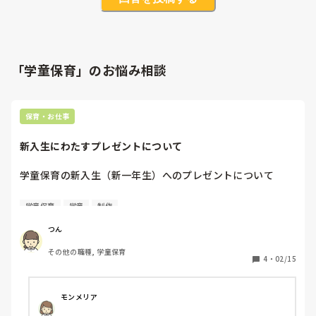
「学童保育」のお悩み相談
保育・お仕事
新入生にわたすプレゼントについて
学童保育の新入生（新一年生）へのプレゼントについて

学童保育で勤めています。

学童保育
学童
制作
毎年新一年生には、在校生でプレゼントを作って渡していま
す。

つん
折り紙だったり、アイロンビーズで作ったものだったりと毎
その他の職種, 学童保育
年異なりますがマンネリ化してきています。

4
・
02/15
何か他に案があれば教えていただきたいです！

（今まで作ったもの）

モンメリア
・飛び出すメッセージカード
