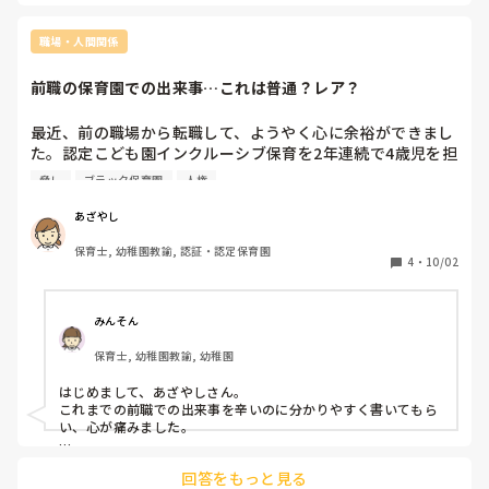
泣かないで下さいー😭🙌
職場・人間関係
前職の保育園での出来事…これは普通？レア？
最近、前の職場から転職して、ようやく心に余裕ができまし
た。認定こども園インクルーシブ保育を2年連続で4歳児を担
当していたものです。

脅し
ブラック保育園
人権
ずっと心の中にモヤモヤがあって、同じ経験をした方がいる
のか知りたくて書きます。

あざやし
保育士, 幼稚園教諭, 認証・認定保育園
前職の保育園でこんなことがありました👇

4
・
10/02
	•	添削や指導を受けるとき、わざわざ職員が集まる場
所に呼び出し叱責し「見せしめ」のような指導

	•	自分の思い通りにならないと、期日にだいぶ余裕が
みんそん
あっても私の仕事を奪い、わざわざ他の先生にお願いして完
保育士, 幼稚園教諭, 幼稚園
成品を目の前で見せ「助かるわー！」と言う一方で、保育中
には作業や遊びの権限を奪い、子どもに触れさせない／関わ
はじめまして、あざやしさん。

れない状況を作る

これまでの前職での出来事を辛いのに分かりやすく書いてもら
	•	毎日私の悪口を言い、それも事実を盛った内容で周
い、心が痛みました。

囲に誤解を与えて味方をつける（ミスがないようダブルチェ
ここまであからさまな方がいるのは10年働いているなかで、レ
ックをしても、当日急に違うと怒鳴られ、ダブルチェック内
回答をもっと見る
アケースではないかと私は感じました。

容ではなく怒鳴った側の意見を周囲に伝えられる）
