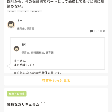
四月から、今の保育園でパートとして勤務してるけど園に馴
染めない。

前勤務してた園は8年続いたのに。。

転職
パート
保育士
うまく動けない。

なんでこんなに馴染めないんだろう。。

すー
保育士, 保育園
先生達はいい人達だと思う。

3
・
1日前
でも、保育士同士ヒソヒソ話す姿もチラホラ見て何か感じ悪
いし、気になる。気にしないようにしてる。

休憩中とか話の輪に入って話す時もあれば、話したくない
るや
時、不慣れからか、人見知りで、喋れない時がある。みんな
保育士, 幼稚園教諭, 保育園
でワイワイ話してすごいなって思う。

すーさん

会社内の働き方改革か、来年から、扶養内は106万だけにな
はじめまして！

るらしい。社保に入るなら週5にしなきゃいけないみた
い。。。今の自分は、まだそんなに働けない。。

まず気になったのが社保の件です。

法律で以下のように決まりました。

回答をもっと見る
子どもはかわいいけど、毎日体痛いし、疲れました。

賃金要件（106万円の壁）の撤廃：2026年10月より、月額8.8
毎朝、仕事いきたくないなーって思ってしまう。

万円以上の賃金要件が撤廃され、週20時間以上等の要件を満た
せば加入対象となります。

保育・お仕事
他の職場を探そうかな。甘えでしょうか？
企業規模要件の段階的撤廃：現行の「従業員数51人以上」の要
件が10年かけて段階的に引き下げられ、2035年10月には実質
独特なカリキュラム＾＾
的に全企業（1人以上）へ拡大されます。
