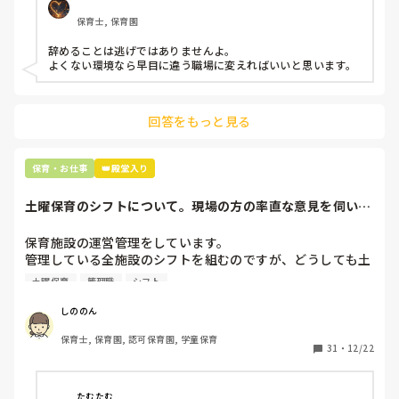
もう何も言わずに

保育士, 保育園
子どもの言いなりになればいいんだね

などいう意見で…

辞めることは逃げではありませんよ。

よくない環境なら早目に違う職場に変えればいいと思います。
上の先生に相談することは難しそうです。

主任は同じ考えですし、園長は不在のことが多いです。

回答をもっと見る
最後の職場にしようと思っていましたが

正直苦しい。

辞めることは逃げ、と、過去辞めた人も何年も言われ続けて
保育・お仕事
👑殿堂入り
土曜保育のシフトについて。現場の方の率直な意見を伺いた
いです。
保育施設の運営管理をしています。

管理している全施設のシフトを組むのですが、どうしても土
曜保育だけは入れる方が少なく、いつも苦労しています。

土曜保育
管理職
シフト
応募の段階では皆、月1〜2回の土曜出勤があることに同意し
て入職しているはずですが、いざ勤務が始まると一日も土曜
しののん
出勤が出来ない方ばかりです。

保育士, 保育園, 認可保育園, 学童保育
31
・
12/22
そこで、

①土曜日の希望休は2日まで、と制限をかける

②毎月、必ず土曜保育に入ることのできる日を1日だけピッ
たむたむ