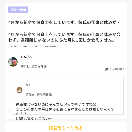
恋愛・結婚
4月から新卒で保育士をしています。彼氏の仕事と休みが合
わず、遠距離じゃ...
4月から新卒で保育士をしています。彼氏の仕事と休みが合
わず、遠距離じゃないのにふた月に1回しか会えません。

代休
彼氏
ブラック保育園
彼氏とは学生時代から1年半付き合っています。

私は保育士のため基本土日休みですが、彼は100%平日休み
まるぴん
です。また、私が土曜出勤の代休で平日休みになっても、彼
保育士, 公立保育園
氏の休みとかぶることはほとんどありません。

5
・
06/07
彼氏、旦那さんと休みが合わない方はどうコミュニケーショ
ンを取っていますか？

ハル
ちなみに彼はブラック企業に勤めているので朝から深夜まで
保育士, 幼稚園教諭
仕事しており、LINEも電話もほとんどできません。

仕事のつらさと連絡の取れないつらさとで毎日泣いています
遠距離じゃないのにそんな状況って辛いですね😭

😭
まるぴんさんの平日休みを彼に合わせることは難しいんです
か？？

LINEも電話もこない…

もう少し頑張って働いてから同棲を考えるのはどうでしょう
回答をもっと見る
か…😌？
