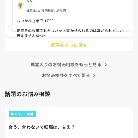
呼ばれて一緒に対策を考えさせられること多数

りん
保育士, 幼稚園教諭, 幼稚園
これだけで30〜40分拘束されて辛いです

おつかれさまです🙇🏻‍♀️

皆さんの園はどうですか?
正直その程度でヒヤリハット書かせられるのは嫌がらせとしか
思えません😭💦

他の先生方も同様のことをされているのでしょうか？

回答をもっと見る
あまりご無理されませんよう…😢
殿堂入りのお悩み相談をもっと見る
お悩み相談をすべて見る
話題のお悩み相談
キャリア・転職
合う、合わないで転職は、甘え？