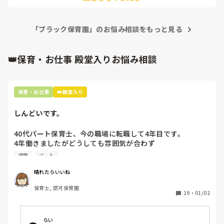
りということも少なくありません。

怒鳴られ続け、うつ病を発症して退職しました。

ので当たり前かなと思います。

一見すると体罰のようにも感じます。

毎日とても辛いです。診断されたわけではありませんが、鬱
今は保育とは全く違う職種に転職し、短時間から少しずつ頑
ペアリーダーではなく、もう少し上司の方に相談することはで
のような症状もあります。早く辞めればいいのに、と思う方
「ブラック保育園」のお悩み相談をもっと見る
張っています。

きますか？

もいらっしゃると思うのですが、始まって1ヶ月、折角担任
退職する前に、なぜそうなったのかきちんと話すことも次に繋
同じような経験をした方はいますか？

がると思います。

なのにも関わらず辞めても良いのでしょうか？また気持ちと
これは保育業界ではよくあることなのでしょうか、それとも
自分の情緒が安定してこそ、仕事ができると思うので、まずは
👑保育・お仕事 殿堂入りお悩み相談
しては明日にでも辞めたいのですが、伝えてからいつ頃退職
レアケースでしょうか？

出来るのでしょうか？
保育・お仕事
👑殿堂入り
しんどいです。
40代パート保育士、今の職場に転職して4年目です。

4年働きましたがどうしても雰囲気が合わず

退職しようと思っています。

退職
パート
周りの職員は、勤続10年以上から何十年という先生がほとん
晴れたらいいね
どです。

保育士, 認可保育園
保護者子どもの愚痴悪口が多く、

19
・
01/02
子どもの前でも

今で言う不適切保育も　

仕方ないよね

らい