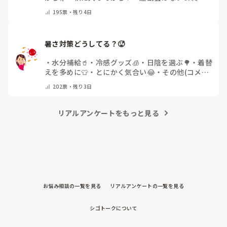
った✨
・
その他(コメントで教えてください)
195
票・
残り4日
暑さ対策どうしてる？🥵
・
水分補給🥤
・
冷感グッズ🧊
・
日陰を選ぶ🌳
・
着替
えを多めに👕
・
とにかく気合い😂
・
その他(コメン
トで教えてください)
202
票・
残り3日
リアルアンケートをもっと見る
お悩み相談の一覧を見る
リアルアンケートの一覧を見る
シゴトークについて