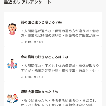
最近のリアルアンケート
前の園と違うと感じる？🏡
・
人間関係が違う🤝
・
保育の進め方が違う👶
・
働き
方・残業など時間の違い⏰
・
保護者の雰囲気が違う
💬
・
給料が違う
・
転職経験なし
・
その他(コメント
131
票・
残り6日
で教えてください)
今の職場の好きなところは？🤝 
・
人間関係🤝
・
子ども主体の保育👶
・
有休が取りや
すい🌿
・
残業が少ない⏰
・
福利厚生・待遇✨
・
その
他(コメントで教えてください)
172
票・
残り5日
運動会準備始まった？🏃
・
もう始まった🏃
・
そろそろ始まる😊
・
まだこれ
から🌿
・
秋に入ってから🍁
・
運動会はないor終わ