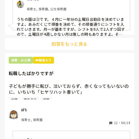
クアップしてもらう

保育士, 保育園, 公立保育園
③仮シフトが出た時、土曜出勤が難しければ自身で代わりの
人を交渉して見つけてもらう

うちの園は③です。４月に一年分の土曜日出勤日を決めていま
すよ。あみだくじで順番を決めて、その順番通りにシフトを入
上記のいずれかの対策を取り入れることを考えています。

れていきます。月一が基本ですが、シフトを9人で2人ずつ回す
ので、土曜日が4週しかない月は無しの時もありますよ。その
土曜日が出られない人は、同じシフト時間の人と自分で交代し
是非、現場の方の意見をお聞かせください。
回答をもっと見る
て貰い、主任に報告してます。
保育・お仕事
👑殿堂入り
転職したばかりですが
子どもが勝手に転び、泣いておらず、赤くなってもいないの
に、いちいち「ヒヤリハット書いて」

と書かされ

休憩
園長先生
退職
休憩時間に書くしかなく、辛いです

（そう言う本人は書かない）

ぽち
保育士, 保育園
しかも、上司に↑この内容でも

22
・
04/18
「どうしたらなくせるか」

ちゃんと考えて対策を練って書き込むようにと。
