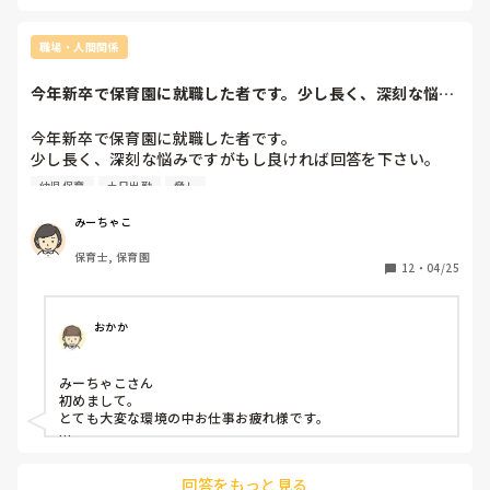
その人は、誰かを自分より下に見たりけなしたりしないと、自
	•	休憩中や作業中、他の職員同士は楽しそうに話して
分を保てない人なのでしょうね。

いるのに、私には投げ捨てるような言葉を吐く（周囲には愛
職場・人間関係
想を振りまきつつ、小声で「お前はそっちやっとけよ」とい
まずは辞められて良かったです。辛い経験からいまは少しずつ
った発言）

頑張られているということで、保育から離れてしまって残念で
今年新卒で保育園に就職した者です。少し長く、深刻な悩み
すが、またスタートできたのですね(^^)

・	入社前オリエンテーションでは、	外見についても言
ですがもし良けれ...
われることがあった（例：「太っていても良い事ない」「痩
その方の特徴は誰も知らなかったのですかね？

今年新卒で保育園に就職した者です。

せるためにお腹にサランラップを巻きなさい」といった発
もし、誰もその状況を知らないのであればされたことを、私な
少し長く、深刻な悩みですがもし良ければ回答を下さい。

言）

ら毎日メモして書き留めるたり、一字一句言ったことを頑張っ
てメモして(時間まで笑)文句を言われたらこう言ってましたと
幼児保育
土日出勤
脅し
昨年1年間、今の保育園で2歳児クラスのアルバイトをしてい
伝えたりして微力ながら戦います…笑

その他、子供に対しても👇

この人は毎回メモするんだなっていうイメージを植え付けます
て楽しかったためそのまま就職しました。今は4歳児担任で
・子どもに対して「恥ずかしくないの？」「耳ついてない
みーちゃこ
かね…

す。

の？」と否定的・威圧的に個人を責めたり、羞恥心を刺激す
保育士, 保育園
正社員になって、環境が大きく変わりました。まず、新卒関
る発言で不安や恐怖を与える

12
・
04/25
ただこういう人ばかりいる保育業界ではなく、良い先生もたく
係なく残業がある点。4月から毎日朝7時半〜20時まで保育
	•	1歳児に対し「○○ちゃんは食べて偉いけど、○○く
さんいるので、いつか巡り会えるといいなあと思います。長々
園にいます。(基本8:15〜16:15です)

と失礼しました。
んは全然食べないね」と比較し、無理に口に食事を押し込む
しかし4月の給料明細を確認したところ残業手当は全く出て
ような場面が複数回あった。

おかか
おらず、毎日3時間以上サービス残業をしています。

・当然のように腕を引っ張る行為、感情をぶつけるような関
また、ペアのリーダー保育士からミスをするとあからさまに
わりで、子供が脅える/固まる/泣く姿が毎日(保護者等から通
みーちゃこさん

冷たくされ、コミュニケーションが足りていないと毎日言わ
報が来たとて改善無し)

初めまして。

れる日々です。何か私が上手く出来ても褒めることは全くあ
etc.....他にもあげようと思えば沢山あります。

とても大変な環境の中お仕事お疲れ様です。

りません。更にこれは新人の仕事、と面倒なことは全て任さ
れます。

きっと今は気持ち的にマイナスなのでマイナスなところばかり
保育方針もとても厳しく、叩いたり、立たせたり、怒鳴った
が目についてしまうかと思います。

ふたり担任だったため、逃げることができず、毎日のように
回答をもっと見る
それは、働きすぎだったりオンオフがないと余裕も生まれない