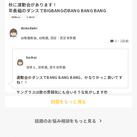
秋に運動会があります！

年長組のダンスでBIGBANGのBANG BANG BANG

踊ります！

運動会
5歳児
バンダナを振ったりしようかなと思ってます。

dokudami
幼稚園教諭, 幼稚園, 認証・認定保育園
1
・
1日前
hoihoi
保育士, 保育園, 認可保育園
運動会のダンスでBANG BANG BANG、かなりかっこ良いです
ね！！

サングラスは歌の雰囲気にも合いそうな気がします😎
回答をもっと見る
話題のお悩み相談をもっと見る