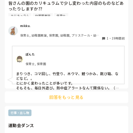
従業員数がこの条件より少ない法人？でしょうか？

皆さんの園のカリキュラムで少し変わった内容のものなどあ
ったりしますか⁇

合う合わないは誰にでもあるし、それを早い段階で見極めるこ
とも必要だと思っています。

カリキュラム
幼稚園教諭
保育士
うちの園では、茶道・パソコン・読書会・お茶会（年長女児
ただ分析だけはして欲しいなと思います。

何が合わなかったのか。

のみ）・乾布摩擦（年中組以上児が体育の時間に体操服の上
mikku.
次に同じことにならないためにちょっと考えてみると良いかも
から行っています）があります。

です😊
保育士, 幼稚園教諭, 保育園, 幼稚園, プリスクール・幼児
1
・
19時間前
教室
ユニークだったり少し独特なものなどがあれば知りたいです
♪
ぽんた
保育士, 保育園
まりつき、コマ回し、竹登り、木ウマ、鯉つかみ、跳び箱、な
どなど。。

とにかく変わったことが多いです。

そもそも、毎日外遊び。熱中症アラートなんて関係ない。（日
陰作りや、水撒きなどで工夫はしていますが。。）
回答をもっと見る
行事・出し物
運動会ダンス