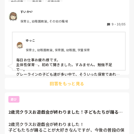
自由保育
一斉保育
保育内容
転職で園見学に伺うと「一斉保育は古いんですよね～」「主
体性保育素敵でしょう？のびのびと過ごせています」と説明
すいか🍉
される事が多いです。

保育士, 幼稚園教諭, その他の職場
実際にインスタやTwitterでも主体性保育と謳われる文面や
9
・
10/05
内容の投稿も増えていますが、本当の意味での主体性保育が
出来ている園はどのくらいなのでしょうか？

ゆっこ
私自身はずっと一斉保育をしていたので、いただきますやご
保育士, 幼稚園教諭, 保育園, 幼稚園, 学童保育
ちそうさま、さようならの挨拶がバラバラ、戸外遊びと室内
遊び選べる、制作活動はやりたくなかったらやらなくてもい
毎日お仕事お疲れ様です。

い、給食も食べたくなったら来てね　といったツイートやイ
主体性保育…。初めて聞きました。すみません。勉強不足
ンスタの内容を見ていると主体性保育と好き勝手し放題の線
で…。

引きが難しいなと思いますし、やはり、小学校に上がると嫌
グレーラインの子ども達が多い中で、そういった保育であれ
ば、子どもも負担なく過ごせ、保育士も楽だろうなぁという印
でも一斉に集団行動をしなくてはいけない場面がほとんどで
回答をもっと見る
象です。

す。今まではよしとしていたやり方を急に違う！ダメ！とな
ですが、そのなかでも一応一緒にする活動は、あって欲しいで
った時に子どもたちは上手く切り替えられるのでしょうか？

す。

でないと小学校にいって、今まで強制されなかったことを急に
遊び
自分の経験した園では、朝の会･給食･設定保育･帰りの会等
しましょうと言われても、対応できるのか疑問なので…。

は一斉保育でした。戸外遊びや室内遊びは一斉に外に出たり
一斉保育と主体性保育バランスの取れた活動が理想ですよね。

2歳児クラスお遊戯会が終わりました！子どもたちが踊るこ
私だったら、そのバランス的に疑問を感じる園には、就職しな
室内に入ったりはしますが、遊ぶ玩具や遊具は自分で選んだ
とが大好きなんで...
いし、子どもを預けることはしませんかね。
り、好きな集団遊びを自分達で考えて遊んだりしていまし
2歳児クラスお遊戯会が終わりました！

た。→これは主体性保育？

子どもたちが踊ることが大好きなんですが、今後の普段の保