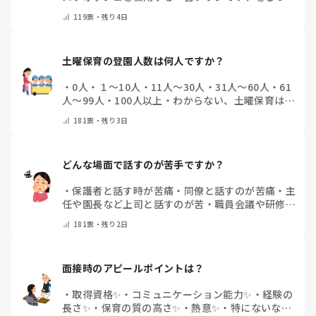
りする
・
フリスクをかじる
・
気にしたことない
・
そ
119
票・
残り4日
の他(コメントで教えて下さい)
土曜保育の登園人数は何人ですか？
・
0人
・
１～10人
・
11人～30人
・
31人～60人
・
61
人～99人
・
100人以上
・
わからない、土曜保育はな
い
・
その他(コメントで教えて下さい)
181
票・
残り3日
どんな場面で話すのが苦手ですか？
・
保護者と話す時が苦痛
・
同僚と話すのが苦痛
・
主
任や園長など上司と話すのが苦
・
職員会議や研修場
面で話すのが苦
・
話すことは苦痛じゃない♡
・
その
181
票・
残り2日
他(コメントで教えてください)
面接時のアピールポイントは？
・
取得資格✨
・
コミュニケーション能力✨
・
経験の
長さ✨
・
保育の質の高さ✨
・
熱意✨
・
特にないな
・