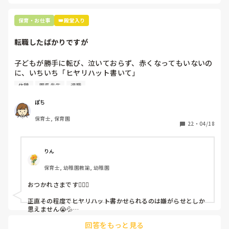
保育・お仕事
👑殿堂入り
転職したばかりですが
子どもが勝手に転び、泣いておらず、赤くなってもいないの
に、いちいち「ヒヤリハット書いて」

と書かされ

休憩
園長先生
退職
休憩時間に書くしかなく、辛いです

（そう言う本人は書かない）

ぽち
保育士, 保育園
しかも、上司に↑この内容でも

22
・
04/18
「どうしたらなくせるか」

ちゃんと考えて対策を練って書き込むようにと。

呼ばれて一緒に対策を考えさせられること多数

りん
保育士, 幼稚園教諭, 幼稚園
これだけで30〜40分拘束されて辛いです

おつかれさまです🙇🏻‍♀️

皆さんの園はどうですか?
正直その程度でヒヤリハット書かせられるのは嫌がらせとしか
思えません😭💦

他の先生方も同様のことをされているのでしょうか？

回答をもっと見る