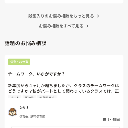
あまりご無理されませんよう…😢
殿堂入りのお悩み相談をもっと見る
お悩み相談をすべて見る
話題のお悩み相談
保育・お仕事
チームワーク、いかがですか？
新年度から４ヶ月が経ちましたが、クラスのチームワークは
どうですか？私がパートとして関わっているクラスでは、正
社員の連携が取れておらずギクシャクしています。ボス的な
パート
正社員
幼稚園教諭
保育士が仕切っていて、他に組んでいる職員の出る幕がない
という形です。もう少しチーム保育が出来たら肩の力が抜け
なのは
て楽なんじゃないかなぁと思います。

保育士, 認可保育園
2
・
4日前
皆さんのクラスはいかがですか？