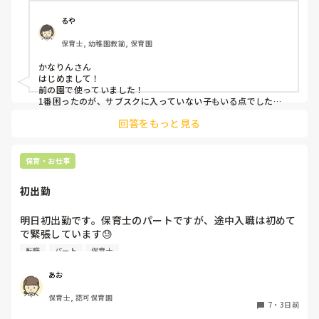
るや
保育士, 幼稚園教諭, 保育園
かなりんさん

はじめまして！

前の園で使っていました！

1番困ったのが、サブスクに入っていない子もいる点でした。
強制は出来ないため(収入の問題やオムツ外れそうな子とかもい
回答をもっと見る
るので)この子はサブスク、この子はロッカーから持ってく
る、、、など入り乱れる点でした。

メリットはオムツ忘れがないことと、名前の記載漏れで誰のも
保育・お仕事
初出勤
明日初出勤です。保育士のパートですが、途中入職は初めて
で緊張しています😓

子どもの前で自己紹介とかあったりするんでしょうか？？ど
転職
パート
保育士
きどきして明日が不安です😭
あお
保育士, 認可保育園
7
・
3日前