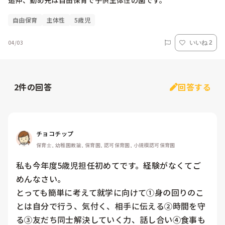
追伸、勤め先は自由保育で子供主体性の園です。
自由保育
主体性
5歳児
04/03
いいね 2
2
件の回答
回答する
チョコチップ
保育士, 幼稚園教諭, 保育園, 認可保育園, 小規模認可保育園
私も今年度5歳児担任初めてです。経験がなくてご
めんなさい。

とっても簡単に考えて就学に向けて①身の回りのこ
とは自分で行う、気付く、相手に伝える②時間を守
る③友だち同士解決していく力、話し合い④食事も