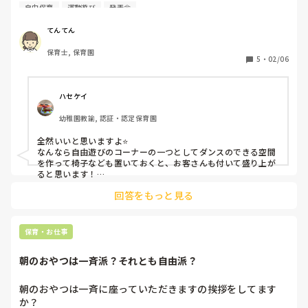
育で簡単なダンスを組み込んでもいいと思いますか？一斉活
自由保育
運動遊び
発表会
動ではなく、自由保育の時間帯です。
てんてん
保育士, 保育園
5
・
02/06
ハセケイ
幼稚園教諭, 認証・認定保育園
全然いいと思いますよ⭐️

なんなら自由遊びのコーナーの一つとしてダンスのできる空間
を作って椅子なども置いておくと、お客さんも付いて盛り上が
ると思います！

振りも自由に思うがままに2歳さんらしくて楽しそうです♪
回答をもっと見る
保育・お仕事
朝のおやつは一斉派？それとも自由派？
朝のおやつは一斉に座っていただきますの挨拶をしてます
か？
