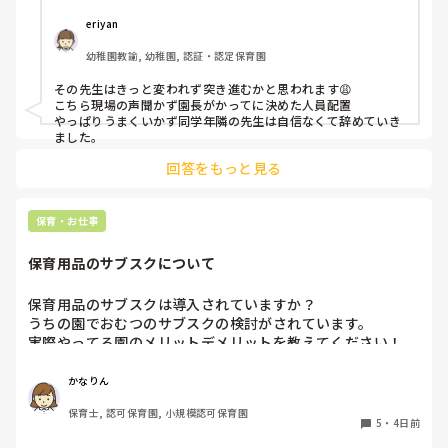
eriyan
幼稚園教諭, 幼稚園, 認証・認定保育園
その先生はきっと変われず突き進むかと思われます😩

こちら現場の声聞かず園長がかってに決めた人員配置

やっぱりうまくいかず同学年隣の先生は自信なくて辞めていき
ました。
回答をもっと見る
保育・お仕事
保育用品のサブスクについて
保育用品のサブスクは導入されていますか？

うちの園でおむつのサブスクの検討がされています。

実際やってる園のメリットデメリットを教えてください！

またおむつ以外のサブスク何かされてるところがあれば教え
かなりん
保育士, 認可保育園, 小規模認可保育園
5
・
4日前