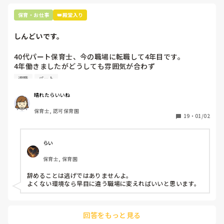
保育・お仕事
👑殿堂入り
しんどいです。
40代パート保育士、今の職場に転職して4年目です。

4年働きましたがどうしても雰囲気が合わず

退職しようと思っています。

退職
パート
周りの職員は、勤続10年以上から何十年という先生がほとん
晴れたらいいね
どです。

保育士, 認可保育園
保護者子どもの愚痴悪口が多く、

19
・
01/02
子どもの前でも

今で言う不適切保育も　

仕方ないよね

らい
もう何も言わずに

保育士, 保育園
子どもの言いなりになればいいんだね

などいう意見で…

辞めることは逃げではありませんよ。

よくない環境なら早目に違う職場に変えればいいと思います。
上の先生に相談することは難しそうです。

主任は同じ考えですし、園長は不在のことが多いです。

回答をもっと見る
最後の職場にしようと思っていましたが
