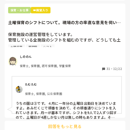
正直苦しい。

辞めることは逃げ、と、過去辞めた人も何年も言われ続けて
保育・お仕事
👑殿堂入り
土曜保育のシフトについて。現場の方の率直な意見を伺いた
いです。
保育施設の運営管理をしています。

管理している全施設のシフトを組むのですが、どうしても土
曜保育だけは入れる方が少なく、いつも苦労しています。

土曜保育
管理職
シフト
応募の段階では皆、月1〜2回の土曜出勤があることに同意し
て入職しているはずですが、いざ勤務が始まると一日も土曜
しののん
出勤が出来ない方ばかりです。

保育士, 保育園, 認可保育園, 学童保育
31
・
12/22
そこで、

①土曜日の希望休は2日まで、と制限をかける

②毎月、必ず土曜保育に入ることのできる日を1日だけピッ
たむたむ
クアップしてもらう

保育士, 保育園, 公立保育園
③仮シフトが出た時、土曜出勤が難しければ自身で代わりの
人を交渉して見つけてもらう

うちの園は③です。４月に一年分の土曜日出勤日を決めていま
すよ。あみだくじで順番を決めて、その順番通りにシフトを入
上記のいずれかの対策を取り入れることを考えています。

れていきます。月一が基本ですが、シフトを9人で2人ずつ回す
ので、土曜日が4週しかない月は無しの時もありますよ。その
土曜日が出られない人は、同じシフト時間の人と自分で交代し
是非、現場の方の意見をお聞かせください。
回答をもっと見る
て貰い、主任に報告してます。