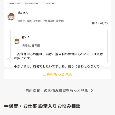
飲みたい子から自由に飲みにくるスタイルですか？

自由保育
担当制保育
一斉保育
私は見通しを持つために、また自由遊びの時間を充実させた
ぽんかん
い気持ち、一斉保育に懸念があることから後者派です。

保育士, 認可保育園, 小規模認可保育園
前者の場合一斉にだと待ち時間ができてしまうと思います。
5
・
02/03
手遊びや読み聞かせをしたらそれは待ち時間ではないという
見解もあるとは思いますが…。

ぽんた
みなさんはどちら派ですか？
保育士, 保育園
一斉保育中心の園は、前者、担当制の保育中心のところは後者
が多いです。

小さい頃は、前者でしたいですよね。周りに合わせるなんて、
まだ難しいし、自分で思う存分遊んで、満足したり、お腹が空
回答をもっと見る
いたら食べに来たりして欲しいなと思います。

ただ、日本の小学校は前者なので、以上児では前者にして、待
つことを学習しないといけないなと、思います。

「自由保育」のお悩み相談をもっと見る
日本の小学校のやり方を変えて欲しいですが。。。
👑保育・お仕事 殿堂入りお悩み相談