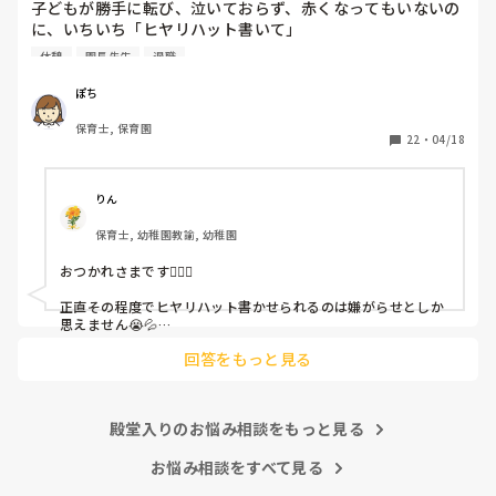
子どもが勝手に転び、泣いておらず、赤くなってもいないの
に、いちいち「ヒヤリハット書いて」

と書かされ

休憩
園長先生
退職
休憩時間に書くしかなく、辛いです

（そう言う本人は書かない）

ぽち
保育士, 保育園
しかも、上司に↑この内容でも

22
・
04/18
「どうしたらなくせるか」

ちゃんと考えて対策を練って書き込むようにと。

呼ばれて一緒に対策を考えさせられること多数

りん
保育士, 幼稚園教諭, 幼稚園
これだけで30〜40分拘束されて辛いです

おつかれさまです🙇🏻‍♀️

皆さんの園はどうですか?
正直その程度でヒヤリハット書かせられるのは嫌がらせとしか
思えません😭💦

他の先生方も同様のことをされているのでしょうか？

回答をもっと見る
あまりご無理されませんよう…😢
殿堂入りのお悩み相談をもっと見る
お悩み相談をすべて見る