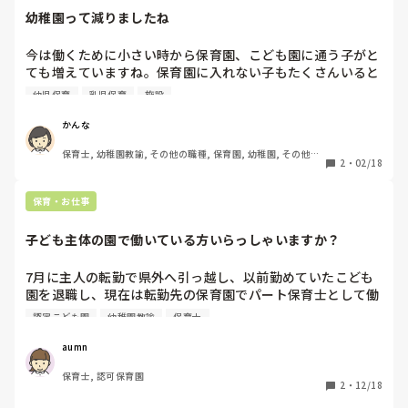
幼稚園って減りましたね
今は働くために小さい時から保育園、こども園に通う子がと
ても増えていますね。保育園に入れない子もたくさんいると
聞きます。

幼児保育
乳児保育
施設
一方幼稚園に通う子どもは人数が減っています…幼稚園がこ
れからも続いていくためにはどうしたらいいと思いますか？

かんな
早朝や夕方までの預かり、毎日給食などなんでも思ったこと
保育士, 幼稚園教諭, その他の職種, 保育園, 幼稚園, その他の
を教えてください。
2
・
02/18
職場
保育・お仕事
子ども主体の園で働いている方いらっしゃいますか？
7月に主人の転勤で県外へ引っ越し、以前勤めていたこども
園を退職し、現在は転勤先の保育園でパート保育士として働
いています。

認定こども園
幼稚園教諭
保育士
前職の園は、子ども主体の保育を大切にし、子どもの人権を
aumn
尊重することを基本としていました。未満児は育児担当制で
保育士, 認可保育園
愛着形成を重視し、園全体が落ち着いた雰囲気の中で、一人
2
・
12/18
ひとりの子どもに合わせた丁寧な関わりや遊びを行っていま