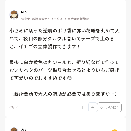
Rin
保育士, 放課後等デイサービス, 児童発達支援施設
小さめに切った透明のポリ袋に赤い花紙を丸めて入
れて、袋口の部分クルクル巻いてテープで止める
と、イチゴの立体製作できます！

最後に白か黄色の丸シールと、折り紙などで作って
おいたヘタのパーツ貼り合わせるとよりいちご感出
て可愛いのでおすすめです😊

（要所要所で大人の補助が必要ではありますが…）
03/10
いいね 1
みぃ