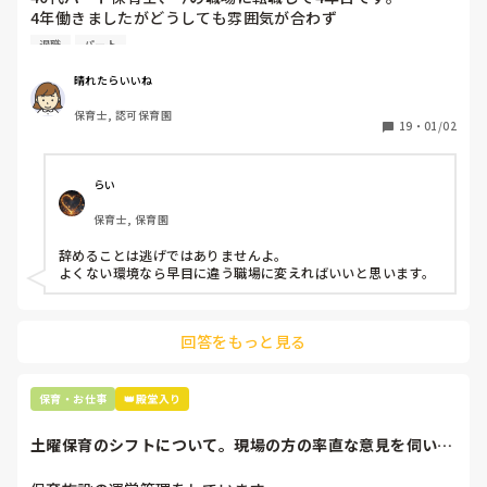
4年働きましたがどうしても雰囲気が合わず

皆さんの園では、保育の進め方や園の雰囲気はどのような感
退職しようと思っています。

じでしょうか？

退職
パート
今の職場の状況は、よくある保育現場なのでしょうか。ご意
周りの職員は、勤続10年以上から何十年という先生がほとん
見を聞かせていただけると嬉しいです。
晴れたらいいね
どです。

保育士, 認可保育園
保護者子どもの愚痴悪口が多く、

19
・
01/02
子どもの前でも

今で言う不適切保育も　

仕方ないよね

らい
もう何も言わずに

保育士, 保育園
子どもの言いなりになればいいんだね

などいう意見で…

辞めることは逃げではありませんよ。

よくない環境なら早目に違う職場に変えればいいと思います。
上の先生に相談することは難しそうです。

主任は同じ考えですし、園長は不在のことが多いです。

回答をもっと見る
最後の職場にしようと思っていましたが

正直苦しい。

辞めることは逃げ、と、過去辞めた人も何年も言われ続けて
保育・お仕事
👑殿堂入り
土曜保育のシフトについて。現場の方の率直な意見を伺いた
いです。