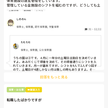
保育施設の運営管理をしています。

管理している全施設のシフトを組むのですが、どうしても土
曜保育だけは入れる方が少なく、いつも苦労しています。

土曜保育
管理職
シフト
応募の段階では皆、月1〜2回の土曜出勤があることに同意し
て入職しているはずですが、いざ勤務が始まると一日も土曜
しののん
出勤が出来ない方ばかりです。

保育士, 保育園, 認可保育園, 学童保育
31
・
12/22
そこで、

①土曜日の希望休は2日まで、と制限をかける

②毎月、必ず土曜保育に入ることのできる日を1日だけピッ
たむたむ
クアップしてもらう

保育士, 保育園, 公立保育園
③仮シフトが出た時、土曜出勤が難しければ自身で代わりの
人を交渉して見つけてもらう

うちの園は③です。４月に一年分の土曜日出勤日を決めていま
すよ。あみだくじで順番を決めて、その順番通りにシフトを入
上記のいずれかの対策を取り入れることを考えています。

れていきます。月一が基本ですが、シフトを9人で2人ずつ回す
ので、土曜日が4週しかない月は無しの時もありますよ。その
土曜日が出られない人は、同じシフト時間の人と自分で交代し
是非、現場の方の意見をお聞かせください。
回答をもっと見る
て貰い、主任に報告してます。
保育・お仕事
👑殿堂入り
転職したばかりですが