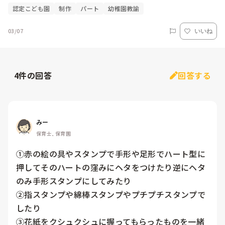
認定こども園
制作
パート
幼稚園教諭
03/07
いいね
4
件の回答
回答する
みー
保育士, 保育園
①赤の絵の具やスタンプで手形や足形でハート型に
押してそのハートの窪みにヘタをつけたり逆にヘタ
のみ手形スタンプにしてみたり

②指スタンプや綿棒スタンプやプチプチスタンプで
したり

③花紙をクシュクシュに握ってもらったものを一緒