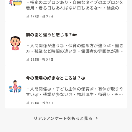
・
指定のエプロンあり
・
自由なタイプのエプロンを
着用
・
着る日もあればない日もあるな～
・
給食のと
きだけだけ
・
ほとんど着ないよ
・
その他(コメント
172
票・
残り5日
で教えてください)
前の園と違うと感じる？🏡
・
人間関係が違う🤝
・
保育の進め方が違う👶
・
働き
方・残業など時間の違い⏰
・
保護者の雰囲気が違う
💬
・
給料が違う
・
転職経験なし
・
その他(コメント
185
票・
残り4日
で教えてください)
今の職場の好きなところは？🤝 
・
人間関係🤝
・
子ども主体の保育👶
・
有休が取りや
すい🌿
・
残業が少ない⏰
・
福利厚生・待遇✨
・
その
他(コメントで教えてください)
191
票・
残り3日
リアルアンケートをもっと見る