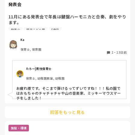
発表会
11月にある発表会で年長は鍵盤ハーモニカと合奏、劇をやり
ます。

鍵盤ハーモニカは年長になった4月から始まり、キラキラ星
発表会
認定こども園
5歳児
とかえるの歌、とんとんとんとんひげじいさんは弾けるよう
になりました。

Ka
発表会でオススメの曲ありますか？？

保育士, 保育園
鍵盤ハーモニカは二重奏にしようか迷っています！
2
・
13日前
たろー|男性保育士
保育士, 幼稚園教諭, 幼稚園
お疲れ様です。そこまで弾けるってずいですね！！！私の園で
はおもちゃのチャチャチャや山の音楽家、ミッキーマウスマー
チをしました！
回答をもっと見る
施設・環境