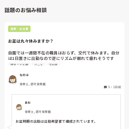
話題のお悩み相談
保育・お仕事
お盆は丸々休みますか？
自園では一週間不在の職員はおらず、交代で休みます。自分
は1日置きに出勤なので逆にリズムが崩れて疲れそうです
(^^;)

認定こども園
パート
正社員
皆さんの園はいかがですか？
なのは
保育士, 認可保育園
5
・
1日前
あお
保育士, 認可保育園
お盆時期の出勤は出勤希望者で構成されています。
