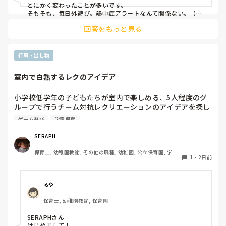
とにかく変わったことが多いです。

そもそも、毎日外遊び。熱中症アラートなんて関係ない。（日
陰作りや、水撒きなどで工夫はしていますが。。）
回答をもっと見る
行事・出し物
室内で白熱するレクのアイデア
小学校低学年の子どもたちが室内で楽しめる、5人程度のグ
ループで行うチーム対抗レクリエーションのアイデアを探し
ています。今回は夏休みの特別イベントとして実施するた
ゲーム遊び
学童保育
め、普段の遊びよりも少し特別感があり、みんなで熱狂でき
るものを探しています。現場の準備に手間がかかりすぎず、
SERAPH
子どもたちが夢中になれるおすすめのゲームがあればぜひ教
保育士, 幼稚園教諭, その他の職種, 幼稚園, 公立保育園, 学童
えてください。
1
・
2日前
保育
るや
保育士, 幼稚園教諭, 保育園
SERAPHさん

はじめまして！
