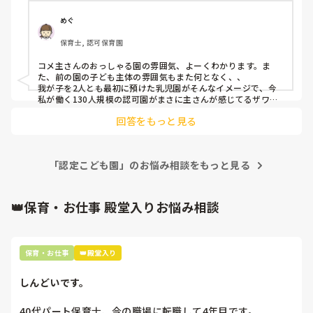
した。

子どもはのびのび自由に好きな遊びを選択して毎日遊んでお
めぐ
り、室内では落ち着いて遊ぶ、外では元気に遊ぶ、とメリハ
保育士, 認可保育園
リもありました。

コメ主さんのおっしゃる園の雰囲気、よーくわかります。ま
現在の園も「子ども主体」を方針として掲げていますが、実
た、前の園の子ども主体の雰囲気もまた何となく、、

際にはほぼ一斉保育で、自由というより放任に近い印象を受
我が子を2人とも最初に預けた乳児園がそんなイメージで、今
けています。子どもたちは常にわちゃわちゃしていて話を聞
私が働く130人規模の認可園がまさに主さんが感じてるザワザ
ワした保育の園というところです😅

くのが難しく、落ち着きや規律があまり感じられないので、
回答をもっと見る
我が子を預けた乳児園はとても家庭的で大規模園には無い良さ
先生達は常に大きな声で声かけや注意をする、怒鳴る、言う
がある！と思っていましたが、保護者目線だからというのもあ
こと聞かない（食事が遅い）から他のクラスに連れていく、
ると思いますし幼児になったら少人数過ぎて物足りないかな、
などなど、当たり前な感じで

と思い幼児になるタイミングで転園でした。

勤務初日からその雰囲気に正直驚きました。

「認定こども園」のお悩み相談をもっと見る
年齢と人数に左右されるのかなぁとは思いますが、大規模園の
乳児だとこれまた違いますよね😅💦
また、子どもの人数に対して玩具が少なかったり、職員間で
👑保育・お仕事 殿堂入りお悩み相談
保育観や対応が統一されていなかったりと、保育環境にも戸
惑いがあります。落ち着かない雰囲気の中で働くことに、最
近は疲れを感じています。また子ども達も可哀想に思えてき
て‥

保育・お仕事
👑殿堂入り
以前の園のような保育が自分には合っていると感じる一方
しんどいです。
で、あの園の保育が少し特殊だったのか、それとも今の園の
ような形が一般的なのか分からず悩んでいます。

40代パート保育士、今の職場に転職して4年目です。
