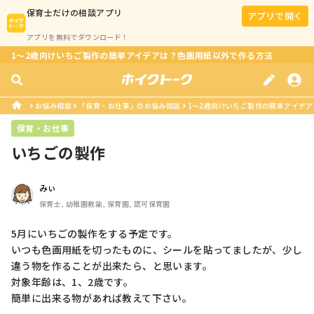
保育士
だけの相談アプリ
アプリで開く
アプリを無料でダウンロード！
1～2歳向けいちご製作の簡単アイデアは？色画用紙以外で作る方法
お悩み相談
「保育・お仕事」のお悩み相談
1～2歳向けいちご製作の簡単アイデ
保育・お仕事
いちごの製作
みぃ
保育士, 幼稚園教諭, 保育園, 認可保育園
5月にいちごの製作をする予定です。

いつも色画用紙を切ったものに、シールを貼ってましたが、少し
違う物を作ることが出来たら、と思います。

対象年齢は、1、2歳です。

簡単に出来る物があれば教えて下さい。