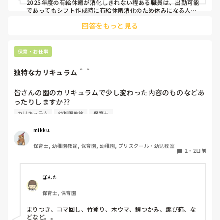
2025年度の有給休暇が消化しきれない程ある職員は、出勤可能
であってもシフト作成時に有給休暇消化のため休みになる人が
多いです。

回答をもっと見る
短時間パートの人も基本お休みです。
保育・お仕事
独特なカリキュラム＾＾
皆さんの園のカリキュラムで少し変わった内容のものなどあ
ったりしますか⁇

カリキュラム
幼稚園教諭
保育士
うちの園では、茶道・パソコン・読書会・お茶会（年長女児
のみ）・乾布摩擦（年中組以上児が体育の時間に体操服の上
mikku.
から行っています）があります。

保育士, 幼稚園教諭, 保育園, 幼稚園, プリスクール・幼児教室
2
・
2日前
ユニークだったり少し独特なものなどがあれば知りたいです
♪
ぽんた
保育士, 保育園
まりつき、コマ回し、竹登り、木ウマ、鯉つかみ、跳び箱、な
どなど。。
