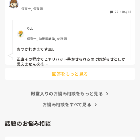
保育士, 保育園
しかも、上司に↑この内容でも

22
・
04/18
「どうしたらなくせるか」

ちゃんと考えて対策を練って書き込むようにと。

呼ばれて一緒に対策を考えさせられること多数

りん
保育士, 幼稚園教諭, 幼稚園
これだけで30〜40分拘束されて辛いです

おつかれさまです🙇🏻‍♀️

皆さんの園はどうですか?
正直その程度でヒヤリハット書かせられるのは嫌がらせとしか
思えません😭💦

他の先生方も同様のことをされているのでしょうか？

回答をもっと見る
あまりご無理されませんよう…😢
殿堂入りのお悩み相談をもっと見る
お悩み相談をすべて見る
話題のお悩み相談