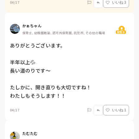
04/17
いいね 3
かぁちゃん
質問主
保育士, 幼稚園教諭, 認可外保育園, 託児所, その他の職場
ありがとうございます。

半年以上💦

長い道のりです〜

たしかに、開き直りも大切ですね！

わたしもそうします！！
04/17
いいね 1
たむたむ