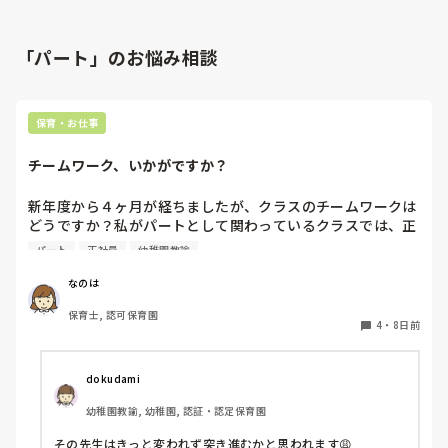
「パート」のお悩み相談
保育・お仕事
チームワーク、いかがですか？
新年度から４ヶ月が経ちましたが、クラスのチームワークは
どうですか？私がパートとして関わっているクラスでは、正
社員の連携が取れておらずギクシャクしています。ボス的な
パート
正社員
幼稚園教諭
保育士が仕切っていて、他に組んでいる職員の出る幕がない
という形です。もう少しチーム保育が出来たら肩の力が抜け
なのは
て楽なんじゃないかなぁと思います。

保育士, 認可保育園
4
・
8日前
皆さんのクラスはいかがですか？
dokudami
幼稚園教諭, 幼稚園, 認証・認定保育園
その先生はきっと変われず突き進むかと思われます😩
