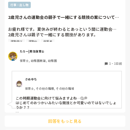
行事・出し物
2歳児さんの運動会の親子で一緒にする競技の案についてあ
りったけ教えてほ...
お疲れ様です。夏休みが終わるとあっという間に運動会…

2歳児さんは親子で一緒にする競技があります。

先生方、何か親子で一緒に協力して楽しめる可愛い競技はあ
運動遊び
運動会
保護者
りますか？自分的には踊りとかではなくスタートとゴールが
あるものが良いです。また、ルールや手順も一緒に教えてい
たろー|男性保育士
ただきたいです。どうか力を貸してください。よろしくお願
保育士, 幼稚園教諭, 幼稚園
いします。
1
・
1日前
さめゆち
保育士, その他の職種, その他の職場
この時期運動会に向けて悩みますよね…🤔💭

はじめてのおつかいみたいな競技とか可愛いのではないでしょ
うか？？

回答をもっと見る
スタートしたら親子で一緒に進み、途中に置いてある好きな食
べ物や果物などのカード・玩具を1つ選んで拾い、親子でゴー