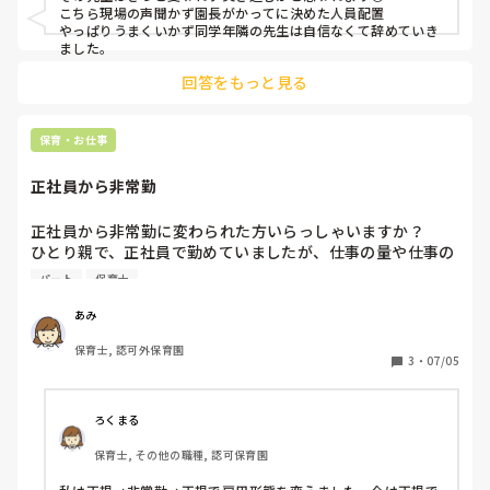
こちら現場の声聞かず園長がかってに決めた人員配置

やっぱりうまくいかず同学年隣の先生は自信なくて辞めていき
ました。
回答をもっと見る
保育・お仕事
正社員から非常勤
正社員から非常勤に変わられた方いらっしゃいますか？

ひとり親で、正社員で勤めていましたが、仕事の量や仕事の
重さに耐えれなくなりました。家での持ち帰りもあり自分の
パート
保育士
子どもと向き合う時間が少なくなってきました。

フルタイムパートで働きたいと思っていますが、みなさんの
あみ
色々な意見を聞かせて下さい。
保育士, 認可外保育園
3
・
07/05
ろくまる
保育士, その他の職種, 認可保育園