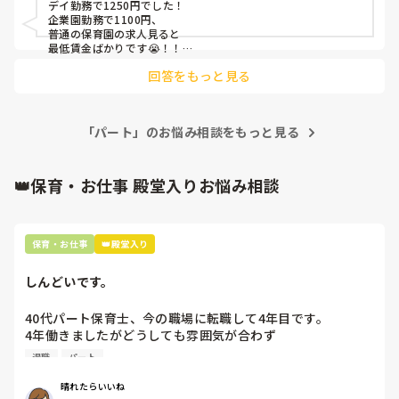
デイ勤務で1250円でした！

企業園勤務で1100円、

普通の保育園の求人見ると

最低賃金ばかりです😭！！

回答をもっと見る
「パート」のお悩み相談をもっと見る
👑保育・お仕事 殿堂入りお悩み相談
保育・お仕事
👑殿堂入り
しんどいです。
40代パート保育士、今の職場に転職して4年目です。

4年働きましたがどうしても雰囲気が合わず

退職しようと思っています。

退職
パート
周りの職員は、勤続10年以上から何十年という先生がほとん
晴れたらいいね