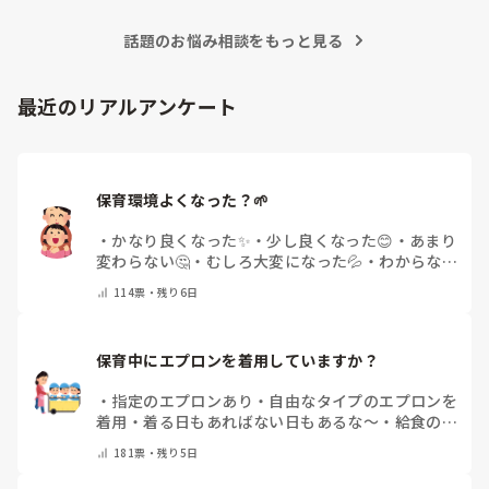
1・2歳児が一緒に過ごすクラスでは、同じ玩具でも発達に応じ
話題のお悩み相談をもっと見る
て遊び方を変えられそうですね！
最近のリアルアンケート
保育環境よくなった？🌱
・
かなり良くなった✨
・
少し良くなった😊
・
あまり
変わらない🤔
・
むしろ大変になった💦
・
わからない
🌿
・
その他(コメントで教えて下さい)
114
票・
残り6日
保育中にエプロンを着用していますか？
・
指定のエプロンあり
・
自由なタイプのエプロンを
着用
・
着る日もあればない日もあるな～
・
給食のと
きだけだけ
・
ほとんど着ないよ
・
その他(コメント
181
票・
残り5日
で教えてください)