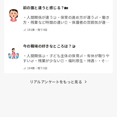
前の園と違うと感じる？🏡
・
人間関係が違う🤝
・
保育の進め方が違う👶
・
働き
方・残業など時間の違い⏰
・
保護者の雰囲気が違う
💬
・
給料が違う
・
転職経験なし
・
その他(コメント
191
票・
残り4日
で教えてください)
今の職場の好きなところは？🤝 
・
人間関係🤝
・
子ども主体の保育👶
・
有休が取りや
すい🌿
・
残業が少ない⏰
・
福利厚生・待遇✨
・
その
他(コメントで教えてください)
194
票・
残り3日
リアルアンケートをもっと見る