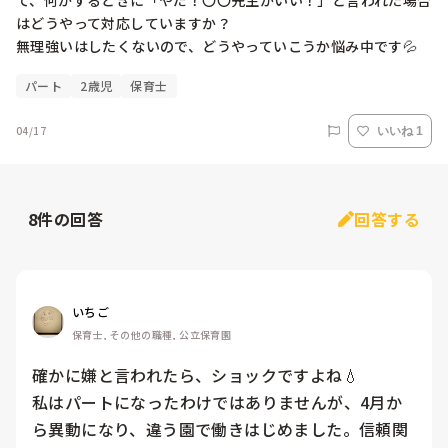
て、何かするときに「やだ！〇〇先生がいい！」と言われた場合
はどうやって対応していますか？

無理強いはしたくないので、どうやっていこうか悩み中です💦
パート
2歳児
保育士
04/17
いいね 1
8
件の回答
回答する
いちご
保育士, その他の職種, 公立保育園
確かに嫌と言われたら、ショックですよね💧

私はパートになったわけではありませんが、4月か
ら異動になり、違う園で働きはじめました。信頼関