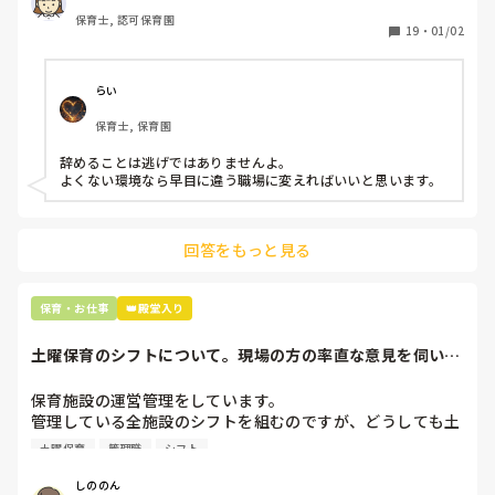
どです。

保育士, 認可保育園
保護者子どもの愚痴悪口が多く、

19
・
01/02
子どもの前でも

今で言う不適切保育も　

仕方ないよね

らい
もう何も言わずに

保育士, 保育園
子どもの言いなりになればいいんだね

などいう意見で…

辞めることは逃げではありませんよ。

よくない環境なら早目に違う職場に変えればいいと思います。
上の先生に相談することは難しそうです。

主任は同じ考えですし、園長は不在のことが多いです。

回答をもっと見る
最後の職場にしようと思っていましたが

正直苦しい。

辞めることは逃げ、と、過去辞めた人も何年も言われ続けて
保育・お仕事
👑殿堂入り
土曜保育のシフトについて。現場の方の率直な意見を伺いた
いです。
保育施設の運営管理をしています。

管理している全施設のシフトを組むのですが、どうしても土
曜保育だけは入れる方が少なく、いつも苦労しています。

土曜保育
管理職
シフト
応募の段階では皆、月1〜2回の土曜出勤があることに同意し
て入職しているはずですが、いざ勤務が始まると一日も土曜
しののん