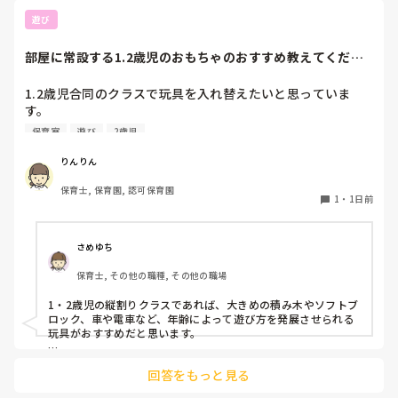
ルを目指します。

遊び
例えば「おにぎりを買って、おうちまで届けよう！」など、簡
単なストーリーをつけると2歳児でも楽しみやすいと思いま
部屋に常設する1.2歳児のおもちゃのおすすめ教えてくださ
す。

い！
競技の途中にマットやフープを置いて、親子で手をつないで歩
1.2歳児合同のクラスで玩具を入れ替えたいと思っていま
いたり、くぐったりする簡単な動きを入れても楽しそうです。
す。

最後は親子でゴールして、先生に「お届けできました！」と渡
この時期のおすすめがあれば教えてください！

して終わりにします。

保育室
遊び
2歳児
ごっこ遊びを展開したいのでミックスジュース屋さん、アイ
2歳児はまだ勝ち負けを意識することよりも、保護者の方と一
ス屋さんを導入予定。

りんりん
緒に体を動かしたり、ゴールまで頑張った達成感を味わえるこ
絵本、パズル、お人形、おんぶ紐や布団は用意し、デュプロ
とを大切にすると良いと思います。ルールもできるだけシンプ
保育士, 保育園, 認可保育園
ブロックからニューブロックに変更予定です😣
1
・
1日前
ルにして、保護者の方が子どものペースに合わせて参加できる
ようにすると、みんなで楽しめる競技になりそうですね😊
さめゆち
保育士, その他の職種, その他の職場
1・2歳児の縦割りクラスであれば、大きめの積み木やソフトブ
ロック、車や電車など、年齢によって遊び方を発展させられる
玩具がおすすめだと思います。

例えば積み木なら、1歳児は「積む・並べる・崩す」といった
回答をもっと見る
遊びを楽しみ、2歳児になると「家や道路を作る」など、イメ
ージを広げて遊べそうですね😊
