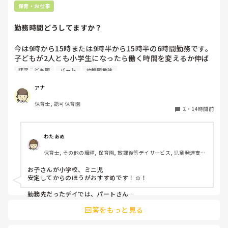
保育・お仕事
勤務時間どうしてますか？
今は9時から15時または9時半から15時半の6時間勤務です。

子どもが2人とも小学生になったら働く時間を変えるか伸ば
すか考えています。

認定こども園
パート
幼稚園教諭
パートで働いている方、子育て中の方、勤務時間教えて頂け
ますか？
アナ
保育士, 認可保育園
2
・
14時間前
わたあめ
保育士, その他の職種, 保育園, 放課後等デイサービス, 児童発達支援
施設
お子さんが小学校、ミニ児

安定してからのほうがおすすめです！☺️！

勤務先だったデイでは、パートさん

小学生で11:00〜17:00勤務の方居ました！

回答をもっと見る
中学生になったら正社員になってました！
