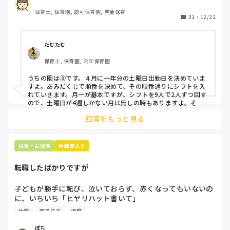
出勤が出来ない方ばかりです。

保育士, 保育園, 認可保育園, 学童保育
31
・
12/22
そこで、

①土曜日の希望休は2日まで、と制限をかける

②毎月、必ず土曜保育に入ることのできる日を1日だけピッ
たむたむ
クアップしてもらう

保育士, 保育園, 公立保育園
③仮シフトが出た時、土曜出勤が難しければ自身で代わりの
人を交渉して見つけてもらう

うちの園は③です。４月に一年分の土曜日出勤日を決めていま
すよ。あみだくじで順番を決めて、その順番通りにシフトを入
上記のいずれかの対策を取り入れることを考えています。

れていきます。月一が基本ですが、シフトを9人で2人ずつ回す
ので、土曜日が4週しかない月は無しの時もありますよ。その
土曜日が出られない人は、同じシフト時間の人と自分で交代し
是非、現場の方の意見をお聞かせください。
回答をもっと見る
て貰い、主任に報告してます。
保育・お仕事
👑殿堂入り
転職したばかりですが
子どもが勝手に転び、泣いておらず、赤くなってもいないの
に、いちいち「ヒヤリハット書いて」

と書かされ

休憩
園長先生
退職
休憩時間に書くしかなく、辛いです

（そう言う本人は書かない）

ぽち