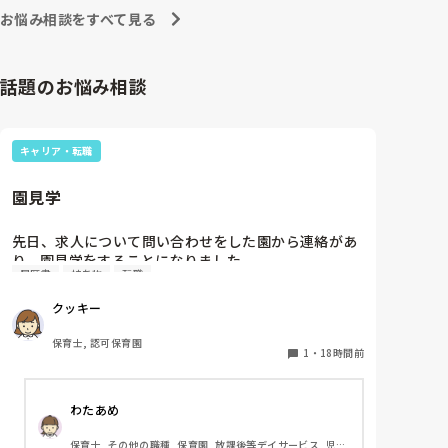
お悩み相談をすべて見る
話題のお悩み相談
キャリア・転職
園見学
先日、求人について問い合わせをした園から連絡があ
り、園見学をすることになりました。

履歴書
持ち物
転職
私としては求人に応募したという認識ですが、『園見
学をご案内させていただきたいです』とのことで持ち
クッキー
物について質問しましたが、見学なので特にありませ
んとのこと

保育士, 認可保育園
1
・
18時間前
このような場合は本当に見学だけで終了なのでしょう
か？

わたあめ
それとも、やはり履歴書や職務経歴書を持参した方が
良いのでしょうか？
保育士, その他の職種, 保育園, 放課後等デイサービス, 児童