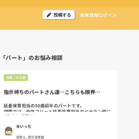
新規登録
ログイン
投稿する
「パート」のお悩み相談
保育・お仕事
指示待ちのパートさん達…こちらも限界…
延長保育担当の50歳前半のパートです。

現園では、全体フリー＆延長保育担当のベテラン組に
パート
保育士
なります。

延長保育には、資格あり短時間パート1人、資格なし
ゆいっち
時短パート4人がそれぞれ扶養範囲内での働き方で出
勤曜日も様々です。

保育士, 認可保育園