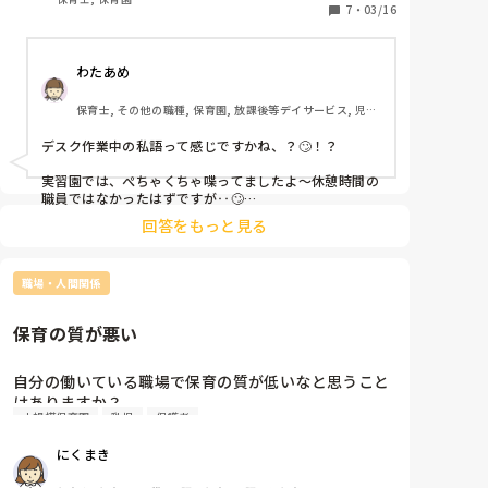
後は、その時に必要な指示は都度出します。

です。

7
・
03/16
しながら説明やお願いをしてます。でも、数週間たっ
申し送りノートなどに、このような場合はこうするな
たら忘れてる？人任せ？て感じです。言い疲れた時
ど、臨機応変に対応願います、のように記述しました。

休憩が終わったら保育室に戻り、お昼寝を見ながら作
当然、毎日それは確認、サインが必要です。

は、動き回る0歳の子を抱えて保護者対応したり気が
わたあめ
業をしている職員と交代します。

付かない先生に直接子どもを連れて手渡したり…「今
手間にはなりますが、予防策にはなります。目を通して
から保護者対応します！私、抜けますね！」などと声
いただいていますか？と。

保育士, その他の職種, 保育園, 放課後等デイサービス, 児童
休憩が終わって子どもたちが起きるまでは1時間以上
を出して先生達に全体を見てほしい…とアピールしま
延長保育ノート、的な感じでつくってもいいかもしれま
発達支援施設
ある先生もいます。

す。ここまでしないとダメなんですかね？

せん。

デスク作業中の私語って感じですかね、？🙄！？

今月から延長に療育を辞めた幼児の加配児が1人加わ
言ってしまえば、私たち大人は指示待ち人間がほとんど
ながら作業でずっとプライベートの話や仕事に関係な
りもう大変…かなり乱暴で他にもきょうだいがいて大
実習園では、ぺちゃくちゃ喋ってましたよ〜休憩時間の
だと思います。

い話をする職員もいます。

職員ではなかったはずですが‥🙄

人がそれぞれ1人ずつ取られる。乳幼児合同でその加
なぜなら、それまでの教育や子育てがそうだったから。

配児が暴れ出しても他のパートさんは、固まってるだ
回答をもっと見る
「こうしなさい」「あれしなさい」

特に実習生でそこの場で休憩しろって、しかも休憩時間
作業しながら気を遣って聞いてる先生もいます。

け。

そうやって育った人がほとんどではないですか？僕もそ
中に、

暴れてる子の側に1歳児が座っていても引き離そうと
うです。

仕事与えられて困りました🙄

仕事はしてるけど、話の内容的には休憩時間外なのに
しない。私がすぐに間に入り引き離しました

職場・人間関係
ですから、積極的に考えて、いわゆる主体性をもって動
なーと思うんですが、みなさんの職場はどうですか？

実習生のわたしがいるのに、

側にいた先生は、「え？気が付かなかった…」と笑っ
く人のほうが少ない、珍しいと考えてもいいと思いま
「ここの職場はそろそろ辞めるわ〜」とか言ってたり、
てました。加配児が寝転がりながら地団駄踏んでパニ
保育の質が悪い
す。

園長先生が「見て〜これ〜」って、実習生の私に

せめて仕事の話に関係すること話せばいいのにと思っ
ックに…１歳児が加配児の足もとの側にいればどうな
そう思うと、指示がないと何もできない、わからないん
てしまいます。

るのか？てわからないものですか？蹴られますよ！！

だと少し腑に落ちませんか？

自分の働いている職場で保育の質が低いなと思うこと
ここ10年です。保育や教育において子どもの主体性を育
中央で暴れてる子の周りに0〜5歳の子ども達が10人弱
はありますか？

てましょう、と言われてきたのは。

あと、仕事中にプライベートな話を聞かされるの嫌じ
座っていても（名前呼び中）パートさん達誰1人も子
小規模保育園
乳児
保護者
ゃないですか？一緒になって勤務外に私語をしてると
ども達を引き離そうとせず固まっている…

先生のような、周りを見て気がつける人がいることは有
今の園で2年目のパート保育士なのですが自分の園は
思われるので私は嫌だなーと感じます。

私が、すぐに加配児を抱き抱えてその場から離す（正
り難いこと。なので、仕掛けていってほしいです。負担
にくまき
保育の質が低すぎると感じています。

規も加わる2人がかりじゃないと無理）…延長保育の
にならない程度に。

（休憩時間に他人のプライベート聞くのもそんなに好