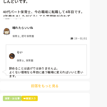
しんどいです。
題の加配児が増え4月からはまた子ども達も変わる…

声かけは、いいと思います。あえて。

こう言った保育園は普通でしょうか？

まず、3月の今月すら乗り越えられるか？心配。

「保護者対応します、ここ！離れますからよろしくお願
前に勤めていた園も小規模だったのですが0.1.2.は発
40代パート保育士、今の職場に転職して4年目です。

加配児の子が加わってからの1週間だけでどっと疲れ
いします！」って。

達の個人差も多くその子に合わせた支援や声掛けをし
そうやっていくのが、やがて自然になってほしい。それ
4年働きましたがどうしても雰囲気が合わず

ました。正規の先生も抜ける事すら出来ず…

ていたので今の職場は保育の質が低い、不適切な事ば
までは、ある程度時間を要するでしょうが。

退職
パート
退職しようと思っています。

加配児の対応も増えた事で私は、パンク状態…正直、
かりで毎日辞めたいと思っています。

私が加配児見てるからもう1人の資格もちパートさん
加配児には、順番に担当してもらうなどしてその子を体
晴れたらいいね
周りの職員は、勤続10年以上から何十年という先生が
に保護者対応と進行をお願いしたい…

感してもらうことで、対応の理解につなげてもらいまし
ですが私が辞めてしまったら厳しい先生ばかりで子ど
ほとんどです。

別件でその先生に保護者対応をお願いしたら「私は、
ょう。

保育士, 認可保育園
もたちの拠り所がなくなってしまうと思いなかなか辞
保護者子どもの愚痴悪口が多く、

19
・
01/02
無理です」と断られ…主任にも相談したら「保護者対
める決心がつきません。

「気が付かなかった」

子どもの前でも

応は〇〇先生（私）がして欲しい」て苦笑いされたま
これは、責任を感じて保育をしていれば出てこない言葉
みなさんのところはどんな感じでしょうか？

今で言う不適切保育も　

した。

です。まして笑うなどもってのほか。笑えません。

らい
仕方ないよね

4月スタートするまでに、そろそろ園長に「限界で
「気付けなかったです、ごめんなさい」ですよね。なん
もう何も言わずに

す」て相談しようかなぁ…て悩んでます。

だよそれ、ですね。

保育士, 保育園
子どもの言いなりになればいいんだね

園長に相談する前に、後、現場で私に何かできる事が
せめて先生ともう1人、資格ありの人で進行を回せるよ
などいう意見で…

ありますか？園長に相談する前に主任の方がいいの
辞めることは逃げではありませんよ。

うにしようってしてもいいのでは？

か？

よくない環境なら早目に違う職場に変えればいいと思い
だってさ、いくら延長保育でパートとはいえ、ここに何
上の先生に相談することは難しそうです。

毎日毎日、その都度、トラブル回避の為に指示をしな
ます。
しにきてんの？って話じゃんね。先生だけ負担大きいの
主任は同じ考えですし、園長は不在のことが多いで
いといけないのか？しんどいです…

は、なんか違うんじゃないか？

す。

回答をもっと見る
4月から、少しだけでも変えられるようにしましょう
よ！あと半月はあるし。

最後の職場にしようと思っていましたが

小さな一歩が大きな成果になる。

正直苦しい。

保育・お仕事
👑殿堂入り
辞めることは逃げ、と、過去辞めた人も何年も言われ
「私は無理です」
