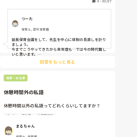
去年の秋頃から正規フリーで1人の先生が延長保育の
4
・
03/07
時間（30分程度）に体制によって加わる時もありま
す。

つーた
以前から他のパートさん達の保育に対する無責任な部
分、人任せ、動きが鈍い…年齢層が高いからなのか？
保育士, 認可保育園
など私なりに不満。

みなさん指示待ちで自分から動かない…座ってるだ
延長保育会議をして、先生を中心に体制の見直しを計り
け。

ましょう。

今までこうやってきたから来年度も…では今の時代難し
私が保護者対応中に子どもが抜け出しても気づかな
いと思います。

い、追いかけない…私が、対応を中断して追いかけ
回答をもっと見る
自分の当たり前は他人の非常識。

る…

自分たちは、それが当たり前だと思って行動していて
乳幼児合同の保育で乳児5人くらい遊んでいる所に大
も、そこまで考えずにその日の職務をこなしていれば、
人が3人〜4人固まる。膝に1人の子どもを座らせてマ
保育・お仕事
見えるものは見えません。

ンツーマンやら1番危険な0歳児やトラブルを起こす子
なので、可視化してください。

どもはほったらかし…幼児の所には誰も大人がいな
休憩時間外の私語
これは、日中の保育からパート保育士が多い環境で主任
い…

をしていた頃の話です。

結局、私が保護者対応しながらその危険な所へ走る…
口頭の指示だけでは、行き届かない。限界がどうしても
休憩時間以外の私語ってどれくらいしてますか？

1人でバタバタ動いてます。3人〜4人の先生にその都
ありました。

度、指示するの疲れる。

そこで、各保育士の動きが分かるように、午前と午後、
パート
正社員
幼稚園教諭
私が働いている職場では、保育室を出て別室で休憩を
ほぼ毎日、延長の子どものメンバーや曜日ごとの大人
何時までここ、何時からここ、とわかるようにホワイト
取るようになっています。

ボードにマグネットプレートに名前付けてその日によっ
の体制はかわりません。指示しなくても雰囲気でわか
まるちゃん
て動かしてパッと見て分かるようにしました。

ってくれないのか？延長の流れを変えた事、気になる
休憩時間は自然と私語があり、1人の空間はない感じ
子などその都度、それぞれの先生に子どもの名前を出
保育士, 保育園