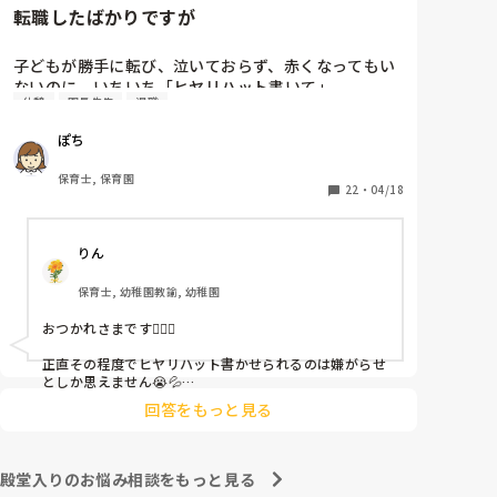
転職したばかりですが
子どもが勝手に転び、泣いておらず、赤くなってもい
ないのに、いちいち「ヒヤリハット書いて」

休憩
園長先生
退職
と書かされ

休憩時間に書くしかなく、辛いです

ぽち
（そう言う本人は書かない）

保育士, 保育園
しかも、上司に↑この内容でも

22
・
04/18
「どうしたらなくせるか」

ちゃんと考えて対策を練って書き込むようにと。

りん
呼ばれて一緒に対策を考えさせられること多数

保育士, 幼稚園教諭, 幼稚園
これだけで30〜40分拘束されて辛いです

おつかれさまです🙇🏻‍♀️

皆さんの園はどうですか?
正直その程度でヒヤリハット書かせられるのは嫌がらせ
としか思えません😭💦

他の先生方も同様のことをされているのでしょうか？

回答をもっと見る
あまりご無理されませんよう…😢
殿堂入りのお悩み相談をもっと見る