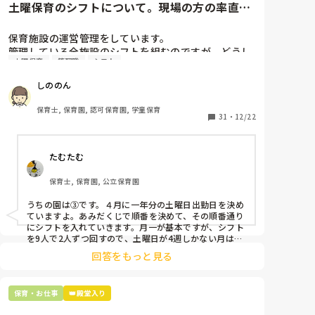
何しに来てんの？笑

土曜保育のシフトについて。現場の方の率直な
だったら、役割決めちゃえ。保護者対応は先生がすべて
意見を伺いたいです。
やるとして。じゃああなたはこれを、って。

保育施設の運営管理をしています。

究極、指示なんてもう最低限にしていいですよ。

管理している全施設のシフトを組むのですが、どうし
見てほしい場所、居てほしい場所だけ伝えて。あとは、
土曜保育
管理職
シフト
ても土曜保育だけは入れる方が少なく、いつも苦労し
わからなければ聞くか、自分で考えて動きましょう、っ
ています。

て。

しののん
応募の段階では皆、月1〜2回の土曜出勤があることに
愚痴をそうですよね、って聴くだけでなく、余計なこと
同意して入職しているはずですが、いざ勤務が始まる
保育士, 保育園, 認可保育園, 学童保育
をたくさん書いたようで申し訳ない。

と一日も土曜出勤が出来ない方ばかりです。

31
・
12/22
ですが、何か対策をすれば先生の負担は減らせるはずで
すから。

そこで、

考えたことを、主任園長、もうまとめて2人に話してい
たむたむ
①土曜日の希望休は2日まで、と制限をかける

いと思います！

4月は、待ってくれないから。3月が終われば、やって
②毎月、必ず土曜保育に入ることのできる日を1日だ
保育士, 保育園, 公立保育園
けピックアップしてもらう

③仮シフトが出た時、土曜出勤が難しければ自身で代
うちの園は③です。４月に一年分の土曜日出勤日を決め
わりの人を交渉して見つけてもらう

ていますよ。あみだくじで順番を決めて、その順番通り
にシフトを入れていきます。月一が基本ですが、シフト
上記のいずれかの対策を取り入れることを考えていま
を9人で2人ずつ回すので、土曜日が4週しかない月は無
しの時もありますよ。その土曜日が出られない人は、同
す。

回答をもっと見る
じシフト時間の人と自分で交代して貰い、主任に報告し
てます。
是非、現場の方の意見をお聞かせください。
保育・お仕事
👑殿堂入り