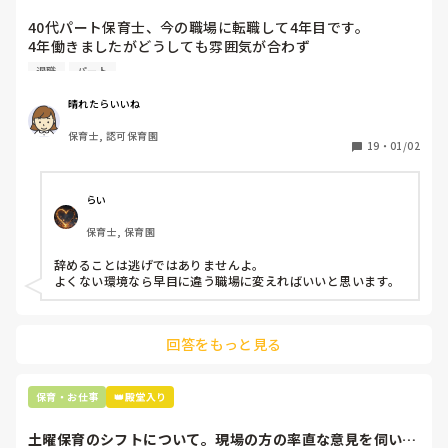
40代パート保育士、今の職場に転職して4年目です。

4年働きましたがどうしても雰囲気が合わず

退職しようと思っています。

退職
パート
周りの職員は、勤続10年以上から何十年という先生がほとん
晴れたらいいね
どです。

保育士, 認可保育園
保護者子どもの愚痴悪口が多く、

19
・
01/02
子どもの前でも

今で言う不適切保育も　

仕方ないよね

らい
もう何も言わずに

保育士, 保育園
子どもの言いなりになればいいんだね

などいう意見で…

辞めることは逃げではありませんよ。

よくない環境なら早目に違う職場に変えればいいと思います。
上の先生に相談することは難しそうです。

主任は同じ考えですし、園長は不在のことが多いです。

回答をもっと見る
最後の職場にしようと思っていましたが

正直苦しい。

辞めることは逃げ、と、過去辞めた人も何年も言われ続けて
保育・お仕事
👑殿堂入り
土曜保育のシフトについて。現場の方の率直な意見を伺いた