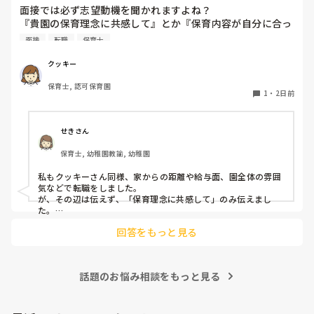
体をひねる、少し立ち上がる、体を折りたたむような姿勢に
面接では必ず志望動機を聞かれますよね？

ので、その子には待っててねといい外に出ていました。今日
なること多いことに気づきました。

『貴園の保育理念に共感して』とか『保育内容が自分に合っ
はそれで2回漏らしています。

その度にあちらこちらに痛みが来て

てると思いました』等々が多いかと思いますが、実際はどう
2回目は私は見ていないのですが、かなり微量だったそう
立ち上がる時には、膝や太ももが固まり痛みが……

面接
転職
保育士
なのでしょうか？

で、クラスのリーダーの先生から絞り出して注意を引こうと
私自身、園の雰囲気とか園の規模、保育内容は勘案しますが
しているように見えると言われました。

クッキー
正直なところ、家から通いやすいか、給与はどうか…という
日頃からそのことの関わりはしっかり持てるように意識はし
腰痛、膝痛お持ちの方は、どの程度の痛みで働かれているの
保育士, 認可保育園
ところに重きを置いています

ていますが…

でしょうか。

1
・
2日前
もちろんそんなことは話せませんが

今後どのように関わっていけばいいのか悩んでいます。

皆さんは、志望動機をどのように答えていますか？また、本
痛みには強い方と思っていました。

音はどうですか？
せきさん
出産等で、幾度か開腹手術をしましたが、翌日には歩けまし
たし…

保育士, 幼稚園教諭, 幼稚園
今回は、今少し治まっている痛みがぶり返したどうしようと
私もクッキーさん同様、家からの距離や給与面、園全体の雰囲
いう思いもあり、ちょっと無理かも…と思い始めています。

気などで転職をしました。

が、その辺は伝えず、「保育理念に共感して」のみ伝えまし
た。

まだ急性期ということと、昔、夫が腰を痛めてすぐに整骨院
あとは、自分の長所や得意なことが活かせそうだと感じたと伝
に行ってより酷くなって帰ってきたことがあり、怖くて行け
回答をもっと見る
ていません。

話題のお悩み相談をもっと見る