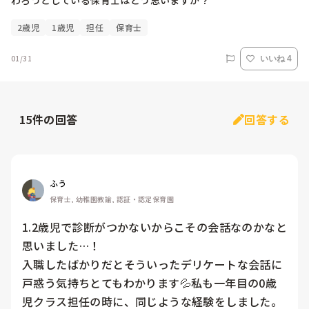
わろうとしている保育士はどう思いますか？
2歳児
1歳児
担任
保育士
01/31
いいね 4
15
件の回答
回答する
ふう
保育士, 幼稚園教諭, 認証・認定保育園
1.2歳児で診断がつかないからこその会話なのかなと
思いました…！

入職したばかりだとそういったデリケートな会話に
戸惑う気持ちとてもわかります💦私も一年目の0歳
児クラス担任の時に、同じような経験をしました。
