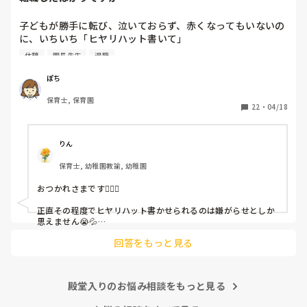
子どもが勝手に転び、泣いておらず、赤くなってもいないの
に、いちいち「ヒヤリハット書いて」

と書かされ

休憩
園長先生
退職
休憩時間に書くしかなく、辛いです

（そう言う本人は書かない）

ぽち
保育士, 保育園
しかも、上司に↑この内容でも

22
・
04/18
「どうしたらなくせるか」

ちゃんと考えて対策を練って書き込むようにと。

呼ばれて一緒に対策を考えさせられること多数

りん
保育士, 幼稚園教諭, 幼稚園
これだけで30〜40分拘束されて辛いです

おつかれさまです🙇🏻‍♀️

皆さんの園はどうですか?
正直その程度でヒヤリハット書かせられるのは嫌がらせとしか
思えません😭💦

他の先生方も同様のことをされているのでしょうか？

回答をもっと見る
あまりご無理されませんよう…😢
殿堂入りのお悩み相談をもっと見る