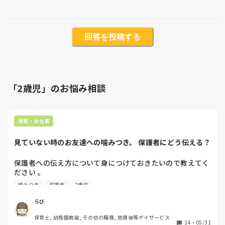
回答を投稿する
「2歳児」のお悩み相談
保育・お仕事
見ていない時のお友達への噛みつき。 保護者にどう伝える？
保護者への伝え方について身につけておきたいので教えてく
ださい 。

例えば 、子供達を見ている中で 噛みつきはどう見つけまし
噛みつき
保護者
2歳児
た。 他の子を見ている間に事故が起きたと思われます。

 しっかり見ていても起きうる事故ですが 保護者にはどのよ
らび
うなことがあってどうなったのか 誰が噛んだのか などを話
保育士, 幼稚園教諭, その他の職種, 放課後等デイサービス, 
さなければいけない と思っています。 必ず見ていなければ
14
・
05/31
児童発達支援施設