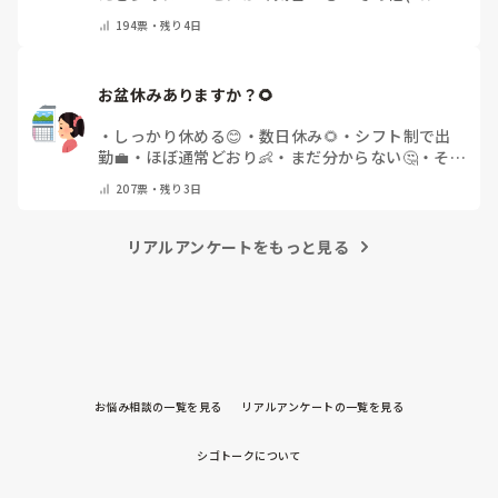
トで教えてください)
194
票・
残り4日
お盆休みありますか？🌻
・
しっかり休める😊
・
数日休み🌻
・
シフト制で出
勤💼
・
ほぼ通常どおり👶
・
まだ分からない🤔
・
その
他(コメントで教えてください)
207
票・
残り3日
リアルアンケートをもっと見る
お悩み相談の一覧を見る
リアルアンケートの一覧を見る
シゴトークについて