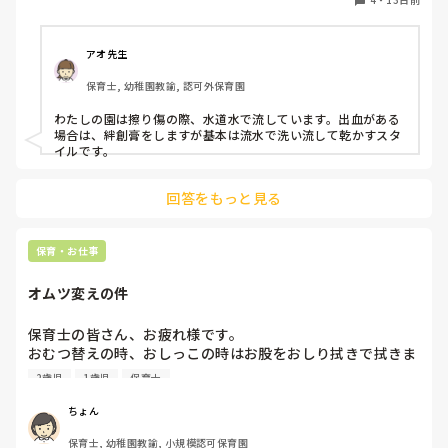
ます。

子どもに安心させるために消毒と言っているのか、、流水で
流した方が不純物が取れるにではないかと思ってしまうので
アオ先生
すが、同じような対応をされているところはありますか？

保育士, 幼稚園教諭, 認可外保育園
わたしの園は擦り傷の際、水道水で流しています。出血がある
場合は、絆創膏をしますが基本は流水で洗い流して乾かすスタ
イルです。
回答をもっと見る
保育・お仕事
オムツ変えの件
保育士の皆さん、お疲れ様です。

おむつ替えの時、おしっこの時はお股をおしり拭きで拭きま
すか？前の園ではふいていたのですが、今の園ではうんちの
2歳児
1歳児
保育士
時以外は使いません。

我が子の時はおむつを変えるたびに拭いていたのですが、み
ちょん
なさんの園ではどうされていますか？
保育士, 幼稚園教諭, 小規模認可保育園