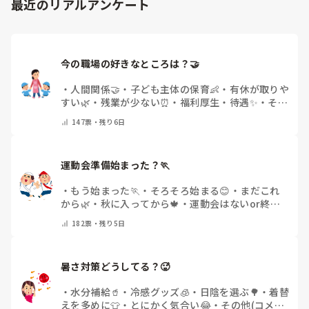
最近のリアルアンケート
今の職場の好きなところは？🤝 
・
人間関係🤝
・
子ども主体の保育👶
・
有休が取りや
すい🌿
・
残業が少ない⏰
・
福利厚生・待遇✨
・
その
他(コメントで教えてください)
147
票・
残り6日
運動会準備始まった？🏃
・
もう始まった🏃
・
そろそろ始まる😊
・
まだこれ
から🌿
・
秋に入ってから🍁
・
運動会はないor終わ
った✨
・
その他(コメントで教えてください)
182
票・
残り5日
暑さ対策どうしてる？🥵
・
水分補給🥤
・
冷感グッズ🧊
・
日陰を選ぶ🌳
・
着替
えを多めに👕
・
とにかく気合い😂
・
その他(コメン