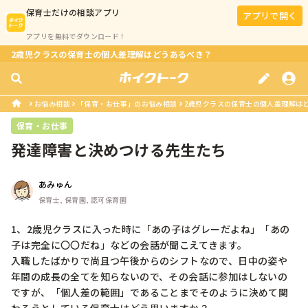
保育士
だけの相談アプリ
アプリで開く
アプリを無料でダウンロード！
2歳児クラスの保育士の個人差理解はどうあるべき？
お悩み相談
「保育・お仕事」のお悩み相談
2歳児クラスの保育士の個人差理解は
保育・お仕事
発達障害と決めつける先生たち
あみゅん
保育士, 保育園, 認可保育園
1、2歳児クラスに入った時に「あの子はグレーだよね」「あの
子は完全に〇〇だね」などの会話が聞こえてきます。

入職したばかりで尚且つ午後からのシフトなので、日中の姿や
年間の成長の全てを知らないので、その会話に参加はしないの
ですが、「個人差の範囲」であることまでそのように決めて関