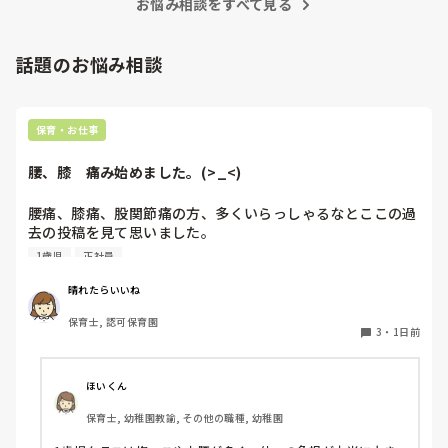
お悩み相談をすべて見る
話題のお悩み相談
保育・お仕事
腰、膝　痛み始めました。(>_<)
腰痛、膝痛、股関節痛の方、多くいらっしゃるなとここの過
去の投稿を見て思いました。

1歳児
正社員
私は50代正社員1歳児担任です。

晴れたらいいね
という私も、２週間前、初めて腰痛になりました。

保育士, 認可保育園
右腰が痛くて、起き上がれない。

3
・
1日前
ようやく起き上がっても、立てない。

ようやく立てたら、しゃがめない。

ほいくん
驚きました。

保育士, 幼稚園教諭, その他の職種, 幼稚園
通院して、コルセット、湿布、痛み止め、電気などで１週間