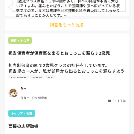
1歳児クラスは抱っこや中腰が多く、体への負担が本当に大き
乗り切ったら

いですよね。痛みをかばうことで股関節や膝へ広がっている状
週末には、左が痛みだし、これも痛み止めや湿布で抑えて仕
態ですので、まずは無理をせず整形外科を再受診してしっかり
事をしていたら、

診てもらうことが大切です。

現場復帰の際は、床での立ち座りを避けるために低い椅子を活
股関節、お尻、太もも、膝まで来はじめてしまいました。

回答をもっと見る
用したり、抱っこや重い作業は周囲の先生に相談して頼むよう
床から支えなしに立ち上がりにくくなり、痛みが走ります。

にしてください。今はご自身の体を最優先に、しっかり休んで
立ち続けると、腰や股関節にきます。

くださいね。
自転車通勤ですが、それも、膝や太ももに痛みが来始めまし
保育・お仕事
た。

担当保育者が保育室を出るとおしっこを漏らす2歳児
今は８月。

１週間休んでいます。

担当制保育の園で2歳児クラスの担任をしています。

担当児の一人が、私が部屋から出るとおしっこを漏らすよう
家でもやることはあります。

になりました。

日常生活すら支障をきたすほどになりました。

担当制保育
保育室
主任
その子はパンツで過ごしていて、排尿間隔も空いています。
4月から私への執着が強かったのですが、特に寝かしつけの
椅子に座って作業をすれば？

みー
時に私がそばに行かないと繰り返し大きい声で呼んだり私が
と、園で言われました。

保育士, 公立保育園
寝かしつけしている子にちょっかいを出したり、何回もトイ
なので、子ども椅子程度の高さの踏み台に座って、試してみ
0
・
1日前
レに行きたいと言っていました。行ったところで出ないこと
ました。

もしばしば… 

キャリア・転職
パンツで寝れる子が増えてきて、寝かしつけの時にトイレに
ただじっと座っていても、5分も座ればお尻に痛みがきま
行きたい子が時差でいるのですが、私がその対応で外に出よ
す。

面接の志望動機
うとするとその子も行きたがります。

この高さの作業だと意外に、

しかし寝かしつけに入る前にトイレでしっかり排尿している