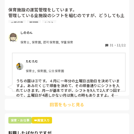
いです。
保育施設の運営管理をしています。

管理している全施設のシフトを組むのですが、どうしても土
曜保育だけは入れる方が少なく、いつも苦労しています。

土曜保育
管理職
シフト
応募の段階では皆、月1〜2回の土曜出勤があることに同意し
て入職しているはずですが、いざ勤務が始まると一日も土曜
しののん
出勤が出来ない方ばかりです。

保育士, 保育園, 認可保育園, 学童保育
31
・
12/22
そこで、

①土曜日の希望休は2日まで、と制限をかける

②毎月、必ず土曜保育に入ることのできる日を1日だけピッ
たむたむ
クアップしてもらう

保育士, 保育園, 公立保育園
③仮シフトが出た時、土曜出勤が難しければ自身で代わりの
人を交渉して見つけてもらう

うちの園は③です。４月に一年分の土曜日出勤日を決めていま
すよ。あみだくじで順番を決めて、その順番通りにシフトを入
上記のいずれかの対策を取り入れることを考えています。

れていきます。月一が基本ですが、シフトを9人で2人ずつ回す
ので、土曜日が4週しかない月は無しの時もありますよ。その
土曜日が出られない人は、同じシフト時間の人と自分で交代し
是非、現場の方の意見をお聞かせください。
回答をもっと見る
て貰い、主任に報告してます。
保育・お仕事
👑殿堂入り
転職したばかりですが