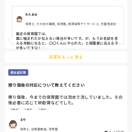
ならない、起きてはいけないこととわかっています。

このように見ていない場合の保護者への伝え方について教え
わたあめ
てください。
保育士, その他の職種, 保育園, 放課後等デイサービス, 児童発達支援
施設
最近の保育園では、

誰に噛まれたか伝えない場合が多いです。が、もうお名前を言
える年齢になると、〇〇くんにやられた。と保護者に伝える子
が多いです🥲！

回答をもっと見る
うちのコがやられた時は、

後日噛みつきではなく突き飛ばしでしたが、加害の子は、園か
ら保護者が謝罪をするようにと言われたようで

保護者から謝罪のTELがきました！

感染症対策
園によっても対応は変わるので

擦り傷後の対応について教えてください
勤務してる園長先生の方針によって

対応するのがいいと思います！🥺！

擦り傷後、今までの保育園では流水で流していました。その
後必要に応じて絆創膏などでした。

4月から新しい保育園で勤務しておりますが、水道がある場
0歳児
2歳児
1歳児
所でも清浄綿で拭き、子どもには「消毒しようね」と声をか
けています。

るや
清浄綿は消毒ではないし、水道あるのになぜ清浄綿なの
保育士, 幼稚園教諭, 保育園
か、、聞くタイミングを逃してしまいモヤモヤしたままでい
4
・
13日前