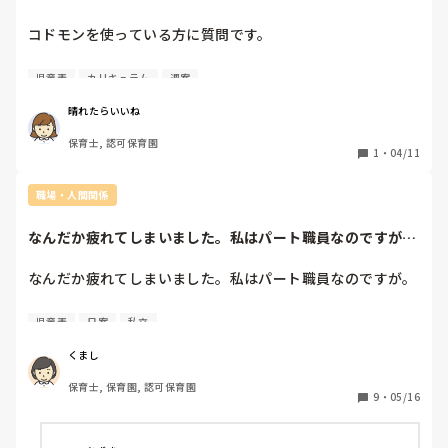
コドモンを使っている方に質問です。

何で記入していて、どこまで使っていますか。

児童表
カリキュラム
週案
また、記入する機器の数はどのくらい用意されていますか？

使った感想はいかがですか？

晴れたらいいね
保育士, 認可保育園
もう保育の現場でICT利用され長く経ちますよね。

1
・
04/11
私自身コドモン使用は初めてです。

職場・人間関係
以前、別のものを使っていた園はありましたが、使用頻度は
なんだか疲れてしまいました。私はパート職員なのですが。
週案月案、登降園管理くらいで、あとはクラス日替わりでブ
昨年度、組んでい...
ログを書いていました。園で保育士が使えるノートPCが2台
なんだか疲れてしまいました。私はパート職員なのですが。

あったので，ブログを書く時はクラスで書いたりしていまし
た。

昨年度、組んでいた正規職員さんから「何にもしてくれない
児童表
日案
私立
先生」と言われています。直接言われたわけじゃなく、今年
今は，年間指導計画から連絡帳までほぼ全てコドモンを使っ
度、組んでる先生に言っていました。

ています。

くまし
「何にもしてくれない」とは書類関係や日中の保育を回すこ
クラスに一台タブレットがあります。

保育士, 保育園, 認可保育園
と。または保護者とのやりとりや子どもの受け入れ。

Wi-Fiにものすごく左右されます。

9
・
05/16
コドモンの入っているPCは事務所に一台。

しかし、「何にも」っていうのはとても憤慨です。

こちらの方が効率は良いのですが空きかないので、仕方なく