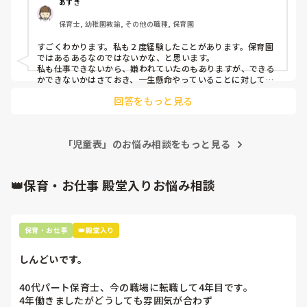
確かに書類関係や研修の保育を回すを断ってしまったのです
タブレットでやっています。

あずき
が、それに対してムカついているようです。保護者とのやり
コドモン内にある書類もなぜかコドモンと手書きのものもあ
保育士, 幼稚園教諭, その他の職種, 保育園
とりや子どもの受け入れだってやる時はやります。

り、そこは負担です。そして、今の時期慣らし保育の子もた
ただ、その正規職員がやってほしい時に私が思う通りに動か
くさんいて、午睡中に書く時間などなく必ず残業になりま
すごくわかります。私も２度経験したことがあります。保育園
ないのがムカつくんでしょうね。

す。

ではあるあるなのではないかな、と思います。

私も気が利かないところもあるとは思います。

私も仕事できないから、嫌われていたのもありますが、できる
かできないかはさておき、一生懸命やっていることに対して酷
また、ドキュメンテーション内の毎日の振り返りも今年初め
いことゆったり、使えないという勝手な価値観でやめてほしい
はっきり言って、その正規職員のせいで辞めていく職員が結
て私は使ったので面倒と思うこともありましたが、ただ、考
回答をもっと見る
ですよね。

構いるくらい性格が悪いです。

え直してみると記録として見返せるのは良いと思いました。

そーゆー人はサゲマンです！笑

昨年度も4人いました。

人の気持ちがわからないんだろうな、って思ってました。他の
その正規職員が「この人は嫌い。役に立たない。」と思うと
使い慣れていないのもあり、手間取ることも多々あり、手書
愚痴を聞いている人の中にも、きっとこの人苦手だけどしかた
雑談的なことは話しかけない、業務連絡もしてくれない、食
「児童表」のお悩み相談をもっと見る
きのほうが良いなと思うこともあるのですが、皆さんどうで
ないから相手しとこ、とか思ってる人いると思います。笑

事中は無視、影で言いたい放題。

私は、そーゆー人には一応、愛想はよくしてました。笑

すか。

だけど、できるだけ関わらないでおこう、と思ってました。自
何とも子どもっぽい態度をとります。

分もシャットダウンしないとやっていけなかったみたいです。
👑保育・お仕事 殿堂入りお悩み相談
ここ良かった、こうすれば効率良いよ、など教えていただけ
嫌だ嫌だ、の気持ちから自然に自分からはみないし話さない
今年度は違うクラスなのですが、園内で私とそばにいるよう
ると幸いです。

し。笑

なシチュエーションでも無視。すぐに自分の好きな職員の所
今後の使い方の参考にしたいのでよろしくお願いします。
話しかけられたら必死に笑ったり、

に行きます。

ごめんなさい！私なんかしでかしました？！っていつもゆって
保育・お仕事
👑殿堂入り
ました。笑

また、私を孤独にさせようとしているのか他の職員とあから
ついつい。怖いけんでしょうね。

さまに仲良しアピールをして私を除け者にしようとする。

しんどいです。
きにせず、嫌だいやだ、って誰か言える人にこの話をして、う
この除け者にするのは昨年度の時もありました。

まく付き合っていくのが一番いいかな、と私はそーしてきまし
40代パート保育士、今の職場に転職して4年目です。

三人で組んでいたのですが、明らかに私には入り込めない雰
た。人それぞれだとおもいますが、ほんとに辛いですよね🤣🤣
4年働きましたがどうしても雰囲気が合わず

囲気を作ってました。
