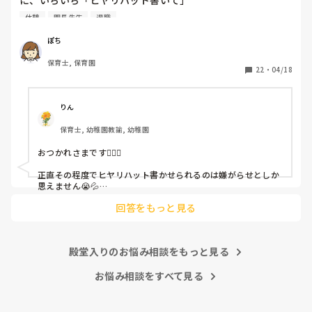
に、いちいち「ヒヤリハット書いて」

と書かされ

休憩
園長先生
退職
休憩時間に書くしかなく、辛いです

（そう言う本人は書かない）

ぽち
保育士, 保育園
しかも、上司に↑この内容でも

22
・
04/18
「どうしたらなくせるか」

ちゃんと考えて対策を練って書き込むようにと。

呼ばれて一緒に対策を考えさせられること多数

りん
保育士, 幼稚園教諭, 幼稚園
これだけで30〜40分拘束されて辛いです

おつかれさまです🙇🏻‍♀️

皆さんの園はどうですか?
正直その程度でヒヤリハット書かせられるのは嫌がらせとしか
思えません😭💦

他の先生方も同様のことをされているのでしょうか？

回答をもっと見る
あまりご無理されませんよう…😢
殿堂入りのお悩み相談をもっと見る
お悩み相談をすべて見る