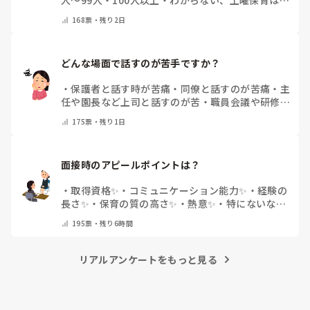
い
・
その他(コメントで教えて下さい)
168
票・
残り2日
どんな場面で話すのが苦手ですか？
・
保護者と話す時が苦痛
・
同僚と話すのが苦痛
・
主
任や園長など上司と話すのが苦
・
職員会議や研修場
面で話すのが苦
・
話すことは苦痛じゃない♡
・
その
175
票・
残り1日
他(コメントで教えてください)
面接時のアピールポイントは？
・
取得資格✨
・
コミュニケーション能力✨
・
経験の
長さ✨
・
保育の質の高さ✨
・
熱意✨
・
特にないな
・
その他(コメントで教えて下さい)
195
票・
残り6時間
リアルアンケートをもっと見る