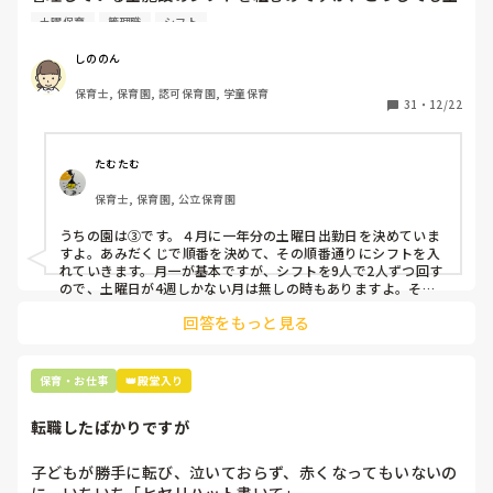
曜保育だけは入れる方が少なく、いつも苦労しています。

土曜保育
管理職
シフト
応募の段階では皆、月1〜2回の土曜出勤があることに同意し
て入職しているはずですが、いざ勤務が始まると一日も土曜
しののん
出勤が出来ない方ばかりです。

保育士, 保育園, 認可保育園, 学童保育
31
・
12/22
そこで、

①土曜日の希望休は2日まで、と制限をかける

②毎月、必ず土曜保育に入ることのできる日を1日だけピッ
たむたむ
クアップしてもらう

保育士, 保育園, 公立保育園
③仮シフトが出た時、土曜出勤が難しければ自身で代わりの
人を交渉して見つけてもらう

うちの園は③です。４月に一年分の土曜日出勤日を決めていま
すよ。あみだくじで順番を決めて、その順番通りにシフトを入
上記のいずれかの対策を取り入れることを考えています。

れていきます。月一が基本ですが、シフトを9人で2人ずつ回す
ので、土曜日が4週しかない月は無しの時もありますよ。その
土曜日が出られない人は、同じシフト時間の人と自分で交代し
是非、現場の方の意見をお聞かせください。
回答をもっと見る
て貰い、主任に報告してます。
保育・お仕事
👑殿堂入り
転職したばかりですが
子どもが勝手に転び、泣いておらず、赤くなってもいないの