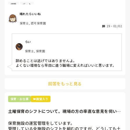
退職しようと思っています。

退職
パート
今年度は他のクラスとはいえ、見かける度に緊張してしまい
周りの職員は、勤続10年以上から何十年という先生がほとん
自分に自信がなくなり、萎縮してしまいます。

晴れたらいいね
どです。

家にいてもその正規職員のことばかり考えて憂鬱になりま
保育士, 認可保育園
保護者子どもの愚痴悪口が多く、

す。今年度、精神的にもつか心配です。

19
・
01/02
子どもの前でも

今で言う不適切保育も　

とりあえず、他の職員達もこの人の性格の悪さはいろいろ知
仕方ないよね

っているので相談は出来る状況ではあります。

らい
もう何も言わずに

でもその正規職員がみんなに「何にもしてくれない先生」と
保育士, 保育園
子どもの言いなりになればいいんだね

言っているかと思うとなんとも働きにくいです。

などいう意見で…

辞めることは逃げではありませんよ。

私が時短勤務、週４勤務というのも嫌みたいです。

よくない環境なら早目に違う職場に変えればいいと思います。
上の先生に相談することは難しそうです。

主任は同じ考えですし、園長は不在のことが多いです。

私自身がもう割り切ってしまえばいいのですが、頭ではわか
っていても心が追い付かない状況です。

回答をもっと見る
最後の職場にしようと思っていましたが

正直苦しい。

長文になってしまいました。

辞めることは逃げ、と、過去辞めた人も何年も言われ続けて
すみません。

保育・お仕事
👑殿堂入り
私はどういうアクションを起こせばいいのか、心持ちを持て
土曜保育のシフトについて。現場の方の率直な意見を伺いた
ばいいのか、どんな態度でいれば良いのか教えていただけれ
いです。
ば幸いです。

保育施設の運営管理をしています。

または励ましでもいいです。

管理している全施設のシフトを組むのですが、どうしても土
よろしくお願いします。