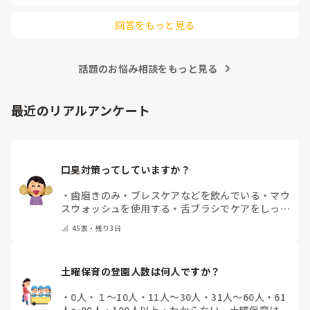
回答をもっと見る
話題のお悩み相談をもっと見る
最近のリアルアンケート
口臭対策ってしていますか？
・
歯磨きのみ
・
ブレスケアなどを飲んでいる
・
マウ
スウォッシュを使用する
・
舌ブラシでケアをしっか
りする
・
フリスクをかじる
・
気にしたことない
・
そ
45
票・
残り3日
の他(コメントで教えて下さい)
土曜保育の登園人数は何人ですか？
・
0人
・
１～10人
・
11人～30人
・
31人～60人
・
61
人～99人
・
100人以上
・
わからない、土曜保育はな