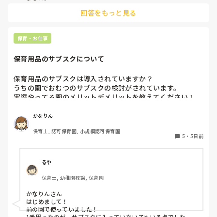
回答をもっと見る
保育・お仕事
保育用品のサブスクについて
保育用品のサブスクは導入されていますか？

うちの園でおむつのサブスクの検討がされています。

実際やってる園のメリットデメリットを教えてください！

またおむつ以外のサブスク何かされてるところがあれば教え
かなりん
保育士, 認可保育園, 小規模認可保育園
5
・
5日前
るや
保育士, 幼稚園教諭, 保育園
かなりんさん

はじめまして！

前の園で使っていました！

1番困ったのが、サブスクに入っていない子もいる点でした。