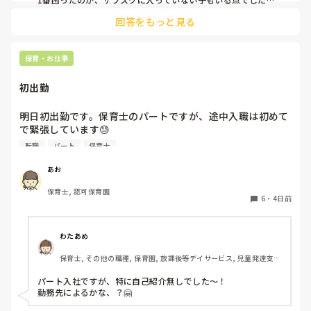
強制は出来ないため(収入の問題やオムツ外れそうな子とかもい
回答をもっと見る
るので)この子はサブスク、この子はロッカーから持ってく
る、、、など入り乱れる点でした。

メリットはオムツ忘れがないことと、名前の記載漏れで誰のも
保育・お仕事
初出勤
明日初出勤です。保育士のパートですが、途中入職は初めて
で緊張しています😓

子どもの前で自己紹介とかあったりするんでしょうか？？ど
転職
パート
保育士
きどきして明日が不安です😭
あお
保育士, 認可保育園
6
・
4日前
わたあめ
保育士, その他の職種, 保育園, 放課後等デイサービス, 児童発達支援
施設
パート入社ですが、特に自己紹介無しでした〜！

勤務先によるかな、？🤗
