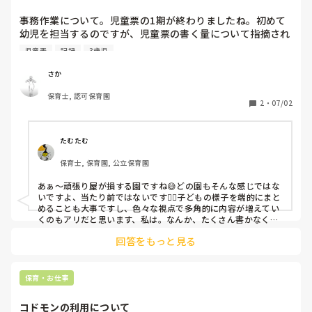
事務作業について。児童票の1期が終わりましたね。初めて
幼児を担当するのですが、児童票の書く量について指摘され
ました。こどものことをなるべく記録に残しておきたいと思
児童表
記録
3歳児
って書いた私と、園としては監査などでこの量を標準にされ
るときつくなると言う理由で、もっと書く量を減らしてと言
さか
われました。また、例年幼児はあまり児童票の量は多く書か
保育士, 認可保育園
ないから（時間的な理由で書けない）ので周りに量を合わせ
2
・
07/02
て欲しいと言われました。

言いたいことは分からなくもないですが、以前も事務作業的
なところで周りに合わせてと言われた経験があります。なん
たむたむ
というか、できる量に対して自分の手を抜いているような気
保育士, 保育園, 公立保育園
がしてあまり納得いっていません。

保育園ってこんな感じなのでしょうか？元々営利企業に務め
あぁ〜頑張り屋が損する園ですね😅どの園もそんな感じではな
ていて、保育士には転職をしてなりました。保育業界の共通
いですよ、当たり前ではないです🙅‍♀️子どもの様子を端的にまと
認識とか、暗黙の了解があれば教えてください
めることも大事ですし、色々な視点で多角的に内容が増えてい
くのもアリだと思います、私は。なんか、たくさん書かなくて
いい理由が「周りに合わせるため」なのが気に障りますよね😓
回答をもっと見る
私は新人の頃、さかさんとは逆で、あまりに書く内容が少な過
ぎてよく怒られていました（笑）たくさん書ける自信なんて全
然無かったですよ。保育士20年目ですが、今でも書類は苦手で
す💧
保育・お仕事
コドモンの利用について