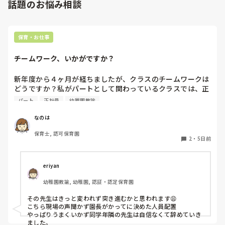
話題のお悩み相談
保育・お仕事
チームワーク、いかがですか？
新年度から４ヶ月が経ちましたが、クラスのチームワークは
どうですか？私がパートとして関わっているクラスでは、正
社員の連携が取れておらずギクシャクしています。ボス的な
パート
正社員
幼稚園教諭
保育士が仕切っていて、他に組んでいる職員の出る幕がない
という形です。もう少しチーム保育が出来たら肩の力が抜け
なのは
て楽なんじゃないかなぁと思います。

保育士, 認可保育園
2
・
5日前
皆さんのクラスはいかがですか？
eriyan
幼稚園教諭, 幼稚園, 認証・認定保育園
その先生はきっと変われず突き進むかと思われます😩

こちら現場の声聞かず園長がかってに決めた人員配置

やっぱりうまくいかず同学年隣の先生は自信なくて辞めていき
ました。